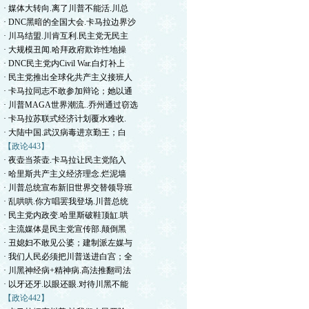
· 媒体大转向.离了川普不能活.川总
· DNC黑暗的全国大会.卡马拉边界沙
· 川马结盟.川肯互利.民主党无民主
· 大规模丑闻.哈拜政府欺诈性地操
· DNC民主党内Civil War.白灯补上
· 民主党推出全球化共产主义接班人
· 卡马拉同志不敢参加辩论；她以通
· 川普MAGA世界潮流..乔州通过窃选
· 卡马拉苏联式经济计划覆水难收.
· 大陆中国.武汉病毒进京勤王；白
【政论443】
· 夜壶当茶壶.卡马拉让民主党陷入
· 哈里斯共产主义经济理念.烂泥墙
· 川普总统宣布新旧世界交替领导班
· 乱哄哄.你方唱罢我登场.川普总统
· 民主党内政变.哈里斯破鞋顶缸.哄
· 主流媒体是民主党宣传部.颠倒黑
· 丑媳妇不敢见公婆；建制派左媒与
· 我们人民必须把川普送进白宫；全
· 川黑神经病+精神病.高法推翻司法
· 以牙还牙.以眼还眼.对待川黑不能
【政论442】