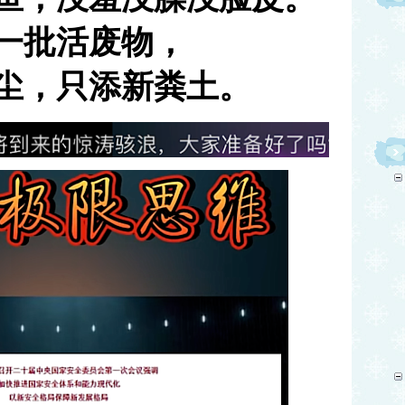
一批活废物，
尘，只添新粪土。