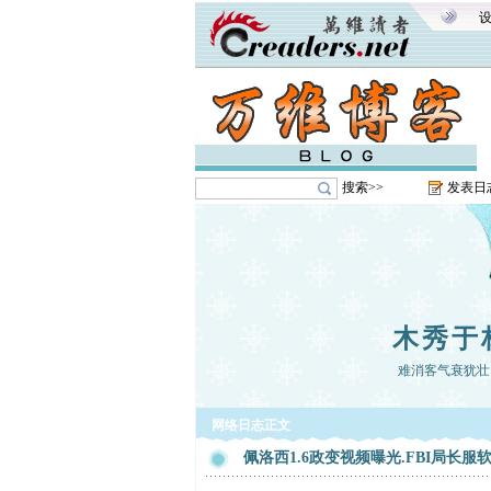
搜索>>
发表日
木秀于
难消客气衰犹壮
网络日志正文
佩洛西1.6政变视频曝光.FBI局长