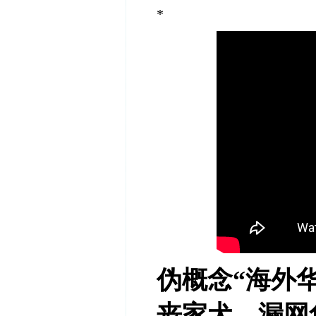
*
伪概念
“
海外
丧家犬、漏网