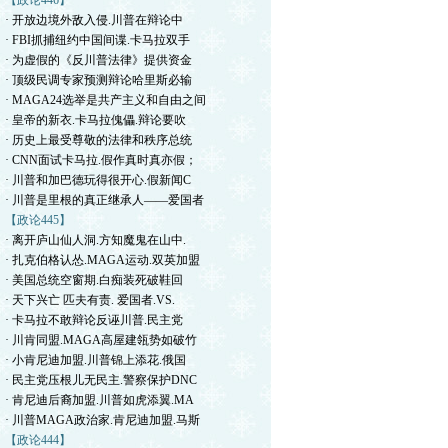
【政论446】
· 开放边境外敌入侵.川普在辩论中
· FBI抓捕纽约中国间谍.卡马拉双手
· 为虚假的《反川普法律》提供资金
· 顶级民调专家预测辩论哈里斯必输
· MAGA24选举是共产主义和自由之间
· 皇帝的新衣.卡马拉傀儡.辩论要吹
· 历史上最受尊敬的法律和秩序总统
· CNN面试卡马拉.假作真时真亦假；
· 川普和加巴德玩得很开心.假新闻C
· 川普是里根的真正继承人——爱国者
【政论445】
· 离开庐山仙人洞.方知魔鬼在山中.
· 扎克伯格认怂.MAGA运动.双英加盟
· 美国总统空窗期.白痴装死破鞋回
· 天下兴亡 匹夫有责. 爱国者.VS.
· 卡马拉不敢辩论反诬川普.民主党
· 川肯同盟.MAGA高屋建瓴势如破竹
· 小肯尼迪加盟.川普锦上添花.俄国
· 民主党压根儿无民主.警察保护DNC
· 肯尼迪后裔加盟.川普如虎添翼.MA
· 川普MAGA政治家.肯尼迪加盟.马斯
【政论444】