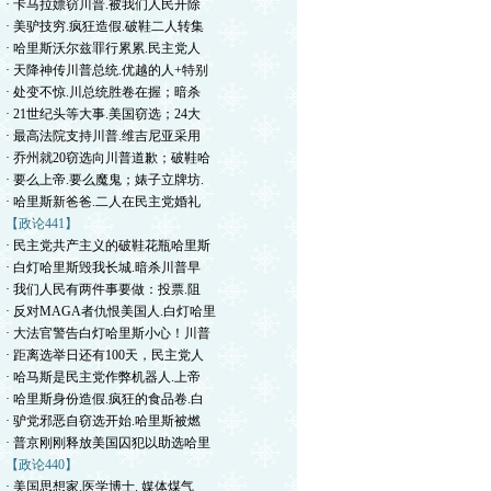
· 卡马拉嫖窃川普.被我们人民开除
· 美驴技穷.疯狂造假.破鞋二人转集
· 哈里斯沃尔兹罪行累累.民主党人
· 天降神传川普总统.优越的人+特别
· 处变不惊.川总统胜卷在握；暗杀
· 21世纪头等大事.美国窃选；24大
· 最高法院支持川普.维吉尼亚采用
· 乔州就20窃选向川普道歉；破鞋哈
· 要么上帝.要么魔鬼；婊子立牌坊.
· 哈里斯新爸爸.二人在民主党婚礼
【政论441】
· 民主党共产主义的破鞋花瓶哈里斯
· 白灯哈里斯毁我长城.暗杀川普早
· 我们人民有两件事要做：投票.阻
· 反对MAGA者仇恨美国人.白灯哈里
· 大法官警告白灯哈里斯小心！川普
· 距离选举日还有100天，民主党人
· 哈马斯是民主党作弊机器人.上帝
· 哈里斯身份造假.疯狂的食品卷.白
· 驴党邪恶自窃选开始.哈里斯被燃
· 普京刚刚释放美国囚犯以助选哈里
【政论440】
· 美国思想家.医学博士. 媒体煤气