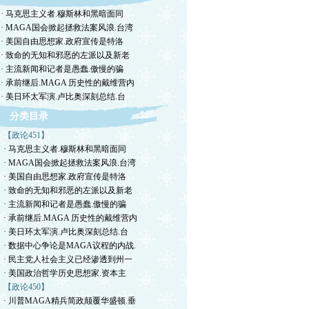
· 马克思主义者.穆斯林和黑暗面同
· MAGA国会掀起拯救法案风浪.台湾
· 美国自由思想家.政府宣传是特洛
· 致命的无知和邪恶的左派以及新老
· 主流新闻和记者是愚蠢.傲慢的骗
· 承前继后.MAGA 历史性的戴维营内
· 美日环太军演.卢比奥深刻总结.台
分类目录
【政论451】
· 马克思主义者.穆斯林和黑暗面同
· MAGA国会掀起拯救法案风浪.台湾
· 美国自由思想家.政府宣传是特洛
· 致命的无知和邪恶的左派以及新老
· 主流新闻和记者是愚蠢.傲慢的骗
· 承前继后.MAGA 历史性的戴维营内
· 美日环太军演.卢比奥深刻总结.台
· 数据中心争论是MAGA议程的内战.
· 民主党人社会主义已经渗透到州一
· 美国政治哲学历史思想家.资本主
【政论450】
· 川普MAGA精兵简政颠覆华盛顿.垂