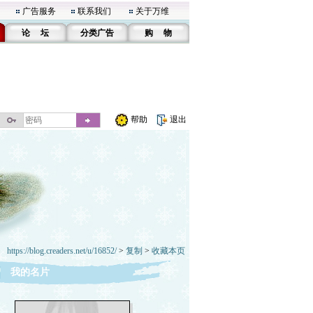
广告服务
联系我们
关于万维
论 坛
分类广告
购 物
帮助
退出
https://blog.creaders.net/u/16852/
>
复制
>
收藏本页
我的名片