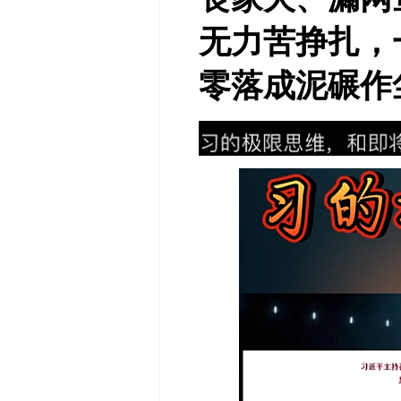
无力苦挣扎，
零落成泥碾作