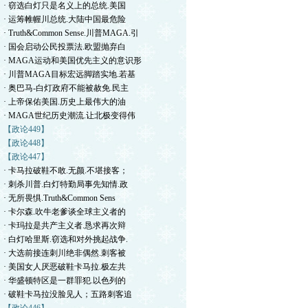
· 窃选白灯只是名义上的总统.美国
· 运筹帷幄川总统.大陆中国最危险
· Truth&Common Sense.川普MAGA.引
· 国会启动公民投票法.欧盟抛弃白
· MAGA运动和美国优先主义的意识形
· 川普MAGA目标宏远脚踏实地.若基
· 奥巴马-白灯政府不能被赦免.民主
· 上帝保佑美国.历史上最伟大的油
· MAGA世纪历史潮流.让北极变得伟
【政论449】
【政论448】
【政论447】
· 卡马拉破鞋不敢.无颜.不堪接客；
· 刺杀川普.白灯特勤局事先知情.政
· 无所畏惧.Truth&Common Sens
· 卡尔森.吹牛老爹谈全球主义者的
· 卡玛拉是共产主义者.恳求再次辩
· 白灯哈里斯.窃选和对外挑起战争.
· 大选前接连刺川绝非偶然.刺客被
· 美国女人厌恶破鞋卡马拉.极左共
· 华盛顿特区是一群罪犯.以色列的
· 破鞋卡马拉没脸见人；五路刺客追