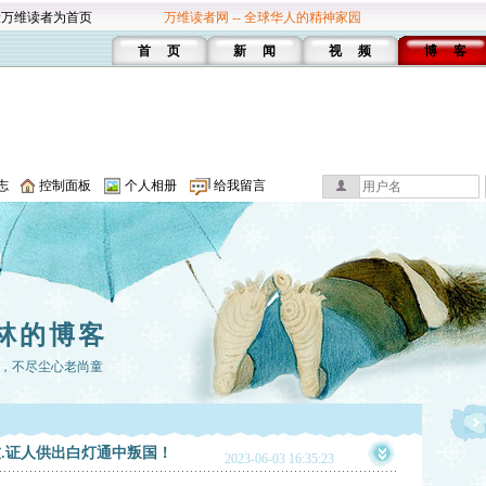
设万维读者为首页
万维读者网 -- 全球华人的精神家园
首 页
新 闻
视 频
博 客
志
控制面板
个人相册
给我留言
林的博客
，不尽尘心老尚童
服软.证人供出白灯通中叛国！
2023-06-03 16:35:23