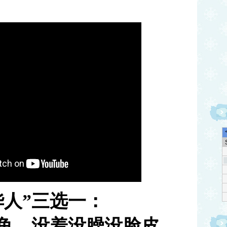
华人
”
三选一：
鱼，没羞没臊没脸皮。