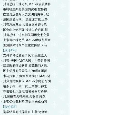
· 川普总统日理万机.MAGA节节胜利.
· 破鞋哈里斯是美国的灾难.世界祸
· 巴黎奥运是对人类文明的侮辱；哈
· 烧国旗者入狱.川黑最该万死.上帝
· 川普总统复出.人民夹道欢迎；马
· 国会山上炮声隆.报道白哈逍遁.川
· 川普总统二进宫创美国历史七之最
· 上帝伸出神之手.MAGA继续几厘米.
· 主流媒体沦为民主党宣传部.卡马
【政论439】
· 支持卡马拉者发了疯了.民主党人
· 川普=美国=我们人民；川普是美国
· 深层政府狂犬吠日.欺骗我们人民.
· 民主党是对美国民主的威胁.川普
· 卡马拉疯了.佩洛西床bug；MAGA狂
· 川风普雨换新天.MAGA永向前.驴党
· 暗杀子弹千钧一发.上帝伸出神之
· 呼啦啦似大厦倾.昏惨惨白灯将烬.
· 川.刺破青天锷未残.天欲堕.赖以
· 上帝保佑美利坚.革命尚未成功同
【政论438】
· 选举结果对抗偏执狂.川普/万斯政