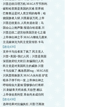
· 川普总统日理万机.MAGA节节胜利.
· 破鞋哈里斯是美国的灾难.世界祸
· 巴黎奥运是对人类文明的侮辱；哈
· 烧国旗者入狱.川黑最该万死.上帝
· 川普总统复出.人民夹道欢迎；马
· 国会山上炮声隆.报道白哈逍遁.川
· 川普总统二进宫创美国历史七之最
· 上帝伸出神之手.MAGA继续几厘米.
· 主流媒体沦为民主党宣传部.卡马
【政论439】
· 支持卡马拉者发了疯了.民主党人
· 川普=美国=我们人民；川普是美国
· 深层政府狂犬吠日.欺骗我们人民.
· 民主党是对美国民主的威胁.川普
· 卡马拉疯了.佩洛西床bug；MAGA狂
· 川风普雨换新天.MAGA永向前.驴党
· 暗杀子弹千钧一发.上帝伸出神之
· 呼啦啦似大厦倾.昏惨惨白灯将烬.
· 川.刺破青天锷未残.天欲堕.赖以
· 上帝保佑美利坚.革命尚未成功同
【政论438】
· 选举结果对抗偏执狂.川普/万斯政