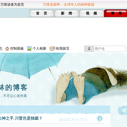
设万维读者为首页
万维读者网 -- 全球华人的精神家园
首 页
新 闻
视 频
博 客
志
控制面板
个人相册
给我留言
林的博客
，不尽尘心老尚童
出神之手.川普岂是独裁？
2024-07-29 21:37:11