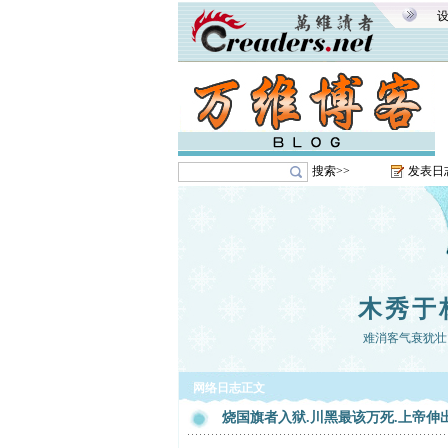
搜索>>
发表日
木秀于
难消客气衰犹壮
网络日志正文
烧国旗者入狱.川黑最该万死.上帝伸