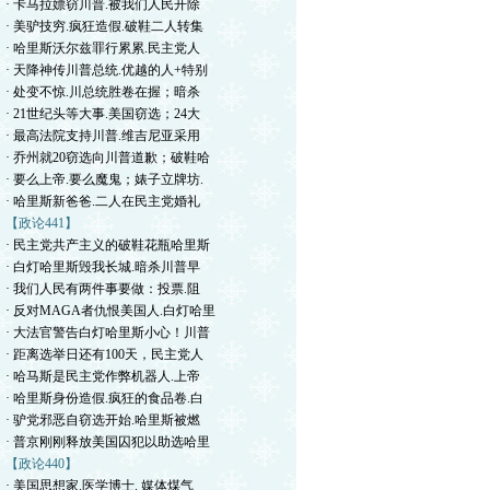
· 卡马拉嫖窃川普.被我们人民开除
· 美驴技穷.疯狂造假.破鞋二人转集
· 哈里斯沃尔兹罪行累累.民主党人
· 天降神传川普总统.优越的人+特别
· 处变不惊.川总统胜卷在握；暗杀
· 21世纪头等大事.美国窃选；24大
· 最高法院支持川普.维吉尼亚采用
· 乔州就20窃选向川普道歉；破鞋哈
· 要么上帝.要么魔鬼；婊子立牌坊.
· 哈里斯新爸爸.二人在民主党婚礼
【政论441】
· 民主党共产主义的破鞋花瓶哈里斯
· 白灯哈里斯毁我长城.暗杀川普早
· 我们人民有两件事要做：投票.阻
· 反对MAGA者仇恨美国人.白灯哈里
· 大法官警告白灯哈里斯小心！川普
· 距离选举日还有100天，民主党人
· 哈马斯是民主党作弊机器人.上帝
· 哈里斯身份造假.疯狂的食品卷.白
· 驴党邪恶自窃选开始.哈里斯被燃
· 普京刚刚释放美国囚犯以助选哈里
【政论440】
· 美国思想家.医学博士. 媒体煤气