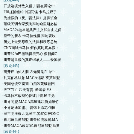
【政论446】
· 开放边境外敌入侵.川普在辩论中
· FBI抓捕纽约中国间谍.卡马拉双手
· 为虚假的《反川普法律》提供资金
· 顶级民调专家预测辩论哈里斯必输
· MAGA24选举是共产主义和自由之间
· 皇帝的新衣.卡马拉傀儡.辩论要吹
· 历史上最受尊敬的法律和秩序总统
· CNN面试卡马拉.假作真时真亦假；
· 川普和加巴德玩得很开心.假新闻C
· 川普是里根的真正继承人——爱国者
【政论445】
· 离开庐山仙人洞.方知魔鬼在山中.
· 扎克伯格认怂.MAGA运动.双英加盟
· 美国总统空窗期.白痴装死破鞋回
· 天下兴亡 匹夫有责. 爱国者.VS.
· 卡马拉不敢辩论反诬川普.民主党
· 川肯同盟.MAGA高屋建瓴势如破竹
· 小肯尼迪加盟.川普锦上添花.俄国
· 民主党压根儿无民主.警察保护DNC
· 肯尼迪后裔加盟.川普如虎添翼.MA
· 川普MAGA政治家.肯尼迪加盟.马斯
【政论444】