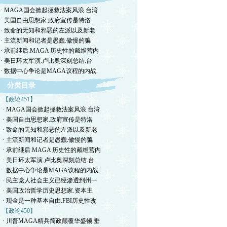
· MAGA国会掀起拯救法案风浪.台湾
· 美国自由思想家.政府宣传是特洛
· 致命的无知和邪恶的左派以及新老
· 主流新闻和记者是愚蠢.傲慢的骗
· 承前继后.MAGA 历史性的戴维营内
· 美日环太军演.卢比奥深刻总结.台
· 数据中心争论是MAGA议程的内战.
分类目录
【政论451】
· MAGA国会掀起拯救法案风浪.台湾
· 美国自由思想家.政府宣传是特洛
· 致命的无知和邪恶的左派以及新老
· 主流新闻和记者是愚蠢.傲慢的骗
· 承前继后.MAGA 历史性的戴维营内
· 美日环太军演.卢比奥深刻总结.台
· 数据中心争论是MAGA议程的内战.
· 民主党人社会主义已经渗透到州一
· 美国政治哲学历史思想家.资本主
· 现金是一种基本自由.FBI历史性改
【政论450】
· 川普MAGA精兵简政颠覆华盛顿.垂