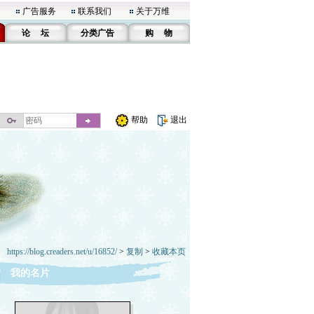
广告服务
联系我们
关于万维
论 坛
分类广告
购 物
帮助
退出
https://blog.creaders.net/u/16852/
>
复制
>
收藏本页
我的名片