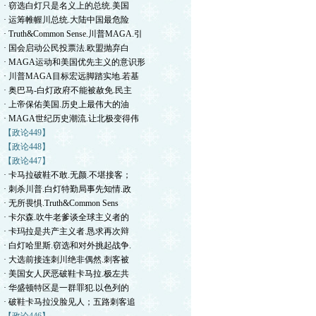
· 窃选白灯只是名义上的总统.美国
· 运筹帷幄川总统.大陆中国最危险
· Truth&Common Sense.川普MAGA.引
· 国会启动公民投票法.欧盟抛弃白
· MAGA运动和美国优先主义的意识形
· 川普MAGA目标宏远脚踏实地.若基
· 奥巴马-白灯政府不能被赦免.民主
· 上帝保佑美国.历史上最伟大的油
· MAGA世纪历史潮流.让北极变得伟
【政论449】
【政论448】
【政论447】
· 卡马拉破鞋不敢.无颜.不堪接客；
· 刺杀川普.白灯特勤局事先知情.政
· 无所畏惧.Truth&Common Sens
· 卡尔森.吹牛老爹谈全球主义者的
· 卡玛拉是共产主义者.恳求再次辩
· 白灯哈里斯.窃选和对外挑起战争.
· 大选前接连刺川绝非偶然.刺客被
· 美国女人厌恶破鞋卡马拉.极左共
· 华盛顿特区是一群罪犯.以色列的
· 破鞋卡马拉没脸见人；五路刺客追