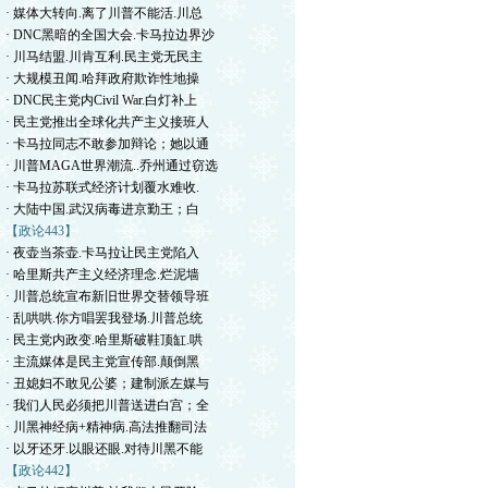
· 媒体大转向.离了川普不能活.川总
· DNC黑暗的全国大会.卡马拉边界沙
· 川马结盟.川肯互利.民主党无民主
· 大规模丑闻.哈拜政府欺诈性地操
· DNC民主党内Civil War.白灯补上
· 民主党推出全球化共产主义接班人
· 卡马拉同志不敢参加辩论；她以通
· 川普MAGA世界潮流..乔州通过窃选
· 卡马拉苏联式经济计划覆水难收.
· 大陆中国.武汉病毒进京勤王；白
【政论443】
· 夜壶当茶壶.卡马拉让民主党陷入
· 哈里斯共产主义经济理念.烂泥墙
· 川普总统宣布新旧世界交替领导班
· 乱哄哄.你方唱罢我登场.川普总统
· 民主党内政变.哈里斯破鞋顶缸.哄
· 主流媒体是民主党宣传部.颠倒黑
· 丑媳妇不敢见公婆；建制派左媒与
· 我们人民必须把川普送进白宫；全
· 川黑神经病+精神病.高法推翻司法
· 以牙还牙.以眼还眼.对待川黑不能
【政论442】