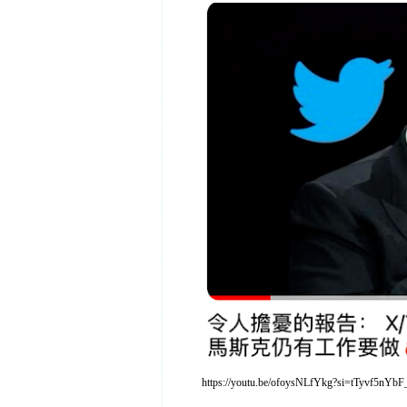
https://youtu.be/ofoysNLfYkg?si=tTyvf5nYb