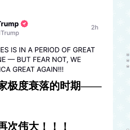
家极度衰落的时期
——
再次伟大！！！