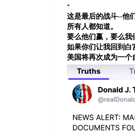
*
这是最后的战斗
--
他
所有人都
知道。
要么他们赢，要么我
如果你
们让我回到白
美国将再次成为一
个