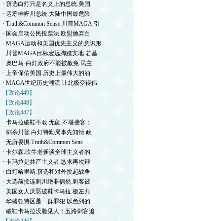
· 窃选白灯只是名义上的总统.美国
· 运筹帷幄川总统.大陆中国最危险
· Truth&Common Sense.川普MAGA.引
· 国会启动公民投票法.欧盟抛弃白
· MAGA运动和美国优先主义的意识形
· 川普MAGA目标宏远脚踏实地.若基
· 奥巴马-白灯政府不能被赦免.民主
· 上帝保佑美国.历史上最伟大的油
· MAGA世纪历史潮流.让北极变得伟
【政论449】
【政论448】
【政论447】
· 卡马拉破鞋不敢.无颜.不堪接客；
· 刺杀川普.白灯特勤局事先知情.政
· 无所畏惧.Truth&Common Sens
· 卡尔森.吹牛老爹谈全球主义者的
· 卡玛拉是共产主义者.恳求再次辩
· 白灯哈里斯.窃选和对外挑起战争.
· 大选前接连刺川绝非偶然.刺客被
· 美国女人厌恶破鞋卡马拉.极左共
· 华盛顿特区是一群罪犯.以色列的
· 破鞋卡马拉没脸见人；五路刺客追