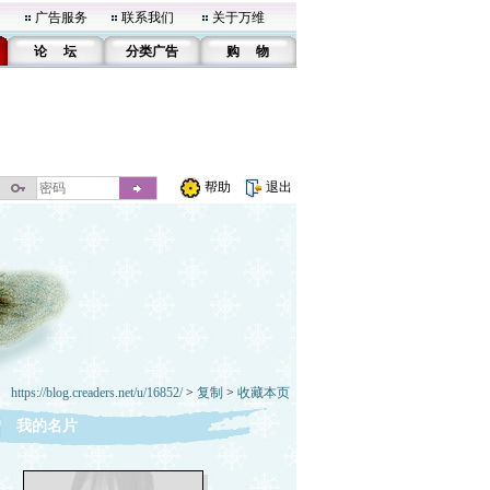
广告服务
联系我们
关于万维
论 坛
分类广告
购 物
帮助
退出
https://blog.creaders.net/u/16852/
>
复制
>
收藏本页
我的名片