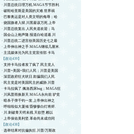
· 川普总统日理万机.MAGA节节胜利.
· 破鞋哈里斯是美国的灾难.世界祸
· 巴黎奥运是对人类文明的侮辱；哈
· 烧国旗者入狱.川黑最该万死.上帝
· 川普总统复出.人民夹道欢迎；马
· 国会山上炮声隆.报道白哈逍遁.川
· 川普总统二进宫创美国历史七之最
· 上帝伸出神之手.MAGA继续几厘米.
· 主流媒体沦为民主党宣传部.卡马
【政论439】
· 支持卡马拉者发了疯了.民主党人
· 川普=美国=我们人民；川普是美国
· 深层政府狂犬吠日.欺骗我们人民.
· 民主党是对美国民主的威胁.川普
· 卡马拉疯了.佩洛西床bug；MAGA狂
· 川风普雨换新天.MAGA永向前.驴党
· 暗杀子弹千钧一发.上帝伸出神之
· 呼啦啦似大厦倾.昏惨惨白灯将烬.
· 川.刺破青天锷未残.天欲堕.赖以
· 上帝保佑美利坚.革命尚未成功同
【政论438】
· 选举结果对抗偏执狂.川普/万斯政