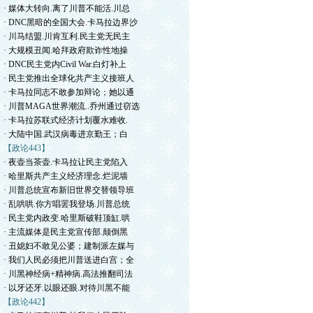
· 媒体大转向.离了川普不能活.川总
· DNC黑暗的全国大会.卡马拉边界沙
· 川马结盟.川肯互利.民主党无民主
· 大规模丑闻.哈拜政府欺诈性地操
· DNC民主党内Civil War.白灯补上
· 民主党推出全球化共产主义接班人
· 卡马拉同志不敢参加辩论；她以通
· 川普MAGA世界潮流..乔州通过窃选
· 卡马拉苏联式经济计划覆水难收.
· 大陆中国.武汉病毒进京勤王；白
【政论443】
· 夜壶当茶壶.卡马拉让民主党陷入
· 哈里斯共产主义经济理念.烂泥墙
· 川普总统宣布新旧世界交替领导班
· 乱哄哄.你方唱罢我登场.川普总统
· 民主党内政变.哈里斯破鞋顶缸.哄
· 主流媒体是民主党宣传部.颠倒黑
· 丑媳妇不敢见公婆；建制派左媒与
· 我们人民必须把川普送进白宫；全
· 川黑神经病+精神病.高法推翻司法
· 以牙还牙.以眼还眼.对待川黑不能
【政论442】