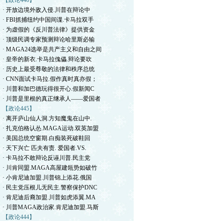
【政论446】
· 开放边境外敌入侵.川普在辩论中
· FBI抓捕纽约中国间谍.卡马拉双手
· 为虚假的《反川普法律》提供资金
· 顶级民调专家预测辩论哈里斯必输
· MAGA24选举是共产主义和自由之间
· 皇帝的新衣.卡马拉傀儡.辩论要吹
· 历史上最受尊敬的法律和秩序总统
· CNN面试卡马拉.假作真时真亦假；
· 川普和加巴德玩得很开心.假新闻C
· 川普是里根的真正继承人——爱国者
【政论445】
· 离开庐山仙人洞.方知魔鬼在山中.
· 扎克伯格认怂.MAGA运动.双英加盟
· 美国总统空窗期.白痴装死破鞋回
· 天下兴亡 匹夫有责. 爱国者.VS.
· 卡马拉不敢辩论反诬川普.民主党
· 川肯同盟.MAGA高屋建瓴势如破竹
· 小肯尼迪加盟.川普锦上添花.俄国
· 民主党压根儿无民主.警察保护DNC
· 肯尼迪后裔加盟.川普如虎添翼.MA
· 川普MAGA政治家.肯尼迪加盟.马斯
【政论444】