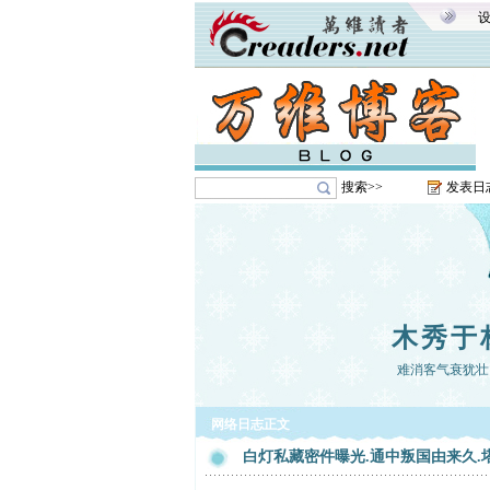
搜索>>
发表日
木秀于
难消客气衰犹壮
网络日志正文
白灯私藏密件曝光.通中叛国由来久.