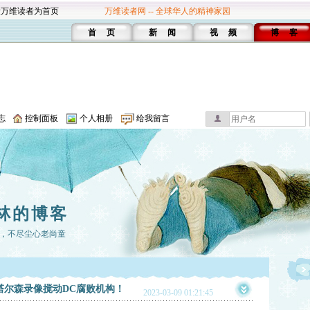
设万维读者为首页
万维读者网 -- 全球华人的精神家园
首 页
新 闻
视 频
博 客
志
控制面板
个人相册
给我留言
林的博客
，不尽尘心老尚童
塔尔森录像搅动DC腐败机构！
2023-03-09 01:21:45