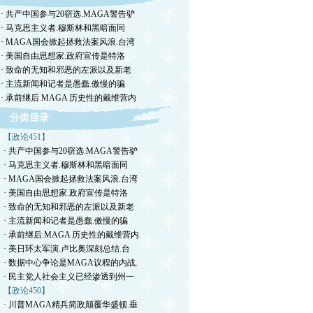
· 共产中国参与20窃选.MAGA警告驴
· 马克思主义者.穆斯林和黑暗面同
· MAGA国会掀起拯救法案风浪.台湾
· 美国自由思想家.政府宣传是特洛
· 致命的无知和邪恶的左派以及新老
· 主流新闻和记者是愚蠢.傲慢的骗
· 承前继后.MAGA 历史性的戴维营内
分类目录
【政论451】
· 共产中国参与20窃选.MAGA警告驴
· 马克思主义者.穆斯林和黑暗面同
· MAGA国会掀起拯救法案风浪.台湾
· 美国自由思想家.政府宣传是特洛
· 致命的无知和邪恶的左派以及新老
· 主流新闻和记者是愚蠢.傲慢的骗
· 承前继后.MAGA 历史性的戴维营内
· 美日环太军演.卢比奥深刻总结.台
· 数据中心争论是MAGA议程的内战.
· 民主党人社会主义已经渗透到州一
【政论450】
· 川普MAGA精兵简政颠覆华盛顿.垂