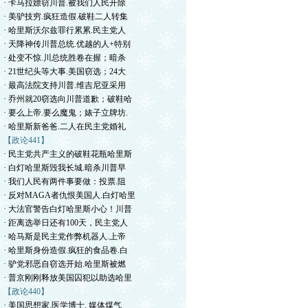
· 卡马拉嫖窃川普.被我们人民开除
· 美驴技穷.疯狂造假.破鞋二人转集
· 哈里斯沃尔兹罪行累累.民主党人
· 天降神传川普总统.优越的人+特别
· 处变不惊.川总统胜卷在握；暗杀
· 21世纪头等大事.美国窃选；24大
· 最高法院支持川普.维吉尼亚采用
· 乔州就20窃选向川普道歉；破鞋哈
· 要么上帝.要么魔鬼；婊子立牌坊.
· 哈里斯新爸爸.二人在民主党婚礼
【政论441】
· 民主党共产主义的破鞋花瓶哈里斯
· 白灯哈里斯毁我长城.暗杀川普早
· 我们人民有两件事要做：投票.阻
· 反对MAGA者仇恨美国人.白灯哈里
· 大法官警告白灯哈里斯小心！川普
· 距离选举日还有100天，民主党人
· 哈马斯是民主党作弊机器人.上帝
· 哈里斯身份造假.疯狂的食品卷.白
· 驴党邪恶自窃选开始.哈里斯被燃
· 普京刚刚释放美国囚犯以助选哈里
【政论440】
· 美国思想家.医学博士. 媒体煤气