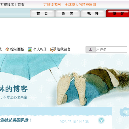
设万维读者为首页
万维读者网 -- 全球华人的精神家园
首 页
新 闻
视 频
博 客
志
控制面板
个人相册
给我留言
林的博客
，不尽尘心老尚童
竞选掀起美国风暴！
2023-07-16 01:15:38