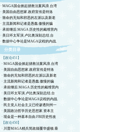
· MAGA国会掀起拯救法案风浪.台湾
· 美国自由思想家.政府宣传是特洛
· 致命的无知和邪恶的左派以及新老
· 主流新闻和记者是愚蠢.傲慢的骗
· 承前继后.MAGA 历史性的戴维营内
· 美日环太军演.卢比奥深刻总结.台
· 数据中心争论是MAGA议程的内战.
分类目录
【政论451】
· MAGA国会掀起拯救法案风浪.台湾
· 美国自由思想家.政府宣传是特洛
· 致命的无知和邪恶的左派以及新老
· 主流新闻和记者是愚蠢.傲慢的骗
· 承前继后.MAGA 历史性的戴维营内
· 美日环太军演.卢比奥深刻总结.台
· 数据中心争论是MAGA议程的内战.
· 民主党人社会主义已经渗透到州一
· 美国政治哲学历史思想家.资本主
· 现金是一种基本自由.FBI历史性改
【政论450】
· 川普MAGA精兵简政颠覆华盛顿.垂