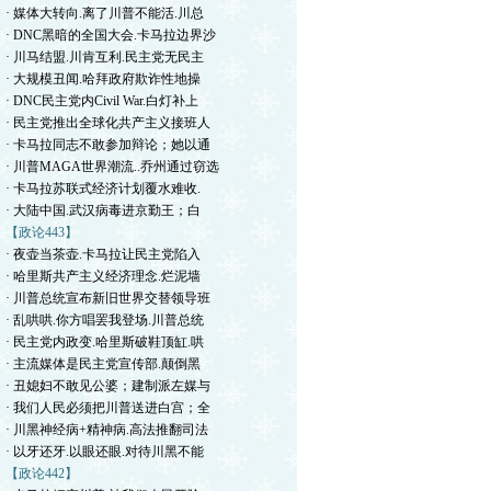
· 媒体大转向.离了川普不能活.川总
· DNC黑暗的全国大会.卡马拉边界沙
· 川马结盟.川肯互利.民主党无民主
· 大规模丑闻.哈拜政府欺诈性地操
· DNC民主党内Civil War.白灯补上
· 民主党推出全球化共产主义接班人
· 卡马拉同志不敢参加辩论；她以通
· 川普MAGA世界潮流..乔州通过窃选
· 卡马拉苏联式经济计划覆水难收.
· 大陆中国.武汉病毒进京勤王；白
【政论443】
· 夜壶当茶壶.卡马拉让民主党陷入
· 哈里斯共产主义经济理念.烂泥墙
· 川普总统宣布新旧世界交替领导班
· 乱哄哄.你方唱罢我登场.川普总统
· 民主党内政变.哈里斯破鞋顶缸.哄
· 主流媒体是民主党宣传部.颠倒黑
· 丑媳妇不敢见公婆；建制派左媒与
· 我们人民必须把川普送进白宫；全
· 川黑神经病+精神病.高法推翻司法
· 以牙还牙.以眼还眼.对待川黑不能
【政论442】