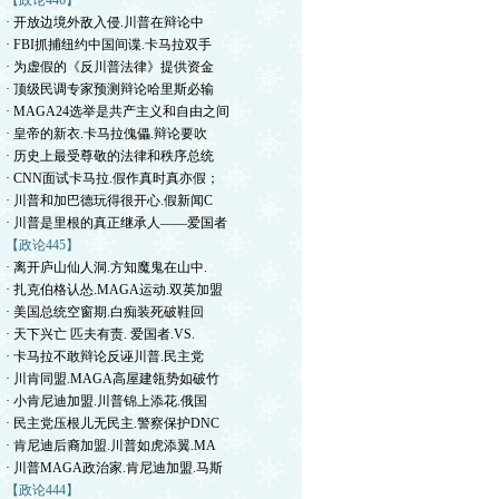
【政论446】
· 开放边境外敌入侵.川普在辩论中
· FBI抓捕纽约中国间谍.卡马拉双手
· 为虚假的《反川普法律》提供资金
· 顶级民调专家预测辩论哈里斯必输
· MAGA24选举是共产主义和自由之间
· 皇帝的新衣.卡马拉傀儡.辩论要吹
· 历史上最受尊敬的法律和秩序总统
· CNN面试卡马拉.假作真时真亦假；
· 川普和加巴德玩得很开心.假新闻C
· 川普是里根的真正继承人——爱国者
【政论445】
· 离开庐山仙人洞.方知魔鬼在山中.
· 扎克伯格认怂.MAGA运动.双英加盟
· 美国总统空窗期.白痴装死破鞋回
· 天下兴亡 匹夫有责. 爱国者.VS.
· 卡马拉不敢辩论反诬川普.民主党
· 川肯同盟.MAGA高屋建瓴势如破竹
· 小肯尼迪加盟.川普锦上添花.俄国
· 民主党压根儿无民主.警察保护DNC
· 肯尼迪后裔加盟.川普如虎添翼.MA
· 川普MAGA政治家.肯尼迪加盟.马斯
【政论444】