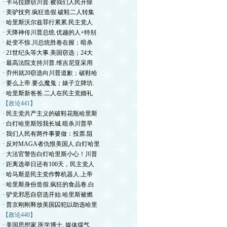
· 卡马拉嫖窃川普.被我们人民开除
· 美驴技穷.疯狂造假.破鞋二人转集
· 哈里斯沃尔兹罪行累累.民主党人
· 天降神传川普总统.优越的人+特别
· 处变不惊.川总统胜卷在握；暗杀
· 21世纪头等大事.美国窃选；24大
· 最高法院支持川普.维吉尼亚采用
· 乔州就20窃选向川普道歉；破鞋哈
· 要么上帝.要么魔鬼；婊子立牌坊.
· 哈里斯新爸爸.二人在民主党婚礼
【政论441】
· 民主党共产主义的破鞋花瓶哈里斯
· 白灯哈里斯毁我长城.暗杀川普早
· 我们人民有两件事要做：投票.阻
· 反对MAGA者仇恨美国人.白灯哈里
· 大法官警告白灯哈里斯小心！川普
· 距离选举日还有100天，民主党人
· 哈马斯是民主党作弊机器人.上帝
· 哈里斯身份造假.疯狂的食品卷.白
· 驴党邪恶自窃选开始.哈里斯被燃
· 普京刚刚释放美国囚犯以助选哈里
【政论440】
· 美国思想家.医学博士. 媒体煤气