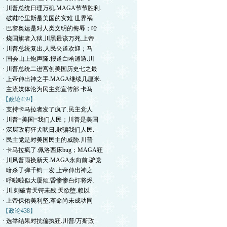
· 川普总统日理万机.MAGA节节胜利.
· 破鞋哈里斯是美国的灾难.世界祸
· 巴黎奥运是对人类文明的侮辱；哈
· 烧国旗者入狱.川黑最该万死.上帝
· 川普总统复出.人民夹道欢迎；马
· 国会山上炮声隆.报道白哈逍遁.川
· 川普总统二进宫创美国历史七之最
· 上帝伸出神之手.MAGA继续几厘米.
· 主流媒体沦为民主党宣传部.卡马
【政论439】
· 支持卡马拉者发了疯了.民主党人
· 川普=美国=我们人民；川普是美国
· 深层政府狂犬吠日.欺骗我们人民.
· 民主党是对美国民主的威胁.川普
· 卡马拉疯了.佩洛西床bug；MAGA狂
· 川风普雨换新天.MAGA永向前.驴党
· 暗杀子弹千钧一发.上帝伸出神之
· 呼啦啦似大厦倾.昏惨惨白灯将烬.
· 川.刺破青天锷未残.天欲堕.赖以
· 上帝保佑美利坚.革命尚未成功同
【政论438】
· 选举结果对抗偏执狂.川普/万斯政