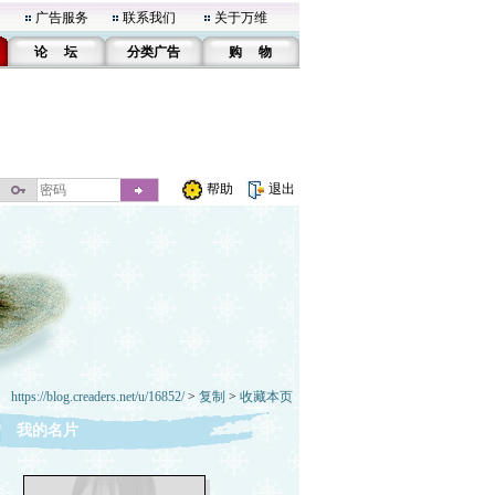
广告服务
联系我们
关于万维
论 坛
分类广告
购 物
帮助
退出
https://blog.creaders.net/u/16852/
>
复制
>
收藏本页
我的名片