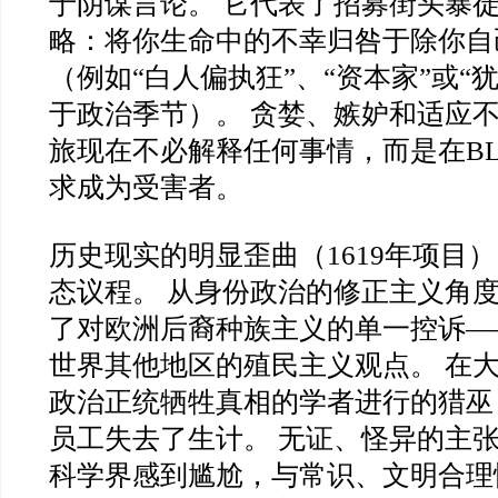
于阴谋言论。 它代表了招募街头暴
略：将你生命中的不幸归咎于除你自
（例如“白人偏执狂”、“资本家”或“
于政治季节）。 贪婪、嫉妒和适应
旅现在不必解释任何事情，而是在B
求成为受害者。
历史现实的明显歪曲（1619年项目
态议程。 从身份政治的修正主义角
了对欧洲后裔种族主义的单一控诉—
世界其他地区的殖民主义观点。 在
政治正统牺牲真相的学者进行的猎巫
员工失去了生计。 无证、怪异的主
科学界感到尴尬，与常识、文明合理