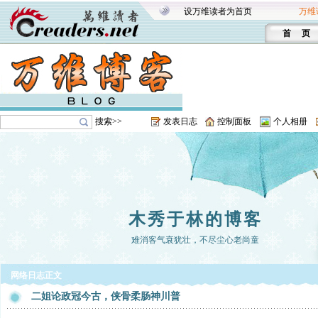
设万维读者为首页
万维
首 页
搜索>>
发表日志
控制面板
个人相册
木秀于林的博客
难消客气衰犹壮，不尽尘心老尚童
网络日志正文
二姐论政冠今古，侠骨柔肠神川普