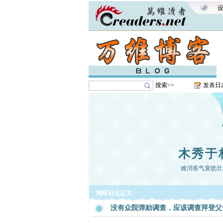
搜索>>
发表日
木秀于
难消客气衰犹壮
网络日志正文
没有众院弹劾调查，应该调查拜登父