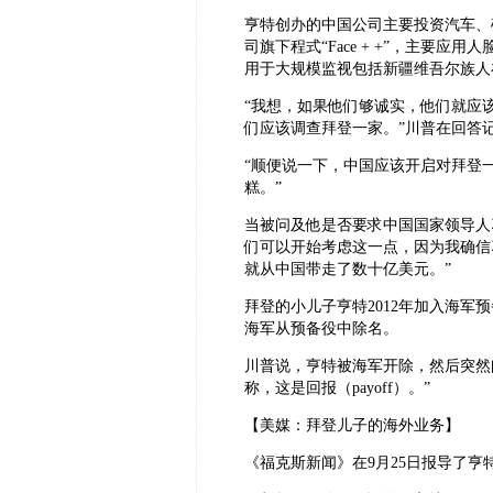
亨特创办的中国公司主要投资汽车、
司旗下程式“Face + +”，主要
用于大规模监视包括新疆维吾尔族人
“我想，如果他们够诚实，他们就应
们应该调查拜登一家。”川普在回答
“顺便说一下，中国应该开启对拜登
糕。”
当被问及他是否要求中国国家领导人
们可以开始考虑这一点，因为我确信
就从中国带走了数十亿美元。”
拜登的小儿子亨特2012年加入海军
海军从预备役中除名。
川普说，亨特被海军开除，然后突然
称，这是回报（payoff）。”
【美媒：拜登儿子的海外业务】
《福克斯新闻》在9月25日报导了亨