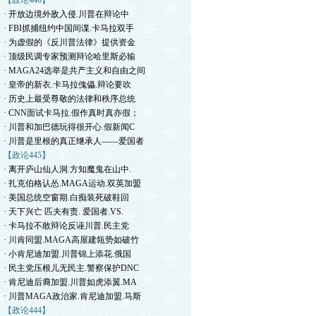
【政论446】
· 开放边境外敌入侵.川普在辩论中
· FBI抓捕纽约中国间谍.卡马拉双手
· 为虚假的《反川普法律》提供资金
· 顶级民调专家预测辩论哈里斯必输
· MAGA24选举是共产主义和自由之间
· 皇帝的新衣.卡马拉傀儡.辩论要吹
· 历史上最受尊敬的法律和秩序总统
· CNN面试卡马拉.假作真时真亦假；
· 川普和加巴德玩得很开心.假新闻C
· 川普是里根的真正继承人——爱国者
【政论445】
· 离开庐山仙人洞.方知魔鬼在山中.
· 扎克伯格认怂.MAGA运动.双英加盟
· 美国总统空窗期.白痴装死破鞋回
· 天下兴亡 匹夫有责. 爱国者.VS.
· 卡马拉不敢辩论反诬川普.民主党
· 川肯同盟.MAGA高屋建瓴势如破竹
· 小肯尼迪加盟.川普锦上添花.俄国
· 民主党压根儿无民主.警察保护DNC
· 肯尼迪后裔加盟.川普如虎添翼.MA
· 川普MAGA政治家.肯尼迪加盟.马斯
【政论444】