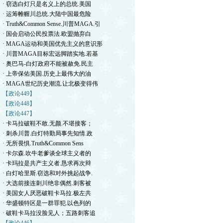
· 窃选白灯只是名义上的总统.美国
· 运筹帷幄川总统.大陆中国最危险
· Truth&Common Sense.川普MAGA.引
· 国会启动公民投票法.欧盟抛弃白
· MAGA运动和美国优先主义的意识形
· 川普MAGA目标宏远脚踏实地.若基
· 奥巴马-白灯政府不能被赦免.民主
· 上帝保佑美国.历史上最伟大的油
· MAGA世纪历史潮流.让北极变得伟
【政论449】
【政论448】
【政论447】
· 卡马拉破鞋不敢.无颜.不堪接客；
· 刺杀川普.白灯特勤局事先知情.政
· 无所畏惧.Truth&Common Sens
· 卡尔森.吹牛老爹谈全球主义者的
· 卡玛拉是共产主义者.恳求再次辩
· 白灯哈里斯.窃选和对外挑起战争.
· 大选前接连刺川绝非偶然.刺客被
· 美国女人厌恶破鞋卡马拉.极左共
· 华盛顿特区是一群罪犯.以色列的
· 破鞋卡马拉没脸见人；五路刺客追