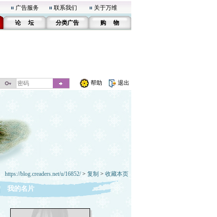
广告服务
联系我们
关于万维
论 坛
分类广告
购 物
帮助
退出
https://blog.creaders.net/u/16852/
>
复制
>
收藏本页
我的名片