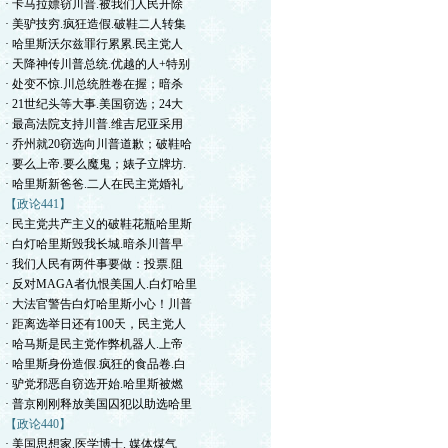
· 卡马拉嫖窃川普.被我们人民开除
· 美驴技穷.疯狂造假.破鞋二人转集
· 哈里斯沃尔兹罪行累累.民主党人
· 天降神传川普总统.优越的人+特别
· 处变不惊.川总统胜卷在握；暗杀
· 21世纪头等大事.美国窃选；24大
· 最高法院支持川普.维吉尼亚采用
· 乔州就20窃选向川普道歉；破鞋哈
· 要么上帝.要么魔鬼；婊子立牌坊.
· 哈里斯新爸爸.二人在民主党婚礼
【政论441】
· 民主党共产主义的破鞋花瓶哈里斯
· 白灯哈里斯毁我长城.暗杀川普早
· 我们人民有两件事要做：投票.阻
· 反对MAGA者仇恨美国人.白灯哈里
· 大法官警告白灯哈里斯小心！川普
· 距离选举日还有100天，民主党人
· 哈马斯是民主党作弊机器人.上帝
· 哈里斯身份造假.疯狂的食品卷.白
· 驴党邪恶自窃选开始.哈里斯被燃
· 普京刚刚释放美国囚犯以助选哈里
【政论440】
· 美国思想家.医学博士. 媒体煤气