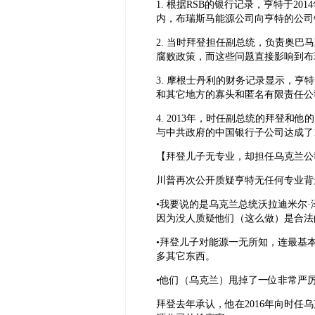
1. 根据RSB的银行记录，亨特于2
内，布瑞斯马能源公司向亨特的公司银
2. 当时拜登担任副总统，负责奥
腐败政策，而这些问题直接影响到布
3. 摩根士丹利的财务记录显示，
和其它地方的寡头和匿名有限责任公
4. 2013年，时任副总统的拜登
与中共政府的中国银行子公司达成了
【拜登儿子无专业，却担任乌克兰公
川普再次公开质疑亨特无任何专业背
•我要说的是乌克兰总统沃拉迪米尔
因为没人质疑他们（这么做）是合法
•拜登儿子对能源一无所知，连最基
多其它东西。
•他们（乌克兰）甩掉了一位非常严
拜登去年承认，他在2016年向时