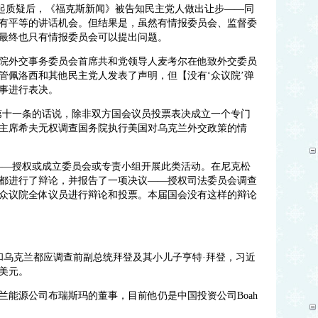
引起质疑后，《福克斯新闻》被告知民主党人做出让步——同
有平等的讲话机会。但结果是，虽然有情报委员会、监督委
最终也只有情报委员会可以提出问题。
院外交事务委员会首席共和党领导人麦考尔在他致外交委员
管佩洛西和其他民主党人发表了声明，但【没有‘众议院’弹
事进行表决。
第十一条的话说，除非双方国会议员投票表决成立一个专门
主席希夫无权调查国务院执行美国对乌克兰外交政策的情
——授权或成立委员会或专责小组开展此类活动。在尼克松
都进行了辩论，并报告了一项决议——授权司法委员会调查
众议院全体议员进行辩论和投票。本届国会没有这样的辩论
和乌克兰都应调查前副总统拜登及其小儿子亨特·拜登，习近
美元。
乌克兰能源公司布瑞斯玛的董事，目前他仍是中国投资公司Boah