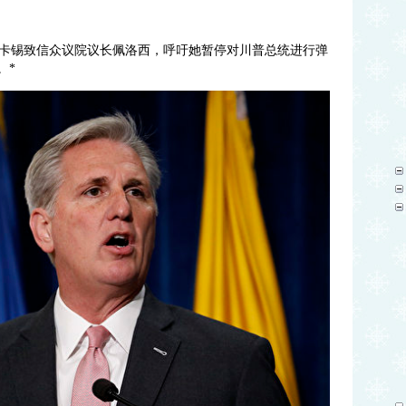
袖麦卡锡致信众议院议长佩洛西，呼吁她暂停对川普总统进行弹
。*