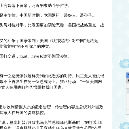
上穷碧落下黄泉，习近平求助斗争哲学。
是主旋律。中国新时期，党国返祖，装好人、装孙子。
头号对抗对手，比俄国更加阴险恶毒，美国把战略重点、战
义的斗争；国家体制：美国《联邦宪法》对中国“无法无
异我文明”的不可弥合的冲突。
道，must、have to遵守美国法律。
有一位总统像我这样受到如此恶劣的对待。民主党人被仇恨
幕不应再发生在另一位总统身上。猎巫行动！”一位美国网
主党人在用他们的仇恨阻挡我们国家。”
马奎尔收到情报人员的匿名告密，传告密内容是总统对外国政
其家人在外国的贪腐指控。
导说，总统川普7月致电乌克兰总统泽伦斯基时，在电话上8
尼合作，调查拜登小儿子亨特出任乌克兰天然气公司“布里