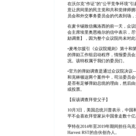
在沃尔克“作证”的“公平竞争环境”
意让房间里的民主党和共和党律师拥
员会和外交事务委员会的代表到场，
在麦卡锡致信佩洛西的前一天，众议
会主席埃里奥恩格尔的信中表示，尽
劾调查】，因为整个众议院尚未对此
•麦考尔援引《众议院规则》第十和
的弹劾工作组启动程序，情报委员会
况。该特权属于我们的委员们。
•官方的弹劾调查是通过众议院决议
和克林顿这两个案件中，司法委员会
是否有足够弹劾总统的理由，然后由
或投票。
【应该调查拜登父子】
10月3日，美国总统川普表示，中国
平不会喜欢拜登家从中国拿走数十亿
亨特在2014年至2019年期间担任
Harvest RST的合伙创办人。