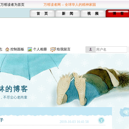
设万维读者为首页
万维读者网 -- 全球华人的精神家园
首 页
新 闻
视 频
博 客
志
控制面板
个人相册
给我留言
林的博客
，不尽尘心老尚童
子
2019-10-03 16:41:58