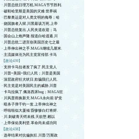
· 川普总统日理万机.MAGA节节胜利.
· 破鞋哈里斯是美国的灾难.世界祸
· 巴黎奥运是对人类文明的侮辱；哈
· 烧国旗者入狱.川黑最该万死.上帝
· 川普总统复出.人民夹道欢迎；马
· 国会山上炮声隆.报道白哈逍遁.川
· 川普总统二进宫创美国历史七之最
· 上帝伸出神之手.MAGA继续几厘米.
· 主流媒体沦为民主党宣传部.卡马
【政论439】
· 支持卡马拉者发了疯了.民主党人
· 川普=美国=我们人民；川普是美国
· 深层政府狂犬吠日.欺骗我们人民.
· 民主党是对美国民主的威胁.川普
· 卡马拉疯了.佩洛西床bug；MAGA狂
· 川风普雨换新天.MAGA永向前.驴党
· 暗杀子弹千钧一发.上帝伸出神之
· 呼啦啦似大厦倾.昏惨惨白灯将烬.
· 川.刺破青天锷未残.天欲堕.赖以
· 上帝保佑美利坚.革命尚未成功同
【政论438】
· 选举结果对抗偏执狂.川普/万斯政