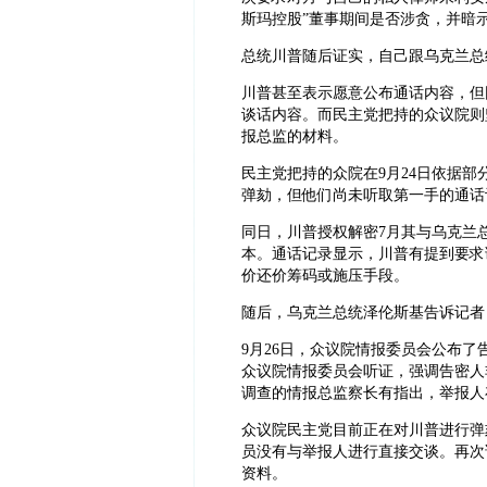
斯玛控股”董事期间是否涉贪，并暗示
总统川普随后证实，自己跟乌克兰总
川普甚至表示愿意公布通话内容，但
谈话内容。而民主党把持的众议院则
报总监的材料。
民主党把持的众院在9月24日依据部
弹劾，但他们尚未听取第一手的通话
同日，川普授权解密7月其与乌克兰
本。通话记录显示，川普有提到要求
价还价筹码或施压手段。
随后，乌克兰总统泽伦斯基告诉记者
9月26日，众议院情报委员会公布
众议院情报委员会听证，强调告密人
调查的情报总监察长有指出，举报人存
众议院民主党目前正在对川普进行弹
员没有与举报人进行直接交谈。再次
资料。