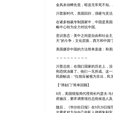
金风未动蝉先觉，暗送无常死不知。
川普新时代，美国回归，强硬与灵活
在诸多独裁专制国家中，中国是美国
略中心转为全力对抗中国。
意识形态：美中之间是自由和社会主
天”的斗争；文化层面，西方和中国“
美国摒弃中国的方法简单直接：和美国打交
～～～～～～～～～
川普总统：在我们国家的历史上，没
和恐惧冻僵了。他们一无所成。这一
民跟帖说：“仇恨应被视为非法，民
【“弹劾门”简单回顾】
8月，美国情报局代理局长约瑟夫‧
府施压，要求调查现任总统候选人及
随后，《华尔街日报》在9月20日报
次要求对方与自己的私人律师朱利安