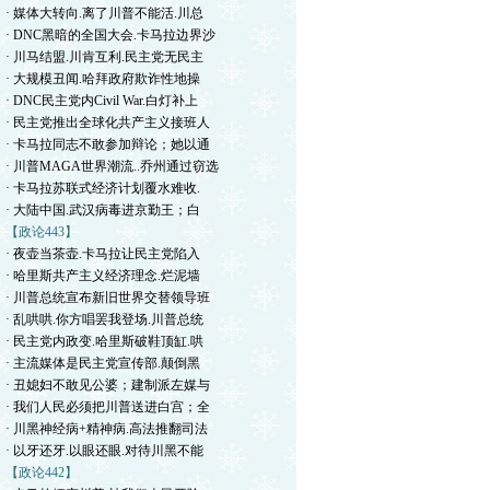
· 媒体大转向.离了川普不能活.川总
· DNC黑暗的全国大会.卡马拉边界沙
· 川马结盟.川肯互利.民主党无民主
· 大规模丑闻.哈拜政府欺诈性地操
· DNC民主党内Civil War.白灯补上
· 民主党推出全球化共产主义接班人
· 卡马拉同志不敢参加辩论；她以通
· 川普MAGA世界潮流..乔州通过窃选
· 卡马拉苏联式经济计划覆水难收.
· 大陆中国.武汉病毒进京勤王；白
【政论443】
· 夜壶当茶壶.卡马拉让民主党陷入
· 哈里斯共产主义经济理念.烂泥墙
· 川普总统宣布新旧世界交替领导班
· 乱哄哄.你方唱罢我登场.川普总统
· 民主党内政变.哈里斯破鞋顶缸.哄
· 主流媒体是民主党宣传部.颠倒黑
· 丑媳妇不敢见公婆；建制派左媒与
· 我们人民必须把川普送进白宫；全
· 川黑神经病+精神病.高法推翻司法
· 以牙还牙.以眼还眼.对待川黑不能
【政论442】