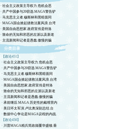
· 社会主义政策主导权力.危机会恶
· 共产中国参与20窃选.MAGA警告驴
· 马克思主义者.穆斯林和黑暗面同
· MAGA国会掀起拯救法案风浪.台湾
· 美国自由思想家.政府宣传是特洛
· 致命的无知和邪恶的左派以及新老
· 主流新闻和记者是愚蠢.傲慢的骗
分类目录
【政论451】
· 社会主义政策主导权力.危机会恶
· 共产中国参与20窃选.MAGA警告驴
· 马克思主义者.穆斯林和黑暗面同
· MAGA国会掀起拯救法案风浪.台湾
· 美国自由思想家.政府宣传是特洛
· 致命的无知和邪恶的左派以及新老
· 主流新闻和记者是愚蠢.傲慢的骗
· 承前继后.MAGA 历史性的戴维营内
· 美日环太军演.卢比奥深刻总结.台
· 数据中心争论是MAGA议程的内战.
【政论450】
· 川普MAGA精兵简政颠覆华盛顿.垂