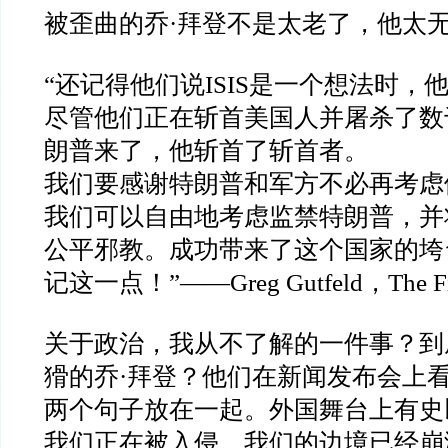
被歪曲的乔
·
拜登不是太老了，他太
“
还记得他们说
ISIS
是一个想法时，
尽管他们正在斩首美国人并屠杀了数
朗普来了，他斩首了斩首者。
我们要感谢特朗普和军方不必再考虑
我们可以自由地考虑监禁特朗普，并
公平邪教。成功带来了这个国家的垮
记这一点！
”——Greg Gutfeld
，
The F
关于政治，我从不了解的一件事？到
猾的乔
·
拜登？他们在新闻发布会上
两个句子放在一起。外国舞台上有史
我们正在被入侵，我们的边境已经崩