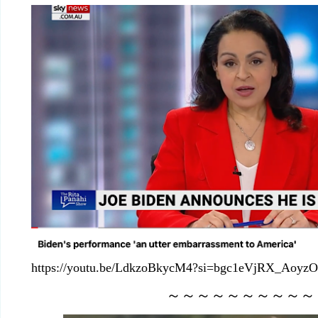
https://youtu.be/LdkzoBkycM4?si=bgc1eVjRX_AoyzO
～～～～～～～～～～