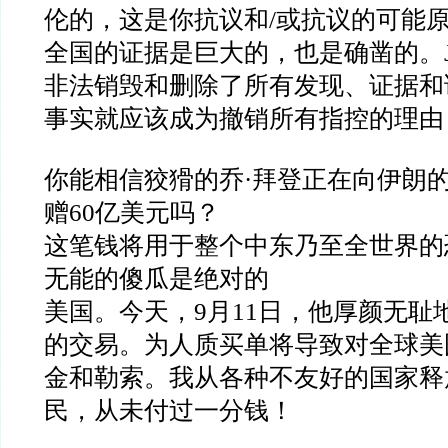
伦的，这是你抗议和
/
或抗议的可能
全国的证据是巨大的，也是确凿的。
非法销毁和删除了所有发现、证据和
事实就应该成为撤销所有指控的理由
你能相信狡猾的乔
·
拜登正在向伊朗
赠
60
亿美元吗？
这笔钱将用于整个中东乃至全世界的
无能的傻瓜是绝对的
美国。今天，
9
月
11
日，他厚颜无耻
的交易。为人质买单将导致对全球美
金和勒索。我从各种不友好的国家释
民，从未付过一分钱！