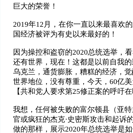
巨大的荣誉！
2019
年
12
月，在你一直以来最喜欢的
国经济被评为有史以来最好的！
因为操控和盗窃的
2020
总统选举，看
还有世界，现在！这都是以前自我的
乌克兰，通货膨胀，糟糕的经济，觉
世界地位，没有尊重，今天，
60
亿美
【共和党人要求第
25
修正案的呼吁在
我想，任何被失败的富尔顿县（亚特
官或疯狂的杰克
·
史密斯攻击和起诉
做的那样，展示
2020
年总统选举是如