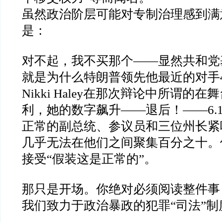
虽然政治阶层可能对专制治理感到满
是：
对不起，我不买那个
——
显然共和党
就是为什么特朗普领先他最近的对手
Nikki Haley
在那次辩论中所谓的在舞
利，她的数字飙升
——
退后！
——6.
正常的副总统、参议员和三位州长紧
几乎无法在他们之间聚集百分之十。
接受
“
假装这是正常的
”
。
那只是开场。你绝对必须阅读整件事
我们致力于政治暴政的犯罪
“
司法
”
制