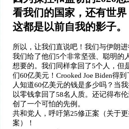
看我们的国家，还有世界
这都是以前自我的影子。
所以，让我们直说吧！我们与伊朗进
我们给了他们
5
个非常坚强、聪明的
想要的。我们同样拿回了
5
个人，但
们
60
亿美元！
Crooked Joe Biden
得到
人知道
60
亿美元的钱是多少吗？当我
以零钱拿回了
58
名人质。还记得布伦
创了一个可怕的先例。
共和党人，呼吁第
25
修正案（关于更
案）！