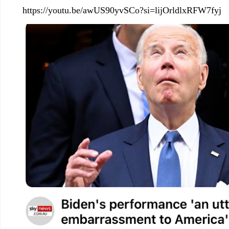
https://youtu.be/awUS90yvSCo?si=lijOrldlxRFW7fyj