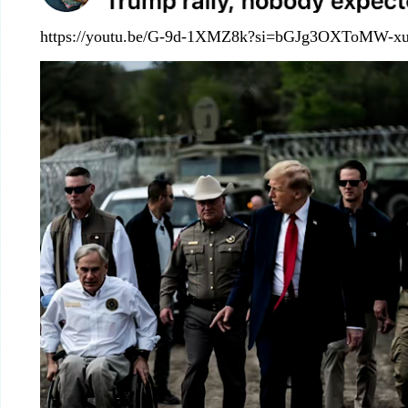
https://youtu.be/G-9d-1XMZ8k?si=bGJg3OXToMW-x