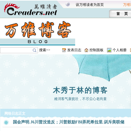
设万维读者为首页
万维
首 页
搜索>>
发表日志
控制面板
个人相册
木秀于林的博客
难消客气衰犹壮，不尽尘心老尚童
网络日志正文
国会声明.J6川普没造反；川普鼓励FBI弄死希拉里.训斥美联储