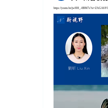
https://youtu.be/jwHH_-0BM7s?si=ZAGA