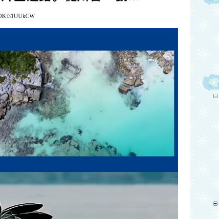
bYOKi31UUkCW