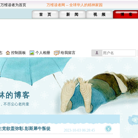
设万维读者为首页
万维读者网 -- 全球华人的精神家园
首 页
新 闻
视 频
博 客
志
控制面板
个人相册
给我留言
林的博客
，不尽尘心老尚童
主党欲盖弥彰.彭斯犀牛叛徒
2023-10-03 06:28:45