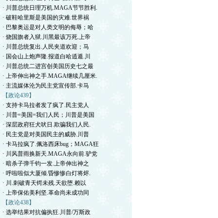
· 川普总统日理万机.MAGA节节胜利.
· 破鞋哈里斯是美国的灾难.世界祸
· 巴黎奥运是对人类文明的侮辱；哈
· 烧国旗者入狱.川黑最该万死.上帝
· 川普总统复出.人民夹道欢迎；马
· 国会山上炮声隆.报道白哈逍遁.川
· 川普总统二进宫创美国历史七之最
· 上帝伸出神之手.MAGA继续几厘米.
· 主流媒体沦为民主党宣传部.卡马
【政论439】
· 支持卡马拉者发了疯了.民主党人
· 川普=美国=我们人民；川普是美国
· 深层政府狂犬吠日.欺骗我们人民.
· 民主党是对美国民主的威胁.川普
· 卡马拉疯了.佩洛西床bug；MAGA狂
· 川风普雨换新天.MAGA永向前.驴党
· 暗杀子弹千钧一发.上帝伸出神之
· 呼啦啦似大厦倾.昏惨惨白灯将烬.
· 川.刺破青天锷未残.天欲堕.赖以
· 上帝保佑美利坚.革命尚未成功同
【政论438】
· 选举结果对抗偏执狂.川普/万斯政