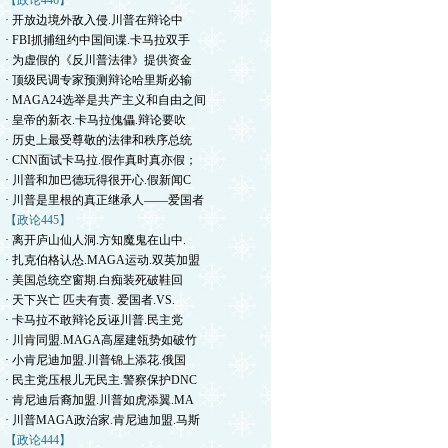
【政论446】
· 开放边境外敌入侵.川普在辩论中
· FBI抓捕纽约中国间谍.卡马拉双手
· 为虚假的《反川普法律》提供资金
· 顶级民调专家预测辩论哈里斯必输
· MAGA24选举是共产主义和自由之间
· 皇帝的新衣.卡马拉傀儡.辩论要吹
· 历史上最受尊敬的法律和秩序总统
· CNN面试卡马拉.假作真时真亦假；
· 川普和加巴德玩得很开心.假新闻C
· 川普是里根的真正继承人——爱国者
【政论445】
· 离开庐山仙人洞.方知魔鬼在山中.
· 扎克伯格认怂.MAGA运动.双英加盟
· 美国总统空窗期.白痴装死破鞋回
· 天下兴亡 匹夫有责. 爱国者.VS.
· 卡马拉不敢辩论反诬川普.民主党
· 川肯同盟.MAGA高屋建瓴势如破竹
· 小肯尼迪加盟.川普锦上添花.俄国
· 民主党压根儿无民主.警察保护DNC
· 肯尼迪后裔加盟.川普如虎添翼.MA
· 川普MAGA政治家.肯尼迪加盟.马斯
【政论444】