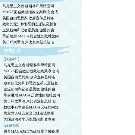
· 马克思主义者.穆斯林和黑暗面同
· MAGA国会掀起拯救法案风浪.台湾
· 美国自由思想家.政府宣传是特洛
· 致命的无知和邪恶的左派以及新老
· 主流新闻和记者是愚蠢.傲慢的骗
· 承前继后.MAGA 历史性的戴维营内
· 美日环太军演.卢比奥深刻总结.台
分类目录
【政论451】
· 马克思主义者.穆斯林和黑暗面同
· MAGA国会掀起拯救法案风浪.台湾
· 美国自由思想家.政府宣传是特洛
· 致命的无知和邪恶的左派以及新老
· 主流新闻和记者是愚蠢.傲慢的骗
· 承前继后.MAGA 历史性的戴维营内
· 美日环太军演.卢比奥深刻总结.台
· 数据中心争论是MAGA议程的内战.
· 民主党人社会主义已经渗透到州一
· 美国政治哲学历史思想家.资本主
【政论450】
· 川普MAGA精兵简政颠覆华盛顿.垂