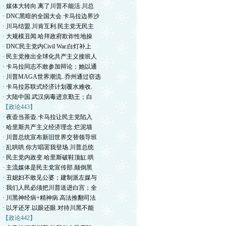
· 媒体大转向.离了川普不能活.川总
· DNC黑暗的全国大会.卡马拉边界沙
· 川马结盟.川肯互利.民主党无民主
· 大规模丑闻.哈拜政府欺诈性地操
· DNC民主党内Civil War.白灯补上
· 民主党推出全球化共产主义接班人
· 卡马拉同志不敢参加辩论；她以通
· 川普MAGA世界潮流..乔州通过窃选
· 卡马拉苏联式经济计划覆水难收.
· 大陆中国.武汉病毒进京勤王；白
【政论443】
· 夜壶当茶壶.卡马拉让民主党陷入
· 哈里斯共产主义经济理念.烂泥墙
· 川普总统宣布新旧世界交替领导班
· 乱哄哄.你方唱罢我登场.川普总统
· 民主党内政变.哈里斯破鞋顶缸.哄
· 主流媒体是民主党宣传部.颠倒黑
· 丑媳妇不敢见公婆；建制派左媒与
· 我们人民必须把川普送进白宫；全
· 川黑神经病+精神病.高法推翻司法
· 以牙还牙.以眼还眼.对待川黑不能
【政论442】