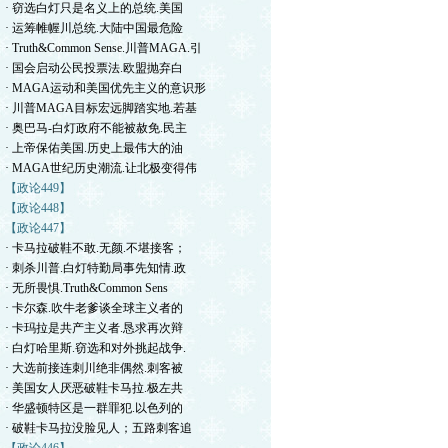
· 窃选白灯只是名义上的总统.美国
· 运筹帷幄川总统.大陆中国最危险
· Truth&Common Sense.川普MAGA.引
· 国会启动公民投票法.欧盟抛弃白
· MAGA运动和美国优先主义的意识形
· 川普MAGA目标宏远脚踏实地.若基
· 奥巴马-白灯政府不能被赦免.民主
· 上帝保佑美国.历史上最伟大的油
· MAGA世纪历史潮流.让北极变得伟
【政论449】
【政论448】
【政论447】
· 卡马拉破鞋不敢.无颜.不堪接客；
· 刺杀川普.白灯特勤局事先知情.政
· 无所畏惧.Truth&Common Sens
· 卡尔森.吹牛老爹谈全球主义者的
· 卡玛拉是共产主义者.恳求再次辩
· 白灯哈里斯.窃选和对外挑起战争.
· 大选前接连刺川绝非偶然.刺客被
· 美国女人厌恶破鞋卡马拉.极左共
· 华盛顿特区是一群罪犯.以色列的
· 破鞋卡马拉没脸见人；五路刺客追