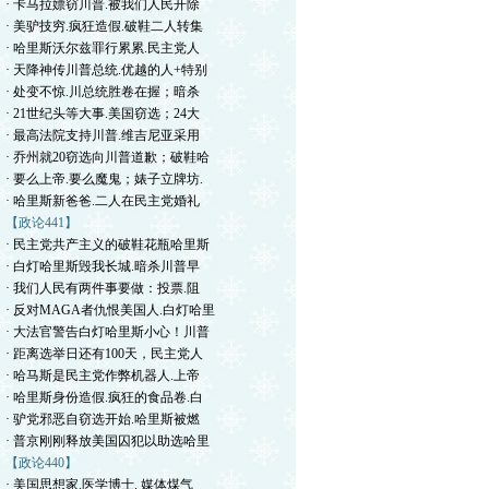
· 卡马拉嫖窃川普.被我们人民开除
· 美驴技穷.疯狂造假.破鞋二人转集
· 哈里斯沃尔兹罪行累累.民主党人
· 天降神传川普总统.优越的人+特别
· 处变不惊.川总统胜卷在握；暗杀
· 21世纪头等大事.美国窃选；24大
· 最高法院支持川普.维吉尼亚采用
· 乔州就20窃选向川普道歉；破鞋哈
· 要么上帝.要么魔鬼；婊子立牌坊.
· 哈里斯新爸爸.二人在民主党婚礼
【政论441】
· 民主党共产主义的破鞋花瓶哈里斯
· 白灯哈里斯毁我长城.暗杀川普早
· 我们人民有两件事要做：投票.阻
· 反对MAGA者仇恨美国人.白灯哈里
· 大法官警告白灯哈里斯小心！川普
· 距离选举日还有100天，民主党人
· 哈马斯是民主党作弊机器人.上帝
· 哈里斯身份造假.疯狂的食品卷.白
· 驴党邪恶自窃选开始.哈里斯被燃
· 普京刚刚释放美国囚犯以助选哈里
【政论440】
· 美国思想家.医学博士. 媒体煤气