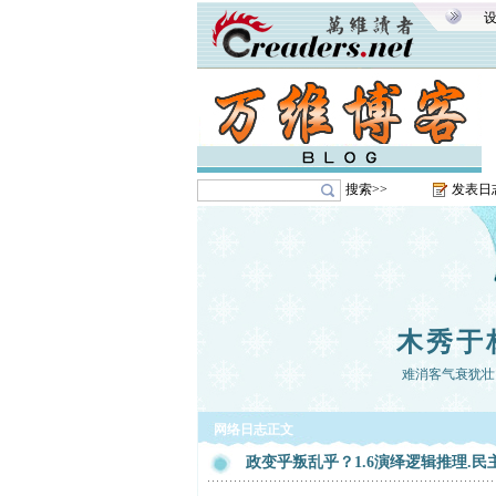
搜索>>
发表日
木秀于
难消客气衰犹壮
网络日志正文
政变乎叛乱乎？1.6演绎逻辑推理.民