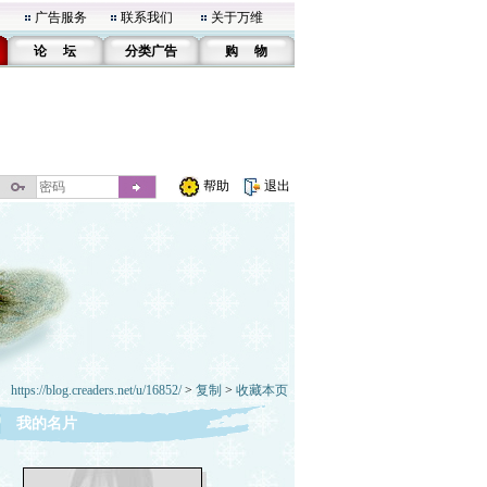
广告服务
联系我们
关于万维
论 坛
分类广告
购 物
帮助
退出
https://blog.creaders.net/u/16852/
>
复制
>
收藏本页
我的名片