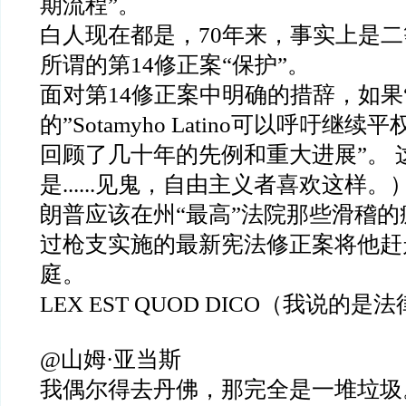
期流程”。
白人现在都是，70年来，事实上是
所谓的第14修正案“保护”。
面对第14修正案中明确的措辞，如果
的”Sotamyho Latino可以呼吁继续平权
回顾了几十年的先例和重大进展”。 
是......见鬼，自由主义者喜欢这样
朗普应该在州“最高”法院那些滑稽
过枪支实施的最新宪法修正案将他赶
庭。
LEX EST QUOD DICO（我说的是
@山姆·亚当斯
我偶尔得去丹佛，那完全是一堆垃圾