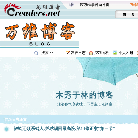
设万维读者为首页
万维
首 页
搜索>>
发表日志
控制面板
个人相册
木秀于林的博客
难消客气衰犹壮，不尽尘心老尚童
网络日志正文
解铃还须系铃人.烂球踢回最高院.第14修正案“第三节”