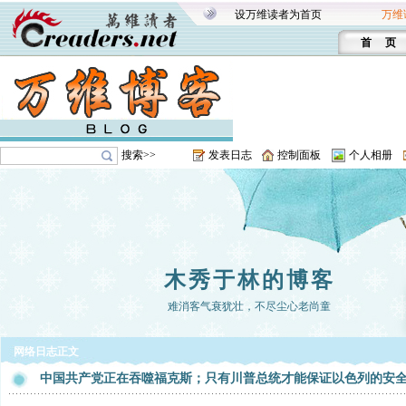
设万维读者为首页
万维
首 页
搜索>>
发表日志
控制面板
个人相册
木秀于林的博客
难消客气衰犹壮，不尽尘心老尚童
网络日志正文
中国共产党正在吞噬福克斯；只有川普总统才能保证以色列的安