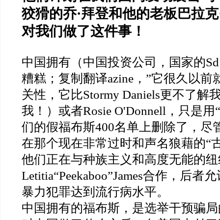
狡猾的乔
·
拜登和他的老板巴拉克
对我们做了这件事！
中国拥有（中国投资公司，国家的
Sd
糟糕；复制翻译
azine
，
”
它很久以前
关性，它比
Stormy Daniels
更不了解
我！）或者
Rosie O'Donnell
，只是用
们的假福布斯
400
名单上删除了，尽
在那个现在非常过时和声名狼藉的
“
他们正在与种族主义和高度无能的纽
Letitia“Peekaboo”James
合作，后者允
暴力犯罪达到流行病水平。
中国拥有的福布斯，是选举干预骗局