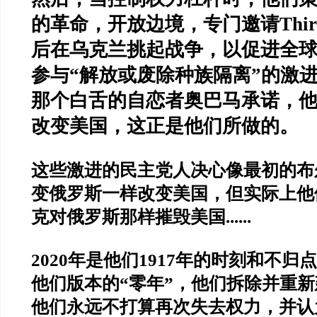
的革命，开放边境，专门邀请
Thi
后在乌克兰挑起战争，以促进全
参与
“
解放或废除种族隔离
”
的激
那个白舌的自恋者奥巴马承诺，
改变美国，这正是他们所做的。
这些激进的民主党人决心像最初的布
变俄罗斯一样改变美国，但实际上他
克对俄罗斯那样摧毁美国
......
2020
年是他们
1917
年的时刻和不归点
他们版本的
“
零年
”
，他们拆除并重新
他们永远不打算再次失去权力，并认