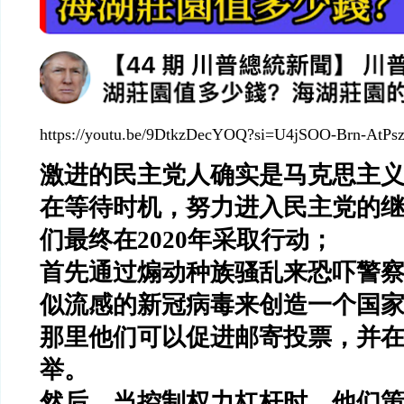
https://youtu.be/9DtkzDecYOQ?si=U4jSOO-Brn-AtPs
激进的民主党人确实是马克思主
在等待时机，努力进入民主党的
们最终在
2020
年采取行动；
首先通过煽动种族骚乱来恐吓警
似流感的新冠病毒来创造一个国
那里他们可以促进邮寄投票，并
举。
然后，当控制权力杠杆时，他们