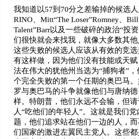
我知道以
57
到
70
分之差输掉的候选人
RINO
、
Mitt“The Loser”Romney
、
Bil
Talent”Barr
以及一些破碎的政治
“
投资
们很快就会来找我，就像大多数其他
这些失败的候选人应该从有效的竞选
有这样做，因为他们没有技能或天赋
法在伟大的犹他州当选为
“
捕狗者
”
，
个完全失败的第一个任期的奥巴马。
罗与奥巴马的斗争就像他们与唐纳德
样。特朗普，他们永远不会输，但请
人
“
吃他们的年轻人
”
。这就是我们党
题，他们追求站在他们一边的人，而
们国家的激进左翼民主党人。这些都