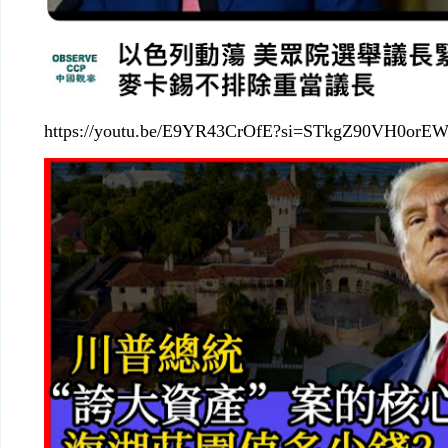
https://youtu.be/E9YR43CrOfE?si=STkgZ90VH0orE