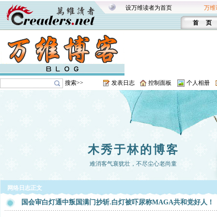
设万维读者为首页
万维
首 页
搜索>>
发表日志
控制面板
个人相册
木秀于林的博客
难消客气衰犹壮，不尽尘心老尚童
网络日志正文
国会审白灯通中叛国满门抄斩.白灯被吓尿称MAGA共和党好人！