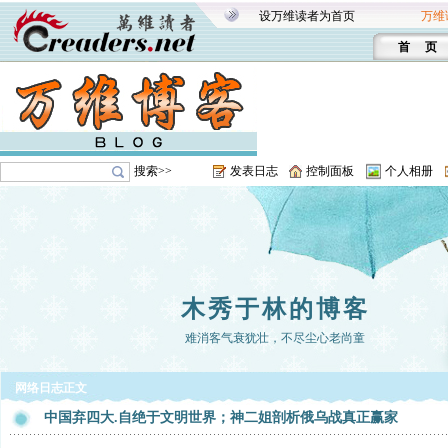
设万维读者为首页
万维
首 页
搜索>>
发表日志
控制面板
个人相册
木秀于林的博客
难消客气衰犹壮，不尽尘心老尚童
网络日志正文
中国弃四大.自绝于文明世界；神二姐剖析俄乌战真正赢家