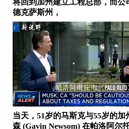
将回到加州建立工程总部，而公
德克萨斯州，
当天，
51
岁的马斯克与
55
岁的加
森
(Gavin Newsom)
在帕洛阿尔