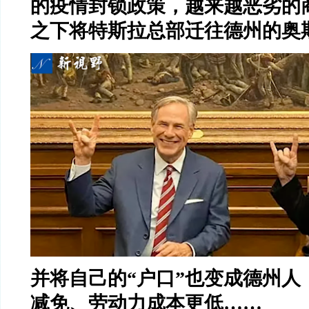
的疫情封锁政策，越来越恶劣的
之下将特斯拉总部迁往德州的奥
并将自己的
“
户口
”
也变成德州人
减免、劳动力成本更低……