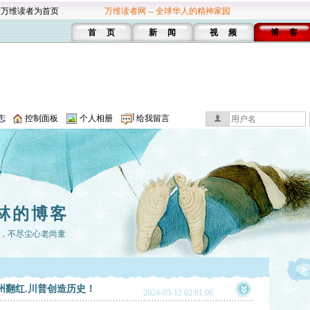
设万维读者为首页
万维读者网 -- 全球华人的精神家园
首 页
新 闻
视 频
博 客
志
控制面板
个人相册
给我留言
林的博客
，不尽尘心老尚童
州翻红.川普创造历史！
2024-05-12 02:01:06