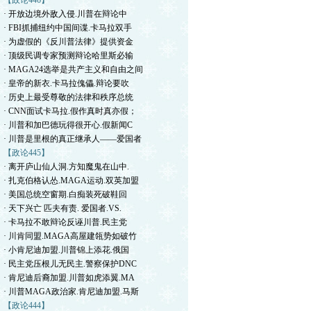
【政论446】
· 开放边境外敌入侵.川普在辩论中
· FBI抓捕纽约中国间谍.卡马拉双手
· 为虚假的《反川普法律》提供资金
· 顶级民调专家预测辩论哈里斯必输
· MAGA24选举是共产主义和自由之间
· 皇帝的新衣.卡马拉傀儡.辩论要吹
· 历史上最受尊敬的法律和秩序总统
· CNN面试卡马拉.假作真时真亦假；
· 川普和加巴德玩得很开心.假新闻C
· 川普是里根的真正继承人——爱国者
【政论445】
· 离开庐山仙人洞.方知魔鬼在山中.
· 扎克伯格认怂.MAGA运动.双英加盟
· 美国总统空窗期.白痴装死破鞋回
· 天下兴亡 匹夫有责. 爱国者.VS.
· 卡马拉不敢辩论反诬川普.民主党
· 川肯同盟.MAGA高屋建瓴势如破竹
· 小肯尼迪加盟.川普锦上添花.俄国
· 民主党压根儿无民主.警察保护DNC
· 肯尼迪后裔加盟.川普如虎添翼.MA
· 川普MAGA政治家.肯尼迪加盟.马斯
【政论444】