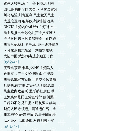
· 媒体大转向.离了川普不能活.川总
· DNC黑暗的全国大会.卡马拉边界沙
· 川马结盟.川肯互利.民主党无民主
· 大规模丑闻.哈拜政府欺诈性地操
· DNC民主党内Civil War.白灯补上
· 民主党推出全球化共产主义接班人
· 卡马拉同志不敢参加辩论；她以通
· 川普MAGA世界潮流..乔州通过窃选
· 卡马拉苏联式经济计划覆水难收.
· 大陆中国.武汉病毒进京勤王；白
【政论443】
· 夜壶当茶壶.卡马拉让民主党陷入
· 哈里斯共产主义经济理念.烂泥墙
· 川普总统宣布新旧世界交替领导班
· 乱哄哄.你方唱罢我登场.川普总统
· 民主党内政变.哈里斯破鞋顶缸.哄
· 主流媒体是民主党宣传部.颠倒黑
· 丑媳妇不敢见公婆；建制派左媒与
· 我们人民必须把川普送进白宫；全
· 川黑神经病+精神病.高法推翻司法
· 以牙还牙.以眼还眼.对待川黑不能
【政论442】