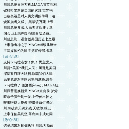
· 川普总统日理万机.MAGA节节胜利.
· 破鞋哈里斯是美国的灾难.世界祸
· 巴黎奥运是对人类文明的侮辱；哈
· 烧国旗者入狱.川黑最该万死.上帝
· 川普总统复出.人民夹道欢迎；马
· 国会山上炮声隆.报道白哈逍遁.川
· 川普总统二进宫创美国历史七之最
· 上帝伸出神之手.MAGA继续几厘米.
· 主流媒体沦为民主党宣传部.卡马
【政论439】
· 支持卡马拉者发了疯了.民主党人
· 川普=美国=我们人民；川普是美国
· 深层政府狂犬吠日.欺骗我们人民.
· 民主党是对美国民主的威胁.川普
· 卡马拉疯了.佩洛西床bug；MAGA狂
· 川风普雨换新天.MAGA永向前.驴党
· 暗杀子弹千钧一发.上帝伸出神之
· 呼啦啦似大厦倾.昏惨惨白灯将烬.
· 川.刺破青天锷未残.天欲堕.赖以
· 上帝保佑美利坚.革命尚未成功同
【政论438】
· 选举结果对抗偏执狂.川普/万斯政