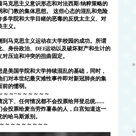
着马克思主义意识形态和对法西斯/纳粹策略的
弱和门教的集体思想。 这些心态的混乱和危险
许多学院和大学目睹的恶毒的反犹太主义、对
美主义。
溯到马克思主义运动在大学校园的成功。所谓
化、身份政治、DEI运动以及破坏财产和生计的
义对压迫和冲突的扭曲固定。
想是美国学院和大学持续混乱的基础，同时，
他们对本世纪最灾难性事件即对新冠肺炎的集
面前的懦弱。
～～～~～～～～～～
况下、任何情况都不会投票给拜登总统......
们会投票给麦当劳炸薯条的人，白宫知道这一
党的哈马斯派别。
～～～～～～～～～