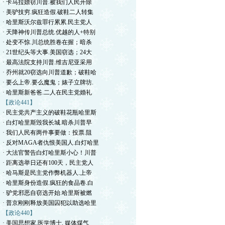
· 卡马拉嫖窃川普.被我们人民开除
· 美驴技穷.疯狂造假.破鞋二人转集
· 哈里斯沃尔兹罪行累累.民主党人
· 天降神传川普总统.优越的人+特别
· 处变不惊.川总统胜卷在握；暗杀
· 21世纪头等大事.美国窃选；24大
· 最高法院支持川普.维吉尼亚采用
· 乔州就20窃选向川普道歉；破鞋哈
· 要么上帝.要么魔鬼；婊子立牌坊.
· 哈里斯新爸爸.二人在民主党婚礼
【政论441】
· 民主党共产主义的破鞋花瓶哈里斯
· 白灯哈里斯毁我长城.暗杀川普早
· 我们人民有两件事要做：投票.阻
· 反对MAGA者仇恨美国人.白灯哈里
· 大法官警告白灯哈里斯小心！川普
· 距离选举日还有100天，民主党人
· 哈马斯是民主党作弊机器人.上帝
· 哈里斯身份造假.疯狂的食品卷.白
· 驴党邪恶自窃选开始.哈里斯被燃
· 普京刚刚释放美国囚犯以助选哈里
【政论440】
· 美国思想家.医学博士. 媒体煤气