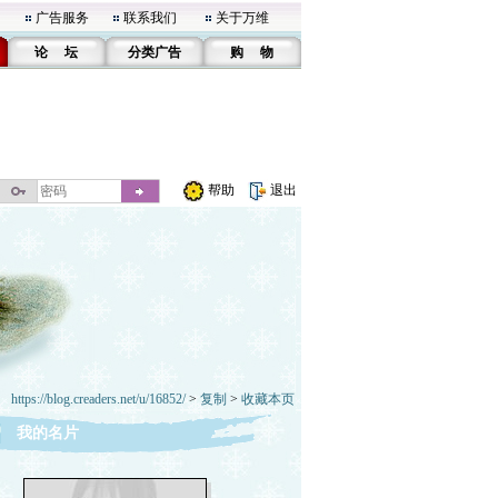
广告服务
联系我们
关于万维
论 坛
分类广告
购 物
帮助
退出
https://blog.creaders.net/u/16852/
>
复制
>
收藏本页
我的名片