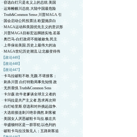
· 窃选白灯只是名义上的总统.美国
· 运筹帷幄川总统.大陆中国最危险
· Truth&Common Sense.川普MAGA.引
· 国会启动公民投票法.欧盟抛弃白
· MAGA运动和美国优先主义的意识形
· 川普MAGA目标宏远脚踏实地.若基
· 奥巴马-白灯政府不能被赦免.民主
· 上帝保佑美国.历史上最伟大的油
· MAGA世纪历史潮流.让北极变得伟
【政论449】
【政论448】
【政论447】
· 卡马拉破鞋不敢.无颜.不堪接客；
· 刺杀川普.白灯特勤局事先知情.政
· 无所畏惧.Truth&Common Sens
· 卡尔森.吹牛老爹谈全球主义者的
· 卡玛拉是共产主义者.恳求再次辩
· 白灯哈里斯.窃选和对外挑起战争.
· 大选前接连刺川绝非偶然.刺客被
· 美国女人厌恶破鞋卡马拉.极左共
· 华盛顿特区是一群罪犯.以色列的
· 破鞋卡马拉没脸见人；五路刺客追