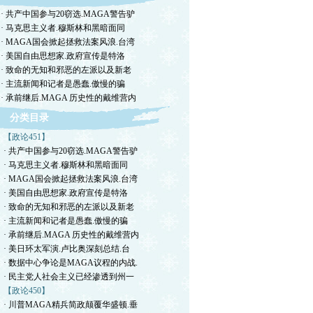
· 共产中国参与20窃选.MAGA警告驴
· 马克思主义者.穆斯林和黑暗面同
· MAGA国会掀起拯救法案风浪.台湾
· 美国自由思想家.政府宣传是特洛
· 致命的无知和邪恶的左派以及新老
· 主流新闻和记者是愚蠢.傲慢的骗
· 承前继后.MAGA 历史性的戴维营内
分类目录
【政论451】
· 共产中国参与20窃选.MAGA警告驴
· 马克思主义者.穆斯林和黑暗面同
· MAGA国会掀起拯救法案风浪.台湾
· 美国自由思想家.政府宣传是特洛
· 致命的无知和邪恶的左派以及新老
· 主流新闻和记者是愚蠢.傲慢的骗
· 承前继后.MAGA 历史性的戴维营内
· 美日环太军演.卢比奥深刻总结.台
· 数据中心争论是MAGA议程的内战.
· 民主党人社会主义已经渗透到州一
【政论450】
· 川普MAGA精兵简政颠覆华盛顿.垂