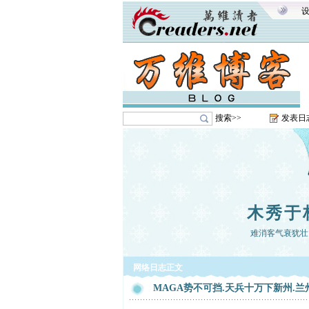
搜索>>
发表日
木秀于
难消客气衰犹壮
网络日志正文
MAGA势不可挡.天兵十万下新州.兰