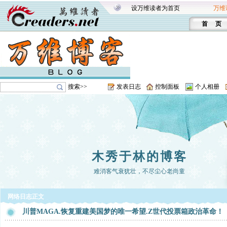
设万维读者为首页
万维
首 页
搜索>>
发表日志
控制面板
个人相册
木秀于林的博客
难消客气衰犹壮，不尽尘心老尚童
网络日志正文
川普MAGA.恢复重建美国梦的唯一希望.Z世代投票箱政治革命！