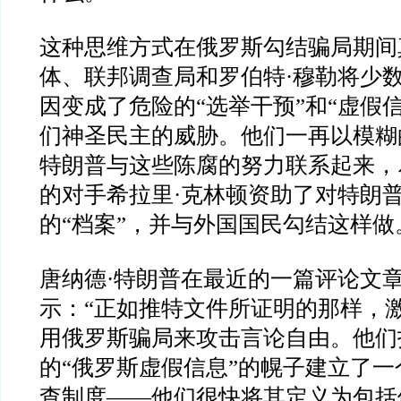
这种思维方式在俄罗斯勾结骗局期间
体、联邦调查局和罗伯特
·
穆勒将少
因变成了危险的
“
选举干预
”
和
“
虚假
们神圣民主的威胁。他们一再以模糊
特朗普与这些陈腐的努力联系起来，
的对手希拉里
·
克林顿资助了对特朗
的
“
档案
”
，并与外国国民勾结这样做
唐纳德
·
特朗普在最近的一篇评论文
示：
“
正如推特文件所证明的那样，
用俄罗斯骗局来攻击言论自由。他们
的
“
俄罗斯虚假信息
”
的幌子建立了一
查制度
——
他们很快将其定义为包括