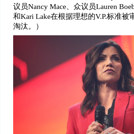
议员
Nancy Mace
、众议员
Lauren Boeb
和
Kari Lake
在根据理想的
V.P.
标准被
淘汰。）