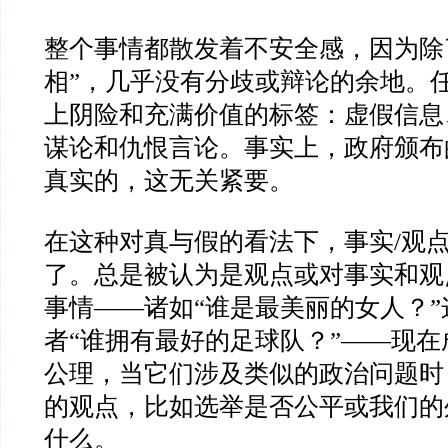
整个事情都散发着不安全感，因为除
相
”
，几乎没有分歧或辩论的余地。
上阴险和充满价值的标签：虚假信息
谋论和仇恨言论。事实上，政府颁布
真实的，这无关紧要。
在这种对真与假的看法下，事实
/
观
了。总是被认为是观点或对事实和观
事情
——
诸如
“
谁是最美丽的女人？
”
者
“
谁拥有最好的足球队？
”——
现在
公理，当它们涉及类似的政治问题时
的观点，比如选举是否公平或我们的
什么。