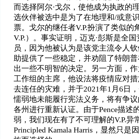
而选择阿尔
·
戈尔，使他成为执政的
选伙伴被选中是为了在地理和
/
或意
票。戈尔的继任者
V.P.
扮演了类似的
V.P.
）。事实证明，迈克
·
彭斯是全国
员，因为他被认为是该党主流令人钦
助提供了一些稳定，并劝阻了特朗普
出一些不明智的决定。另一方面，作
工作组的主席，他设法将疫情应对措
去连任的灾难，并于
2021
年
1
月
6
日，
懦弱地未能履行宪法义务，将有争议
各州进行重新认证。由于
Pence
描述
弱，我们现在有了不可理解的
V.P.
异
Principled Kamala Harris
，显然只是