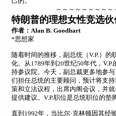
己的。
～～～～～～～～～
特朗普的理想女性竞选伙
作者：
Alan B. Goodhart
*
思想家
随着时间的推移，副总统（
V.P.
）的
化。从
1789
年到
20
世纪
50
年代，
V.P.
持参议院。今天，副总裁更多地参与
们担任总统的主要顾问，预计将支持
策和立法议程，出席内阁会议，并就
提供建议。
V.P.
职位是总统职位的垫
直到
1992
年，当比尔
·
克林顿因其经