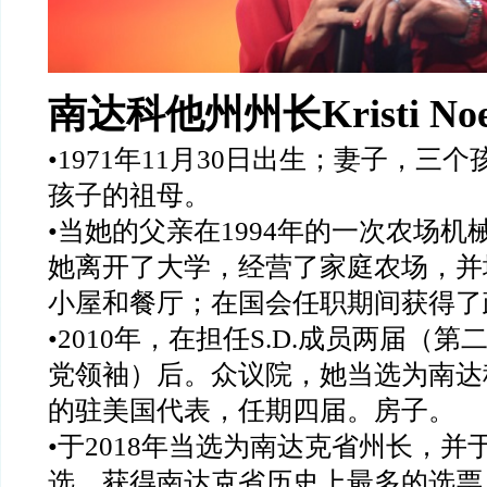
南达科他州州长
Kristi N
•1971
年
11
月
30
日出生；妻子，三个
孩子的祖母。
•
当她的父亲在
1994
年的一次农场机
她离开了大学，经营了家庭农场，并
小屋和餐厅；在国会任职期间获得了
•2010
年，在担任
S.D.
成员两届（第
党领袖）后。众议院，她当选为南达
的驻美国代表，任期四届。房子。
•
于
2018
年当选为南达克省州长，并
选，获得南达克省历史上最多的选票