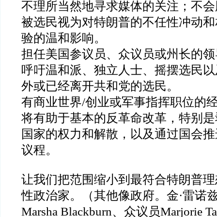
不理所当然地寻求媒体的关注；不会
被选民视为对特朗普的不任性冲动和
验的温和影响。
担任美国参议员、众议员或州长的领
呼吁温和派、独立人士、摇摆选民以
外或已经离开共和党的选民。
有商业世界
/
创业或军事指挥职位的
将有助于基本的反革命改革，特别是
国家的权力和解散，以及通过国会推
议程。
让我们把范围缩小到最符合特朗普理
性政治家。（其他像政府。金
·
雷诺
Marsha Blackburn
、众议员
Marjorie T