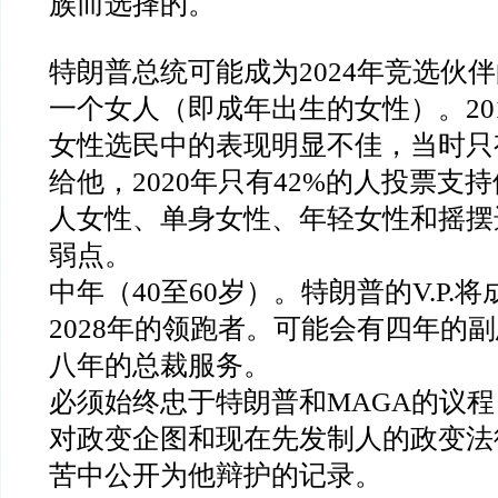
族而选择的。
特朗普总统可能成为
2024
年竞选伙伴
一个女人（即成年出生的女性）。
20
女性选民中的表现明显不佳，当时只
给他，
2020
年只有
42%
的人投票支持
人女性、单身女性、年轻女性和摇摆
弱点。
中年（
40
至
60
岁）。特朗普的
V.P.
将
2028
年的领跑者。可能会有四年的副
八年的总裁服务。
必须始终忠于特朗普和
MAGA
的议程
对政变企图和现在先发制人的政变法
苦中公开为他辩护的记录。