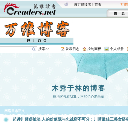
设万维读者为首页
万维
首 页
搜索>>
发表日志
控制面板
个人相册
木秀于林的博客
难消客气衰犹壮，不尽尘心老尚童
网络日志正文
起诉川普瞎扯淡.人的价值观与忠诚密不可分；川普最佳三美女搭