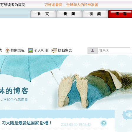
设万维读者为首页
万维读者网 -- 全球华人的精神家园
首 页
新 闻
视 频
博 客
志
控制面板
个人相册
给我留言
林的博客
，不尽尘心老尚童
.习大陆是最发达国家.卧槽！
2023-03-30 19:53:42