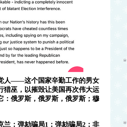
党人
——
这个国家辛勤工作的男女
行猎巫，以摧毁让美国再次伟大运
它：俄罗斯，俄罗斯，俄罗斯；穆
克兰；弹劾骗局
1
；弹劾骗局
2
；非