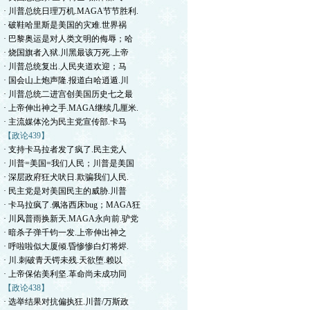
· 川普总统日理万机.MAGA节节胜利.
· 破鞋哈里斯是美国的灾难.世界祸
· 巴黎奥运是对人类文明的侮辱；哈
· 烧国旗者入狱.川黑最该万死.上帝
· 川普总统复出.人民夹道欢迎；马
· 国会山上炮声隆.报道白哈逍遁.川
· 川普总统二进宫创美国历史七之最
· 上帝伸出神之手.MAGA继续几厘米.
· 主流媒体沦为民主党宣传部.卡马
【政论439】
· 支持卡马拉者发了疯了.民主党人
· 川普=美国=我们人民；川普是美国
· 深层政府狂犬吠日.欺骗我们人民.
· 民主党是对美国民主的威胁.川普
· 卡马拉疯了.佩洛西床bug；MAGA狂
· 川风普雨换新天.MAGA永向前.驴党
· 暗杀子弹千钧一发.上帝伸出神之
· 呼啦啦似大厦倾.昏惨惨白灯将烬.
· 川.刺破青天锷未残.天欲堕.赖以
· 上帝保佑美利坚.革命尚未成功同
【政论438】
· 选举结果对抗偏执狂.川普/万斯政