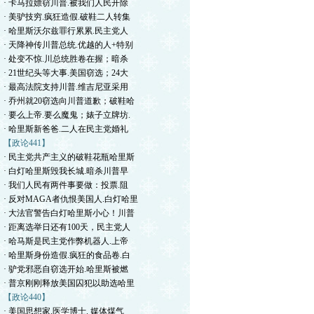
· 卡马拉嫖窃川普.被我们人民开除
· 美驴技穷.疯狂造假.破鞋二人转集
· 哈里斯沃尔兹罪行累累.民主党人
· 天降神传川普总统.优越的人+特别
· 处变不惊.川总统胜卷在握；暗杀
· 21世纪头等大事.美国窃选；24大
· 最高法院支持川普.维吉尼亚采用
· 乔州就20窃选向川普道歉；破鞋哈
· 要么上帝.要么魔鬼；婊子立牌坊.
· 哈里斯新爸爸.二人在民主党婚礼
【政论441】
· 民主党共产主义的破鞋花瓶哈里斯
· 白灯哈里斯毁我长城.暗杀川普早
· 我们人民有两件事要做：投票.阻
· 反对MAGA者仇恨美国人.白灯哈里
· 大法官警告白灯哈里斯小心！川普
· 距离选举日还有100天，民主党人
· 哈马斯是民主党作弊机器人.上帝
· 哈里斯身份造假.疯狂的食品卷.白
· 驴党邪恶自窃选开始.哈里斯被燃
· 普京刚刚释放美国囚犯以助选哈里
【政论440】
· 美国思想家.医学博士. 媒体煤气