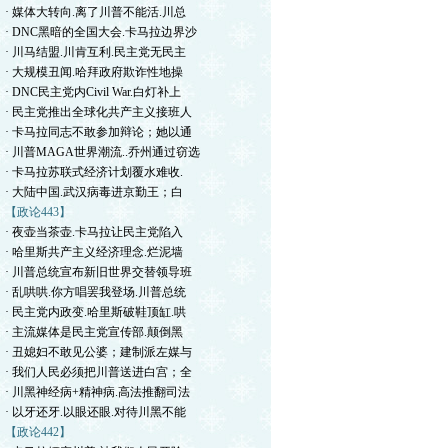
· 媒体大转向.离了川普不能活.川总
· DNC黑暗的全国大会.卡马拉边界沙
· 川马结盟.川肯互利.民主党无民主
· 大规模丑闻.哈拜政府欺诈性地操
· DNC民主党内Civil War.白灯补上
· 民主党推出全球化共产主义接班人
· 卡马拉同志不敢参加辩论；她以通
· 川普MAGA世界潮流..乔州通过窃选
· 卡马拉苏联式经济计划覆水难收.
· 大陆中国.武汉病毒进京勤王；白
【政论443】
· 夜壶当茶壶.卡马拉让民主党陷入
· 哈里斯共产主义经济理念.烂泥墙
· 川普总统宣布新旧世界交替领导班
· 乱哄哄.你方唱罢我登场.川普总统
· 民主党内政变.哈里斯破鞋顶缸.哄
· 主流媒体是民主党宣传部.颠倒黑
· 丑媳妇不敢见公婆；建制派左媒与
· 我们人民必须把川普送进白宫；全
· 川黑神经病+精神病.高法推翻司法
· 以牙还牙.以眼还眼.对待川黑不能
【政论442】