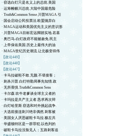
· 窃选白灯只是名义上的总统.美国
· 运筹帷幄川总统.大陆中国最危险
· Truth&Common Sense.川普MAGA.引
· 国会启动公民投票法.欧盟抛弃白
· MAGA运动和美国优先主义的意识形
· 川普MAGA目标宏远脚踏实地.若基
· 奥巴马-白灯政府不能被赦免.民主
· 上帝保佑美国.历史上最伟大的油
· MAGA世纪历史潮流.让北极变得伟
【政论449】
【政论448】
【政论447】
· 卡马拉破鞋不敢.无颜.不堪接客；
· 刺杀川普.白灯特勤局事先知情.政
· 无所畏惧.Truth&Common Sens
· 卡尔森.吹牛老爹谈全球主义者的
· 卡玛拉是共产主义者.恳求再次辩
· 白灯哈里斯.窃选和对外挑起战争.
· 大选前接连刺川绝非偶然.刺客被
· 美国女人厌恶破鞋卡马拉.极左共
· 华盛顿特区是一群罪犯.以色列的
· 破鞋卡马拉没脸见人；五路刺客追