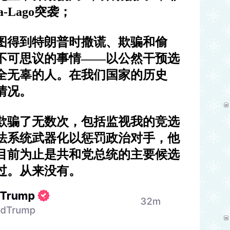
a-Lago
突袭；
图得到特朗普时撒谎、欺骗和偷
不可思议的事情
——
以公然干预选
全无辜的人。
在我们国家的历史
情况。
欺骗了无数次，包括监视我的竞选
法系统武器化以惩罚政治对手，他
目前为止是共和党总统的主要候选
过。从来没有。