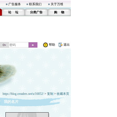
广告服务
联系我们
关于万维
论 坛
分类广告
购 物
帮助
退出
https://blog.creaders.net/u/16852/
>
复制
>
收藏本页
我的名片