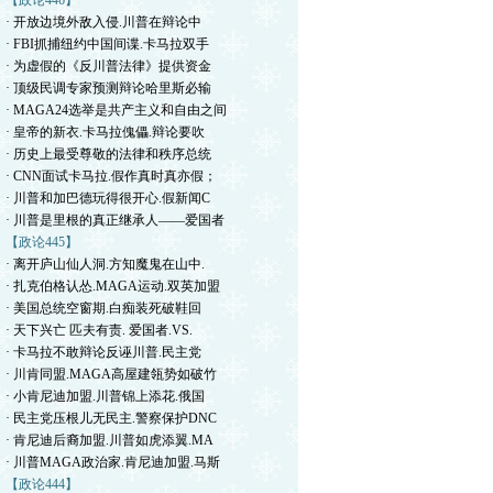
【政论446】
· 开放边境外敌入侵.川普在辩论中
· FBI抓捕纽约中国间谍.卡马拉双手
· 为虚假的《反川普法律》提供资金
· 顶级民调专家预测辩论哈里斯必输
· MAGA24选举是共产主义和自由之间
· 皇帝的新衣.卡马拉傀儡.辩论要吹
· 历史上最受尊敬的法律和秩序总统
· CNN面试卡马拉.假作真时真亦假；
· 川普和加巴德玩得很开心.假新闻C
· 川普是里根的真正继承人——爱国者
【政论445】
· 离开庐山仙人洞.方知魔鬼在山中.
· 扎克伯格认怂.MAGA运动.双英加盟
· 美国总统空窗期.白痴装死破鞋回
· 天下兴亡 匹夫有责. 爱国者.VS.
· 卡马拉不敢辩论反诬川普.民主党
· 川肯同盟.MAGA高屋建瓴势如破竹
· 小肯尼迪加盟.川普锦上添花.俄国
· 民主党压根儿无民主.警察保护DNC
· 肯尼迪后裔加盟.川普如虎添翼.MA
· 川普MAGA政治家.肯尼迪加盟.马斯
【政论444】