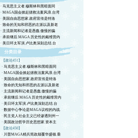
· 马克思主义者.穆斯林和黑暗面同
· MAGA国会掀起拯救法案风浪.台湾
· 美国自由思想家.政府宣传是特洛
· 致命的无知和邪恶的左派以及新老
· 主流新闻和记者是愚蠢.傲慢的骗
· 承前继后.MAGA 历史性的戴维营内
· 美日环太军演.卢比奥深刻总结.台
分类目录
【政论451】
· 马克思主义者.穆斯林和黑暗面同
· MAGA国会掀起拯救法案风浪.台湾
· 美国自由思想家.政府宣传是特洛
· 致命的无知和邪恶的左派以及新老
· 主流新闻和记者是愚蠢.傲慢的骗
· 承前继后.MAGA 历史性的戴维营内
· 美日环太军演.卢比奥深刻总结.台
· 数据中心争论是MAGA议程的内战.
· 民主党人社会主义已经渗透到州一
· 美国政治哲学历史思想家.资本主
【政论450】
· 川普MAGA精兵简政颠覆华盛顿.垂