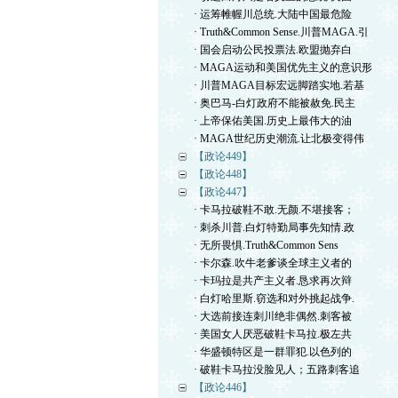
· 运筹帷幄川总统.大陆中国最危险
· Truth&Common Sense.川普MAGA.引
· 国会启动公民投票法.欧盟抛弃白
· MAGA运动和美国优先主义的意识形
· 川普MAGA目标宏远脚踏实地.若基
· 奥巴马-白灯政府不能被赦免.民主
· 上帝保佑美国.历史上最伟大的油
· MAGA世纪历史潮流.让北极变得伟
【政论449】
【政论448】
【政论447】
· 卡马拉破鞋不敢.无颜.不堪接客；
· 刺杀川普.白灯特勤局事先知情.政
· 无所畏惧.Truth&Common Sens
· 卡尔森.吹牛老爹谈全球主义者的
· 卡玛拉是共产主义者.恳求再次辩
· 白灯哈里斯.窃选和对外挑起战争.
· 大选前接连刺川绝非偶然.刺客被
· 美国女人厌恶破鞋卡马拉.极左共
· 华盛顿特区是一群罪犯.以色列的
· 破鞋卡马拉没脸见人；五路刺客追
【政论446】