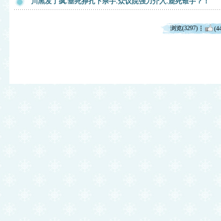
川黑发了疯.垂死挣扎下杀手.众议院强力介入.鹿死谁手？！
浏览(3297)
(4