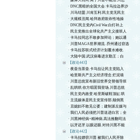
· 媒体大转向.离了川普不能活.川总
· DNC黑暗的全国大会.卡马拉边界沙
· 川马结盟.川肯互利.民主党无民主
· 大规模丑闻.哈拜政府欺诈性地操
· DNC民主党内Civil War.白灯补上
· 民主党推出全球化共产主义接班人
· 卡马拉同志不敢参加辩论；她以通
· 川普MAGA世界潮流..乔州通过窃选
· 卡马拉苏联式经济计划覆水难收.
· 大陆中国.武汉病毒进京勤王；白
【政论443】
· 夜壶当茶壶.卡马拉让民主党陷入
· 哈里斯共产主义经济理念.烂泥墙
· 川普总统宣布新旧世界交替领导班
· 乱哄哄.你方唱罢我登场.川普总统
· 民主党内政变.哈里斯破鞋顶缸.哄
· 主流媒体是民主党宣传部.颠倒黑
· 丑媳妇不敢见公婆；建制派左媒与
· 我们人民必须把川普送进白宫；全
· 川黑神经病+精神病.高法推翻司法
· 以牙还牙.以眼还眼.对待川黑不能
【政论442】
· 卡马拉嫖窃川普.被我们人民开除