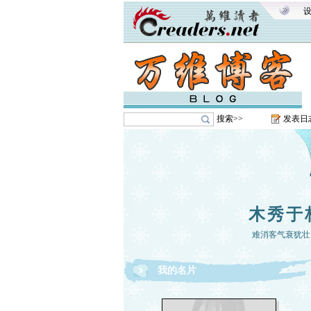
搜索>>
发表日
木秀于
难消客气衰犹壮
我的名片