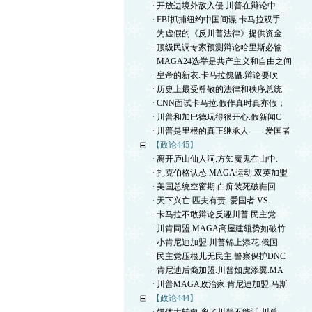
· 开放边境外敌入侵.川普在辩论中
· FBI抓捕纽约中国间谍.卡马拉双手
· 为虚假的《反川普法律》提供资金
· 顶级民调专家预测辩论哈里斯必输
· MAGA24选举是共产主义和自由之间
· 皇帝的新衣.卡马拉傀儡.辩论要吹
· 历史上最受尊敬的法律和秩序总统
· CNN面试卡马拉.假作真时真亦假；
· 川普和加巴德玩得很开心.假新闻C
· 川普是里根的真正继承人——爱国者
【政论445】
· 离开庐山仙人洞.方知魔鬼在山中.
· 扎克伯格认怂.MAGA运动.双英加盟
· 美国总统空窗期.白痴装死破鞋回
· 天下兴亡 匹夫有责. 爱国者.VS.
· 卡马拉不敢辩论反诬川普.民主党
· 川肯同盟.MAGA高屋建瓴势如破竹
· 小肯尼迪加盟.川普锦上添花.俄国
· 民主党压根儿无民主.警察保护DNC
· 肯尼迪后裔加盟.川普如虎添翼.MA
· 川普MAGA政治家.肯尼迪加盟.马斯
【政论444】