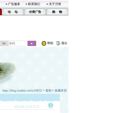
广告服务
联系我们
关于万维
论 坛
分类广告
购 物
帮助
退出
https://blog.creaders.net/u/16852/
>
复制
>
收藏本页
2023-06-12 19:15:55