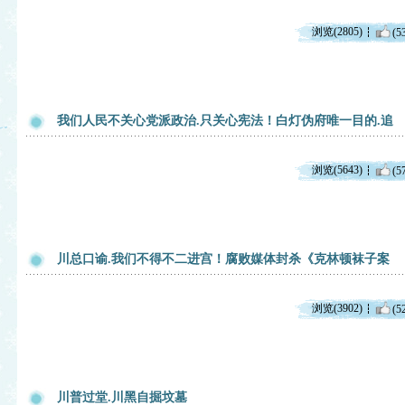
浏览(2805)
(5
我们人民不关心党派政治.只关心宪法！白灯伪府唯一目的.追
浏览(5643)
(5
川总口谕.我们不得不二进宫！腐败媒体封杀《克林顿袜子案
浏览(3902)
(5
川普过堂.川黑自掘坟墓