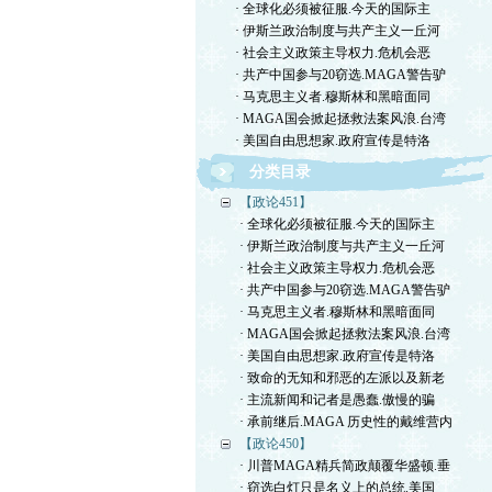
· 全球化必须被征服.今天的国际主
· 伊斯兰政治制度与共产主义一丘河
· 社会主义政策主导权力.危机会恶
· 共产中国参与20窃选.MAGA警告驴
· 马克思主义者.穆斯林和黑暗面同
· MAGA国会掀起拯救法案风浪.台湾
· 美国自由思想家.政府宣传是特洛
分类目录
【政论451】
· 全球化必须被征服.今天的国际主
· 伊斯兰政治制度与共产主义一丘河
· 社会主义政策主导权力.危机会恶
· 共产中国参与20窃选.MAGA警告驴
· 马克思主义者.穆斯林和黑暗面同
· MAGA国会掀起拯救法案风浪.台湾
· 美国自由思想家.政府宣传是特洛
· 致命的无知和邪恶的左派以及新老
· 主流新闻和记者是愚蠢.傲慢的骗
· 承前继后.MAGA 历史性的戴维营内
【政论450】
· 川普MAGA精兵简政颠覆华盛顿.垂
· 窃选白灯只是名义上的总统.美国