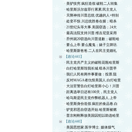
· 美驴技穷.疯狂造假.破鞋二人转集
· 哈里斯沃尔兹罪行累累.民主党人
· 天降神传川普总统.优越的人+特别
· 处变不惊.川总统胜卷在握；暗杀
· 21世纪头等大事.美国窃选；24大
· 最高法院支持川普.维吉尼亚采用
· 乔州就20窃选向川普道歉；破鞋哈
· 要么上帝.要么魔鬼；婊子立牌坊.
· 哈里斯新爸爸.二人在民主党婚礼
【政论441】
· 民主党共产主义的破鞋花瓶哈里斯
· 白灯哈里斯毁我长城.暗杀川普早
· 我们人民有两件事要做：投票.阻
· 反对MAGA者仇恨美国人.白灯哈里
· 大法官警告白灯哈里斯小心！川普
· 距离选举日还有100天，民主党人
· 哈马斯是民主党作弊机器人.上帝
· 哈里斯身份造假.疯狂的食品卷.白
· 驴党邪恶自窃选开始.哈里斯被燃
· 普京刚刚释放美国囚犯以助选哈里
【政论440】
· 美国思想家.医学博士. 媒体煤气