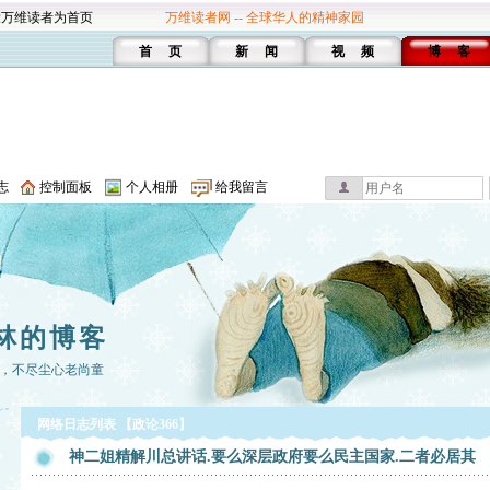
设万维读者为首页
万维读者网 -- 全球华人的精神家园
首 页
新 闻
视 频
博 客
志
控制面板
个人相册
给我留言
林的博客
，不尽尘心老尚童
网络日志列表 【政论366】
神二姐精解川总讲话.要么深层政府要么民主国家.二者必居其