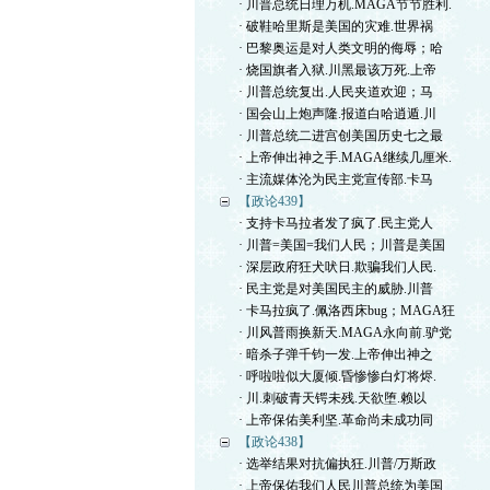
· 川普总统日理万机.MAGA节节胜利.
· 破鞋哈里斯是美国的灾难.世界祸
· 巴黎奥运是对人类文明的侮辱；哈
· 烧国旗者入狱.川黑最该万死.上帝
· 川普总统复出.人民夹道欢迎；马
· 国会山上炮声隆.报道白哈逍遁.川
· 川普总统二进宫创美国历史七之最
· 上帝伸出神之手.MAGA继续几厘米.
· 主流媒体沦为民主党宣传部.卡马
【政论439】
· 支持卡马拉者发了疯了.民主党人
· 川普=美国=我们人民；川普是美国
· 深层政府狂犬吠日.欺骗我们人民.
· 民主党是对美国民主的威胁.川普
· 卡马拉疯了.佩洛西床bug；MAGA狂
· 川风普雨换新天.MAGA永向前.驴党
· 暗杀子弹千钧一发.上帝伸出神之
· 呼啦啦似大厦倾.昏惨惨白灯将烬.
· 川.刺破青天锷未残.天欲堕.赖以
· 上帝保佑美利坚.革命尚未成功同
【政论438】
· 选举结果对抗偏执狂.川普/万斯政
· 上帝保佑我们人民川普总统为美国