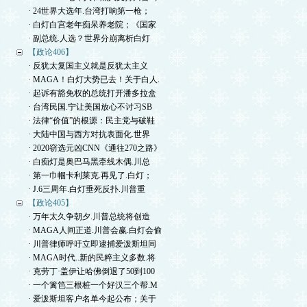
· 24世界大选年.台湾打响第一枪；
· 白灯白宫老年痴呆养老院；《国家
· 副总统.人选？世界分崩离析白灯
【政论406】
· 反犹太复国主义就是反犹太主义
· MAGA！白灯大势已去！关于白人.
· 起诉有豁免权的总统打开潘多拉盒
· 台湾民国.宁让美国放心不讨习SB
· 法律“价值”的根源：民主党与破鞋
· 大陆中国与西方对抗表面化.世界
· 2020窃选元凶CNN《通往270之路》
· 白痴灯是奥巴马黑牵线木偶.川总
· 第一巾帼卡利莱克.再见了.白灯；
· J.6三周年.白灯垂死反扑.川普重
【政论405】
· 万年太久争朝夕.川普总统将创造
· MAGA人间正道.川普会赢.白灯会偷
· 川普律师呼吁立即逮捕爱泼斯坦同
· MAGA时代..新的民粹主义多数.将
· 克劳丁·盖伊让哈佛倒退了50到100
· 一个篱笆三根桩一个好汉三个帮.M
· 爱泼斯坦客户名单今起公布；关于