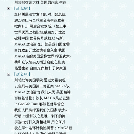
· 川普摇摆州大胜.美国思想家.窃选
【政论394】
· 纽约川黑法官发了疯.对川普总统
· 2020奥巴马全球主义者窃选政变.
· 揪内奸.川黑后台索罗斯.《禁止中
· 世界厌恶巴勒斯坦.贼白灯开放边
· 破鞋中国.世界头号威胁.哈马斯.
· MAGA政治运动.川普是我们国家需
· 白灯政府开放边境引狼入室.我国
· MAGA唤醒美国震惊世界.捍卫犹太-
· 共和众议院尖刀插进窃贼心脏.奥
· 热爱生命.自由万岁.枪杆子保家卫
【政论393】
· 川总批评美国学院.通过力量实现
· 以色列与美国第二修正案.MAGA议
· MAGA政治运动.我们人民.美国精神
· 耶稣基督指引议长.MAGA风起云涌.
· In God We Trust.耶稣基督掌管众
· 我们人民将捍卫我们的国家.犹太-
· 行动.力量和决心是唯一剩下的路
· 窃选白灯打入真相社媒.用心何其
· 极左犀牛连环计构陷川普；MAGA新