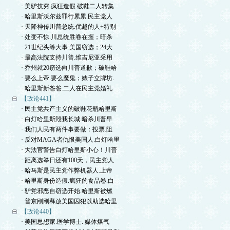
· 美驴技穷.疯狂造假.破鞋二人转集
· 哈里斯沃尔兹罪行累累.民主党人
· 天降神传川普总统.优越的人+特别
· 处变不惊.川总统胜卷在握；暗杀
· 21世纪头等大事.美国窃选；24大
· 最高法院支持川普.维吉尼亚采用
· 乔州就20窃选向川普道歉；破鞋哈
· 要么上帝.要么魔鬼；婊子立牌坊.
· 哈里斯新爸爸.二人在民主党婚礼
【政论441】
· 民主党共产主义的破鞋花瓶哈里斯
· 白灯哈里斯毁我长城.暗杀川普早
· 我们人民有两件事要做：投票.阻
· 反对MAGA者仇恨美国人.白灯哈里
· 大法官警告白灯哈里斯小心！川普
· 距离选举日还有100天，民主党人
· 哈马斯是民主党作弊机器人.上帝
· 哈里斯身份造假.疯狂的食品卷.白
· 驴党邪恶自窃选开始.哈里斯被燃
· 普京刚刚释放美国囚犯以助选哈里
【政论440】
· 美国思想家.医学博士. 媒体煤气