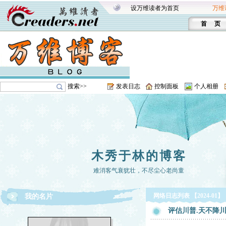
设万维读者为首页
万维
首 页
搜索>>
发表日志
控制面板
个人相册
木秀于林的博客
难消客气衰犹壮，不尽尘心老尚童
网络日志列表 【2024-01】
我的名片
评估川普.天不降