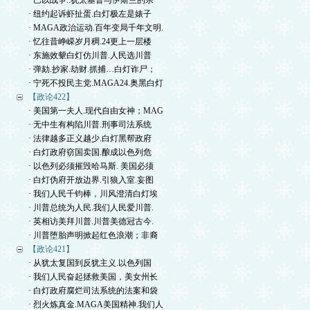
· 巴以战争..犹太基督与伊斯兰的宗
· 纽约起诉虾扯蛋.白灯极左是婊子
· MAGA政治运动.百年变局千年文明.
· 忆往昔峥嵘岁月稠.24更上一层楼
· 东施效颦白灯仿川普.人民选川普
· 弹劾.抄家.劫财.抓捕…白灯诈尸；
· 宁死不投民主党.MAGA24.奥黑白灯
【政论422】
· 美国第一夫人.现代自由女神；MAG
· 无中生有构陷川普.刑事司法系统
· 法律越多正义越少.白灯黑帮政府
· 白灯政府窃国卖国.酿成以色列危
· 以色列必须摧毁哈马斯. 美国必须
· 白灯伪府开放边界.引狼入室.妄图
· 我们人民千钧棒，川风澄清白灯埃
· 川普总统为人民.我们人民爱川普.
· 英相访美拜川普.川普美德冠古今.
· 川普堕胎声明掀起红色浪潮；非裔
【政论421】
· 从犹太复国到反犹主义.以色列国
· 我们人民奋起拯救美国，美女州长
· 白灯政府腐烂司法系统的法案和袋
· 烈火炼真金.MAGA美国精神.我们人