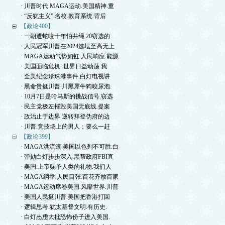
· 川普时代.MAGA运动.美国精神.重
· “反犹主义”.名校.教育系统.背后
【政论400】
· 一朝遭蛇咬十年怕井绳.20窃选的
· 人民冠军川普在2024选坛至高无上
· MAGA运动气势如虹.人民响应.能源
· 美国面临危机..世界日益动荡.我
· 全美纪念珍珠港事件.白灯电视讲
· 黑命贵挺川普.川黑犀牛狗咬尿泡.
· 10月7日是哈马斯的挑战信号.窃选
· 民主党极左摧毁美国无底线.提案
· 政治止于边界 逆转拜登伪府的边
· 川普.竞技场上的男人；要么一赶
【政论399】
· MAGA洪流滚.美国以色列不可胜.白
· 弹劾白灯步步深入.黑帮政府FBI直
· 美国.上帝赐予人类的礼物.我们人
· MAGA纲举.人民目张.百花齐放百家
· MAGA运动席卷美国.风靡世界.川普
· 美国人民挺川普.美国把香港打回
· 逻辑思考.犹太基督文明.有历史.
· 白灯怂恿大批恐怖份子进入美国.