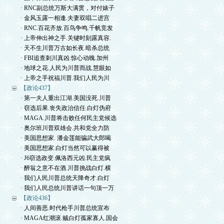
· RNC副总统万斯大满贯，对付婊子
· 金风玉露一相逢.夫妻双唱二进宫
· RNC.百花齐放.百鸟争鸣.千帆竞发
· 上帝伸出神之手.关键时刻露真容.
· 天不生川普万古如长夜.暗杀总统
· FBI追查刺川真凶.惊心动魄.加州
· 地球之花.人民为川普而战.慧眼如
· 上帝之手祝福川普.我们人民为川
【政论437】
· 第一夫人重出江湖.美国没死.川普
· 窃选后果.丧失政治信任.白灯伪府
· MAGA.川普将击败任何民主党候选
· 奥尔班川普双雄会.共和党全力防
· 美国思想家. 潘金莲能骗武大郎喝
· 美国思想家.白灯当然可以赢得被
· J6窃选政变.佩洛西元凶.民主党疯
· 醉翁之意不在酒.川普挑战白灯.横
· 我们人民川普总统天降奇才.白灯
· 我们人民总统川普讲话一句顶一万
【政论436】
· 人间善恶.时代枪手川普总统宣布
· MAGA红潮滚.贼白灯孤家寡人.国会