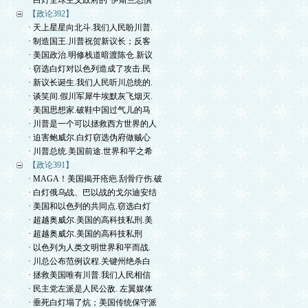
· 白灯全球主义政府的“伊斯兰恐惧
【政论392】
· 天上星星向北斗.我们人民盼川普.
· 制造国王.川普祝贺新议长；反客
· 美国政治.明修栈道暗渡陈仓.新议
· 窃选白灯对以色列造成了攻击.民
· 新议长诞生.我们人民听川总统的.
· 谈笑间.假川军犀牛埃默灰飞烟灭.
· 美国思想家.破鞋中国过气儿的马
· 川普是一个可以拯救西方世界的人
· 迫害鲍威尔.白灯窃选伪府做贼心
· 川普总统.美国前途.世界和平之希
【政论391】
· MAGA！美国揭开疮疤.刮骨疗伤.破
· 白灯俄乌战、巴以战的戈尔迪安结
· 美国和以色列的共同点.窃选白灯
· 超越奥威尔.美国的高科技私刑.美
· 超越奥威尔.美国的高科技私刑
· 以色列为人类文明世界和平而战.
· 川总公布范例议程.关键州绝杀白
· 拯救美国唯有川普.我们人民相信
· 民主党左派是人民公敌. 左翼媒体
· 垂死白灯塌了炕；美国传统保守派