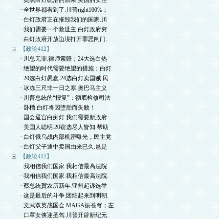
· 奥黑白灯统治的后果.美国的女性
· 全世界都看到了.川普right100%；
· 白灯政府正在摧毁我们的国家.川
· 我们需要一个救世主.白灯政府穷
· 白灯政府开放边境打开罪恶闸门.
【政论412】
· 川总无罪.律师索赔；24大选白热
· 绝望的时代需要绝望的措施；白灯
· 20选白灯愚蠢.24选白灯卖国贼.民
· 冰冻三尺非一日之寒.奥巴马主义
· 川普总统的“报复”：彻底检修司法
· 卧槽.白灯将因堕胎而失败！
· 国会逼宫白痴灯.我们需要新政府
· 美国人聪明.20窃选尽人皆知.帮助
· 白灯俄乌战内部机密曝光，民主党
· 白灯父子通中卖国由来已久.岂是
【政论411】
· 我相信我们国家.我相信最高法院
· 我相信我们国家.我相信最高法院.
· 蔡总统賀农历新年.亚州起诉选举
· 这是最后的斗争.团结起来到明朝.
· 文武双英战国会.MAGA振苍穹；左
· 口罩女侠迎圣驾.川普开辟新纪元.