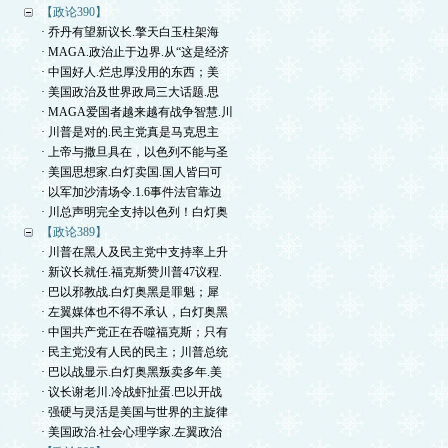
【政论390】
· 乔丹有望新议长.擎天白玉柱架海
· MAGA.政治止于边界.从“这是经济
· 中国好人.烂忠厚没用的东西；美
· 美国政治及世界政局三大话题.思
· MAGA爱国者越来越有战争智慧.川
· 川普是对的.民主党真是马克思主
· 上帝与撒旦具在，以色列不能与圣
· 美国思想家.白灯卖国.国人皆曰可
· 以军加沙清场令.1.6事件法官靠边
· 川总声明完全支持以色列！白灯奥
【政论389】
· 川普在黑人及民主党中支持率上升
· 新议长就任.福克斯赞川普47议程.
· 巴以邪教战.白灯奥黑是罪魁；犀
· 左翼媒体也不得不承认，白灯奥黑
· 中国共产党正在吞噬福克斯；只有
· 民主党没有人民的民主；川普总统
· 巴以战显示.白灯奥黑叛卖多年.美
· 议长谢老川.冷战虾扯蛋.巴以开战
· 强硬与灵活是美国与世界的主旋律
· 美国政治.社会心理学家.左翼政治