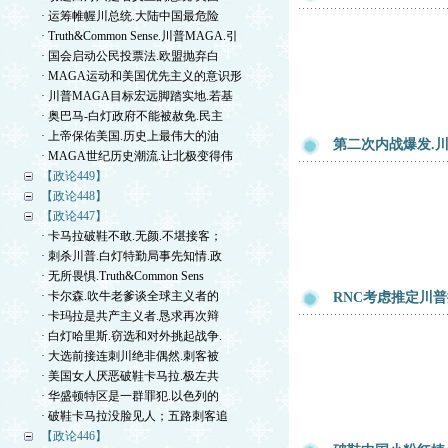
· 运筹帷幄川总统.大陆中国最危险
· Truth&Common Sense.川普MAGA.引
· 国会启动公民投票法.欧盟抛弃白
· MAGA运动和美国优先主义的意识形
· 川普MAGA目标宏远脚踏实地.若基
· 奥巴马-白灯政府不能被赦免.民主
· 上帝保佑美国.历史上最伟大的油
第二次内战爆发.
· MAGA世纪历史潮流.让北极变得伟
【政论449】
【政论448】
【政论447】
· 卡马拉破鞋不敢.无颜.不堪接客；
· 刺杀川普.白灯特勤局事先知情.政
· 无所畏惧.Truth&Common Sens
· 卡尔森.吹牛老爹谈全球主义者的
RNC考虑推定川
· 卡玛拉是共产主义者.恳求再次辩
· 白灯哈里斯.窃选和对外挑起战争.
· 大选前接连刺川绝非偶然.刺客被
· 美国女人厌恶破鞋卡马拉.极左共
· 华盛顿特区是一群罪犯.以色列的
· 破鞋卡马拉没脸见人；五路刺客追
【政论446】