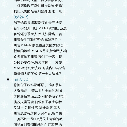
· 国会调查司法部，特别检察官史密
· 白灯窃选政府腐烂司法系统.假借J
· 我们人民团结在川普身边.唯一能
【政论402】
· 20窃选后果.基层驴党向最高法院
· 新年伊始开门红.MAGA势如虹.反思
· 解铃还须系铃人.州高法除名川普.
· 川普先生“问题”竞选.焉能不胜？
· 川普MAGA.恢复重建美国梦的唯一
· 新年的希望.MAGA迅速启动经济.确
· 欢天喜地迎川普.2024二进宫；现
· 公民必要条件.热爱美国；一枚硬
· MAGA运动新议程.对境内中共斩草
· 华盛顿入籍仪式.第一夫人给成为
【政论401】
· 恐怖份子哈马斯吓尿了.准备承认
· 大选民调.川普从胜利走向胜利.媒
· 美国最后立场.2024可能是我们的1
· 挑战人类逻辑.仇恨种子在大学校
· 反犹主义.同性恋.涉嫌剽窃.黑人
· 川普总统祝美国人民圣诞.新年快
· 三抢不如一偷.1.6是民主党窃选政
· 团结在川普周围战胜白灯黑帮.哈