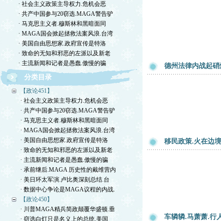
· 社会主义政策主导权力.危机会恶
· 共产中国参与20窃选.MAGA警告驴
· 马克思主义者.穆斯林和黑暗面同
· MAGA国会掀起拯救法案风浪.台湾
· 美国自由思想家.政府宣传是特洛
· 致命的无知和邪恶的左派以及新老
· 主流新闻和记者是愚蠢.傲慢的骗
德州法律内战起硝
分类目录
【政论451】
· 社会主义政策主导权力.危机会恶
· 共产中国参与20窃选.MAGA警告驴
· 马克思主义者.穆斯林和黑暗面同
· MAGA国会掀起拯救法案风浪.台湾
· 美国自由思想家.政府宣传是特洛
移民政策.火在边境
· 致命的无知和邪恶的左派以及新老
· 主流新闻和记者是愚蠢.傲慢的骗
· 承前继后.MAGA 历史性的戴维营内
· 美日环太军演.卢比奥深刻总结.台
· 数据中心争论是MAGA议程的内战.
【政论450】
· 川普MAGA精兵简政颠覆华盛顿.垂
车辚辚.马萧萧.行
· 窃选白灯只是名义上的总统.美国