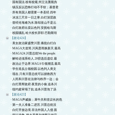
· 国有国法.校有校规.州立法蔑视伪
· 镇压反以恐怖行动不手软；基督君
· 所有美国人都需要一本圣经.四年
· 冰冻三尺非一日之寒.白灯深层政
· 曾经沧海难为水.除却巫山不是云.
· 白灯政府出卖以色列.安抚哈马斯
· 校园骚乱.哈大校长辞职.巴勒斯坦
【政论424】
· 美女政治家盛赞川普.痛批白灯白
· MAGA大道简.川风普雨换新天.最高
· MAGA24.川普总统We the people.
· 解铃还须系铃人.20窃选后遗症.最
· 政治止于边界.MAGA引领潮流.最高
· 学生造反占领校园.以色列人类文
· 现在.只有川普总统可以拯救西方
· 人民和川普在法律与秩序一边；会
· 白灯黑帮政府.夜里的小偷.追杀川
· 纽约庭审塌了炕.追杀川普泡了汤
【政论423】
· MAGA声威振；犀牛共和党议长的危
· 第一夫人准备二进宫.川普总统没
· 白灯开放边境.非法外国人入侵.面