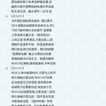
· 爱伯斯坦客户名单克林顿在册.还
· 破鞋大陆中国赞助的哈佛大学反犹
· 民主党议员：极左犀牛一丘河.选
【政论404】
· 与中国交易的真实成本. 我们最可
· 2024.我国自由国家历史的支点.MA
· 刀对刀枪对枪针尖对麦芒.选票除
· 上帝使者天籁之音.《联邦宪法》
· 人间正道.世界潮流.川普总统二进
· 我国不是选举干扰，而是选举抢劫
· 我们的边境已经崩溃，我们的国家
· “选票除名案”.极左川黑拉出的屎
· 美国的政治行动主义、制度失败和
· MAGA红潮卷.媒体跟着转.30年后好
【政论403】
· MAGA.终结精英时代.川普与人民开
· 伟大领袖川普总统.MAGA47议程.
· 合法的国王已经登陆.美利坚的奇
· 圣诞夜川总重要信息.收拾这个烂
· MAGA运动潮流涌.川普总统二进宫.
· 伟大领袖川普总统：我不是在竞选
· 20窃选和法院. 《纽约时报》拜登