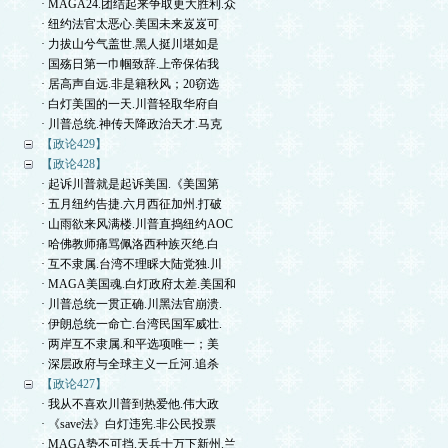
· MAGA24.团结起来争取更大胜利.众
· 纽约法官太恶心.美国未来岌岌可
· 力拔山兮气盖世.黑人挺川堪如是
· 国殇日第一巾帼致辞.上帝保佑我
· 居高声自远.非是籍秋风；20窃选
· 白灯美国的一天.川普轻取华府自
· 川普总统.神传天降政治天才.马克
【政论429】
【政论428】
· 起诉川普就是起诉美国.《美国第
· 五月纽约告捷.六月西征加州.打破
· 山雨欲来风满楼.川普直捣纽约AOC
· 哈佛教师痛骂佩洛西种族灭绝.白
· 互不隶属.台湾不理睬大陆党独.川
· MAGA美国魂.白灯政府太差.美国和
· 川普总统一贯正确.川黑法官崩溃.
· 伊朗总统一命亡.台湾民国军威壮.
· 两岸互不隶属.和平选项唯一；美
· 深层政府与全球主义一丘河.追杀
【政论427】
· 我从不喜欢川普到热爱他.伟大政
· 《save法》白灯违宪.非公民投票
· MAGA势不可挡.天兵十万下新州.兰