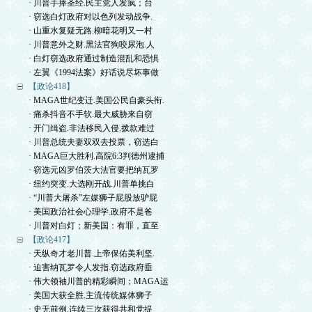
· 川普手捧圣经.民主党人发疯；台
· 窃选白灯政府对以色列发动战争.
· 山重水复疑无路.柳暗花明又一村
· 川普意外之财.黑法官狗咬尿泡.人
· 白灯窃选政府通过制造混乱和恐惧
· 左翼《1994法案》好话说尽坏事做
【政论418】
· MAGA世纪变迁.美国公民自豪头衔.
· 痛杀抖音不手软.最大威胁来自窃
· 开门缉盗.非法移民入侵.拨款难过
· 川普总统夫妻双双去投票，窃选白
· MAGA巨大胜利.高院6:3判德州逮捕
· 窃选元凶罗伯茨大法官要把纳瓦罗
· 纽约突变.大选刚开战.川普单挑白
· “川普大屠杀”左媒狮子屁股放驴屁
· 美国政治社会心理学.政府不是爸
· 川普对白灯；新美国：有罪，直至
【政论417】
· 天纵奇才老川普.上帝保佑美利坚.
· 迫害纳瓦罗令人发指.窃选政府垂
· 伟大领袖川普的精彩瞬间；MAGA运
· 美国大获全胜.主流传统媒体狮子
· 史无前例.连续三次获得共和党提