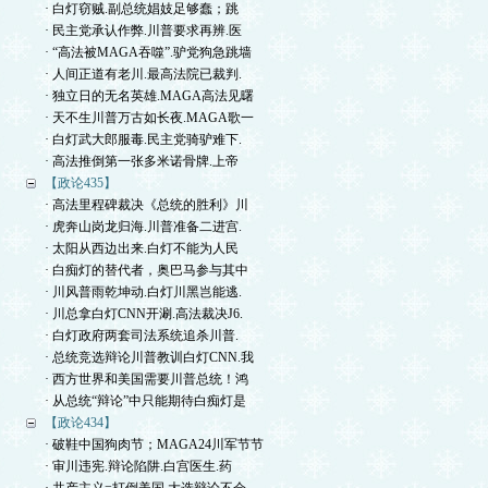
· 白灯窃贼.副总统娼妓足够蠢；跳
· 民主党承认作弊.川普要求再辨.医
· “高法被MAGA吞噬”.驴党狗急跳墙
· 人间正道有老川.最高法院已裁判.
· 独立日的无名英雄.MAGA高法见曙
· 天不生川普万古如长夜.MAGA歌一
· 白灯武大郎服毒.民主党骑驴难下.
· 高法推倒第一张多米诺骨牌.上帝
【政论435】
· 高法里程碑裁决《总统的胜利》川
· 虎奔山岗龙归海.川普准备二进宫.
· 太阳从西边出来.白灯不能为人民
· 白痴灯的替代者，奥巴马参与其中
· 川风普雨乾坤动.白灯川黑岂能逃.
· 川总拿白灯CNN开涮.高法裁决J6.
· 白灯政府两套司法系统追杀川普.
· 总统竞选辩论川普教训白灯CNN.我
· 西方世界和美国需要川普总统！鸿
· 从总统“辩论”中只能期待白痴灯是
【政论434】
· 破鞋中国狗肉节；MAGA24川军节节
· 审川违宪.辩论陷阱.白宫医生.药