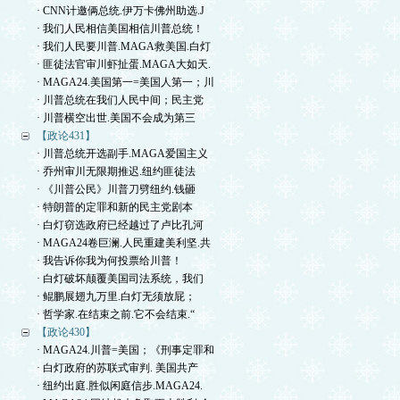
· CNN计邀俩总统.伊万卡佛州助选.J
· 我们人民相信美国相信川普总统！
· 我们人民要川普.MAGA救美国.白灯
· 匪徒法官审川虾扯蛋.MAGA大如天.
· MAGA24.美国第一=美国人第一；川
· 川普总统在我们人民中间；民主党
· 川普横空出世.美国不会成为第三
【政论431】
· 川普总统开选副手.MAGA爱国主义
· 乔州审川无限期推迟.纽约匪徒法
· 《川普公民》川普刀劈纽约.钱砸
· 特朗普的定罪和新的民主党剧本
· 白灯窃选政府已经越过了卢比孔河
· MAGA24卷巨澜.人民重建美利坚.共
· 我告诉你我为何投票给川普！
· 白灯破坏颠覆美国司法系统，我们
· 鲲鹏展翅九万里.白灯无须放屁；
· 哲学家.在结束之前.它不会结束.“
【政论430】
· MAGA24.川普=美国；《刑事定罪和
· 白灯政府的苏联式审判. 美国共产
· 纽约出庭.胜似闲庭信步.MAGA24.