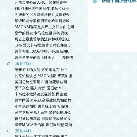
破鞋中国小粉红婊
· 开放边境外敌入侵.川普在辩论中
· FBI抓捕纽约中国间谍.卡马拉双手
· 为虚假的《反川普法律》提供资金
· 顶级民调专家预测辩论哈里斯必输
· MAGA24选举是共产主义和自由之间
· 皇帝的新衣.卡马拉傀儡.辩论要吹
· 历史上最受尊敬的法律和秩序总统
· CNN面试卡马拉.假作真时真亦假；
· 川普和加巴德玩得很开心.假新闻C
· 川普是里根的真正继承人——爱国者
【政论445】
· 离开庐山仙人洞.方知魔鬼在山中.
· 扎克伯格认怂.MAGA运动.双英加盟
· 美国总统空窗期.白痴装死破鞋回
· 天下兴亡 匹夫有责. 爱国者.VS.
· 卡马拉不敢辩论反诬川普.民主党
· 川肯同盟.MAGA高屋建瓴势如破竹
· 小肯尼迪加盟.川普锦上添花.俄国
· 民主党压根儿无民主.警察保护DNC
· 肯尼迪后裔加盟.川普如虎添翼.MA
· 川普MAGA政治家.肯尼迪加盟.马斯
【政论444】