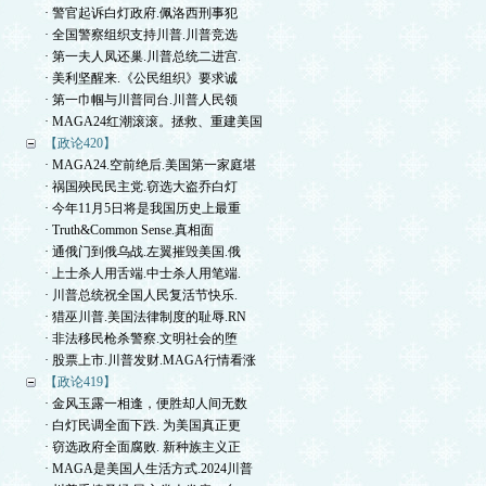
· 警官起诉白灯政府.佩洛西刑事犯
· 全国警察组织支持川普.川普竞选
· 第一夫人凤还巢.川普总统二进宫.
· 美利坚醒来.《公民组织》要求诚
· 第一巾帼与川普同台.川普人民领
· MAGA24红潮滚滚。拯救、重建美国
【政论420】
· MAGA24.空前绝后.美国第一家庭堪
· 祸国殃民民主党.窃选大盗乔白灯
· 今年11月5日将是我国历史上最重
· Truth&Common Sense.真相面
· 通俄门到俄乌战.左翼摧毁美国.俄
· 上士杀人用舌端.中士杀人用笔端.
· 川普总统祝全国人民复活节快乐.
· 猎巫川普.美国法律制度的耻辱.RN
· 非法移民枪杀警察.文明社会的堕
· 股票上市.川普发财.MAGA行情看涨
【政论419】
· 金风玉露一相逢，便胜却人间无数
· 白灯民调全面下跌. 为美国真正更
· 窃选政府全面腐败. 新种族主义正
· MAGA是美国人生活方式.2024川普