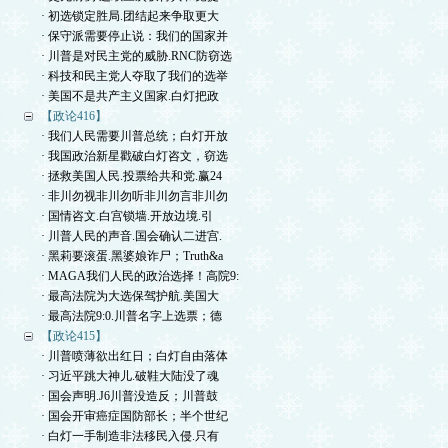
· 初选锁定胜局.团结起来争取更大
· 保守派需要停止说：我们的国家并
· 川普是对民主党的威胁.RNC防窃选
· 科技和民主党人夺取了我们的选举
· 美国不是共产主义国家.白灯把政
【政论416】
· 我们人民需要川普总统；白灯开放
· 我国政治新星戳破白灯咨文，窃选
· 拯救美国人民.投票给共和党.赢24
· 非川勿视非川勿听非川勿言非川勿
· 国情咨文.白宫锁墙.开放边境.引
· 川普人民的声音.国会确认二进宫.
· 黑莉要滚蛋.黑婆娘诈尸；Truth&a
· MAGA我们人民的政治选择！高院9:
· 最高法院为大选保驾护航.美国大
· 最高法院9:0.川普名字上选票；德
【政论415】
· 川普喷薄欲出红日；白灯自由落体
· 习近平跳大神儿.破鞋大陆没了魂
· 国会声明.J6川普没造反；川普鼓
· 国会开审癌症国防部长；半个世纪
· 白灯一手制造非法移民入侵.只有