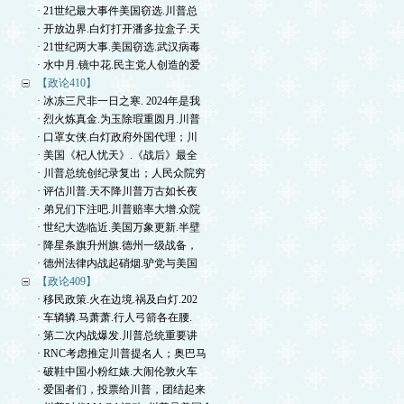
· 21世纪最大事件美国窃选.川普总
· 开放边界.白灯打开潘多拉盒子.天
· 21世纪两大事.美国窃选.武汉病毒
· 水中月.镜中花.民主党人创造的爱
【政论410】
· 冰冻三尺非一日之寒. 2024年是我
· 烈火炼真金.为玉除瑕重圆月.川普
· 口罩女侠.白灯政府外国代理；川
· 美国《杞人忧天》.《战后》最全
· 川普总统创纪录复出；人民众院穷
· 评估川普.天不降川普万古如长夜
· 弟兄们下注吧.川普赔率大增.众院
· 世纪大选临近.美国万象更新.半壁
· 降星条旗升州旗.德州一级战备，
· 德州法律内战起硝烟.驴党与美国
【政论409】
· 移民政策.火在边境.祸及白灯.202
· 车辚辚.马萧萧.行人弓箭各在腰.
· 第二次内战爆发.川普总统重要讲
· RNC考虑推定川普提名人；奥巴马
· 破鞋中国小粉红婊.大闹伦敦火车
· 爱国者们，投票给川普，团结起来