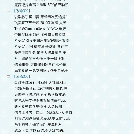
· 魔高还是道高？民调.75%的巴勒斯
【政论396】
· 说唱歌手挺川普.拜登再次竞选是“
· 飞流直下三千尺.2016又重演.人民
· Truth&CommonSense.MAGA重振
· 中国品牌全剽窃.海外华人猴拉稀.
· MAGA引发美国思想家逻辑思考.关
· MAGA2024.极左翼.全球化.共产主
· 爱自由惜生命.加沙人逃离魔爪.美
· 对川普的禁言令违反第一修正案.
· 选择川普. 才能将创始自由和价值
· 民主党的一党制国家；众里寻她千
【政论395】
· 白灯全球政府.习SB个人独裁相互
· 习SB拜旧金山.白灯臭味相投.以波
· 天降神兵将继续.直至哈马斯被消
· 有色人种支持率川普猛超白灯.仇
· 共和党初选众星捧月.大选预测川
· 信仰上帝忠于自己；MAGA运动是自
· 川普红潮逐浪翻.MAGA史无前；流
· 马里科帕县揭竿而起.左翼针对川
· 武汉病毒.美国窃选.令人难忘的、