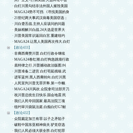
· 共产主义=打倒美国.大选辩论不会
· 白灯川黑勾结非法外国人摧毁美国
· MAGA24势不可挡.《寻找美国的身
· 21世纪两大事武汉病毒美国窃选；
· 川白聋舌战.主持人应该问的问题
· 美妹精解川白战.24大选是世界大
· 川普美国常识返回白宫.重建纽约
· MAGA24.让黑人美国再次伟大.白灯
【政论433】
· 非裔西裔赞川普.白灯行政令继续
· MAGA24卷红潮.白灯狗急跳墙行政
· 底特律之行.川普撼动政治版图.纠
· 川普准备二进宫.白灯苟延残喘.武
· 进军蓝州.黑人西裔转向.白灯川黑
· 人民宣判川普无罪开释.第一巾帼.
· MAGA24川风吹.众院拿司法部开刀.
· 祝川普总统生日快乐.国会地震.民
· 我们人民夺回国家.最高法院三项
· 纽约审川袋鼠法庭.白痴白灯G7献
【政论432】
· 众院裁定加兰有罪.以子之矛陷子
· 破鞋中国东亚精神病夫.驴党窃选
· 我们人民必须大获全胜.白灯犯罪