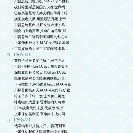
· 川普总统日理万机.MAGA节节胜利.
· 破鞋哈里斯是美国的灾难.世界祸
· 巴黎奥运是对人类文明的侮辱；哈
· 烧国旗者入狱.川黑最该万死.上帝
· 川普总统复出.人民夹道欢迎；马
· 国会山上炮声隆.报道白哈逍遁.川
· 川普总统二进宫创美国历史七之最
· 上帝伸出神之手.MAGA继续几厘米.
· 主流媒体沦为民主党宣传部.卡马
【政论439】
· 支持卡马拉者发了疯了.民主党人
· 川普=美国=我们人民；川普是美国
· 深层政府狂犬吠日.欺骗我们人民.
· 民主党是对美国民主的威胁.川普
· 卡马拉疯了.佩洛西床bug；MAGA狂
· 川风普雨换新天.MAGA永向前.驴党
· 暗杀子弹千钧一发.上帝伸出神之
· 呼啦啦似大厦倾.昏惨惨白灯将烬.
· 川.刺破青天锷未残.天欲堕.赖以
· 上帝保佑美利坚.革命尚未成功同
【政论438】
· 选举结果对抗偏执狂.川普/万斯政
· 上帝保佑我们人民川普总统为美国