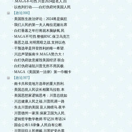
· .MAGA不可挡.川普2024提名人.白
· 以色列行动——白灯伪府对美国人民
【政论398】
· 美国医生政治评论：2024将是疯狂
· 我们人民的第一夫人梅拉尼娅出席
· 白灯垂暮之年行将就木脑缺氧.民
· MAGA不可挡.整顿RNC.保卫乌克兰
· 善恶之战.光明黑暗之战.支持以色
· 干预选举是拜登胜利的唯一希望.
· 川总声望振南卡.MAGA势力大！
· 白灯伪府故意摧毁美国经济.联合
· 白灯伪府诬陷川普无所不用其极.
· MAGA《美国第一法律》第一巾帼卡
【政论397】
· 南卡共和党地方选举的重大胜利.
· 美国总统人民议长相聚马拉歌.本
· 美国思想家逻辑思考：川普总统如
· 川总健康人民之福.川普民调一路
· 失去川普的美国.盲人骑瞎马.夜半
· 川普德州一家亲.保家卫国为人民.
· 逻辑哲学数学教师.牢记20.寄语24
· 国会公布1.6录像.人民自有公断.
· 川普回归人民拥戴.川黑驴党怂蔫