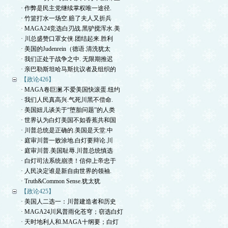
· 作弊是民主党继续掌权唯一途径.
· 竹篮打水一场空.赔了夫人又折兵
· MAGA24竞选白刃战.黑驴搅浑水.美
· 川总盛赞口罩女侠.团结起来.胜利
· 美国的Judenrein（德语.清洗犹太
· 我们正处于战争之中. 无限期推迟
· 亲巴勒斯坦哈马斯抗议者及组织的
【政论426】
· MAGA卷巨澜.不爱美国快滚蛋.纽约
· 我们人民真高兴.气死川黑不偿命.
· 美国妞儿谈关于“堕胎问题”的人类
· 世界认为白灯美国不如香蕉共和国
· 川普总统是正确的.美国是天堂.中
· 庭审川普一败涂地.白灯要辩论.川
· 庭审川普.美国耻辱.川普总统慎选
· 白灯司法系统崩溃！信仰上帝忠于
· 人民决定谁是新自由世界的领袖.
· Truth&Common Sense.犹太犹
【政论425】
· 美国人二选一：川普建造者和历史
· MAGA24川风普雨化苍穹；窃选白灯
· 天时地利人和.MAGA十纲要；白灯