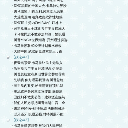
· 媒体大转向.离了川普不能活.川总
· DNC黑暗的全国大会.卡马拉边界沙
· 川马结盟.川肯互利.民主党无民主
· 大规模丑闻.哈拜政府欺诈性地操
· DNC民主党内Civil War.白灯补上
· 民主党推出全球化共产主义接班人
· 卡马拉同志不敢参加辩论；她以通
· 川普MAGA世界潮流..乔州通过窃选
· 卡马拉苏联式经济计划覆水难收.
· 大陆中国.武汉病毒进京勤王；白
【政论443】
· 夜壶当茶壶.卡马拉让民主党陷入
· 哈里斯共产主义经济理念.烂泥墙
· 川普总统宣布新旧世界交替领导班
· 乱哄哄.你方唱罢我登场.川普总统
· 民主党内政变.哈里斯破鞋顶缸.哄
· 主流媒体是民主党宣传部.颠倒黑
· 丑媳妇不敢见公婆；建制派左媒与
· 我们人民必须把川普送进白宫；全
· 川黑神经病+精神病.高法推翻司法
· 以牙还牙.以眼还眼.对待川黑不能
【政论442】
· 卡马拉嫖窃川普.被我们人民开除