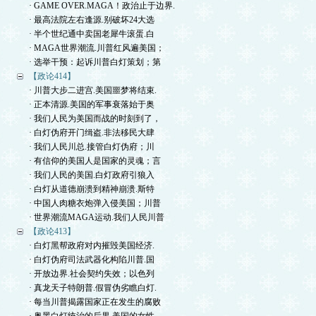
· GAME OVER.MAGA！政治止于边界.
· 最高法院左右逢源.别破坏24大选
· 半个世纪通中卖国老犀牛滚蛋.白
· MAGA世界潮流.川普红风遍美国；
· 选举干预：起诉川普白灯策划；第
【政论414】
· 川普大步二进宫.美国噩梦将结束.
· 正本清源.美国的军事衰落始于奥
· 我们人民为美国而战的时刻到了，
· 白灯伪府开门缉盗.非法移民大肆
· 我们人民川总.接管白灯伪府；川
· 有信仰的美国人是国家的灵魂；言
· 我们人民的美国.白灯政府引狼入
· 白灯从道德崩溃到精神崩溃.斯特
· 中国人肉糖衣炮弹入侵美国；川普
· 世界潮流MAGA运动.我们人民川普
【政论413】
· 白灯黑帮政府对内摧毁美国经济.
· 白灯伪府司法武器化构陷川普.国
· 开放边界.社会契约失效；以色列
· 真龙天子特朗普.假冒伪劣瞧白灯.
· 每当川普揭露国家正在发生的腐败