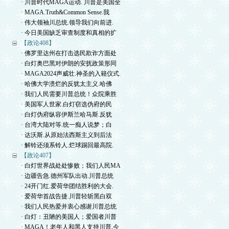
· 川普时代MAGA运动. 川普是美国全
· MAGA.Truth&Common Sense.我
· 伟大领袖川总统.领导我们向前进.
· 今日美国缺乏审查制度和真相的扩
【政论408】
· 佛罗里达州在打击选民欺诈方面处
· 白灯奥巴黑对伊朗的安抚政策形同
· MAGA2024声威壮.神圣的入籍仪式.
· 哈佛大学溃烂的反犹太主义.哈佛
· 我们人民需要川普总统！众院乘胜
· 美国军人世家.白灯窃选伪府的民
· 白灯伪府纵容伊斯兰哈马斯.反犹
· 台湾大陆对等.统一痴人说梦；白
· 达沃斯.从原始法西斯主义到后法
· 解铃还须系铃人.烂球踢回最高院.
【政论407】
· 白灯世界战处处惨败；我们人民MA
· 边疆告急.德州军队出动.川普总统
· 24开门红.爱荷华团结胜利的大会.
· 爱荷华首战告捷.川普轻斩黑白双
· 我们人民热爱并衷心感谢川普总统
· 白灯：丑陋的美国人；爱国者川普
· MAGA！老年人和黑人支持川普.今