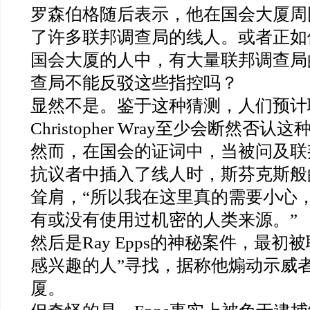
罗森伯格随后表示，他在国会大厦周
了许多联邦调查局的线人。或者正如
国会大厦的人中，有大量联邦调查局
查局不能反驳这些指控吗？
显然不是。鉴于这种猜测，人们预计
Christopher Wray
至少会断然否认这
然而，在国会的证词中，当被问及联
抗议者中插入了线人时，斯芬克斯般
耸肩，
“
所以我在这里真的需要小心
有或没有使用过机密的人类来源。
”
然后是
Ray Epps
的神秘案件，最初被
感兴趣的人
”
寻找，据称他煽动示威
厦。