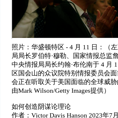
照片：华盛顿特区
- 4
月
11
日：（左
局局长罗伯特
·
穆勒、国家情报总监
中央情报局局长约翰
·
布伦南于
4
月
1
区国会山的众议院特别情报委员会面
会正在听取关于美国面临的全球威胁
由
Mark Wilson/Getty Images
提供）
如何创造阴谋论理论
作者：
Victor Davis Hanson 2023
年
7