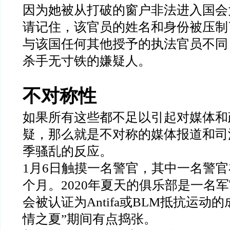
因为她被从打破的窗户非法进入国会
请记住，该官员的姓名和身份被压制
与该国任何其他授予的执法官员不同
杀手无寸铁的嫌疑人。
不对称性
如果所有这些都不足以引起对媒体和
疑，那么就是不对称的媒体报道和司
季骚乱的反应。
1
月
6
日触摸一名警官，其中一名警官
个月。
2020
年夏天的俱乐部是一名军
会被认证为
Antifa
或
BLM
抵抗运动的
情之夏
”
期间有点捣张。