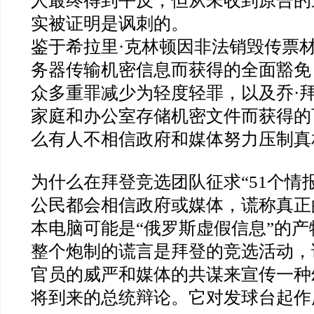
人最终得到平反，但从未收到原告的
实被证明是讽刺的。
鉴于希拉里
·
克林顿因非法销毁传票
务器传输机密信息而获得的全面豁免
众多重罪减少为轻度轻罪，以及乔
·
家庭和办公室存储机密文件而获得的
么有人不相信政府和媒体努力压制真
为什么在拜登竞选团队征求
“51
个情
公民都会相信政府或媒体，谎称真正
本电脑可能是
“
俄罗斯虚假信息
”
的产
整个炮制的谎言是拜登的竞选活动，
官员的威严和媒体的共谋来宣传一种
将到来的总统辩论。它对发球台起作