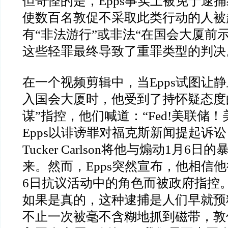
但奇怪的是，
Epps
事实上被免于逮捕
使数百名敦促不采取此类行动的人被
有
“
非法游行
”
或非法
“
在国会大厦前
这些轻罪最终导致了重罪类型的判决
在一个视频剪辑中，当
Epps
试图让静
入国会大厦时，他受到了持怀疑态度
谋
”
指控，他们喊道：
“Fed!
美联储！
Epps
以诽谤罪对福克斯新闻提起诉讼
Tucker Carlson
将他与煽动
1
月
6
日的
来。然而，
Epps
突然宣布，他相信他
6
日抗议活动中的角色而被政府指控
如果是真的，这种逮捕是人们早就预
不止一次被毫不含糊地抓到磁带，敦