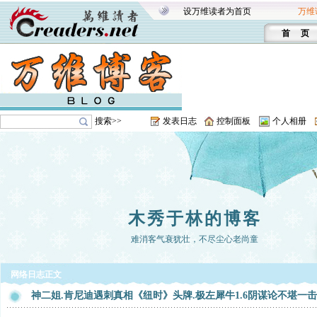
设万维读者为首页
万维
首 页
搜索>>
发表日志
控制面板
个人相册
木秀于林的博客
难消客气衰犹壮，不尽尘心老尚童
网络日志正文
神二姐.肯尼迪遇刺真相《纽时》头牌.极左犀牛1.6阴谋论不堪一