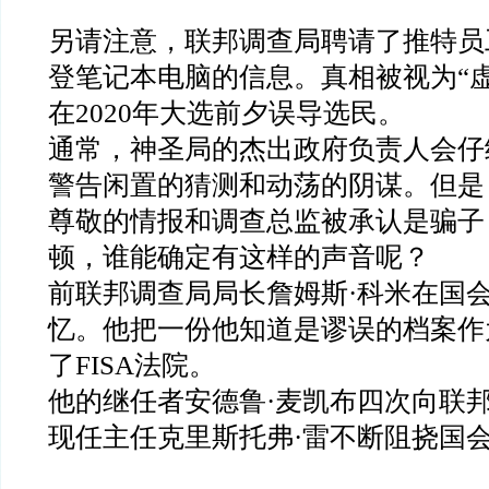
另请注意，联邦调查局聘请了推特员
登笔记本电脑的信息。真相被视为
“
在
2020
年大选前夕误导选民。
通常，神圣局的杰出政府负责人会仔
警告闲置的猜测和动荡的阴谋。但是
尊敬的情报和调查总监被承认是骗子
顿，谁能确定有这样的声音呢？
前联邦调查局局长詹姆斯
·
科米在国
忆。他把一份他知道是谬误的档案作
了
FISA
法院。
他的继任者安德鲁
·
麦凯布四次向联
现任主任克里斯托弗
·
雷不断阻挠国