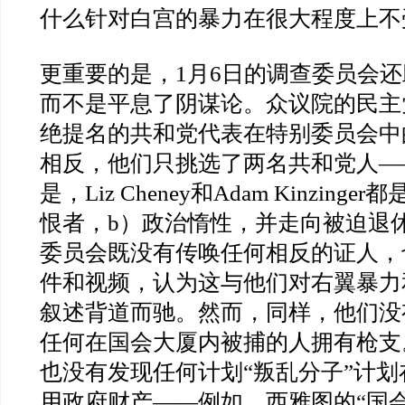
什么针对白宫的暴力在很大程度上不
更重要的是，
1
月
6
日的调查委员会还
而不是平息了阴谋论。众议院的民主
绝提名的共和党代表在特别委员会中
相反，他们只挑选了两名共和党人
—
是，
Liz Cheney
和
Adam Kinzinger
都
恨者，
b
）政治惰性，并走向被迫退
委员会既没有传唤任何相反的证人，
件和视频，认为这与他们对右翼暴力
叙述背道而驰。然而，同样，他们没
任何在国会大厦内被捕的人拥有枪支
也没有发现任何计划
“
叛乱分子
”
计划
用政府财产
——
例如，西雅图的
“
国