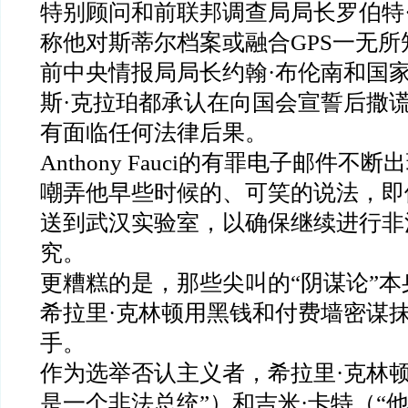
特别顾问和前联邦调查局局长罗伯特
称他对斯蒂尔档案或融合
GPS
一无所
前中央情报局局长约翰
·
布伦南和国
斯
·
克拉珀都承认在向国会宣誓后撒
有面临任何法律后果。
Anthony Fauci
的有罪电子邮件不断出
嘲弄他早些时候的、可笑的说法，即
送到武汉实验室，以确保继续进行非
究。
更糟糕的是，那些尖叫的
“
阴谋论
”
本
希拉里
·
克林顿用黑钱和付费墙密谋
手。
作为选举否认主义者，希拉里
·
克林
是一个非法总统
”
）和吉米
·
卡特（
“