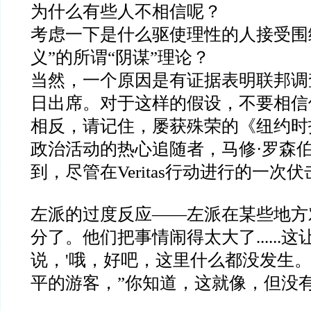
为什么有些人不相信呢？
考虑一下是什么驱使理性的人接受围
义
”
的所谓
“
阴谋
”
理论？
当然，一个原因是有证据表明联邦调
日出席。对于这样的假设，不要相信
相反，请记住，屡获殊荣的《纽约时
政治活动的热心追随者，马修
·
罗森
到，尽管在
Veritas
行动进行的一次伏
左派的过度反应
——
左派在某些地方
分了。他们把事情闹得太大了
......
这
说，
'
哦，好吧，这里什么都没发生
平的游客，
”
你知道，这就像，但没