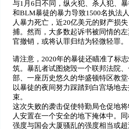
与
1
月
6
日不同，纵火犯、杀人犯、暴
和
BLM
暴徒的暴力导致
1500
名执法
人暴力死亡，近
20
亿美元的财产损失
捕。然而，大多数起诉书被同情的左
官撤销，或将认罪归结为轻微轻罪。
请注意，
2020
年的暴徒还瞄准了标志
筑。暴乱者试图烧毁一个联邦法院、
部、一座历史悠久的华盛顿特区教堂
以暴徒的夜间努力踩踏到白宫场地去
束。
这次失败的袭击促使特勤局仓促地将
人安置在一个安全的地下掩体中。同
强度与国会大厦骚乱的强度相当或超