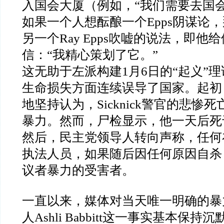
入国会大厦（例如，
“
我们需要去国
如果一个人想酝酿一个
Epps
阴谋论，
另一个
Ray Epps
吹嘘的说法，即他给
信：
“
我精心策划了它。
”
这无助于左派构建
1
月
6
日的
“
起义
”
理
生命损失方面连续误导了国家。起初
地坚持认为，
Sicknick
警官的悲惨死
暴力。然而，尸检显示，他一天后死
然后，民主党领导人转向声称，任何
执法人员，如果随后因任何原因自杀
议者暴力的受害者。
一直以来，媒体对当天唯一明确的暴
人
Ashli Babbitt
这一事实基本保持沉