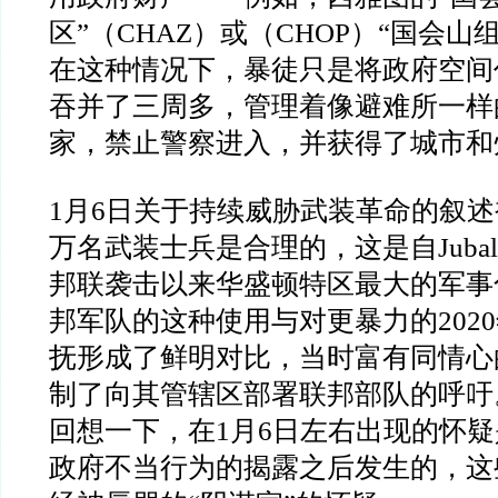
区
”
（
CHAZ
）或（
CHOP
）
“
国会山
在这种情况下，暴徒只是将政府空间
吞并了三周多，管理着像避难所一样
家，禁止警察进入，并获得了城市和
1
月
6
日关于持续威胁武装革命的叙述
万名武装士兵是合理的，这是自
Jubal
邦联袭击以来华盛顿特区最大的军事
邦军队的这种使用与对更暴力的
2020
抚形成了鲜明对比，当时富有同情心
制了向其管辖区部署联邦部队的呼吁
回想一下，在
1
月
6
日左右出现的怀疑
政府不当行为的揭露之后发生的，这