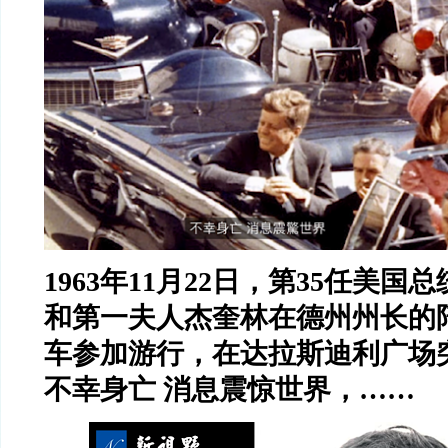
1963
年
11
月
22
日，第
35
任美国总
和第一夫人杰奎林在德州州长的
车参加游行，在达拉斯迪利广场
不幸身亡
消息震惊世界，
……