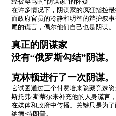
经被辱骂的
“
阴谋家
”
的怀疑。
在许多情况下，阴谋家的疯狂指控最
而政府官员的冷静和明智的辩护叙事
尾的谎言，偶尔他们自己也是阴谋。
真正的阴谋家
没有
“
俄罗斯勾结
”
阴谋。
克林顿进行了一次阴谋。
它试图通过三个付费墙来隐藏竞选资
斯托弗
·
斯蒂尔来补充他的人身谎言
在媒体和政府中传播。关键只是为了
纳德
·
特朗普。