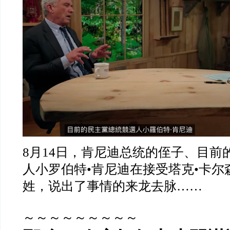
8
月
14
日，肯尼迪总统的侄子、目前
人小罗伯特
•
肯尼迪在接受塔克
•
卡尔
姓，说出了事情的来龙去脉
……
～～～～～～～～～