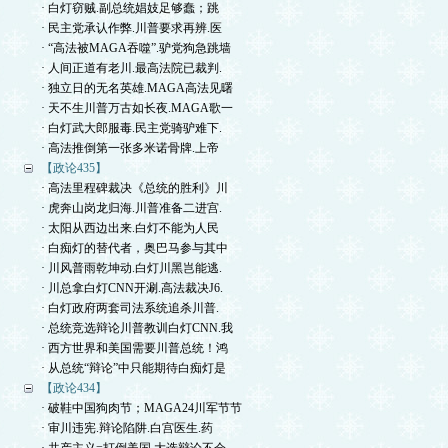
· 白灯窃贼.副总统娼妓足够蠢；跳
· 民主党承认作弊.川普要求再辨.医
· “高法被MAGA吞噬”.驴党狗急跳墙
· 人间正道有老川.最高法院已裁判.
· 独立日的无名英雄.MAGA高法见曙
· 天不生川普万古如长夜.MAGA歌一
· 白灯武大郎服毒.民主党骑驴难下.
· 高法推倒第一张多米诺骨牌.上帝
【政论435】
· 高法里程碑裁决《总统的胜利》川
· 虎奔山岗龙归海.川普准备二进宫.
· 太阳从西边出来.白灯不能为人民
· 白痴灯的替代者，奥巴马参与其中
· 川风普雨乾坤动.白灯川黑岂能逃.
· 川总拿白灯CNN开涮.高法裁决J6.
· 白灯政府两套司法系统追杀川普.
· 总统竞选辩论川普教训白灯CNN.我
· 西方世界和美国需要川普总统！鸿
· 从总统“辩论”中只能期待白痴灯是
【政论434】
· 破鞋中国狗肉节；MAGA24川军节节
· 审川违宪.辩论陷阱.白宫医生.药