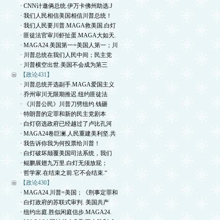
· CNN计邀俩总统.伊万卡佛州助选.J
· 我们人民相信美国相信川普总统！
· 我们人民要川普.MAGA救美国.白灯
· 匪徒法官审川虾扯蛋.MAGA大如天.
· MAGA24.美国第一=美国人第一；川
· 川普总统在我们人民中间；民主党
· 川普横空出世.美国不会成为第三
【政论431】
· 川普总统开选副手.MAGA爱国主义
· 乔州审川无限期推迟.纽约匪徒法
· 《川普公民》川普刀劈纽约.钱砸
· 特朗普的定罪和新的民主党剧本
· 白灯窃选政府已经越过了卢比孔河
· MAGA24卷巨澜.人民重建美利坚.共
· 我告诉你我为何投票给川普！
· 白灯破坏颠覆美国司法系统，我们
· 鲲鹏展翅九万里.白灯无须放屁；
· 哲学家.在结束之前.它不会结束.“
【政论430】
· MAGA24.川普=美国；《刑事定罪和
· 白灯政府的苏联式审判. 美国共产
· 纽约出庭.胜似闲庭信步.MAGA24.