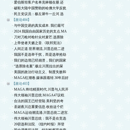
· 爱伯斯坦客户名单克林顿在册.还
· 破鞋大陆中国赞助的哈佛大学反犹
· 民主党议员：极左犀牛一丘河.选
【政论404】
· 与中国交易的真实成本. 我们最可
· 2024.我国自由国家历史的支点.MA
· 刀对刀枪对枪针尖对麦芒.选票除
· 上帝使者天籁之音.《联邦宪法》
· 人间正道.世界潮流.川普总统二进
· 我国不是选举干扰，而是选举抢劫
· 我们的边境已经崩溃，我们的国家
· “选票除名案”.极左川黑拉出的屎
· 美国的政治行动主义、制度失败和
· MAGA红潮卷.媒体跟着转.30年后好
【政论403】
· MAGA.终结精英时代.川普与人民开
· 伟大领袖川普总统.MAGA47议程.
· 合法的国王已经登陆.美利坚的奇
· 圣诞夜川总重要信息.收拾这个烂
· MAGA运动潮流涌.川普总统二进宫.
· 伟大领袖川普总统：我不是在竞选
· 20窃选和法院. 《纽约时报》拜登