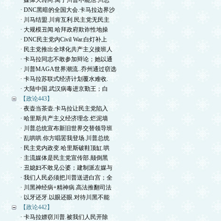
· 媒体大转向.离了川普不能活.川总
· DNC黑暗的全国大会.卡马拉边界沙
· 川马结盟.川肯互利.民主党无民主
· 大规模丑闻.哈拜政府欺诈性地操
· DNC民主党内Civil War.白灯补上
· 民主党推出全球化共产主义接班人
· 卡马拉同志不敢参加辩论；她以通
· 川普MAGA世界潮流..乔州通过窃选
· 卡马拉苏联式经济计划覆水难收.
· 大陆中国.武汉病毒进京勤王；白
【政论443】
· 夜壶当茶壶.卡马拉让民主党陷入
· 哈里斯共产主义经济理念.烂泥墙
· 川普总统宣布新旧世界交替领导班
· 乱哄哄.你方唱罢我登场.川普总统
· 民主党内政变.哈里斯破鞋顶缸.哄
· 主流媒体是民主党宣传部.颠倒黑
· 丑媳妇不敢见公婆；建制派左媒与
· 我们人民必须把川普送进白宫；全
· 川黑神经病+精神病.高法推翻司法
· 以牙还牙.以眼还眼.对待川黑不能
【政论442】
· 卡马拉嫖窃川普.被我们人民开除