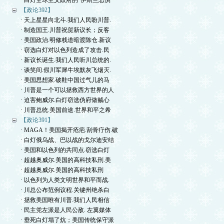
· 白灯全球主义政府的“伊斯兰恐惧
【政论392】
· 天上星星向北斗.我们人民盼川普.
· 制造国王.川普祝贺新议长；反客
· 美国政治.明修栈道暗渡陈仓.新议
· 窃选白灯对以色列造成了攻击.民
· 新议长诞生.我们人民听川总统的.
· 谈笑间.假川军犀牛埃默灰飞烟灭.
· 美国思想家.破鞋中国过气儿的马
· 川普是一个可以拯救西方世界的人
· 迫害鲍威尔.白灯窃选伪府做贼心
· 川普总统.美国前途.世界和平之希
【政论391】
· MAGA！美国揭开疮疤.刮骨疗伤.破
· 白灯俄乌战、巴以战的戈尔迪安结
· 美国和以色列的共同点.窃选白灯
· 超越奥威尔.美国的高科技私刑.美
· 超越奥威尔.美国的高科技私刑
· 以色列为人类文明世界和平而战.
· 川总公布范例议程.关键州绝杀白
· 拯救美国唯有川普.我们人民相信
· 民主党左派是人民公敌. 左翼媒体
· 垂死白灯塌了炕；美国传统保守派