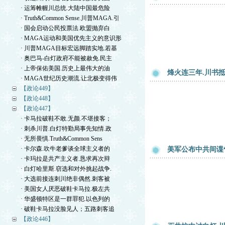
· 运筹帷幄川总统.大陆中国最危险
· Truth&Common Sense.川普MAGA.引
· 国会启动公民投票法.欧盟抛弃白
· MAGA运动和美国优先主义的意识形
· 川普MAGA目标宏远脚踏实地.若基
· 奥巴马-白灯政府不能被赦免.民主
· 上帝保佑美国.历史上最伟大的油
烽火连三年.川书
· MAGA世纪历史潮流.让北极变得伟
【政论449】
【政论448】
【政论447】
· 卡马拉破鞋不敢.无颜.不堪接客；
· 刺杀川普.白灯特勤局事先知情.政
· 无所畏惧.Truth&Common Sens
· 卡尔森.吹牛老爹谈全球主义者的
美军公布中共间谍
· 卡玛拉是共产主义者.恳求再次辩
· 白灯哈里斯.窃选和对外挑起战争.
· 大选前接连刺川绝非偶然.刺客被
· 美国女人厌恶破鞋卡马拉.极左共
· 华盛顿特区是一群罪犯.以色列的
· 破鞋卡马拉没脸见人；五路刺客追
【政论446】