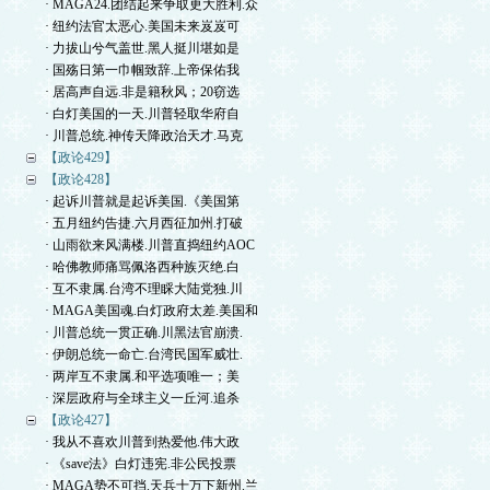
· MAGA24.团结起来争取更大胜利.众
· 纽约法官太恶心.美国未来岌岌可
· 力拔山兮气盖世.黑人挺川堪如是
· 国殇日第一巾帼致辞.上帝保佑我
· 居高声自远.非是籍秋风；20窃选
· 白灯美国的一天.川普轻取华府自
· 川普总统.神传天降政治天才.马克
【政论429】
【政论428】
· 起诉川普就是起诉美国.《美国第
· 五月纽约告捷.六月西征加州.打破
· 山雨欲来风满楼.川普直捣纽约AOC
· 哈佛教师痛骂佩洛西种族灭绝.白
· 互不隶属.台湾不理睬大陆党独.川
· MAGA美国魂.白灯政府太差.美国和
· 川普总统一贯正确.川黑法官崩溃.
· 伊朗总统一命亡.台湾民国军威壮.
· 两岸互不隶属.和平选项唯一；美
· 深层政府与全球主义一丘河.追杀
【政论427】
· 我从不喜欢川普到热爱他.伟大政
· 《save法》白灯违宪.非公民投票
· MAGA势不可挡.天兵十万下新州.兰