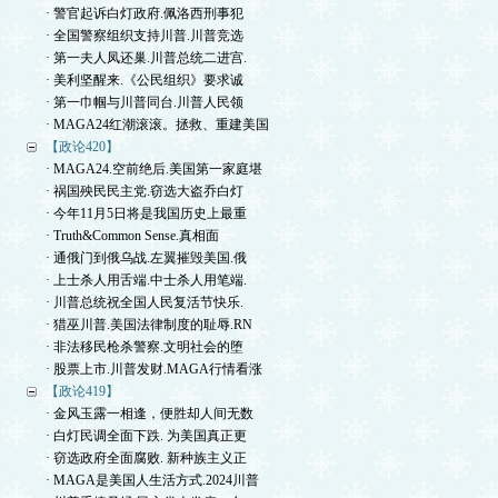
· 警官起诉白灯政府.佩洛西刑事犯
· 全国警察组织支持川普.川普竞选
· 第一夫人凤还巢.川普总统二进宫.
· 美利坚醒来.《公民组织》要求诚
· 第一巾帼与川普同台.川普人民领
· MAGA24红潮滚滚。拯救、重建美国
【政论420】
· MAGA24.空前绝后.美国第一家庭堪
· 祸国殃民民主党.窃选大盗乔白灯
· 今年11月5日将是我国历史上最重
· Truth&Common Sense.真相面
· 通俄门到俄乌战.左翼摧毁美国.俄
· 上士杀人用舌端.中士杀人用笔端.
· 川普总统祝全国人民复活节快乐.
· 猎巫川普.美国法律制度的耻辱.RN
· 非法移民枪杀警察.文明社会的堕
· 股票上市.川普发财.MAGA行情看涨
【政论419】
· 金风玉露一相逢，便胜却人间无数
· 白灯民调全面下跌. 为美国真正更
· 窃选政府全面腐败. 新种族主义正
· MAGA是美国人生活方式.2024川普