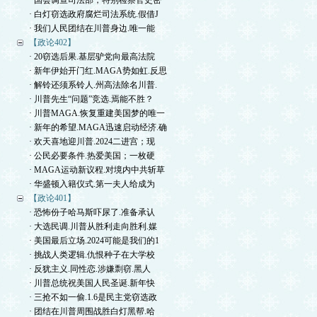
· 国会调查司法部，特别检察官史密
· 白灯窃选政府腐烂司法系统.假借J
· 我们人民团结在川普身边.唯一能
【政论402】
· 20窃选后果.基层驴党向最高法院
· 新年伊始开门红.MAGA势如虹.反思
· 解铃还须系铃人.州高法除名川普.
· 川普先生“问题”竞选.焉能不胜？
· 川普MAGA.恢复重建美国梦的唯一
· 新年的希望.MAGA迅速启动经济.确
· 欢天喜地迎川普.2024二进宫；现
· 公民必要条件.热爱美国；一枚硬
· MAGA运动新议程.对境内中共斩草
· 华盛顿入籍仪式.第一夫人给成为
【政论401】
· 恐怖份子哈马斯吓尿了.准备承认
· 大选民调.川普从胜利走向胜利.媒
· 美国最后立场.2024可能是我们的1
· 挑战人类逻辑.仇恨种子在大学校
· 反犹主义.同性恋.涉嫌剽窃.黑人
· 川普总统祝美国人民圣诞.新年快
· 三抢不如一偷.1.6是民主党窃选政
· 团结在川普周围战胜白灯黑帮.哈