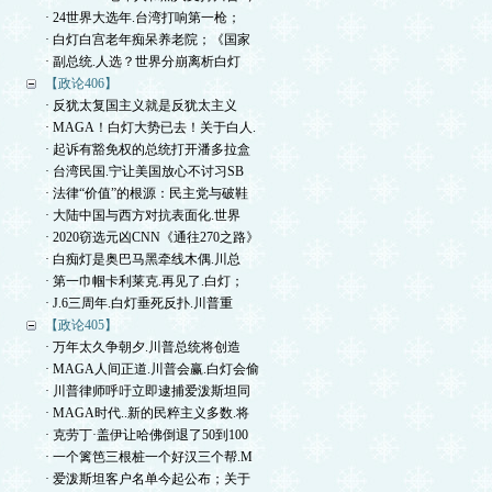
· 24世界大选年.台湾打响第一枪；
· 白灯白宫老年痴呆养老院；《国家
· 副总统.人选？世界分崩离析白灯
【政论406】
· 反犹太复国主义就是反犹太主义
· MAGA！白灯大势已去！关于白人.
· 起诉有豁免权的总统打开潘多拉盒
· 台湾民国.宁让美国放心不讨习SB
· 法律“价值”的根源：民主党与破鞋
· 大陆中国与西方对抗表面化.世界
· 2020窃选元凶CNN《通往270之路》
· 白痴灯是奥巴马黑牵线木偶.川总
· 第一巾帼卡利莱克.再见了.白灯；
· J.6三周年.白灯垂死反扑.川普重
【政论405】
· 万年太久争朝夕.川普总统将创造
· MAGA人间正道.川普会赢.白灯会偷
· 川普律师呼吁立即逮捕爱泼斯坦同
· MAGA时代..新的民粹主义多数.将
· 克劳丁·盖伊让哈佛倒退了50到100
· 一个篱笆三根桩一个好汉三个帮.M
· 爱泼斯坦客户名单今起公布；关于