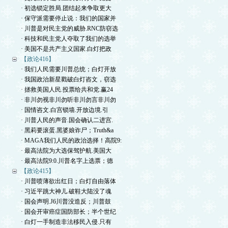
· 初选锁定胜局.团结起来争取更大
· 保守派需要停止说：我们的国家并
· 川普是对民主党的威胁.RNC防窃选
· 科技和民主党人夺取了我们的选举
· 美国不是共产主义国家.白灯把政
【政论416】
· 我们人民需要川普总统；白灯开放
· 我国政治新星戳破白灯咨文，窃选
· 拯救美国人民.投票给共和党.赢24
· 非川勿视非川勿听非川勿言非川勿
· 国情咨文.白宫锁墙.开放边境.引
· 川普人民的声音.国会确认二进宫.
· 黑莉要滚蛋.黑婆娘诈尸；Truth&a
· MAGA我们人民的政治选择！高院9:
· 最高法院为大选保驾护航.美国大
· 最高法院9:0.川普名字上选票；德
【政论415】
· 川普喷薄欲出红日；白灯自由落体
· 习近平跳大神儿.破鞋大陆没了魂
· 国会声明.J6川普没造反；川普鼓
· 国会开审癌症国防部长；半个世纪
· 白灯一手制造非法移民入侵.只有