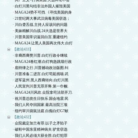
· 共产主义=打倒美国.大选辩论不会
· 白灯川黑勾结非法外国人摧毁美国
· MAGA24势不可挡.《寻找美国的身
· 21世纪两大事武汉病毒美国窃选；
· 川白聋舌战.主持人应该问的问题
· 美妹精解川白战.24大选是世界大
· 川普美国常识返回白宫.重建纽约
· MAGA24.让黑人美国再次伟大.白灯
【政论433】
· 非裔西裔赞川普.白灯行政令继续
· MAGA24卷红潮.白灯狗急跳墙行政
· 底特律之行.川普撼动政治版图.纠
· 川普准备二进宫.白灯苟延残喘.武
· 进军蓝州.黑人西裔转向.白灯川黑
· 人民宣判川普无罪开释.第一巾帼.
· MAGA24川风吹.众院拿司法部开刀.
· 祝川普总统生日快乐.国会地震.民
· 我们人民夺回国家.最高法院三项
· 纽约审川袋鼠法庭.白痴白灯G7献
【政论432】
· 众院裁定加兰有罪.以子之矛陷子
· 破鞋中国东亚精神病夫.驴党窃选
· 我们人民必须大获全胜.白灯犯罪