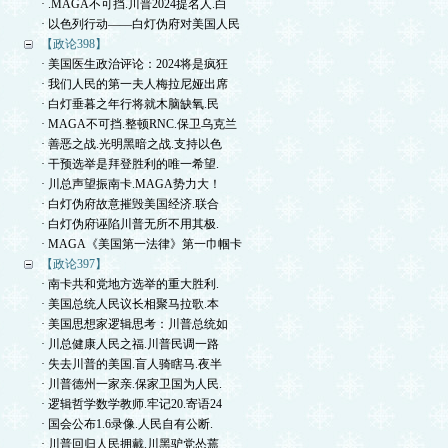
· .MAGA不可挡.川普2024提名人.白
· 以色列行动——白灯伪府对美国人民
【政论398】
· 美国医生政治评论：2024将是疯狂
· 我们人民的第一夫人梅拉尼娅出席
· 白灯垂暮之年行将就木脑缺氧.民
· MAGA不可挡.整顿RNC.保卫乌克兰
· 善恶之战.光明黑暗之战.支持以色
· 干预选举是拜登胜利的唯一希望.
· 川总声望振南卡.MAGA势力大！
· 白灯伪府故意摧毁美国经济.联合
· 白灯伪府诬陷川普无所不用其极.
· MAGA《美国第一法律》第一巾帼卡
【政论397】
· 南卡共和党地方选举的重大胜利.
· 美国总统人民议长相聚马拉歌.本
· 美国思想家逻辑思考：川普总统如
· 川总健康人民之福.川普民调一路
· 失去川普的美国.盲人骑瞎马.夜半
· 川普德州一家亲.保家卫国为人民.
· 逻辑哲学数学教师.牢记20.寄语24
· 国会公布1.6录像.人民自有公断.
· 川普回归人民拥戴.川黑驴党怂蔫