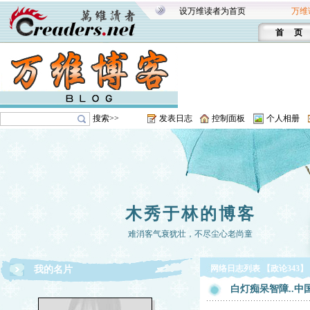
设万维读者为首页
万维
首 页
搜索>>
发表日志
控制面板
个人相册
木秀于林的博客
难消客气衰犹壮，不尽尘心老尚童
网络日志列表 【政论343】
我的名片
白灯痴呆智障..中国间