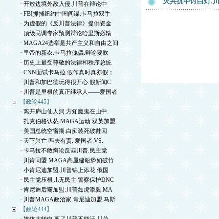
灭共抗中讨白灯.
· 开放边境外敌入侵.川普在辩论中
· FBI抓捕纽约中国间谍.卡马拉双手
· 为虚假的《反川普法律》提供资金
· 顶级民调专家预测辩论哈里斯必输
· MAGA24选举是共产主义和自由之间
· 皇帝的新衣.卡马拉傀儡.辩论要吹
· 历史上最受尊敬的法律和秩序总统
· CNN面试卡马拉.假作真时真亦假；
· 川普和加巴德玩得很开心.假新闻C
· 川普是里根的真正继承人——爱国者
【政论445】
· 离开庐山仙人洞.方知魔鬼在山中.
· 扎克伯格认怂.MAGA运动.双英加盟
· 美国总统空窗期.白痴装死破鞋回
· 天下兴亡 匹夫有责. 爱国者.VS.
· 卡马拉不敢辩论反诬川普.民主党
· 川肯同盟.MAGA高屋建瓴势如破竹
· 小肯尼迪加盟.川普锦上添花.俄国
· 民主党压根儿无民主.警察保护DNC
· 肯尼迪后裔加盟.川普如虎添翼.MA
· 川普MAGA政治家.肯尼迪加盟.马斯
【政论444】