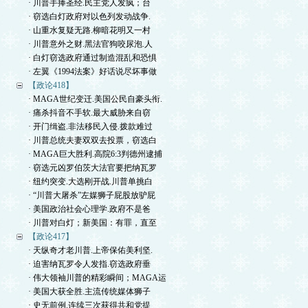
· 川普手捧圣经.民主党人发疯；台
· 窃选白灯政府对以色列发动战争.
· 山重水复疑无路.柳暗花明又一村
· 川普意外之财.黑法官狗咬尿泡.人
· 白灯窃选政府通过制造混乱和恐惧
· 左翼《1994法案》好话说尽坏事做
【政论418】
· MAGA世纪变迁.美国公民自豪头衔.
· 痛杀抖音不手软.最大威胁来自窃
· 开门缉盗.非法移民入侵.拨款难过
· 川普总统夫妻双双去投票，窃选白
· MAGA巨大胜利.高院6:3判德州逮捕
· 窃选元凶罗伯茨大法官要把纳瓦罗
· 纽约突变.大选刚开战.川普单挑白
· “川普大屠杀”左媒狮子屁股放驴屁
· 美国政治社会心理学.政府不是爸
· 川普对白灯；新美国：有罪，直至
【政论417】
· 天纵奇才老川普.上帝保佑美利坚.
· 迫害纳瓦罗令人发指.窃选政府垂
· 伟大领袖川普的精彩瞬间；MAGA运
· 美国大获全胜.主流传统媒体狮子
· 史无前例.连续三次获得共和党提