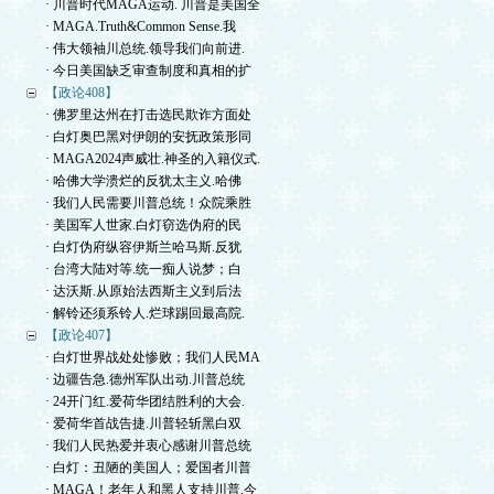
· 川普时代MAGA运动. 川普是美国全
· MAGA.Truth&Common Sense.我
· 伟大领袖川总统.领导我们向前进.
· 今日美国缺乏审查制度和真相的扩
【政论408】
· 佛罗里达州在打击选民欺诈方面处
· 白灯奥巴黑对伊朗的安抚政策形同
· MAGA2024声威壮.神圣的入籍仪式.
· 哈佛大学溃烂的反犹太主义.哈佛
· 我们人民需要川普总统！众院乘胜
· 美国军人世家.白灯窃选伪府的民
· 白灯伪府纵容伊斯兰哈马斯.反犹
· 台湾大陆对等.统一痴人说梦；白
· 达沃斯.从原始法西斯主义到后法
· 解铃还须系铃人.烂球踢回最高院.
【政论407】
· 白灯世界战处处惨败；我们人民MA
· 边疆告急.德州军队出动.川普总统
· 24开门红.爱荷华团结胜利的大会.
· 爱荷华首战告捷.川普轻斩黑白双
· 我们人民热爱并衷心感谢川普总统
· 白灯：丑陋的美国人；爱国者川普
· MAGA！老年人和黑人支持川普.今