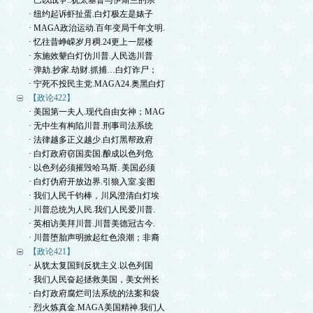
· 巴以战争..犹太基督与伊斯兰的宗
· 纽约起诉虾扯蛋.白灯极左是婊子
· MAGA政治运动.百年变局千年文明.
· 忆往昔峥嵘岁月稠.24更上一层楼
· 东施效颦白灯仿川普.人民选川普
· 弹劾.抄家.劫财.抓捕…白灯诈尸；
· 宁死不投民主党.MAGA24.奥黑白灯
【政论422】
· 美国第一夫人.现代自由女神；MAG
· 无中生有构陷川普.刑事司法系统
· 法律越多正义越少.白灯黑帮政府
· 白灯政府窃国卖国.酿成以色列危
· 以色列必须摧毁哈马斯. 美国必须
· 白灯伪府开放边界.引狼入室.妄图
· 我们人民千钧棒，川风澄清白灯埃
· 川普总统为人民.我们人民爱川普.
· 英相访美拜川普.川普美德冠古今.
· 川普堕胎声明掀起红色浪潮；非裔
【政论421】
· 从犹太复国到反犹主义.以色列国
· 我们人民奋起拯救美国，美女州长
· 白灯政府腐烂司法系统的法案和袋
· 烈火炼真金.MAGA美国精神.我们人