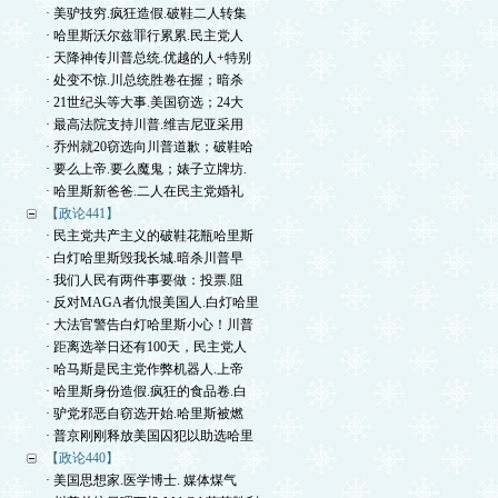
· 美驴技穷.疯狂造假.破鞋二人转集
· 哈里斯沃尔兹罪行累累.民主党人
· 天降神传川普总统.优越的人+特别
· 处变不惊.川总统胜卷在握；暗杀
· 21世纪头等大事.美国窃选；24大
· 最高法院支持川普.维吉尼亚采用
· 乔州就20窃选向川普道歉；破鞋哈
· 要么上帝.要么魔鬼；婊子立牌坊.
· 哈里斯新爸爸.二人在民主党婚礼
【政论441】
· 民主党共产主义的破鞋花瓶哈里斯
· 白灯哈里斯毁我长城.暗杀川普早
· 我们人民有两件事要做：投票.阻
· 反对MAGA者仇恨美国人.白灯哈里
· 大法官警告白灯哈里斯小心！川普
· 距离选举日还有100天，民主党人
· 哈马斯是民主党作弊机器人.上帝
· 哈里斯身份造假.疯狂的食品卷.白
· 驴党邪恶自窃选开始.哈里斯被燃
· 普京刚刚释放美国囚犯以助选哈里
【政论440】
· 美国思想家.医学博士. 媒体煤气