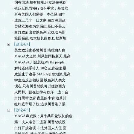
· 国有国法.校有校规.州立法蔑视伪
· 镇压反以恐怖行动不手软；基督君
· 所有美国人都需要一本圣经.四年
· 冰冻三尺非一日之寒.白灯深层政
· 曾经沧海难为水.除却巫山不是云.
· 白灯政府出卖以色列.安抚哈马斯
· 校园骚乱.哈大校长辞职.巴勒斯坦
【政论424】
· 美女政治家盛赞川普.痛批白灯白
· MAGA大道简.川风普雨换新天.最高
· MAGA24.川普总统We the people.
· 解铃还须系铃人.20窃选后遗症.最
· 政治止于边界.MAGA引领潮流.最高
· 学生造反占领校园.以色列人类文
· 现在.只有川普总统可以拯救西方
· 人民和川普在法律与秩序一边；会
· 白灯黑帮政府.夜里的小偷.追杀川
· 纽约庭审塌了炕.追杀川普泡了汤
【政论423】
· MAGA声威振；犀牛共和党议长的危
· 第一夫人准备二进宫.川普总统没
· 白灯开放边境.非法外国人入侵.面