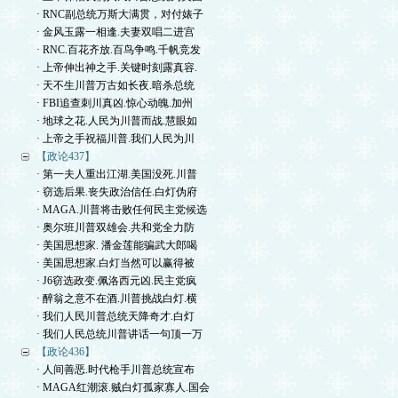
· RNC副总统万斯大满贯，对付婊子
· 金风玉露一相逢.夫妻双唱二进宫
· RNC.百花齐放.百鸟争鸣.千帆竞发
· 上帝伸出神之手.关键时刻露真容.
· 天不生川普万古如长夜.暗杀总统
· FBI追查刺川真凶.惊心动魄.加州
· 地球之花.人民为川普而战.慧眼如
· 上帝之手祝福川普.我们人民为川
【政论437】
· 第一夫人重出江湖.美国没死.川普
· 窃选后果.丧失政治信任.白灯伪府
· MAGA.川普将击败任何民主党候选
· 奥尔班川普双雄会.共和党全力防
· 美国思想家. 潘金莲能骗武大郎喝
· 美国思想家.白灯当然可以赢得被
· J6窃选政变.佩洛西元凶.民主党疯
· 醉翁之意不在酒.川普挑战白灯.横
· 我们人民川普总统天降奇才.白灯
· 我们人民总统川普讲话一句顶一万
【政论436】
· 人间善恶.时代枪手川普总统宣布
· MAGA红潮滚.贼白灯孤家寡人.国会