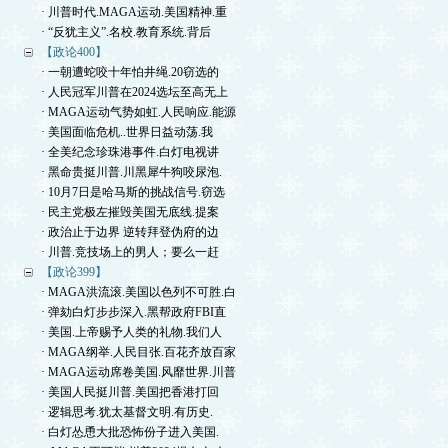
· 川普时代.MAGA运动.美国精神.重
· “反犹主义”.名校.教育系统.背后
【政论400】
· 一朝遭蛇咬十年怕井绳.20窃选的
· 人民冠军川普在2024选坛至高无上
· MAGA运动气势如虹.人民响应.能源
· 美国面临危机..世界日益动荡.我
· 全美纪念珍珠港事件.白灯电视讲
· 黑命贵挺川普.川黑犀牛狗咬尿泡.
· 10月7日是哈马斯的挑战信号.窃选
· 民主党极左摧毁美国无底线.提案
· 政治止于边界 逆转拜登伪府的边
· 川普.竞技场上的男人；要么一赶
【政论399】
· MAGA洪流滚.美国以色列不可胜.白
· 弹劾白灯步步深入.黑帮政府FBI直
· 美国.上帝赐予人类的礼物.我们人
· MAGA纲举.人民目张.百花齐放百家
· MAGA运动席卷美国.风靡世界.川普
· 美国人民挺川普.美国把香港打回
· 逻辑思考.犹太基督文明.有历史.
· 白灯怂恿大批恐怖份子进入美国.