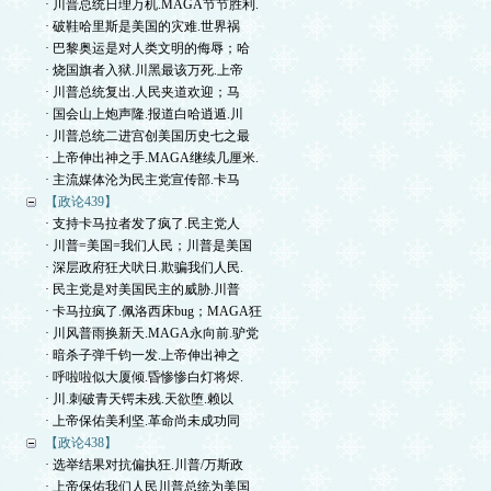
· 川普总统日理万机.MAGA节节胜利.
· 破鞋哈里斯是美国的灾难.世界祸
· 巴黎奥运是对人类文明的侮辱；哈
· 烧国旗者入狱.川黑最该万死.上帝
· 川普总统复出.人民夹道欢迎；马
· 国会山上炮声隆.报道白哈逍遁.川
· 川普总统二进宫创美国历史七之最
· 上帝伸出神之手.MAGA继续几厘米.
· 主流媒体沦为民主党宣传部.卡马
【政论439】
· 支持卡马拉者发了疯了.民主党人
· 川普=美国=我们人民；川普是美国
· 深层政府狂犬吠日.欺骗我们人民.
· 民主党是对美国民主的威胁.川普
· 卡马拉疯了.佩洛西床bug；MAGA狂
· 川风普雨换新天.MAGA永向前.驴党
· 暗杀子弹千钧一发.上帝伸出神之
· 呼啦啦似大厦倾.昏惨惨白灯将烬.
· 川.刺破青天锷未残.天欲堕.赖以
· 上帝保佑美利坚.革命尚未成功同
【政论438】
· 选举结果对抗偏执狂.川普/万斯政
· 上帝保佑我们人民川普总统为美国