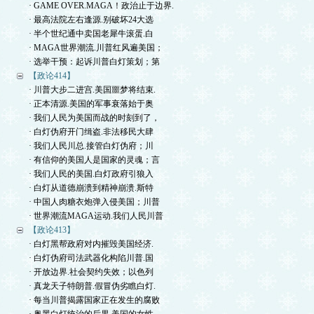
· GAME OVER.MAGA！政治止于边界.
· 最高法院左右逢源.别破坏24大选
· 半个世纪通中卖国老犀牛滚蛋.白
· MAGA世界潮流.川普红风遍美国；
· 选举干预：起诉川普白灯策划；第
【政论414】
· 川普大步二进宫.美国噩梦将结束.
· 正本清源.美国的军事衰落始于奥
· 我们人民为美国而战的时刻到了，
· 白灯伪府开门缉盗.非法移民大肆
· 我们人民川总.接管白灯伪府；川
· 有信仰的美国人是国家的灵魂；言
· 我们人民的美国.白灯政府引狼入
· 白灯从道德崩溃到精神崩溃.斯特
· 中国人肉糖衣炮弹入侵美国；川普
· 世界潮流MAGA运动.我们人民川普
【政论413】
· 白灯黑帮政府对内摧毁美国经济.
· 白灯伪府司法武器化构陷川普.国
· 开放边界.社会契约失效；以色列
· 真龙天子特朗普.假冒伪劣瞧白灯.
· 每当川普揭露国家正在发生的腐败