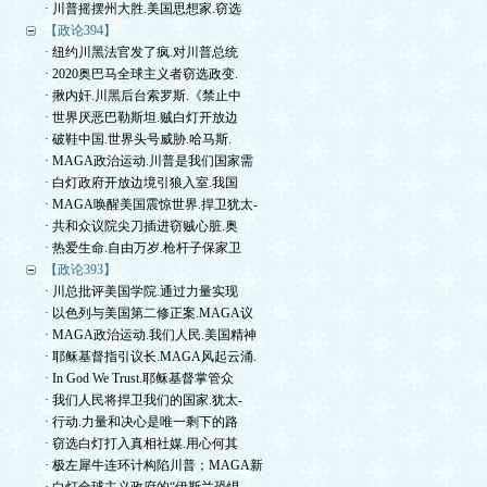
· 川普摇摆州大胜.美国思想家.窃选
【政论394】
· 纽约川黑法官发了疯.对川普总统
· 2020奥巴马全球主义者窃选政变.
· 揪内奸.川黑后台索罗斯.《禁止中
· 世界厌恶巴勒斯坦.贼白灯开放边
· 破鞋中国.世界头号威胁.哈马斯.
· MAGA政治运动.川普是我们国家需
· 白灯政府开放边境引狼入室.我国
· MAGA唤醒美国震惊世界.捍卫犹太-
· 共和众议院尖刀插进窃贼心脏.奥
· 热爱生命.自由万岁.枪杆子保家卫
【政论393】
· 川总批评美国学院.通过力量实现
· 以色列与美国第二修正案.MAGA议
· MAGA政治运动.我们人民.美国精神
· 耶稣基督指引议长.MAGA风起云涌.
· In God We Trust.耶稣基督掌管众
· 我们人民将捍卫我们的国家.犹太-
· 行动.力量和决心是唯一剩下的路
· 窃选白灯打入真相社媒.用心何其
· 极左犀牛连环计构陷川普；MAGA新