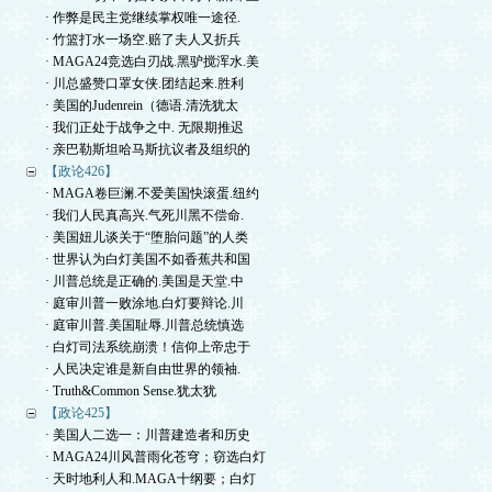
· 作弊是民主党继续掌权唯一途径.
· 竹篮打水一场空.赔了夫人又折兵
· MAGA24竞选白刃战.黑驴搅浑水.美
· 川总盛赞口罩女侠.团结起来.胜利
· 美国的Judenrein（德语.清洗犹太
· 我们正处于战争之中. 无限期推迟
· 亲巴勒斯坦哈马斯抗议者及组织的
【政论426】
· MAGA卷巨澜.不爱美国快滚蛋.纽约
· 我们人民真高兴.气死川黑不偿命.
· 美国妞儿谈关于“堕胎问题”的人类
· 世界认为白灯美国不如香蕉共和国
· 川普总统是正确的.美国是天堂.中
· 庭审川普一败涂地.白灯要辩论.川
· 庭审川普.美国耻辱.川普总统慎选
· 白灯司法系统崩溃！信仰上帝忠于
· 人民决定谁是新自由世界的领袖.
· Truth&Common Sense.犹太犹
【政论425】
· 美国人二选一：川普建造者和历史
· MAGA24川风普雨化苍穹；窃选白灯
· 天时地利人和.MAGA十纲要；白灯