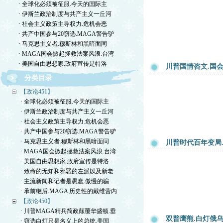
· 全球化必须被征服.今天的国际主
· 伊斯兰政治制度与共产主义一丘河
· 社会主义政策主导权力.危机会恶
· 共产中国参与20窃选.MAGA警告驴
· 马克思主义者.穆斯林和黑暗面同
· MAGA国会掀起拯救法案风浪.台湾
· 美国自由思想家.政府宣传是特洛
川普国情咨文.国
分类目录
【政论451】
· 全球化必须被征服.今天的国际主
· 伊斯兰政治制度与共产主义一丘河
· 社会主义政策主导权力.危机会恶
· 共产中国参与20窃选.MAGA警告驴
· 马克思主义者.穆斯林和黑暗面同
川普时代百年变局
· MAGA国会掀起拯救法案风浪.台湾
· 美国自由思想家.政府宣传是特洛
· 致命的无知和邪恶的左派以及新老
· 主流新闻和记者是愚蠢.傲慢的骗
· 承前继后.MAGA 历史性的戴维营内
【政论450】
· 川普MAGA精兵简政颠覆华盛顿.垂
双普鹰熊.白灯俄
· 窃选白灯只是名义上的总统.美国