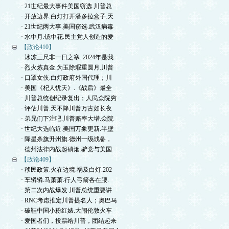
· 21世纪最大事件美国窃选.川普总
· 开放边界.白灯打开潘多拉盒子.天
· 21世纪两大事.美国窃选.武汉病毒
· 水中月.镜中花.民主党人创造的爱
【政论410】
· 冰冻三尺非一日之寒. 2024年是我
· 烈火炼真金.为玉除瑕重圆月.川普
· 口罩女侠.白灯政府外国代理；川
· 美国《杞人忧天》.《战后》最全
· 川普总统创纪录复出；人民众院穷
· 评估川普.天不降川普万古如长夜
· 弟兄们下注吧.川普赔率大增.众院
· 世纪大选临近.美国万象更新.半壁
· 降星条旗升州旗.德州一级战备，
· 德州法律内战起硝烟.驴党与美国
【政论409】
· 移民政策.火在边境.祸及白灯.202
· 车辚辚.马萧萧.行人弓箭各在腰.
· 第二次内战爆发.川普总统重要讲
· RNC考虑推定川普提名人；奥巴马
· 破鞋中国小粉红婊.大闹伦敦火车
· 爱国者们，投票给川普，团结起来