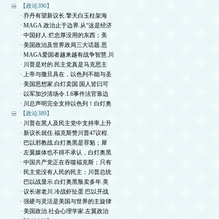
【政论390】
· 乔丹有望新议长.擎天白玉柱架海
· MAGA.政治止于边界.从“这是经济
· 中国好人.烂忠厚没用的东西；美
· 美国政治及世界政局三大话题.思
· MAGA爱国者越来越有战争智慧.川
· 川普是对的.民主党真是马克思主
· 上帝与撒旦具在，以色列不能与圣
· 美国思想家.白灯卖国.国人皆曰可
· 以军加沙清场令.1.6事件法官靠边
· 川总声明完全支持以色列！白灯奥
【政论389】
· 川普在黑人及民主党中支持率上升
· 新议长就任.福克斯赞川普47议程.
· 巴以邪教战.白灯奥黑是罪魁；犀
· 左翼媒体也不得不承认，白灯奥黑
· 中国共产党正在吞噬福克斯；只有
· 民主党没有人民的民主；川普总统
· 巴以战显示.白灯奥黑叛卖多年.美
· 议长谢老川.冷战虾扯蛋.巴以开战
· 强硬与灵活是美国与世界的主旋律
· 美国政治.社会心理学家.左翼政治