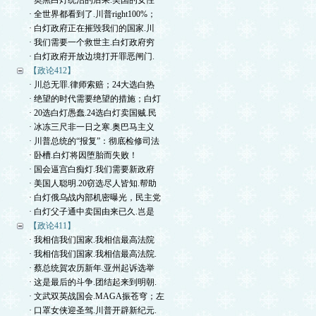
· 奥黑白灯统治的后果.美国的女性
· 全世界都看到了.川普right100%；
· 白灯政府正在摧毁我们的国家.川
· 我们需要一个救世主.白灯政府穷
· 白灯政府开放边境打开罪恶闸门.
【政论412】
· 川总无罪.律师索赔；24大选白热
· 绝望的时代需要绝望的措施；白灯
· 20选白灯愚蠢.24选白灯卖国贼.民
· 冰冻三尺非一日之寒.奥巴马主义
· 川普总统的“报复”：彻底检修司法
· 卧槽.白灯将因堕胎而失败！
· 国会逼宫白痴灯.我们需要新政府
· 美国人聪明.20窃选尽人皆知.帮助
· 白灯俄乌战内部机密曝光，民主党
· 白灯父子通中卖国由来已久.岂是
【政论411】
· 我相信我们国家.我相信最高法院
· 我相信我们国家.我相信最高法院.
· 蔡总统賀农历新年.亚州起诉选举
· 这是最后的斗争.团结起来到明朝.
· 文武双英战国会.MAGA振苍穹；左
· 口罩女侠迎圣驾.川普开辟新纪元.