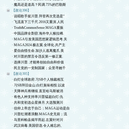
· 魔高还是道高？民调.75%的巴勒斯
【政论396】
· 说唱歌手挺川普.拜登再次竞选是“
· 飞流直下三千尺.2016又重演.人民
· Truth&CommonSense.MAGA重振
· 中国品牌全剽窃.海外华人猴拉稀.
· MAGA引发美国思想家逻辑思考.关
· MAGA2024.极左翼.全球化.共产主
· 爱自由惜生命.加沙人逃离魔爪.美
· 对川普的禁言令违反第一修正案.
· 选择川普. 才能将创始自由和价值
· 民主党的一党制国家；众里寻她千
【政论395】
· 白灯全球政府.习SB个人独裁相互
· 习SB拜旧金山.白灯臭味相投.以波
· 天降神兵将继续.直至哈马斯被消
· 有色人种支持率川普猛超白灯.仇
· 共和党初选众星捧月.大选预测川
· 信仰上帝忠于自己；MAGA运动是自
· 川普红潮逐浪翻.MAGA史无前；流
· 马里科帕县揭竿而起.左翼针对川
· 武汉病毒.美国窃选.令人难忘的、