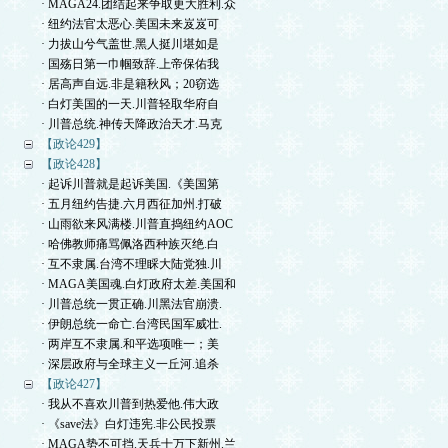
· MAGA24.团结起来争取更大胜利.众
· 纽约法官太恶心.美国未来岌岌可
· 力拔山兮气盖世.黑人挺川堪如是
· 国殇日第一巾帼致辞.上帝保佑我
· 居高声自远.非是籍秋风；20窃选
· 白灯美国的一天.川普轻取华府自
· 川普总统.神传天降政治天才.马克
【政论429】
【政论428】
· 起诉川普就是起诉美国.《美国第
· 五月纽约告捷.六月西征加州.打破
· 山雨欲来风满楼.川普直捣纽约AOC
· 哈佛教师痛骂佩洛西种族灭绝.白
· 互不隶属.台湾不理睬大陆党独.川
· MAGA美国魂.白灯政府太差.美国和
· 川普总统一贯正确.川黑法官崩溃.
· 伊朗总统一命亡.台湾民国军威壮.
· 两岸互不隶属.和平选项唯一；美
· 深层政府与全球主义一丘河.追杀
【政论427】
· 我从不喜欢川普到热爱他.伟大政
· 《save法》白灯违宪.非公民投票
· MAGA势不可挡.天兵十万下新州.兰