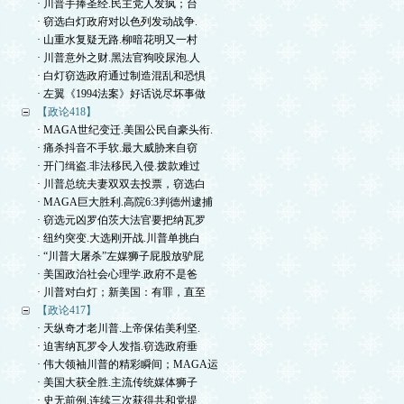
· 川普手捧圣经.民主党人发疯；台
· 窃选白灯政府对以色列发动战争.
· 山重水复疑无路.柳暗花明又一村
· 川普意外之财.黑法官狗咬尿泡.人
· 白灯窃选政府通过制造混乱和恐惧
· 左翼《1994法案》好话说尽坏事做
【政论418】
· MAGA世纪变迁.美国公民自豪头衔.
· 痛杀抖音不手软.最大威胁来自窃
· 开门缉盗.非法移民入侵.拨款难过
· 川普总统夫妻双双去投票，窃选白
· MAGA巨大胜利.高院6:3判德州逮捕
· 窃选元凶罗伯茨大法官要把纳瓦罗
· 纽约突变.大选刚开战.川普单挑白
· “川普大屠杀”左媒狮子屁股放驴屁
· 美国政治社会心理学.政府不是爸
· 川普对白灯；新美国：有罪，直至
【政论417】
· 天纵奇才老川普.上帝保佑美利坚.
· 迫害纳瓦罗令人发指.窃选政府垂
· 伟大领袖川普的精彩瞬间；MAGA运
· 美国大获全胜.主流传统媒体狮子
· 史无前例.连续三次获得共和党提