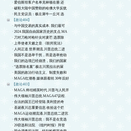
· 爱伯斯坦客户名单克林顿在册.还
· 破鞋大陆中国赞助的哈佛大学反犹
· 民主党议员：极左犀牛一丘河.选
【政论404】
· 与中国交易的真实成本. 我们最可
· 2024.我国自由国家历史的支点.MA
· 刀对刀枪对枪针尖对麦芒.选票除
· 上帝使者天籁之音.《联邦宪法》
· 人间正道.世界潮流.川普总统二进
· 我国不是选举干扰，而是选举抢劫
· 我们的边境已经崩溃，我们的国家
· “选票除名案”.极左川黑拉出的屎
· 美国的政治行动主义、制度失败和
· MAGA红潮卷.媒体跟着转.30年后好
【政论403】
· MAGA.终结精英时代.川普与人民开
· 伟大领袖川普总统.MAGA47议程.
· 合法的国王已经登陆.美利坚的奇
· 圣诞夜川总重要信息.收拾这个烂
· MAGA运动潮流涌.川普总统二进宫.
· 伟大领袖川普总统：我不是在竞选
· 20窃选和法院. 《纽约时报》拜登