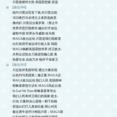
· 川普摇摆州大胜.美国思想家.窃选
【政论394】
· 纽约川黑法官发了疯.对川普总统
· 2020奥巴马全球主义者窃选政变.
· 揪内奸.川黑后台索罗斯.《禁止中
· 世界厌恶巴勒斯坦.贼白灯开放边
· 破鞋中国.世界头号威胁.哈马斯.
· MAGA政治运动.川普是我们国家需
· 白灯政府开放边境引狼入室.我国
· MAGA唤醒美国震惊世界.捍卫犹太-
· 共和众议院尖刀插进窃贼心脏.奥
· 热爱生命.自由万岁.枪杆子保家卫
【政论393】
· 川总批评美国学院.通过力量实现
· 以色列与美国第二修正案.MAGA议
· MAGA政治运动.我们人民.美国精神
· 耶稣基督指引议长.MAGA风起云涌.
· In God We Trust.耶稣基督掌管众
· 我们人民将捍卫我们的国家.犹太-
· 行动.力量和决心是唯一剩下的路
· 窃选白灯打入真相社媒.用心何其
· 极左犀牛连环计构陷川普；MAGA新