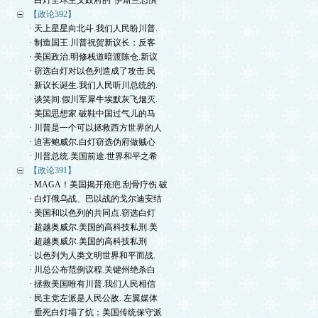
· 白灯全球主义政府的“伊斯兰恐惧
【政论392】
· 天上星星向北斗.我们人民盼川普.
· 制造国王.川普祝贺新议长；反客
· 美国政治.明修栈道暗渡陈仓.新议
· 窃选白灯对以色列造成了攻击.民
· 新议长诞生.我们人民听川总统的.
· 谈笑间.假川军犀牛埃默灰飞烟灭.
· 美国思想家.破鞋中国过气儿的马
· 川普是一个可以拯救西方世界的人
· 迫害鲍威尔.白灯窃选伪府做贼心
· 川普总统.美国前途.世界和平之希
【政论391】
· MAGA！美国揭开疮疤.刮骨疗伤.破
· 白灯俄乌战、巴以战的戈尔迪安结
· 美国和以色列的共同点.窃选白灯
· 超越奥威尔.美国的高科技私刑.美
· 超越奥威尔.美国的高科技私刑
· 以色列为人类文明世界和平而战.
· 川总公布范例议程.关键州绝杀白
· 拯救美国唯有川普.我们人民相信
· 民主党左派是人民公敌. 左翼媒体
· 垂死白灯塌了炕；美国传统保守派