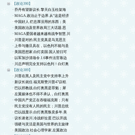
【政论390】
· 乔丹有望新议长.擎天白玉柱架海
· MAGA.政治止于边界.从“这是经济
· 中国好人.烂忠厚没用的东西；美
· 美国政治及世界政局三大话题.思
· MAGA爱国者越来越有战争智慧.川
· 川普是对的.民主党真是马克思主
· 上帝与撒旦具在，以色列不能与圣
· 美国思想家.白灯卖国.国人皆曰可
· 以军加沙清场令.1.6事件法官靠边
· 川总声明完全支持以色列！白灯奥
【政论389】
· 川普在黑人及民主党中支持率上升
· 新议长就任.福克斯赞川普47议程.
· 巴以邪教战.白灯奥黑是罪魁；犀
· 左翼媒体也不得不承认，白灯奥黑
· 中国共产党正在吞噬福克斯；只有
· 民主党没有人民的民主；川普总统
· 巴以战显示.白灯奥黑叛卖多年.美
· 议长谢老川.冷战虾扯蛋.巴以开战
· 强硬与灵活是美国与世界的主旋律
· 美国政治.社会心理学家.左翼政治