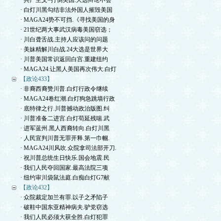
· 共产主义=打倒美国.大选辩论不会
· 白灯川黑勾结非法外国人摧毁美国
· MAGA24势不可挡.《寻找美国的身
· 21世纪两大事武汉病毒美国窃选；
· 川白聋舌战.主持人应该问的问题
· 美妹精解川白战.24大选是世界大
· 川普美国常识返回白宫.重建纽约
· MAGA24.让黑人美国再次伟大.白灯
【政论433】
· 非裔西裔赞川普.白灯行政令继续
· MAGA24卷红潮.白灯狗急跳墙行政
· 底特律之行.川普撼动政治版图.纠
· 川普准备二进宫.白灯苟延残喘.武
· 进军蓝州.黑人西裔转向.白灯川黑
· 人民宣判川普无罪开释.第一巾帼.
· MAGA24川风吹.众院拿司法部开刀.
· 祝川普总统生日快乐.国会地震.民
· 我们人民夺回国家.最高法院三项
· 纽约审川袋鼠法庭.白痴白灯G7献
【政论432】
· 众院裁定加兰有罪.以子之矛陷子
· 破鞋中国东亚精神病夫.驴党窃选
· 我们人民必须大获全胜.白灯犯罪