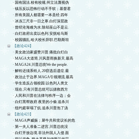
· 国有国法.校有校规.州立法蔑视伪
· 镇压反以恐怖行动不手软；基督君
· 所有美国人都需要一本圣经.四年
· 冰冻三尺非一日之寒.白灯深层政
· 曾经沧海难为水.除却巫山不是云.
· 白灯政府出卖以色列.安抚哈马斯
· 校园骚乱.哈大校长辞职.巴勒斯坦
【政论424】
· 美女政治家盛赞川普.痛批白灯白
· MAGA大道简.川风普雨换新天.最高
· MAGA24.川普总统We the people.
· 解铃还须系铃人.20窃选后遗症.最
· 政治止于边界.MAGA引领潮流.最高
· 学生造反占领校园.以色列人类文
· 现在.只有川普总统可以拯救西方
· 人民和川普在法律与秩序一边；会
· 白灯黑帮政府.夜里的小偷.追杀川
· 纽约庭审塌了炕.追杀川普泡了汤
【政论423】
· MAGA声威振；犀牛共和党议长的危
· 第一夫人准备二进宫.川普总统没
· 白灯开放边境.非法外国人入侵.面