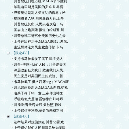
· 川普总统日理万机.MAGA节节胜利.
· 破鞋哈里斯是美国的灾难.世界祸
· 巴黎奥运是对人类文明的侮辱；哈
· 烧国旗者入狱.川黑最该万死.上帝
· 川普总统复出.人民夹道欢迎；马
· 国会山上炮声隆.报道白哈逍遁.川
· 川普总统二进宫创美国历史七之最
· 上帝伸出神之手.MAGA继续几厘米.
· 主流媒体沦为民主党宣传部.卡马
【政论439】
· 支持卡马拉者发了疯了.民主党人
· 川普=美国=我们人民；川普是美国
· 深层政府狂犬吠日.欺骗我们人民.
· 民主党是对美国民主的威胁.川普
· 卡马拉疯了.佩洛西床bug；MAGA狂
· 川风普雨换新天.MAGA永向前.驴党
· 暗杀子弹千钧一发.上帝伸出神之
· 呼啦啦似大厦倾.昏惨惨白灯将烬.
· 川.刺破青天锷未残.天欲堕.赖以
· 上帝保佑美利坚.革命尚未成功同
【政论438】
· 选举结果对抗偏执狂.川普/万斯政
· 上帝保佑我们人民川普总统为美国