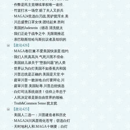
· 作弊是民主党继续掌权唯一途径.
· 竹篮打水一场空.赔了夫人又折兵
· MAGA24竞选白刃战.黑驴搅浑水.美
· 川总盛赞口罩女侠.团结起来.胜利
· 美国的Judenrein（德语.清洗犹太
· 我们正处于战争之中. 无限期推迟
· 亲巴勒斯坦哈马斯抗议者及组织的
【政论426】
· MAGA卷巨澜.不爱美国快滚蛋.纽约
· 我们人民真高兴.气死川黑不偿命.
· 美国妞儿谈关于“堕胎问题”的人类
· 世界认为白灯美国不如香蕉共和国
· 川普总统是正确的.美国是天堂.中
· 庭审川普一败涂地.白灯要辩论.川
· 庭审川普.美国耻辱.川普总统慎选
· 白灯司法系统崩溃！信仰上帝忠于
· 人民决定谁是新自由世界的领袖.
· Truth&Common Sense.犹太犹
【政论425】
· 美国人二选一：川普建造者和历史
· MAGA24川风普雨化苍穹；窃选白灯
· 天时地利人和.MAGA十纲要；白灯