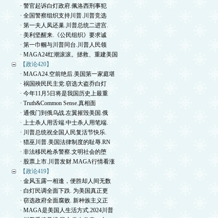
· 警官起诉白灯政府.佩洛西刑事犯
· 全国警察组织支持川普.川普竞选
· 第一夫人凤还巢.川普总统二进宫.
· 美利坚醒来.《公民组织》要求诚
· 第一巾帼与川普同台.川普人民领
· MAGA24红潮滚滚。拯救、重建美国
【政论420】
· MAGA24.空前绝后.美国第一家庭堪
· 祸国殃民民主党.窃选大盗乔白灯
· 今年11月5日将是我国历史上最重
· Truth&Common Sense.真相面
· 通俄门到俄乌战.左翼摧毁美国.俄
· 上士杀人用舌端.中士杀人用笔端.
· 川普总统祝全国人民复活节快乐.
· 猎巫川普.美国法律制度的耻辱.RN
· 非法移民枪杀警察.文明社会的堕
· 股票上市.川普发财.MAGA行情看涨
【政论419】
· 金风玉露一相逢，便胜却人间无数
· 白灯民调全面下跌. 为美国真正更
· 窃选政府全面腐败. 新种族主义正
· MAGA是美国人生活方式.2024川普