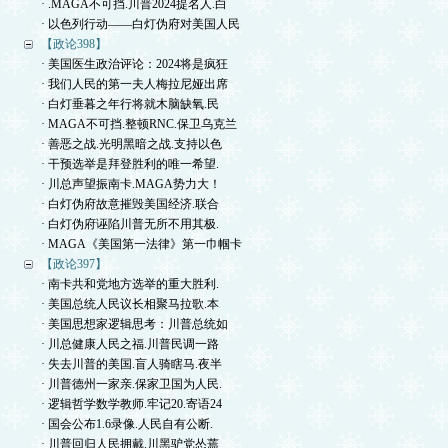
· .MAGA不可挡.川普2024提名人.白
· 以色列行动——白灯伪府对美国人民
【政论398】
· 美国医生政治评论：2024将是疯狂
· 我们人民的第一夫人梅拉尼娅出席
· 白灯垂暮之年行将就木脑缺氧.民
· MAGA不可挡.整顿RNC.保卫乌克兰
· 善恶之战.光明黑暗之战.支持以色
· 干预选举是拜登胜利的唯一希望.
· 川总声望振南卡.MAGA势力大！
· 白灯伪府故意摧毁美国经济.联合
· 白灯伪府诬陷川普无所不用其极.
· MAGA《美国第一法律》第一巾帼卡
【政论397】
· 南卡共和党地方选举的重大胜利.
· 美国总统人民议长相聚马拉歌.本
· 美国思想家逻辑思考：川普总统如
· 川总健康人民之福.川普民调一路
· 失去川普的美国.盲人骑瞎马.夜半
· 川普德州一家亲.保家卫国为人民.
· 逻辑哲学数学教师.牢记20.寄语24
· 国会公布1.6录像.人民自有公断.
· 川普回归人民拥戴.川黑驴党怂蔫