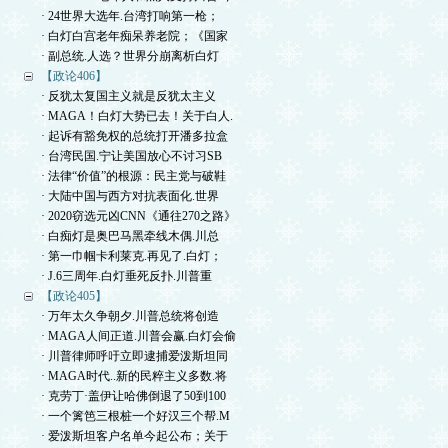
· 24世界大选年.台湾打响第一枪；
· 白灯白宫老年痴呆养老院；《国家
· 副总统.人选？世界分崩离析白灯
【政论406】
· 反犹太复国主义就是反犹太主义
· MAGA！白灯大势已去！关于白人.
· 起诉有豁免权的总统打开潘多拉盒
· 台湾民国.宁让美国放心不讨习SB
· 法律“价值”的根源：民主党与破鞋
· 大陆中国与西方对抗表面化.世界
· 2020窃选元凶CNN《通往270之路》
· 白痴灯是奥巴马黑牵线木偶.川总
· 第一巾帼卡利莱克.再见了.白灯；
· J.6三周年.白灯垂死反扑.川普重
【政论405】
· 万年太久争朝夕.川普总统将创造
· MAGA人间正道.川普会赢.白灯会偷
· 川普律师呼吁立即逮捕爱泼斯坦同
· MAGA时代..新的民粹主义多数.将
· 克劳丁·盖伊让哈佛倒退了50到100
· 一个篱笆三根桩一个好汉三个帮.M
· 爱泼斯坦客户名单今起公布；关于