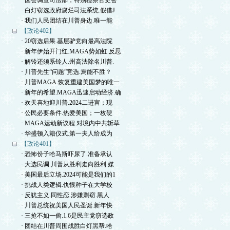
· 国会调查司法部，特别检察官史密
· 白灯窃选政府腐烂司法系统.假借J
· 我们人民团结在川普身边.唯一能
【政论402】
· 20窃选后果.基层驴党向最高法院
· 新年伊始开门红.MAGA势如虹.反思
· 解铃还须系铃人.州高法除名川普.
· 川普先生“问题”竞选.焉能不胜？
· 川普MAGA.恢复重建美国梦的唯一
· 新年的希望.MAGA迅速启动经济.确
· 欢天喜地迎川普.2024二进宫；现
· 公民必要条件.热爱美国；一枚硬
· MAGA运动新议程.对境内中共斩草
· 华盛顿入籍仪式.第一夫人给成为
【政论401】
· 恐怖份子哈马斯吓尿了.准备承认
· 大选民调.川普从胜利走向胜利.媒
· 美国最后立场.2024可能是我们的1
· 挑战人类逻辑.仇恨种子在大学校
· 反犹主义.同性恋.涉嫌剽窃.黑人
· 川普总统祝美国人民圣诞.新年快
· 三抢不如一偷.1.6是民主党窃选政
· 团结在川普周围战胜白灯黑帮.哈