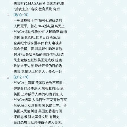
· 川普时代.MAGA运动.美国精神.重
· “反犹主义”.名校.教育系统.背后
【政论400】
· 一朝遭蛇咬十年怕井绳.20窃选的
· 人民冠军川普在2024选坛至高无上
· MAGA运动气势如虹.人民响应.能源
· 美国面临危机..世界日益动荡.我
· 全美纪念珍珠港事件.白灯电视讲
· 黑命贵挺川普.川黑犀牛狗咬尿泡.
· 10月7日是哈马斯的挑战信号.窃选
· 民主党极左摧毁美国无底线.提案
· 政治止于边界 逆转拜登伪府的边
· 川普.竞技场上的男人；要么一赶
【政论399】
· MAGA洪流滚.美国以色列不可胜.白
· 弹劾白灯步步深入.黑帮政府FBI直
· 美国.上帝赐予人类的礼物.我们人
· MAGA纲举.人民目张.百花齐放百家
· MAGA运动席卷美国.风靡世界.川普
· 美国人民挺川普.美国把香港打回
· 逻辑思考.犹太基督文明.有历史.
· 白灯怂恿大批恐怖份子进入美国.