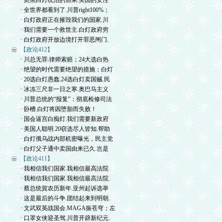
· 奥黑白灯统治的后果.美国的女性
· 全世界都看到了.川普right100%；
· 白灯政府正在摧毁我们的国家.川
· 我们需要一个救世主.白灯政府穷
· 白灯政府开放边境打开罪恶闸门.
【政论412】
· 川总无罪.律师索赔；24大选白热
· 绝望的时代需要绝望的措施；白灯
· 20选白灯愚蠢.24选白灯卖国贼.民
· 冰冻三尺非一日之寒.奥巴马主义
· 川普总统的“报复”：彻底检修司法
· 卧槽.白灯将因堕胎而失败！
· 国会逼宫白痴灯.我们需要新政府
· 美国人聪明.20窃选尽人皆知.帮助
· 白灯俄乌战内部机密曝光，民主党
· 白灯父子通中卖国由来已久.岂是
【政论411】
· 我相信我们国家.我相信最高法院
· 我相信我们国家.我相信最高法院.
· 蔡总统賀农历新年.亚州起诉选举
· 这是最后的斗争.团结起来到明朝.
· 文武双英战国会.MAGA振苍穹；左
· 口罩女侠迎圣驾.川普开辟新纪元.