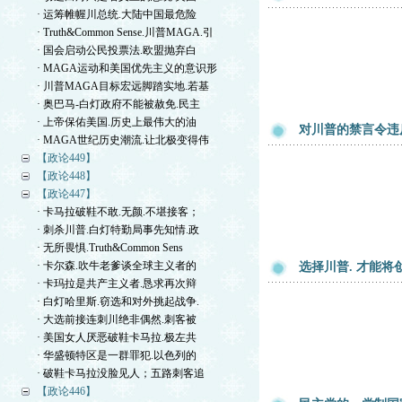
· 运筹帷幄川总统.大陆中国最危险
· Truth&Common Sense.川普MAGA.引
· 国会启动公民投票法.欧盟抛弃白
· MAGA运动和美国优先主义的意识形
· 川普MAGA目标宏远脚踏实地.若基
· 奥巴马-白灯政府不能被赦免.民主
· 上帝保佑美国.历史上最伟大的油
对川普的禁言令违反
· MAGA世纪历史潮流.让北极变得伟
【政论449】
【政论448】
【政论447】
· 卡马拉破鞋不敢.无颜.不堪接客；
· 刺杀川普.白灯特勤局事先知情.政
· 无所畏惧.Truth&Common Sens
· 卡尔森.吹牛老爹谈全球主义者的
选择川普. 才能
· 卡玛拉是共产主义者.恳求再次辩
· 白灯哈里斯.窃选和对外挑起战争.
· 大选前接连刺川绝非偶然.刺客被
· 美国女人厌恶破鞋卡马拉.极左共
· 华盛顿特区是一群罪犯.以色列的
· 破鞋卡马拉没脸见人；五路刺客追
【政论446】