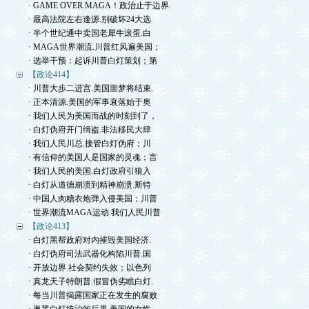
· GAME OVER.MAGA！政治止于边界.
· 最高法院左右逢源.别破坏24大选
· 半个世纪通中卖国老犀牛滚蛋.白
· MAGA世界潮流.川普红风遍美国；
· 选举干预：起诉川普白灯策划；第
【政论414】
· 川普大步二进宫.美国噩梦将结束.
· 正本清源.美国的军事衰落始于奥
· 我们人民为美国而战的时刻到了，
· 白灯伪府开门缉盗.非法移民大肆
· 我们人民川总.接管白灯伪府；川
· 有信仰的美国人是国家的灵魂；言
· 我们人民的美国.白灯政府引狼入
· 白灯从道德崩溃到精神崩溃.斯特
· 中国人肉糖衣炮弹入侵美国；川普
· 世界潮流MAGA运动.我们人民川普
【政论413】
· 白灯黑帮政府对内摧毁美国经济.
· 白灯伪府司法武器化构陷川普.国
· 开放边界.社会契约失效；以色列
· 真龙天子特朗普.假冒伪劣瞧白灯.
· 每当川普揭露国家正在发生的腐败