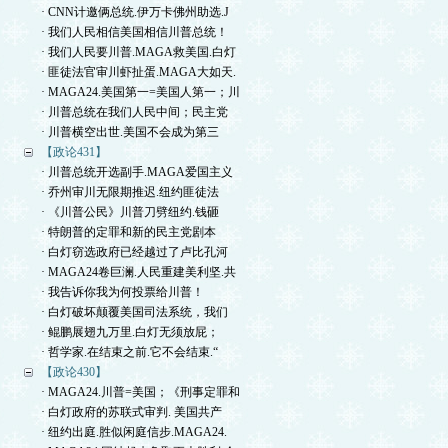
· CNN计邀俩总统.伊万卡佛州助选.J
· 我们人民相信美国相信川普总统！
· 我们人民要川普.MAGA救美国.白灯
· 匪徒法官审川虾扯蛋.MAGA大如天.
· MAGA24.美国第一=美国人第一；川
· 川普总统在我们人民中间；民主党
· 川普横空出世.美国不会成为第三
【政论431】
· 川普总统开选副手.MAGA爱国主义
· 乔州审川无限期推迟.纽约匪徒法
· 《川普公民》川普刀劈纽约.钱砸
· 特朗普的定罪和新的民主党剧本
· 白灯窃选政府已经越过了卢比孔河
· MAGA24卷巨澜.人民重建美利坚.共
· 我告诉你我为何投票给川普！
· 白灯破坏颠覆美国司法系统，我们
· 鲲鹏展翅九万里.白灯无须放屁；
· 哲学家.在结束之前.它不会结束.“
【政论430】
· MAGA24.川普=美国；《刑事定罪和
· 白灯政府的苏联式审判. 美国共产
· 纽约出庭.胜似闲庭信步.MAGA24.