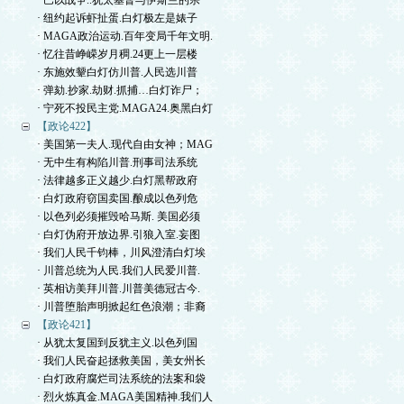
· 巴以战争..犹太基督与伊斯兰的宗
· 纽约起诉虾扯蛋.白灯极左是婊子
· MAGA政治运动.百年变局千年文明.
· 忆往昔峥嵘岁月稠.24更上一层楼
· 东施效颦白灯仿川普.人民选川普
· 弹劾.抄家.劫财.抓捕…白灯诈尸；
· 宁死不投民主党.MAGA24.奥黑白灯
【政论422】
· 美国第一夫人.现代自由女神；MAG
· 无中生有构陷川普.刑事司法系统
· 法律越多正义越少.白灯黑帮政府
· 白灯政府窃国卖国.酿成以色列危
· 以色列必须摧毁哈马斯. 美国必须
· 白灯伪府开放边界.引狼入室.妄图
· 我们人民千钧棒，川风澄清白灯埃
· 川普总统为人民.我们人民爱川普.
· 英相访美拜川普.川普美德冠古今.
· 川普堕胎声明掀起红色浪潮；非裔
【政论421】
· 从犹太复国到反犹主义.以色列国
· 我们人民奋起拯救美国，美女州长
· 白灯政府腐烂司法系统的法案和袋
· 烈火炼真金.MAGA美国精神.我们人