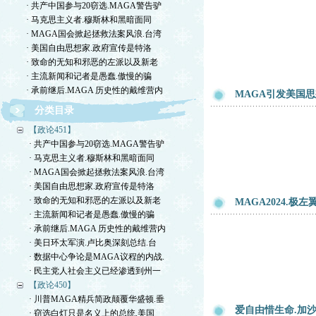
· 共产中国参与20窃选.MAGA警告驴
· 马克思主义者.穆斯林和黑暗面同
· MAGA国会掀起拯救法案风浪.台湾
· 美国自由思想家.政府宣传是特洛
· 致命的无知和邪恶的左派以及新老
· 主流新闻和记者是愚蠢.傲慢的骗
· 承前继后.MAGA 历史性的戴维营内
MAGA引发美国
分类目录
【政论451】
· 共产中国参与20窃选.MAGA警告驴
· 马克思主义者.穆斯林和黑暗面同
· MAGA国会掀起拯救法案风浪.台湾
· 美国自由思想家.政府宣传是特洛
· 致命的无知和邪恶的左派以及新老
MAGA2024.
· 主流新闻和记者是愚蠢.傲慢的骗
· 承前继后.MAGA 历史性的戴维营内
· 美日环太军演.卢比奥深刻总结.台
· 数据中心争论是MAGA议程的内战.
· 民主党人社会主义已经渗透到州一
【政论450】
· 川普MAGA精兵简政颠覆华盛顿.垂
爱自由惜生命.加
· 窃选白灯只是名义上的总统.美国