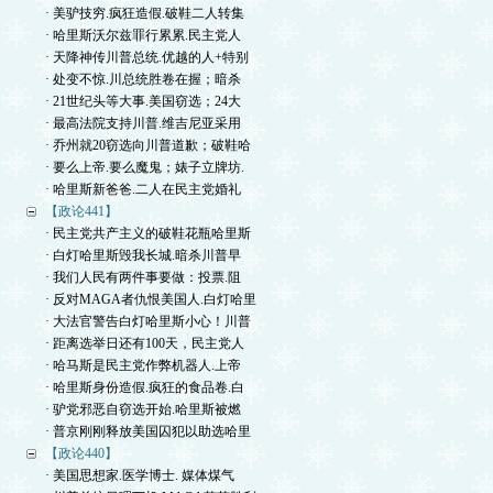
· 美驴技穷.疯狂造假.破鞋二人转集
· 哈里斯沃尔兹罪行累累.民主党人
· 天降神传川普总统.优越的人+特别
· 处变不惊.川总统胜卷在握；暗杀
· 21世纪头等大事.美国窃选；24大
· 最高法院支持川普.维吉尼亚采用
· 乔州就20窃选向川普道歉；破鞋哈
· 要么上帝.要么魔鬼；婊子立牌坊.
· 哈里斯新爸爸.二人在民主党婚礼
【政论441】
· 民主党共产主义的破鞋花瓶哈里斯
· 白灯哈里斯毁我长城.暗杀川普早
· 我们人民有两件事要做：投票.阻
· 反对MAGA者仇恨美国人.白灯哈里
· 大法官警告白灯哈里斯小心！川普
· 距离选举日还有100天，民主党人
· 哈马斯是民主党作弊机器人.上帝
· 哈里斯身份造假.疯狂的食品卷.白
· 驴党邪恶自窃选开始.哈里斯被燃
· 普京刚刚释放美国囚犯以助选哈里
【政论440】
· 美国思想家.医学博士. 媒体煤气