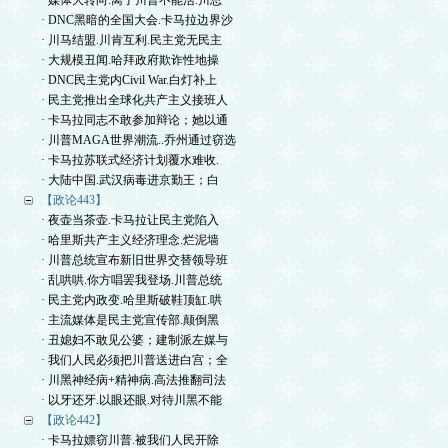
· 媒体大转向.离了川普不能活.川总
· DNC黑暗的全国大会.卡马拉边界沙
· 川马结盟.川肯互利.民主党无民主
· 大规模丑闻.哈拜政府欺诈性地操
· DNC民主党内Civil War.白灯补上
· 民主党推出全球化共产主义接班人
· 卡马拉同志不敢参加辩论；她以通
· 川普MAGA世界潮流..乔州通过窃选
· 卡马拉苏联式经济计划覆水难收.
· 大陆中国.武汉病毒进京勤王；白
【政论443】
· 夜壶当茶壶.卡马拉让民主党陷入
· 哈里斯共产主义经济理念.烂泥墙
· 川普总统宣布新旧世界交替领导班
· 乱哄哄.你方唱罢我登场.川普总统
· 民主党内政变.哈里斯破鞋顶缸.哄
· 主流媒体是民主党宣传部.颠倒黑
· 丑媳妇不敢见公婆；建制派左媒与
· 我们人民必须把川普送进白宫；全
· 川黑神经病+精神病.高法推翻司法
· 以牙还牙.以眼还眼.对待川黑不能
【政论442】
· 卡马拉嫖窃川普.被我们人民开除