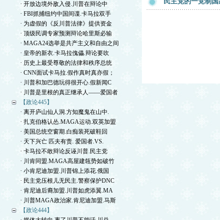
民主党的一党制国
· 开放边境外敌入侵.川普在辩论中
· FBI抓捕纽约中国间谍.卡马拉双手
· 为虚假的《反川普法律》提供资金
· 顶级民调专家预测辩论哈里斯必输
· MAGA24选举是共产主义和自由之间
· 皇帝的新衣.卡马拉傀儡.辩论要吹
· 历史上最受尊敬的法律和秩序总统
· CNN面试卡马拉.假作真时真亦假；
· 川普和加巴德玩得很开心.假新闻C
· 川普是里根的真正继承人——爱国者
【政论445】
· 离开庐山仙人洞.方知魔鬼在山中.
· 扎克伯格认怂.MAGA运动.双英加盟
· 美国总统空窗期.白痴装死破鞋回
· 天下兴亡 匹夫有责. 爱国者.VS.
· 卡马拉不敢辩论反诬川普.民主党
· 川肯同盟.MAGA高屋建瓴势如破竹
· 小肯尼迪加盟.川普锦上添花.俄国
· 民主党压根儿无民主.警察保护DNC
· 肯尼迪后裔加盟.川普如虎添翼.MA
· 川普MAGA政治家.肯尼迪加盟.马斯
【政论444】