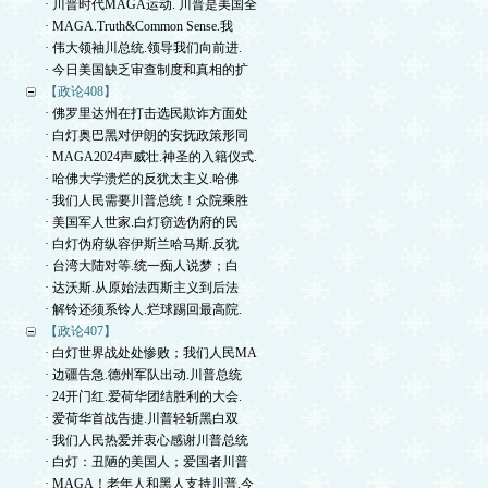
· 川普时代MAGA运动. 川普是美国全
· MAGA.Truth&Common Sense.我
· 伟大领袖川总统.领导我们向前进.
· 今日美国缺乏审查制度和真相的扩
【政论408】
· 佛罗里达州在打击选民欺诈方面处
· 白灯奥巴黑对伊朗的安抚政策形同
· MAGA2024声威壮.神圣的入籍仪式.
· 哈佛大学溃烂的反犹太主义.哈佛
· 我们人民需要川普总统！众院乘胜
· 美国军人世家.白灯窃选伪府的民
· 白灯伪府纵容伊斯兰哈马斯.反犹
· 台湾大陆对等.统一痴人说梦；白
· 达沃斯.从原始法西斯主义到后法
· 解铃还须系铃人.烂球踢回最高院.
【政论407】
· 白灯世界战处处惨败；我们人民MA
· 边疆告急.德州军队出动.川普总统
· 24开门红.爱荷华团结胜利的大会.
· 爱荷华首战告捷.川普轻斩黑白双
· 我们人民热爱并衷心感谢川普总统
· 白灯：丑陋的美国人；爱国者川普
· MAGA！老年人和黑人支持川普.今