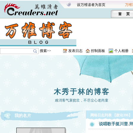
设万维读者为首页
万维
首 页
搜索>>
发表日志
控制面板
个人相册
木秀于林的博客
难消客气衰犹壮，不尽尘心老尚童
网络日志列表 【政论396】
我的名片
说唱歌手挺川普.