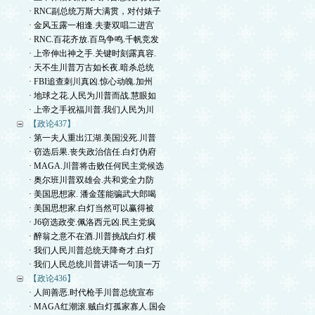
· RNC副总统万斯大满贯，对付婊子
· 金风玉露一相逢.夫妻双唱二进宫
· RNC.百花齐放.百鸟争鸣.千帆竞发
· 上帝伸出神之手.关键时刻露真容.
· 天不生川普万古如长夜.暗杀总统
· FBI追查刺川真凶.惊心动魄.加州
· 地球之花.人民为川普而战.慧眼如
· 上帝之手祝福川普.我们人民为川
【政论437】
· 第一夫人重出江湖.美国没死.川普
· 窃选后果.丧失政治信任.白灯伪府
· MAGA.川普将击败任何民主党候选
· 奥尔班川普双雄会.共和党全力防
· 美国思想家. 潘金莲能骗武大郎喝
· 美国思想家.白灯当然可以赢得被
· J6窃选政变.佩洛西元凶.民主党疯
· 醉翁之意不在酒.川普挑战白灯.横
· 我们人民川普总统天降奇才.白灯
· 我们人民总统川普讲话一句顶一万
【政论436】
· 人间善恶.时代枪手川普总统宣布
· MAGA红潮滚.贼白灯孤家寡人.国会