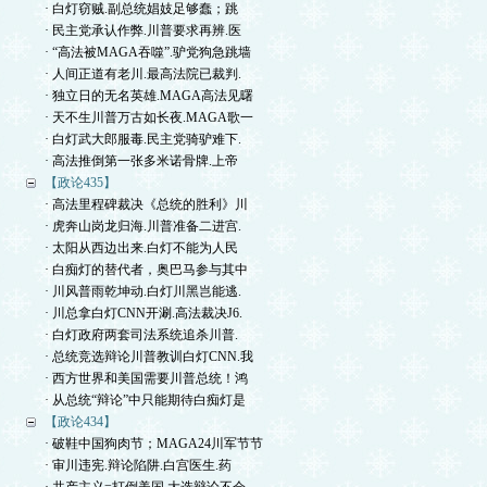
· 白灯窃贼.副总统娼妓足够蠢；跳
· 民主党承认作弊.川普要求再辨.医
· “高法被MAGA吞噬”.驴党狗急跳墙
· 人间正道有老川.最高法院已裁判.
· 独立日的无名英雄.MAGA高法见曙
· 天不生川普万古如长夜.MAGA歌一
· 白灯武大郎服毒.民主党骑驴难下.
· 高法推倒第一张多米诺骨牌.上帝
【政论435】
· 高法里程碑裁决《总统的胜利》川
· 虎奔山岗龙归海.川普准备二进宫.
· 太阳从西边出来.白灯不能为人民
· 白痴灯的替代者，奥巴马参与其中
· 川风普雨乾坤动.白灯川黑岂能逃.
· 川总拿白灯CNN开涮.高法裁决J6.
· 白灯政府两套司法系统追杀川普.
· 总统竞选辩论川普教训白灯CNN.我
· 西方世界和美国需要川普总统！鸿
· 从总统“辩论”中只能期待白痴灯是
【政论434】
· 破鞋中国狗肉节；MAGA24川军节节
· 审川违宪.辩论陷阱.白宫医生.药