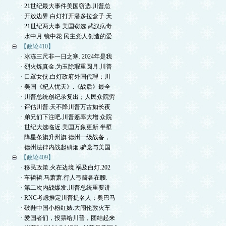
· 21世纪最大事件美国窃选.川普总
· 开放边界.白灯打开潘多拉盒子.天
· 21世纪两大事.美国窃选.武汉病毒
· 水中月.镜中花.民主党人创造的爱
【政论410】
· 冰冻三尺非一日之寒. 2024年是我
· 烈火炼真金.为玉除瑕重圆月.川普
· 口罩女侠.白灯政府外国代理；川
· 美国《杞人忧天》.《战后》最全
· 川普总统创纪录复出；人民众院穷
· 评估川普.天不降川普万古如长夜
· 弟兄们下注吧.川普赔率大增.众院
· 世纪大选临近.美国万象更新.半壁
· 降星条旗升州旗.德州一级战备，
· 德州法律内战起硝烟.驴党与美国
【政论409】
· 移民政策.火在边境.祸及白灯.202
· 车辚辚.马萧萧.行人弓箭各在腰.
· 第二次内战爆发.川普总统重要讲
· RNC考虑推定川普提名人；奥巴马
· 破鞋中国小粉红婊.大闹伦敦火车
· 爱国者们，投票给川普，团结起来