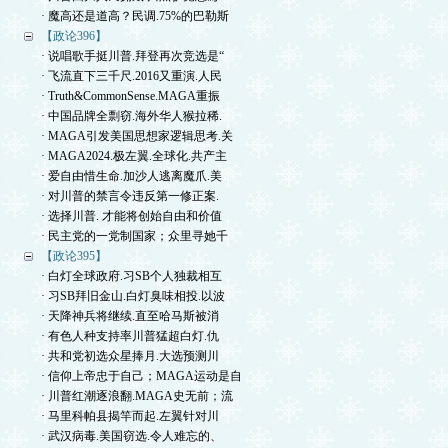
· 魔高还是道高？民调.75%的巴勒斯
【政论396】
· 说唱歌手挺川普.拜登再次竞选是“
· 飞流直下三千尺.2016又重演.人民
· Truth&CommonSense.MAGA重振
· 中国品牌全剽窃.海外华人猴拉稀.
· MAGA引发美国思想家逻辑思考.关
· MAGA2024.极左翼.全球化.共产主
· 爱自由惜生命.加沙人逃离魔爪.美
· 对川普的禁言令违反第一修正案.
· 选择川普. 才能将创始自由和价值
· 民主党的一党制国家；众里寻她千
【政论395】
· 白灯全球政府.习SB个人独裁相互
· 习SB拜旧金山.白灯臭味相投.以波
· 天降神兵将继续.直至哈马斯被消
· 有色人种支持率川普猛超白灯.仇
· 共和党初选众星捧月.大选预测川
· 信仰上帝忠于自己；MAGA运动是自
· 川普红潮逐浪翻.MAGA史无前；流
· 马里科帕县揭竿而起.左翼针对川
· 武汉病毒.美国窃选.令人难忘的、