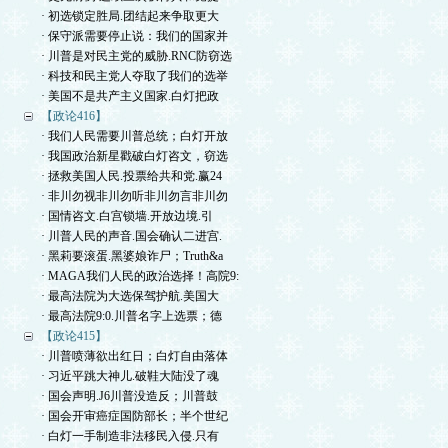
· 初选锁定胜局.团结起来争取更大
· 保守派需要停止说：我们的国家并
· 川普是对民主党的威胁.RNC防窃选
· 科技和民主党人夺取了我们的选举
· 美国不是共产主义国家.白灯把政
【政论416】
· 我们人民需要川普总统；白灯开放
· 我国政治新星戳破白灯咨文，窃选
· 拯救美国人民.投票给共和党.赢24
· 非川勿视非川勿听非川勿言非川勿
· 国情咨文.白宫锁墙.开放边境.引
· 川普人民的声音.国会确认二进宫.
· 黑莉要滚蛋.黑婆娘诈尸；Truth&a
· MAGA我们人民的政治选择！高院9:
· 最高法院为大选保驾护航.美国大
· 最高法院9:0.川普名字上选票；德
【政论415】
· 川普喷薄欲出红日；白灯自由落体
· 习近平跳大神儿.破鞋大陆没了魂
· 国会声明.J6川普没造反；川普鼓
· 国会开审癌症国防部长；半个世纪
· 白灯一手制造非法移民入侵.只有