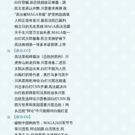
· 白灯窃贼.副总统娼妓足够蠢；跳
· 民主党承认作弊.川普要求再辨.医
· “高法被MAGA吞噬”.驴党狗急跳墙
· 人间正道有老川.最高法院已裁判.
· 独立日的无名英雄.MAGA高法见曙
· 天不生川普万古如长夜.MAGA歌一
· 白灯武大郎服毒.民主党骑驴难下.
· 高法推倒第一张多米诺骨牌.上帝
【政论435】
· 高法里程碑裁决《总统的胜利》川
· 虎奔山岗龙归海.川普准备二进宫.
· 太阳从西边出来.白灯不能为人民
· 白痴灯的替代者，奥巴马参与其中
· 川风普雨乾坤动.白灯川黑岂能逃.
· 川总拿白灯CNN开涮.高法裁决J6.
· 白灯政府两套司法系统追杀川普.
· 总统竞选辩论川普教训白灯CNN.我
· 西方世界和美国需要川普总统！鸿
· 从总统“辩论”中只能期待白痴灯是
【政论434】
· 破鞋中国狗肉节；MAGA24川军节节
· 审川违宪.辩论陷阱.白宫医生.药