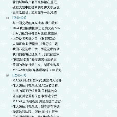
· 爱伯斯坦客户名单克林顿在册.还
· 破鞋大陆中国赞助的哈佛大学反犹
· 民主党议员：极左犀牛一丘河.选
【政论404】
· 与中国交易的真实成本. 我们最可
· 2024.我国自由国家历史的支点.MA
· 刀对刀枪对枪针尖对麦芒.选票除
· 上帝使者天籁之音.《联邦宪法》
· 人间正道.世界潮流.川普总统二进
· 我国不是选举干扰，而是选举抢劫
· 我们的边境已经崩溃，我们的国家
· “选票除名案”.极左川黑拉出的屎
· 美国的政治行动主义、制度失败和
· MAGA红潮卷.媒体跟着转.30年后好
【政论403】
· MAGA.终结精英时代.川普与人民开
· 伟大领袖川普总统.MAGA47议程.
· 合法的国王已经登陆.美利坚的奇
· 圣诞夜川总重要信息.收拾这个烂
· MAGA运动潮流涌.川普总统二进宫.
· 伟大领袖川普总统：我不是在竞选
· 20窃选和法院. 《纽约时报》拜登