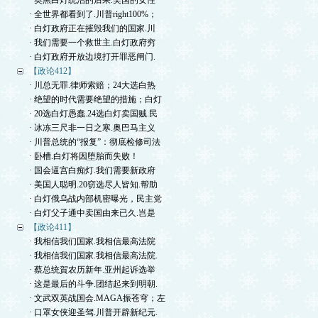
· 奥黑白灯统治的后果.美国的女性
· 全世界都看到了.川普right100%；
· 白灯政府正在摧毁我们的国家.川
· 我们需要一个救世主.白灯政府穷
· 白灯政府开放边境打开罪恶闸门.
【政论412】
· 川总无罪.律师索赔；24大选白热
· 绝望的时代需要绝望的措施；白灯
· 20选白灯愚蠢.24选白灯卖国贼.民
· 冰冻三尺非一日之寒.奥巴马主义
· 川普总统的“报复”：彻底检修司法
· 卧槽.白灯将因堕胎而失败！
· 国会逼宫白痴灯.我们需要新政府
· 美国人聪明.20窃选尽人皆知.帮助
· 白灯俄乌战内部机密曝光，民主党
· 白灯父子通中卖国由来已久.岂是
【政论411】
· 我相信我们国家.我相信最高法院
· 我相信我们国家.我相信最高法院.
· 蔡总统賀农历新年.亚州起诉选举
· 这是最后的斗争.团结起来到明朝.
· 文武双英战国会.MAGA振苍穹；左
· 口罩女侠迎圣驾.川普开辟新纪元.