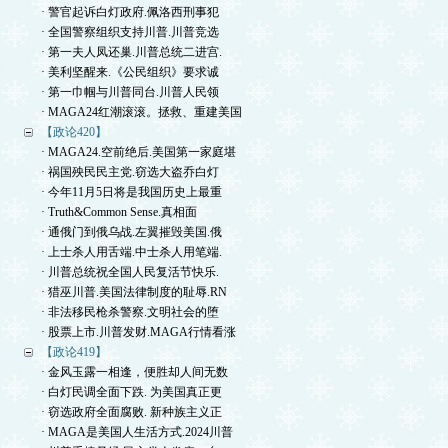
· 警官起诉白灯政府.佩洛西刑事犯
· 全国警察组织支持川普.川普竞选
· 第一夫人凤还巢.川普总统二进宫.
· 美利坚醒来.《公民组织》要求诚
· 第一巾帼与川普同台.川普人民领
· MAGA24红潮滚滚。拯救、重建美国
【政论420】
· MAGA24.空前绝后.美国第一家庭堪
· 祸国殃民民主党.窃选大盗乔白灯
· 今年11月5日将是我国历史上最重
· Truth&Common Sense.真相面
· 通俄门到俄乌战.左翼摧毁美国.俄
· 上士杀人用舌端.中士杀人用笔端.
· 川普总统祝全国人民复活节快乐.
· 猎巫川普.美国法律制度的耻辱.RN
· 非法移民枪杀警察.文明社会的堕
· 股票上市.川普发财.MAGA行情看涨
【政论419】
· 金风玉露一相逢，便胜却人间无数
· 白灯民调全面下跌. 为美国真正更
· 窃选政府全面腐败. 新种族主义正
· MAGA是美国人生活方式.2024川普