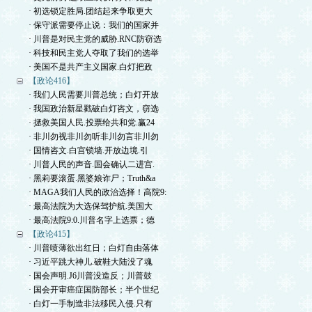
· 初选锁定胜局.团结起来争取更大
· 保守派需要停止说：我们的国家并
· 川普是对民主党的威胁.RNC防窃选
· 科技和民主党人夺取了我们的选举
· 美国不是共产主义国家.白灯把政
【政论416】
· 我们人民需要川普总统；白灯开放
· 我国政治新星戳破白灯咨文，窃选
· 拯救美国人民.投票给共和党.赢24
· 非川勿视非川勿听非川勿言非川勿
· 国情咨文.白宫锁墙.开放边境.引
· 川普人民的声音.国会确认二进宫.
· 黑莉要滚蛋.黑婆娘诈尸；Truth&a
· MAGA我们人民的政治选择！高院9:
· 最高法院为大选保驾护航.美国大
· 最高法院9:0.川普名字上选票；德
【政论415】
· 川普喷薄欲出红日；白灯自由落体
· 习近平跳大神儿.破鞋大陆没了魂
· 国会声明.J6川普没造反；川普鼓
· 国会开审癌症国防部长；半个世纪
· 白灯一手制造非法移民入侵.只有