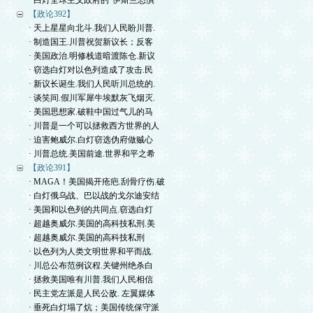
· 白灯全球主义政府的“伊斯兰恐惧
【政论392】
· 天上星星向北斗.我们人民盼川普.
· 制造国王.川普祝贺新议长；反客
· 美国政治.明修栈道暗渡陈仓.新议
· 窃选白灯对以色列造成了攻击.民
· 新议长诞生.我们人民听川总统的.
· 谈笑间.假川军犀牛埃默灰飞烟灭.
· 美国思想家.破鞋中国过气儿的马
· 川普是一个可以拯救西方世界的人
· 迫害鲍威尔.白灯窃选伪府做贼心
· 川普总统.美国前途.世界和平之希
【政论391】
· MAGA！美国揭开疮疤.刮骨疗伤.破
· 白灯俄乌战、巴以战的戈尔迪安结
· 美国和以色列的共同点.窃选白灯
· 超越奥威尔.美国的高科技私刑.美
· 超越奥威尔.美国的高科技私刑
· 以色列为人类文明世界和平而战.
· 川总公布范例议程.关键州绝杀白
· 拯救美国唯有川普.我们人民相信
· 民主党左派是人民公敌. 左翼媒体
· 垂死白灯塌了炕；美国传统保守派