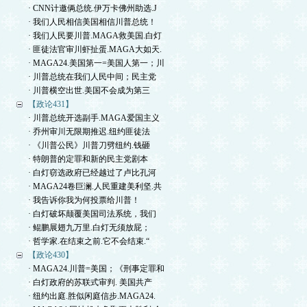
· CNN计邀俩总统.伊万卡佛州助选.J
· 我们人民相信美国相信川普总统！
· 我们人民要川普.MAGA救美国.白灯
· 匪徒法官审川虾扯蛋.MAGA大如天.
· MAGA24.美国第一=美国人第一；川
· 川普总统在我们人民中间；民主党
· 川普横空出世.美国不会成为第三
【政论431】
· 川普总统开选副手.MAGA爱国主义
· 乔州审川无限期推迟.纽约匪徒法
· 《川普公民》川普刀劈纽约.钱砸
· 特朗普的定罪和新的民主党剧本
· 白灯窃选政府已经越过了卢比孔河
· MAGA24卷巨澜.人民重建美利坚.共
· 我告诉你我为何投票给川普！
· 白灯破坏颠覆美国司法系统，我们
· 鲲鹏展翅九万里.白灯无须放屁；
· 哲学家.在结束之前.它不会结束.“
【政论430】
· MAGA24.川普=美国；《刑事定罪和
· 白灯政府的苏联式审判. 美国共产
· 纽约出庭.胜似闲庭信步.MAGA24.