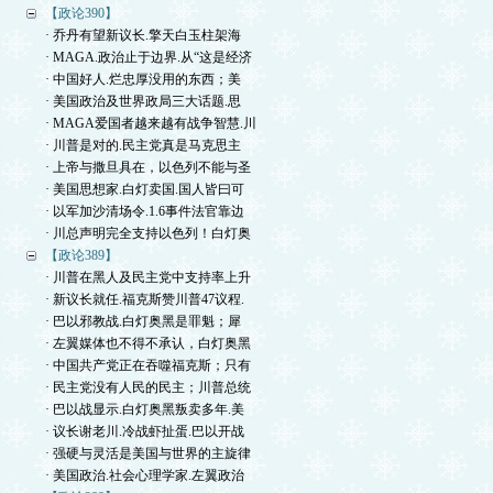
【政论390】
· 乔丹有望新议长.擎天白玉柱架海
· MAGA.政治止于边界.从“这是经济
· 中国好人.烂忠厚没用的东西；美
· 美国政治及世界政局三大话题.思
· MAGA爱国者越来越有战争智慧.川
· 川普是对的.民主党真是马克思主
· 上帝与撒旦具在，以色列不能与圣
· 美国思想家.白灯卖国.国人皆曰可
· 以军加沙清场令.1.6事件法官靠边
· 川总声明完全支持以色列！白灯奥
【政论389】
· 川普在黑人及民主党中支持率上升
· 新议长就任.福克斯赞川普47议程.
· 巴以邪教战.白灯奥黑是罪魁；犀
· 左翼媒体也不得不承认，白灯奥黑
· 中国共产党正在吞噬福克斯；只有
· 民主党没有人民的民主；川普总统
· 巴以战显示.白灯奥黑叛卖多年.美
· 议长谢老川.冷战虾扯蛋.巴以开战
· 强硬与灵活是美国与世界的主旋律
· 美国政治.社会心理学家.左翼政治