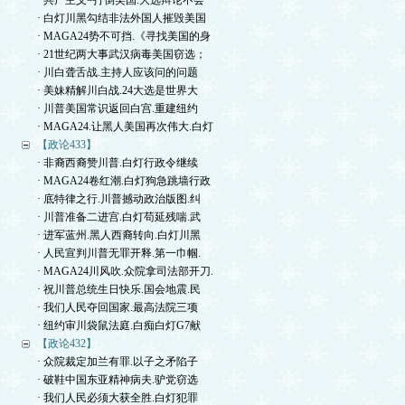
· 共产主义=打倒美国.大选辩论不会
· 白灯川黑勾结非法外国人摧毁美国
· MAGA24势不可挡.《寻找美国的身
· 21世纪两大事武汉病毒美国窃选；
· 川白聋舌战.主持人应该问的问题
· 美妹精解川白战.24大选是世界大
· 川普美国常识返回白宫.重建纽约
· MAGA24.让黑人美国再次伟大.白灯
【政论433】
· 非裔西裔赞川普.白灯行政令继续
· MAGA24卷红潮.白灯狗急跳墙行政
· 底特律之行.川普撼动政治版图.纠
· 川普准备二进宫.白灯苟延残喘.武
· 进军蓝州.黑人西裔转向.白灯川黑
· 人民宣判川普无罪开释.第一巾帼.
· MAGA24川风吹.众院拿司法部开刀.
· 祝川普总统生日快乐.国会地震.民
· 我们人民夺回国家.最高法院三项
· 纽约审川袋鼠法庭.白痴白灯G7献
【政论432】
· 众院裁定加兰有罪.以子之矛陷子
· 破鞋中国东亚精神病夫.驴党窃选
· 我们人民必须大获全胜.白灯犯罪