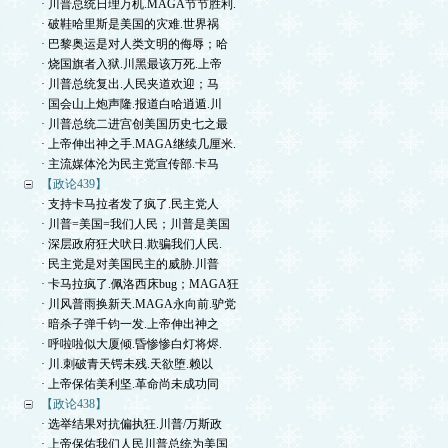
· 川普总统日理万机.MAGA节节胜利.
· 破鞋哈里斯是美国的灾难.世界祸
· 巴黎奥运是对人类文明的侮辱；哈
· 烧国旗者入狱.川黑最该万死.上帝
· 川普总统复出.人民夹道欢迎；马
· 国会山上炮声隆.报道白哈逍遁.川
· 川普总统二进宫创美国历史七之最
· 上帝伸出神之手.MAGA继续几厘米.
· 主流媒体沦为民主党宣传部.卡马
【政论439】
· 支持卡马拉者发了疯了.民主党人
· 川普=美国=我们人民；川普是美国
· 深层政府狂犬吠日.欺骗我们人民.
· 民主党是对美国民主的威胁.川普
· 卡马拉疯了.佩洛西床bug；MAGA狂
· 川风普雨换新天.MAGA永向前.驴党
· 暗杀子弹千钧一发.上帝伸出神之
· 呼啦啦似大厦倾.昏惨惨白灯将烬.
· 川.刺破青天锷未残.天欲堕.赖以
· 上帝保佑美利坚.革命尚未成功同
【政论438】
· 选举结果对抗偏执狂.川普/万斯政
· 上帝保佑我们人民川普总统为美国