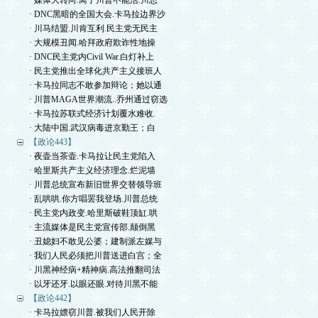
· 媒体大转向.离了川普不能活.川总
· DNC黑暗的全国大会.卡马拉边界沙
· 川马结盟.川肯互利.民主党无民主
· 大规模丑闻.哈拜政府欺诈性地操
· DNC民主党内Civil War.白灯补上
· 民主党推出全球化共产主义接班人
· 卡马拉同志不敢参加辩论；她以通
· 川普MAGA世界潮流..乔州通过窃选
· 卡马拉苏联式经济计划覆水难收.
· 大陆中国.武汉病毒进京勤王；白
【政论443】
· 夜壶当茶壶.卡马拉让民主党陷入
· 哈里斯共产主义经济理念.烂泥墙
· 川普总统宣布新旧世界交替领导班
· 乱哄哄.你方唱罢我登场.川普总统
· 民主党内政变.哈里斯破鞋顶缸.哄
· 主流媒体是民主党宣传部.颠倒黑
· 丑媳妇不敢见公婆；建制派左媒与
· 我们人民必须把川普送进白宫；全
· 川黑神经病+精神病.高法推翻司法
· 以牙还牙.以眼还眼.对待川黑不能
【政论442】
· 卡马拉嫖窃川普.被我们人民开除