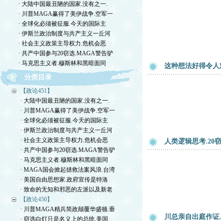
· 大陆中国最丑陋的国家.没有之一.
· 川普MAGA赢得了美伊战争.空军一
· 全球化必须被征服.今天的国际主
· 伊斯兰政治制度与共产主义一丘河
· 社会主义政策主导权力.危机会恶
· 共产中国参与20窃选.MAGA警告驴
· 马克思主义者.穆斯林和黑暗面同
这种想法好得令人
分类目录
【政论451】
· 大陆中国最丑陋的国家.没有之一.
· 川普MAGA赢得了美伊战争.空军一
· 全球化必须被征服.今天的国际主
· 伊斯兰政治制度与共产主义一丘河
· 社会主义政策主导权力.危机会恶
人类逻辑思考.2
· 共产中国参与20窃选.MAGA警告驴
· 马克思主义者.穆斯林和黑暗面同
· MAGA国会掀起拯救法案风浪.台湾
· 美国自由思想家.政府宣传是特洛
· 致命的无知和邪恶的左派以及新老
【政论450】
· 川普MAGA精兵简政颠覆华盛顿.垂
川总亲自出庭作证
· 窃选白灯只是名义上的总统.美国