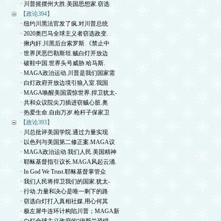
· 川普摇摆州大胜.美国思想家.窃选
【政论394】
· 纽约川黑法官发了疯.对川普总统
· 2020奥巴马全球主义者窃选政变.
· 揪内奸.川黑后台索罗斯.《禁止中
· 世界厌恶巴勒斯坦.贼白灯开放边
· 破鞋中国.世界头号威胁.哈马斯.
· MAGA政治运动.川普是我们国家需
· 白灯政府开放边境引狼入室.我国
· MAGA唤醒美国震惊世界.捍卫犹太-
· 共和众议院尖刀插进窃贼心脏.奥
· 热爱生命.自由万岁.枪杆子保家卫
【政论393】
· 川总批评美国学院.通过力量实现
· 以色列与美国第二修正案.MAGA议
· MAGA政治运动.我们人民.美国精神
· 耶稣基督指引议长.MAGA风起云涌.
· In God We Trust.耶稣基督掌管众
· 我们人民将捍卫我们的国家.犹太-
· 行动.力量和决心是唯一剩下的路
· 窃选白灯打入真相社媒.用心何其
· 极左犀牛连环计构陷川普；MAGA新