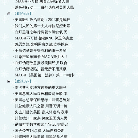
· .MAGA不可挡.川普2024提名人.白
· 以色列行动——白灯伪府对美国人民
【政论398】
· 美国医生政治评论：2024将是疯狂
· 我们人民的第一夫人梅拉尼娅出席
· 白灯垂暮之年行将就木脑缺氧.民
· MAGA不可挡.整顿RNC.保卫乌克兰
· 善恶之战.光明黑暗之战.支持以色
· 干预选举是拜登胜利的唯一希望.
· 川总声望振南卡.MAGA势力大！
· 白灯伪府故意摧毁美国经济.联合
· 白灯伪府诬陷川普无所不用其极.
· MAGA《美国第一法律》第一巾帼卡
【政论397】
· 南卡共和党地方选举的重大胜利.
· 美国总统人民议长相聚马拉歌.本
· 美国思想家逻辑思考：川普总统如
· 川总健康人民之福.川普民调一路
· 失去川普的美国.盲人骑瞎马.夜半
· 川普德州一家亲.保家卫国为人民.
· 逻辑哲学数学教师.牢记20.寄语24
· 国会公布1.6录像.人民自有公断.
· 川普回归人民拥戴.川黑驴党怂蔫