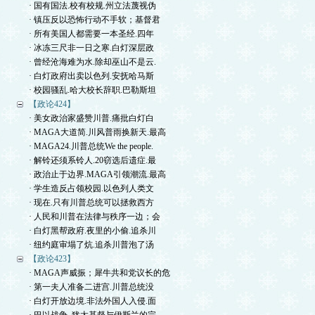
· 国有国法.校有校规.州立法蔑视伪
· 镇压反以恐怖行动不手软；基督君
· 所有美国人都需要一本圣经.四年
· 冰冻三尺非一日之寒.白灯深层政
· 曾经沧海难为水.除却巫山不是云.
· 白灯政府出卖以色列.安抚哈马斯
· 校园骚乱.哈大校长辞职.巴勒斯坦
【政论424】
· 美女政治家盛赞川普.痛批白灯白
· MAGA大道简.川风普雨换新天.最高
· MAGA24.川普总统We the people.
· 解铃还须系铃人.20窃选后遗症.最
· 政治止于边界.MAGA引领潮流.最高
· 学生造反占领校园.以色列人类文
· 现在.只有川普总统可以拯救西方
· 人民和川普在法律与秩序一边；会
· 白灯黑帮政府.夜里的小偷.追杀川
· 纽约庭审塌了炕.追杀川普泡了汤
【政论423】
· MAGA声威振；犀牛共和党议长的危
· 第一夫人准备二进宫.川普总统没
· 白灯开放边境.非法外国人入侵.面