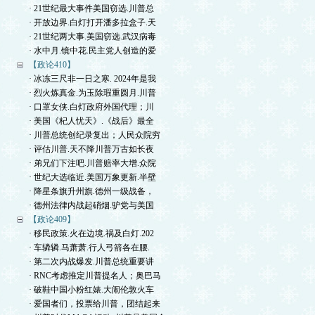
· 21世纪最大事件美国窃选.川普总
· 开放边界.白灯打开潘多拉盒子.天
· 21世纪两大事.美国窃选.武汉病毒
· 水中月.镜中花.民主党人创造的爱
【政论410】
· 冰冻三尺非一日之寒. 2024年是我
· 烈火炼真金.为玉除瑕重圆月.川普
· 口罩女侠.白灯政府外国代理；川
· 美国《杞人忧天》.《战后》最全
· 川普总统创纪录复出；人民众院穷
· 评估川普.天不降川普万古如长夜
· 弟兄们下注吧.川普赔率大增.众院
· 世纪大选临近.美国万象更新.半壁
· 降星条旗升州旗.德州一级战备，
· 德州法律内战起硝烟.驴党与美国
【政论409】
· 移民政策.火在边境.祸及白灯.202
· 车辚辚.马萧萧.行人弓箭各在腰.
· 第二次内战爆发.川普总统重要讲
· RNC考虑推定川普提名人；奥巴马
· 破鞋中国小粉红婊.大闹伦敦火车
· 爱国者们，投票给川普，团结起来