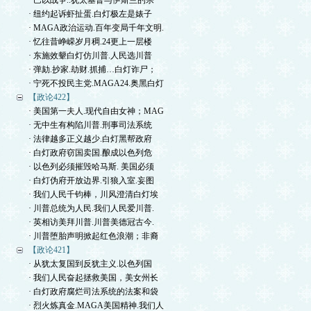
· 巴以战争..犹太基督与伊斯兰的宗
· 纽约起诉虾扯蛋.白灯极左是婊子
· MAGA政治运动.百年变局千年文明.
· 忆往昔峥嵘岁月稠.24更上一层楼
· 东施效颦白灯仿川普.人民选川普
· 弹劾.抄家.劫财.抓捕…白灯诈尸；
· 宁死不投民主党.MAGA24.奥黑白灯
【政论422】
· 美国第一夫人.现代自由女神；MAG
· 无中生有构陷川普.刑事司法系统
· 法律越多正义越少.白灯黑帮政府
· 白灯政府窃国卖国.酿成以色列危
· 以色列必须摧毁哈马斯. 美国必须
· 白灯伪府开放边界.引狼入室.妄图
· 我们人民千钧棒，川风澄清白灯埃
· 川普总统为人民.我们人民爱川普.
· 英相访美拜川普.川普美德冠古今.
· 川普堕胎声明掀起红色浪潮；非裔
【政论421】
· 从犹太复国到反犹主义.以色列国
· 我们人民奋起拯救美国，美女州长
· 白灯政府腐烂司法系统的法案和袋
· 烈火炼真金.MAGA美国精神.我们人