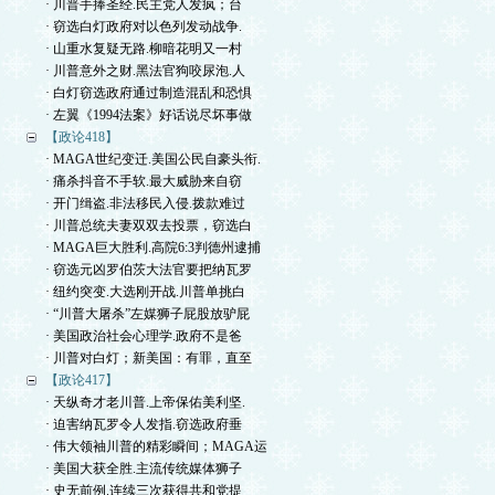
· 川普手捧圣经.民主党人发疯；台
· 窃选白灯政府对以色列发动战争.
· 山重水复疑无路.柳暗花明又一村
· 川普意外之财.黑法官狗咬尿泡.人
· 白灯窃选政府通过制造混乱和恐惧
· 左翼《1994法案》好话说尽坏事做
【政论418】
· MAGA世纪变迁.美国公民自豪头衔.
· 痛杀抖音不手软.最大威胁来自窃
· 开门缉盗.非法移民入侵.拨款难过
· 川普总统夫妻双双去投票，窃选白
· MAGA巨大胜利.高院6:3判德州逮捕
· 窃选元凶罗伯茨大法官要把纳瓦罗
· 纽约突变.大选刚开战.川普单挑白
· “川普大屠杀”左媒狮子屁股放驴屁
· 美国政治社会心理学.政府不是爸
· 川普对白灯；新美国：有罪，直至
【政论417】
· 天纵奇才老川普.上帝保佑美利坚.
· 迫害纳瓦罗令人发指.窃选政府垂
· 伟大领袖川普的精彩瞬间；MAGA运
· 美国大获全胜.主流传统媒体狮子
· 史无前例.连续三次获得共和党提