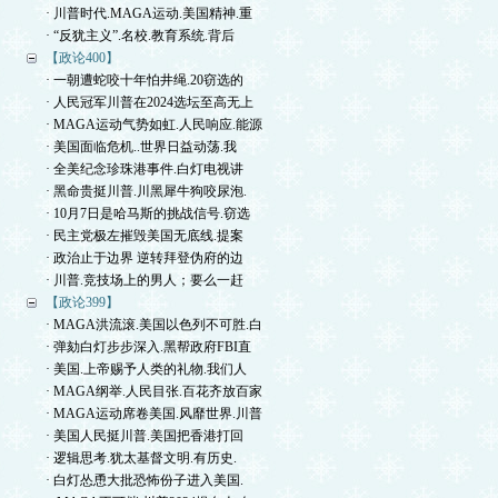
· 川普时代.MAGA运动.美国精神.重
· “反犹主义”.名校.教育系统.背后
【政论400】
· 一朝遭蛇咬十年怕井绳.20窃选的
· 人民冠军川普在2024选坛至高无上
· MAGA运动气势如虹.人民响应.能源
· 美国面临危机..世界日益动荡.我
· 全美纪念珍珠港事件.白灯电视讲
· 黑命贵挺川普.川黑犀牛狗咬尿泡.
· 10月7日是哈马斯的挑战信号.窃选
· 民主党极左摧毁美国无底线.提案
· 政治止于边界 逆转拜登伪府的边
· 川普.竞技场上的男人；要么一赶
【政论399】
· MAGA洪流滚.美国以色列不可胜.白
· 弹劾白灯步步深入.黑帮政府FBI直
· 美国.上帝赐予人类的礼物.我们人
· MAGA纲举.人民目张.百花齐放百家
· MAGA运动席卷美国.风靡世界.川普
· 美国人民挺川普.美国把香港打回
· 逻辑思考.犹太基督文明.有历史.
· 白灯怂恿大批恐怖份子进入美国.