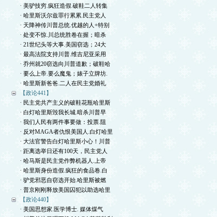
· 美驴技穷.疯狂造假.破鞋二人转集
· 哈里斯沃尔兹罪行累累.民主党人
· 天降神传川普总统.优越的人+特别
· 处变不惊.川总统胜卷在握；暗杀
· 21世纪头等大事.美国窃选；24大
· 最高法院支持川普.维吉尼亚采用
· 乔州就20窃选向川普道歉；破鞋哈
· 要么上帝.要么魔鬼；婊子立牌坊.
· 哈里斯新爸爸.二人在民主党婚礼
【政论441】
· 民主党共产主义的破鞋花瓶哈里斯
· 白灯哈里斯毁我长城.暗杀川普早
· 我们人民有两件事要做：投票.阻
· 反对MAGA者仇恨美国人.白灯哈里
· 大法官警告白灯哈里斯小心！川普
· 距离选举日还有100天，民主党人
· 哈马斯是民主党作弊机器人.上帝
· 哈里斯身份造假.疯狂的食品卷.白
· 驴党邪恶自窃选开始.哈里斯被燃
· 普京刚刚释放美国囚犯以助选哈里
【政论440】
· 美国思想家.医学博士. 媒体煤气