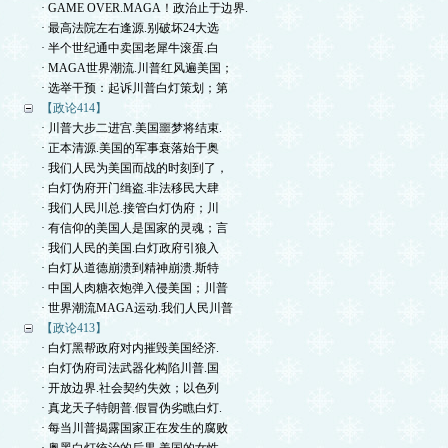
· GAME OVER.MAGA！政治止于边界.
· 最高法院左右逢源.别破坏24大选
· 半个世纪通中卖国老犀牛滚蛋.白
· MAGA世界潮流.川普红风遍美国；
· 选举干预：起诉川普白灯策划；第
【政论414】
· 川普大步二进宫.美国噩梦将结束.
· 正本清源.美国的军事衰落始于奥
· 我们人民为美国而战的时刻到了，
· 白灯伪府开门缉盗.非法移民大肆
· 我们人民川总.接管白灯伪府；川
· 有信仰的美国人是国家的灵魂；言
· 我们人民的美国.白灯政府引狼入
· 白灯从道德崩溃到精神崩溃.斯特
· 中国人肉糖衣炮弹入侵美国；川普
· 世界潮流MAGA运动.我们人民川普
【政论413】
· 白灯黑帮政府对内摧毁美国经济.
· 白灯伪府司法武器化构陷川普.国
· 开放边界.社会契约失效；以色列
· 真龙天子特朗普.假冒伪劣瞧白灯.
· 每当川普揭露国家正在发生的腐败