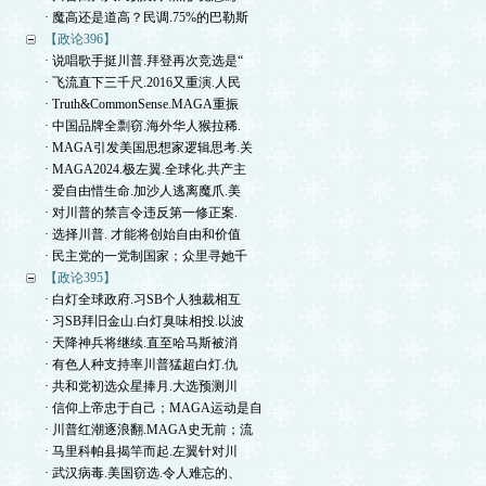
· 魔高还是道高？民调.75%的巴勒斯
【政论396】
· 说唱歌手挺川普.拜登再次竞选是“
· 飞流直下三千尺.2016又重演.人民
· Truth&CommonSense.MAGA重振
· 中国品牌全剽窃.海外华人猴拉稀.
· MAGA引发美国思想家逻辑思考.关
· MAGA2024.极左翼.全球化.共产主
· 爱自由惜生命.加沙人逃离魔爪.美
· 对川普的禁言令违反第一修正案.
· 选择川普. 才能将创始自由和价值
· 民主党的一党制国家；众里寻她千
【政论395】
· 白灯全球政府.习SB个人独裁相互
· 习SB拜旧金山.白灯臭味相投.以波
· 天降神兵将继续.直至哈马斯被消
· 有色人种支持率川普猛超白灯.仇
· 共和党初选众星捧月.大选预测川
· 信仰上帝忠于自己；MAGA运动是自
· 川普红潮逐浪翻.MAGA史无前；流
· 马里科帕县揭竿而起.左翼针对川
· 武汉病毒.美国窃选.令人难忘的、