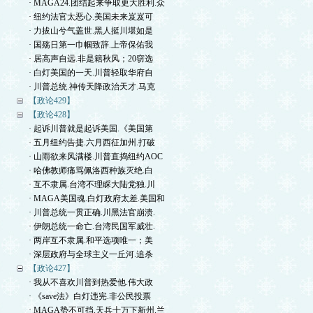
· MAGA24.团结起来争取更大胜利.众
· 纽约法官太恶心.美国未来岌岌可
· 力拔山兮气盖世.黑人挺川堪如是
· 国殇日第一巾帼致辞.上帝保佑我
· 居高声自远.非是籍秋风；20窃选
· 白灯美国的一天.川普轻取华府自
· 川普总统.神传天降政治天才.马克
【政论429】
【政论428】
· 起诉川普就是起诉美国.《美国第
· 五月纽约告捷.六月西征加州.打破
· 山雨欲来风满楼.川普直捣纽约AOC
· 哈佛教师痛骂佩洛西种族灭绝.白
· 互不隶属.台湾不理睬大陆党独.川
· MAGA美国魂.白灯政府太差.美国和
· 川普总统一贯正确.川黑法官崩溃.
· 伊朗总统一命亡.台湾民国军威壮.
· 两岸互不隶属.和平选项唯一；美
· 深层政府与全球主义一丘河.追杀
【政论427】
· 我从不喜欢川普到热爱他.伟大政
· 《save法》白灯违宪.非公民投票
· MAGA势不可挡.天兵十万下新州.兰