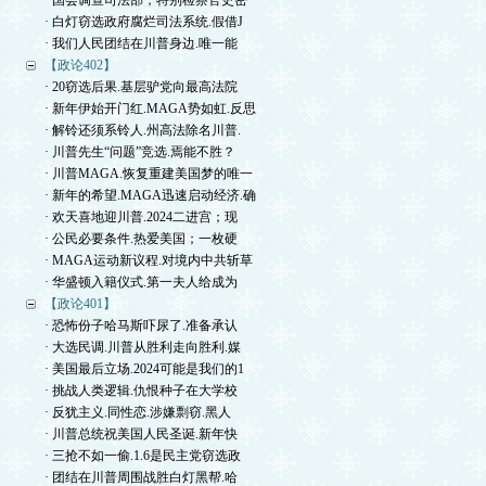
· 国会调查司法部，特别检察官史密
· 白灯窃选政府腐烂司法系统.假借J
· 我们人民团结在川普身边.唯一能
【政论402】
· 20窃选后果.基层驴党向最高法院
· 新年伊始开门红.MAGA势如虹.反思
· 解铃还须系铃人.州高法除名川普.
· 川普先生“问题”竞选.焉能不胜？
· 川普MAGA.恢复重建美国梦的唯一
· 新年的希望.MAGA迅速启动经济.确
· 欢天喜地迎川普.2024二进宫；现
· 公民必要条件.热爱美国；一枚硬
· MAGA运动新议程.对境内中共斩草
· 华盛顿入籍仪式.第一夫人给成为
【政论401】
· 恐怖份子哈马斯吓尿了.准备承认
· 大选民调.川普从胜利走向胜利.媒
· 美国最后立场.2024可能是我们的1
· 挑战人类逻辑.仇恨种子在大学校
· 反犹主义.同性恋.涉嫌剽窃.黑人
· 川普总统祝美国人民圣诞.新年快
· 三抢不如一偷.1.6是民主党窃选政
· 团结在川普周围战胜白灯黑帮.哈