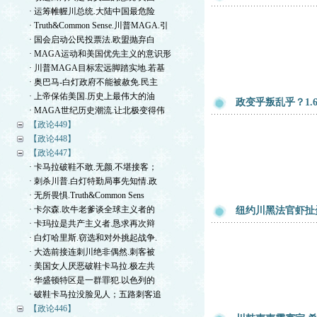
· 运筹帷幄川总统.大陆中国最危险
· Truth&Common Sense.川普MAGA.引
· 国会启动公民投票法.欧盟抛弃白
· MAGA运动和美国优先主义的意识形
· 川普MAGA目标宏远脚踏实地.若基
· 奥巴马-白灯政府不能被赦免.民主
· 上帝保佑美国.历史上最伟大的油
政变乎叛乱乎？1.
· MAGA世纪历史潮流.让北极变得伟
【政论449】
【政论448】
【政论447】
· 卡马拉破鞋不敢.无颜.不堪接客；
· 刺杀川普.白灯特勤局事先知情.政
· 无所畏惧.Truth&Common Sens
· 卡尔森.吹牛老爹谈全球主义者的
纽约川黑法官虾扯
· 卡玛拉是共产主义者.恳求再次辩
· 白灯哈里斯.窃选和对外挑起战争.
· 大选前接连刺川绝非偶然.刺客被
· 美国女人厌恶破鞋卡马拉.极左共
· 华盛顿特区是一群罪犯.以色列的
· 破鞋卡马拉没脸见人；五路刺客追
【政论446】