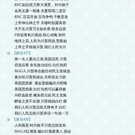
· RNC副总统万斯大满贯，对付婊子
· 金风玉露一相逢.夫妻双唱二进宫
· RNC.百花齐放.百鸟争鸣.千帆竞发
· 上帝伸出神之手.关键时刻露真容.
· 天不生川普万古如长夜.暗杀总统
· FBI追查刺川真凶.惊心动魄.加州
· 地球之花.人民为川普而战.慧眼如
· 上帝之手祝福川普.我们人民为川
【政论437】
· 第一夫人重出江湖.美国没死.川普
· 窃选后果.丧失政治信任.白灯伪府
· MAGA.川普将击败任何民主党候选
· 奥尔班川普双雄会.共和党全力防
· 美国思想家. 潘金莲能骗武大郎喝
· 美国思想家.白灯当然可以赢得被
· J6窃选政变.佩洛西元凶.民主党疯
· 醉翁之意不在酒.川普挑战白灯.横
· 我们人民川普总统天降奇才.白灯
· 我们人民总统川普讲话一句顶一万
【政论436】
· 人间善恶.时代枪手川普总统宣布
· MAGA红潮滚.贼白灯孤家寡人.国会