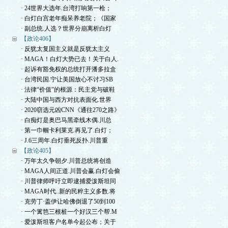
· 24世界大选年.台湾打响第一枪；
· 白灯白宫老年痴呆养老院；《国家
· 副总统.人选？世界分崩离析白灯
【政论406】
· 反犹太复国主义就是反犹太主义
· MAGA！白灯大势已去！关于白人.
· 起诉有豁免权的总统打开潘多拉盒
· 台湾民国.宁让美国放心不讨习SB
· 法律“价值”的根源：民主党与破鞋
· 大陆中国与西方对抗表面化.世界
· 2020窃选元凶CNN《通往270之路》
· 白痴灯是奥巴马黑牵线木偶.川总
· 第一巾帼卡利莱克.再见了.白灯；
· J.6三周年.白灯垂死反扑.川普重
【政论405】
· 万年太久争朝夕.川普总统将创造
· MAGA人间正道.川普会赢.白灯会偷
· 川普律师呼吁立即逮捕爱泼斯坦同
· MAGA时代..新的民粹主义多数.将
· 克劳丁·盖伊让哈佛倒退了50到100
· 一个篱笆三根桩一个好汉三个帮.M
· 爱泼斯坦客户名单今起公布；关于