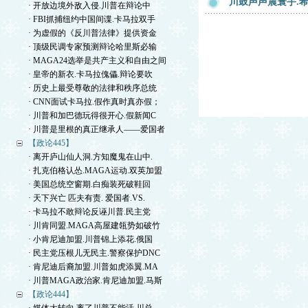
川鼓声声震寰宇.
· 开放边境外敌入侵.川普在辩论中
· FBI抓捕纽约中国间谍.卡马拉双手
· 为虚假的《反川普法律》提供资金
· 顶级民调专家预测辩论哈里斯必输
· MAGA24选举是共产主义和自由之间
· 皇帝的新衣.卡马拉傀儡.辩论要吹
· 历史上最受尊敬的法律和秩序总统
· CNN面试卡马拉.假作真时真亦假；
· 川普和加巴德玩得很开心.假新闻C
· 川普是里根的真正继承人——爱国者
【政论445】
· 离开庐山仙人洞.方知魔鬼在山中.
· 扎克伯格认怂.MAGA运动.双英加盟
· 美国总统空窗期.白痴装死破鞋回
· 天下兴亡 匹夫有责. 爱国者.VS.
· 卡马拉不敢辩论反诬川普.民主党
· 川肯同盟.MAGA高屋建瓴势如破竹
· 小肯尼迪加盟.川普锦上添花.俄国
· 民主党压根儿无民主.警察保护DNC
· 肯尼迪后裔加盟.川普如虎添翼.MA
· 川普MAGA政治家.肯尼迪加盟.马斯
【政论444】