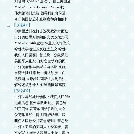
· 川普时代MAGA运动. 川普是美国全
· MAGA.Truth&Common Sense.我
· 伟大领袖川总统.领导我们向前进.
· 今日美国缺乏审查制度和真相的扩
【政论408】
· 佛罗里达州在打击选民欺诈方面处
· 白灯奥巴黑对伊朗的安抚政策形同
· MAGA2024声威壮.神圣的入籍仪式.
· 哈佛大学溃烂的反犹太主义.哈佛
· 我们人民需要川普总统！众院乘胜
· 美国军人世家.白灯窃选伪府的民
· 白灯伪府纵容伊斯兰哈马斯.反犹
· 台湾大陆对等.统一痴人说梦；白
· 达沃斯.从原始法西斯主义到后法
· 解铃还须系铃人.烂球踢回最高院.
【政论407】
· 白灯世界战处处惨败；我们人民MA
· 边疆告急.德州军队出动.川普总统
· 24开门红.爱荷华团结胜利的大会.
· 爱荷华首战告捷.川普轻斩黑白双
· 我们人民热爱并衷心感谢川普总统
· 白灯：丑陋的美国人；爱国者川普
· MAGA！老年人和黑人支持川普.今