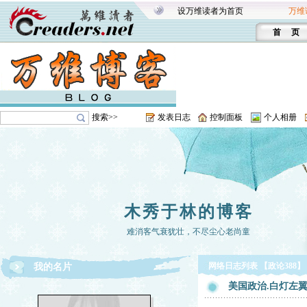
设万维读者为首页
万维
首 页
搜索>>
发表日志
控制面板
个人相册
木秀于林的博客
难消客气衰犹壮，不尽尘心老尚童
网络日志列表 【政论388】
我的名片
美国政治.白灯左