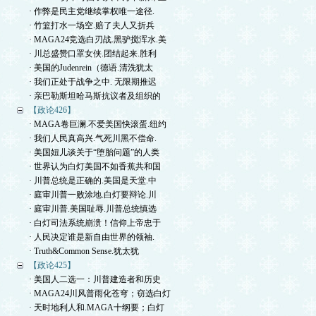
· 作弊是民主党继续掌权唯一途径.
· 竹篮打水一场空.赔了夫人又折兵
· MAGA24竞选白刃战.黑驴搅浑水.美
· 川总盛赞口罩女侠.团结起来.胜利
· 美国的Judenrein（德语.清洗犹太
· 我们正处于战争之中. 无限期推迟
· 亲巴勒斯坦哈马斯抗议者及组织的
【政论426】
· MAGA卷巨澜.不爱美国快滚蛋.纽约
· 我们人民真高兴.气死川黑不偿命.
· 美国妞儿谈关于“堕胎问题”的人类
· 世界认为白灯美国不如香蕉共和国
· 川普总统是正确的.美国是天堂.中
· 庭审川普一败涂地.白灯要辩论.川
· 庭审川普.美国耻辱.川普总统慎选
· 白灯司法系统崩溃！信仰上帝忠于
· 人民决定谁是新自由世界的领袖.
· Truth&Common Sense.犹太犹
【政论425】
· 美国人二选一：川普建造者和历史
· MAGA24川风普雨化苍穹；窃选白灯
· 天时地利人和.MAGA十纲要；白灯