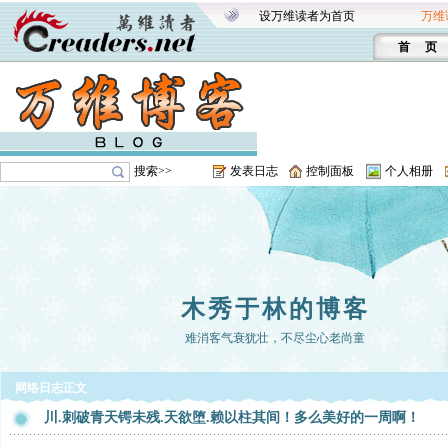
设万维读者为首页
万维
首 页
搜索>>
发表日志
控制面板
个人相册
木秀于林的博客
难消客气衰犹壮，不尽尘心老尚童
网络日志正文
川.刺破青天锷未残.天欲堕.赖以柱其间！多么美好的一周啊！