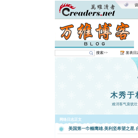
搜索>>
发表日
木秀于
难消客气衰犹壮
网络日志正文
美国第一巾帼鹰雄.美利坚希望之星.