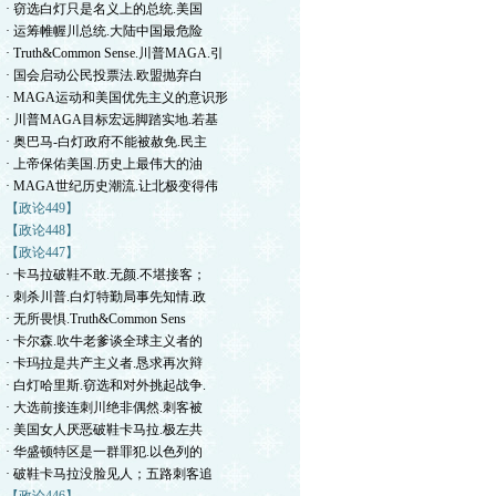
· 窃选白灯只是名义上的总统.美国
· 运筹帷幄川总统.大陆中国最危险
· Truth&Common Sense.川普MAGA.引
· 国会启动公民投票法.欧盟抛弃白
· MAGA运动和美国优先主义的意识形
· 川普MAGA目标宏远脚踏实地.若基
· 奥巴马-白灯政府不能被赦免.民主
· 上帝保佑美国.历史上最伟大的油
· MAGA世纪历史潮流.让北极变得伟
【政论449】
【政论448】
【政论447】
· 卡马拉破鞋不敢.无颜.不堪接客；
· 刺杀川普.白灯特勤局事先知情.政
· 无所畏惧.Truth&Common Sens
· 卡尔森.吹牛老爹谈全球主义者的
· 卡玛拉是共产主义者.恳求再次辩
· 白灯哈里斯.窃选和对外挑起战争.
· 大选前接连刺川绝非偶然.刺客被
· 美国女人厌恶破鞋卡马拉.极左共
· 华盛顿特区是一群罪犯.以色列的
· 破鞋卡马拉没脸见人；五路刺客追