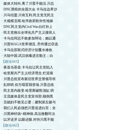
· 媒体大转向.离了川普不能活.川总
· DNC黑暗的全国大会.卡马拉边界沙
· 川马结盟.川肯互利.民主党无民主
· 大规模丑闻.哈拜政府欺诈性地操
· DNC民主党内Civil War.白灯补上
· 民主党推出全球化共产主义接班人
· 卡马拉同志不敢参加辩论；她以通
· 川普MAGA世界潮流..乔州通过窃选
· 卡马拉苏联式经济计划覆水难收.
· 大陆中国.武汉病毒进京勤王；白
【政论443】
· 夜壶当茶壶.卡马拉让民主党陷入
· 哈里斯共产主义经济理念.烂泥墙
· 川普总统宣布新旧世界交替领导班
· 乱哄哄.你方唱罢我登场.川普总统
· 民主党内政变.哈里斯破鞋顶缸.哄
· 主流媒体是民主党宣传部.颠倒黑
· 丑媳妇不敢见公婆；建制派左媒与
· 我们人民必须把川普送进白宫；全
· 川黑神经病+精神病.高法推翻司法
· 以牙还牙.以眼还眼.对待川黑不能
【政论442】