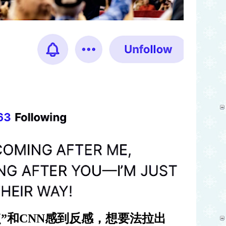
点
”
和
CNN
感到反感，想要法拉出