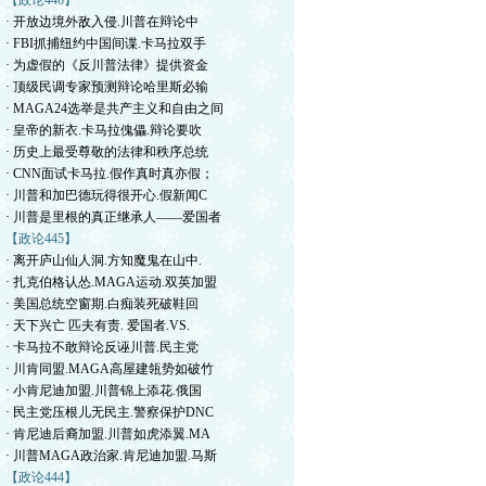
【政论446】
· 开放边境外敌入侵.川普在辩论中
· FBI抓捕纽约中国间谍.卡马拉双手
· 为虚假的《反川普法律》提供资金
· 顶级民调专家预测辩论哈里斯必输
· MAGA24选举是共产主义和自由之间
· 皇帝的新衣.卡马拉傀儡.辩论要吹
· 历史上最受尊敬的法律和秩序总统
· CNN面试卡马拉.假作真时真亦假；
· 川普和加巴德玩得很开心.假新闻C
· 川普是里根的真正继承人——爱国者
【政论445】
· 离开庐山仙人洞.方知魔鬼在山中.
· 扎克伯格认怂.MAGA运动.双英加盟
· 美国总统空窗期.白痴装死破鞋回
· 天下兴亡 匹夫有责. 爱国者.VS.
· 卡马拉不敢辩论反诬川普.民主党
· 川肯同盟.MAGA高屋建瓴势如破竹
· 小肯尼迪加盟.川普锦上添花.俄国
· 民主党压根儿无民主.警察保护DNC
· 肯尼迪后裔加盟.川普如虎添翼.MA
· 川普MAGA政治家.肯尼迪加盟.马斯
【政论444】