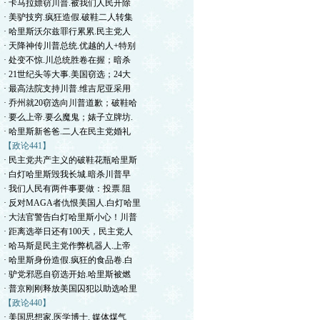
· 卡马拉嫖窃川普.被我们人民开除
· 美驴技穷.疯狂造假.破鞋二人转集
· 哈里斯沃尔兹罪行累累.民主党人
· 天降神传川普总统.优越的人+特别
· 处变不惊.川总统胜卷在握；暗杀
· 21世纪头等大事.美国窃选；24大
· 最高法院支持川普.维吉尼亚采用
· 乔州就20窃选向川普道歉；破鞋哈
· 要么上帝.要么魔鬼；婊子立牌坊.
· 哈里斯新爸爸.二人在民主党婚礼
【政论441】
· 民主党共产主义的破鞋花瓶哈里斯
· 白灯哈里斯毁我长城.暗杀川普早
· 我们人民有两件事要做：投票.阻
· 反对MAGA者仇恨美国人.白灯哈里
· 大法官警告白灯哈里斯小心！川普
· 距离选举日还有100天，民主党人
· 哈马斯是民主党作弊机器人.上帝
· 哈里斯身份造假.疯狂的食品卷.白
· 驴党邪恶自窃选开始.哈里斯被燃
· 普京刚刚释放美国囚犯以助选哈里
【政论440】
· 美国思想家.医学博士. 媒体煤气