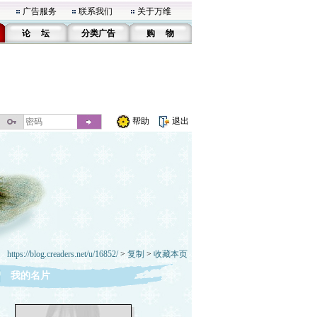
广告服务
联系我们
关于万维
论 坛
分类广告
购 物
帮助
退出
https://blog.creaders.net/u/16852/
>
复制
>
收藏本页
我的名片