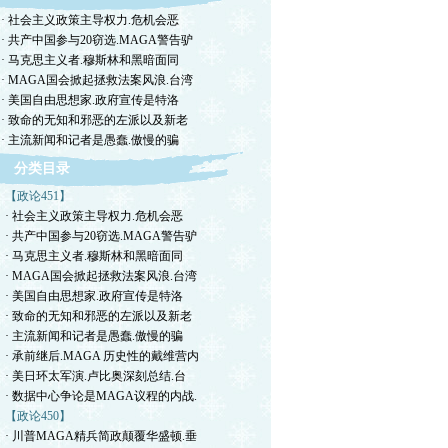
· 社会主义政策主导权力.危机会恶
· 共产中国参与20窃选.MAGA警告驴
· 马克思主义者.穆斯林和黑暗面同
· MAGA国会掀起拯救法案风浪.台湾
· 美国自由思想家.政府宣传是特洛
· 致命的无知和邪恶的左派以及新老
· 主流新闻和记者是愚蠢.傲慢的骗
分类目录
【政论451】
· 社会主义政策主导权力.危机会恶
· 共产中国参与20窃选.MAGA警告驴
· 马克思主义者.穆斯林和黑暗面同
· MAGA国会掀起拯救法案风浪.台湾
· 美国自由思想家.政府宣传是特洛
· 致命的无知和邪恶的左派以及新老
· 主流新闻和记者是愚蠢.傲慢的骗
· 承前继后.MAGA 历史性的戴维营内
· 美日环太军演.卢比奥深刻总结.台
· 数据中心争论是MAGA议程的内战.
【政论450】
· 川普MAGA精兵简政颠覆华盛顿.垂