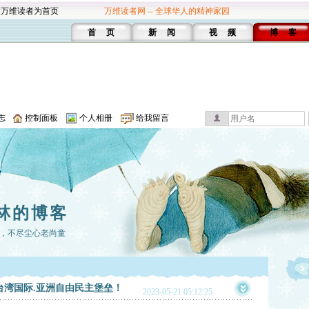
设万维读者为首页
万维读者网 -- 全球华人的精神家园
首 页
新 闻
视 频
博 客
志
控制面板
个人相册
给我留言
林的博客
，不尽尘心老尚童
台湾国际.亚洲自由民主堡垒！
2023-05-21 05:12:25