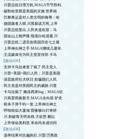
· 川普总统日理万机.MAGA节节胜利.
· 破鞋哈里斯是美国的灾难.世界祸
· 巴黎奥运是对人类文明的侮辱；哈
· 烧国旗者入狱.川黑最该万死.上帝
· 川普总统复出.人民夹道欢迎；马
· 国会山上炮声隆.报道白哈逍遁.川
· 川普总统二进宫创美国历史七之最
· 上帝伸出神之手.MAGA继续几厘米.
· 主流媒体沦为民主党宣传部.卡马
【政论439】
· 支持卡马拉者发了疯了.民主党人
· 川普=美国=我们人民；川普是美国
· 深层政府狂犬吠日.欺骗我们人民.
· 民主党是对美国民主的威胁.川普
· 卡马拉疯了.佩洛西床bug；MAGA狂
· 川风普雨换新天.MAGA永向前.驴党
· 暗杀子弹千钧一发.上帝伸出神之
· 呼啦啦似大厦倾.昏惨惨白灯将烬.
· 川.刺破青天锷未残.天欲堕.赖以
· 上帝保佑美利坚.革命尚未成功同
【政论438】
· 选举结果对抗偏执狂.川普/万斯政