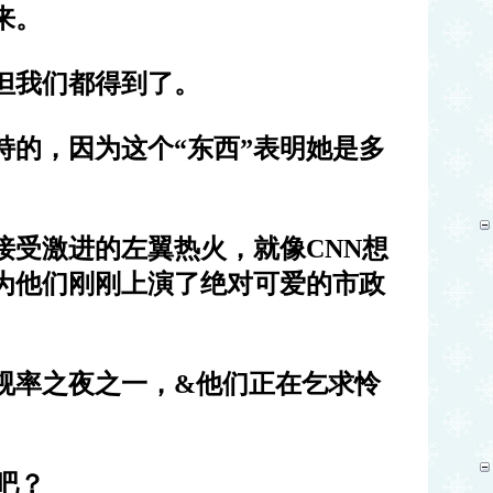
来。
但我们都得到了。
持的，因为这个
“
东西
”
表明她是多
接受激进的左翼热火，就像
CNN
想
为他们刚刚上演了绝对可爱的市政
视率之夜之一，
&
他们正在乞求怜
吧？