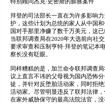
特别顾问杰克
·
史密斯的膨胀案件
拜登的司法部长一直在为许多影响力
护，这些计划为总统的家人从中国和
国对手那里净赚了数千万美元，这已
当联邦调查局在
2020
年大选前向社交
要求审查和压制亨特
·
拜登的笔记本
察长没有眨眼。
同样糟糕的是，加兰命令联邦调查局
议上直言不讳的父母视为国内恐怖分
徒，并针对反堕胎活动家，同时拒绝
活动家。尽管明显违反了联邦法律，
在家外威胁保守的最高法院法官，没