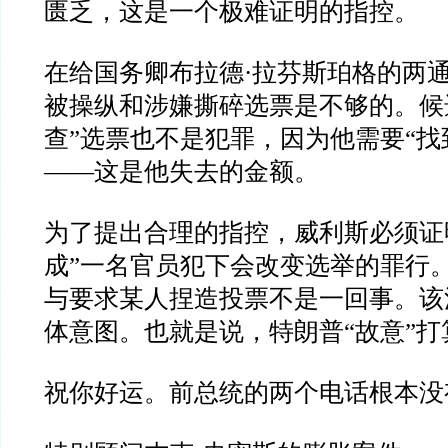
匮乏，这是一个极难证明的指控。
在给国务卿布拉德
·
拉芬斯珀格的两
被操纵和涉嫌撕碎选票是不够的。候
查
”
选票也不是犯罪，因为他需要
“
找
——
这是他失去的金额。
为了提出合理的指控，威利斯必须证
成
”
一名官员犯下会改变选举的罪行
与要求某人捏造投票不是一回事。该
体意图。也就是说，特朗普
“
故意
”
打
祝你好运。前总统的两个电话根本没