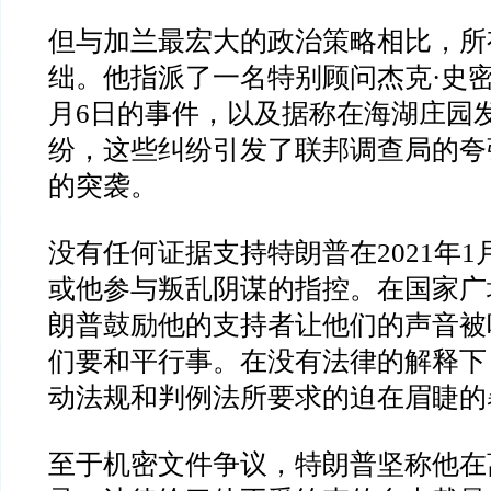
但与加兰最宏大的政治策略相比，所
绌。他指派了一名特别顾问杰克
·
史
月
6
日的事件，以及据称在海湖庄园
纷，这些纠纷引发了联邦调查局的夸
的突袭。
没有任何证据支持特朗普在
2021
年
1
或他参与叛乱阴谋的指控。在国家广
朗普鼓励他的支持者让他们的声音被
们要和平行事。在没有法律的解释下
动法规和判例法所要求的迫在眉睫的
至于机密文件争议，特朗普坚称他在