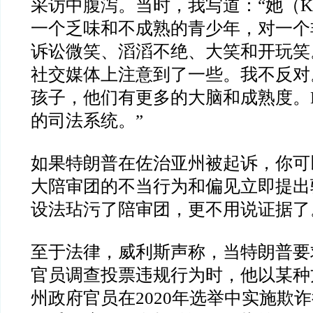
采访中腹泻。当时，我写道：
“
她（
K
一个乏味和不成熟的青少年，对一个
诉讼微笑、滔滔不绝、大笑和开玩笑
社交媒体上注意到了一些。我不反对
孩子，他们有更多的大脑和成熟度。
的司法系统。
”
如果特朗普在佐治亚州被起诉，你可
大陪审团的不当行为和偏见立即提出
设法玷污了陪审团，更不用说证据了
至于法律，威利斯声称，当特朗普要
官员调查投票违规行为时，他以某种
州政府官员在
2020
年选举中实施欺诈