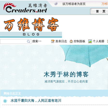
设万维读者为首页
万维
首 页
搜索>>
发表日志
控制面板
个人相册
木秀于林的博客
难消客气衰犹壮，不尽尘心老尚童
网络日志正文
水流千遭归大海，人间正道有老川