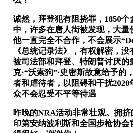
诚然，拜登犯有阻挠罪，
1850
个
中，许多在唐人街被发现，大量
他一直完全不合作，不会展示
“D
《总统记录法》，有权解密，没
被司法部和拜登、特朗普讨厌的
克
·“
沃索狗
”·
史密斯故意给予的
者和虐待者，以阻碍和干扰
2020
众不会忍受不平等待遇
昨晚的
NRA
活动非常壮观。拥挤
印第安纳波利斯和全国步枪协会