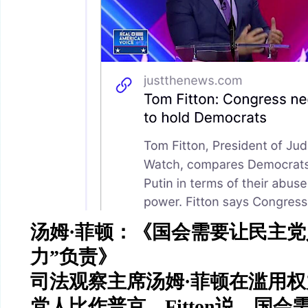
汤姆
·
菲顿：《国会需要让民主党
力
”
负责》
司法观察主席汤姆
·
菲顿在滥用权
党人比作普京。
Fitton
说，国会