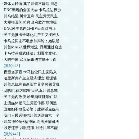
· 媒体大转向.离了川普不能活.川总
· DNC黑暗的全国大会.卡马拉边界沙
· 川马结盟.川肯互利.民主党无民主
· 大规模丑闻.哈拜政府欺诈性地操
· DNC民主党内Civil War.白灯补上
· 民主党推出全球化共产主义接班人
· 卡马拉同志不敢参加辩论；她以通
· 川普MAGA世界潮流..乔州通过窃选
· 卡马拉苏联式经济计划覆水难收.
· 大陆中国.武汉病毒进京勤王；白
【政论443】
· 夜壶当茶壶.卡马拉让民主党陷入
· 哈里斯共产主义经济理念.烂泥墙
· 川普总统宣布新旧世界交替领导班
· 乱哄哄.你方唱罢我登场.川普总统
· 民主党内政变.哈里斯破鞋顶缸.哄
· 主流媒体是民主党宣传部.颠倒黑
· 丑媳妇不敢见公婆；建制派左媒与
· 我们人民必须把川普送进白宫；全
· 川黑神经病+精神病.高法推翻司法
· 以牙还牙.以眼还眼.对待川黑不能
【政论442】