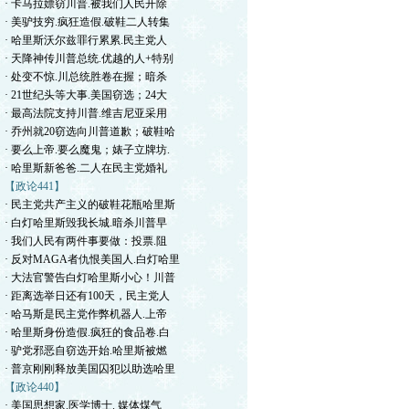
· 卡马拉嫖窃川普.被我们人民开除
· 美驴技穷.疯狂造假.破鞋二人转集
· 哈里斯沃尔兹罪行累累.民主党人
· 天降神传川普总统.优越的人+特别
· 处变不惊.川总统胜卷在握；暗杀
· 21世纪头等大事.美国窃选；24大
· 最高法院支持川普.维吉尼亚采用
· 乔州就20窃选向川普道歉；破鞋哈
· 要么上帝.要么魔鬼；婊子立牌坊.
· 哈里斯新爸爸.二人在民主党婚礼
【政论441】
· 民主党共产主义的破鞋花瓶哈里斯
· 白灯哈里斯毁我长城.暗杀川普早
· 我们人民有两件事要做：投票.阻
· 反对MAGA者仇恨美国人.白灯哈里
· 大法官警告白灯哈里斯小心！川普
· 距离选举日还有100天，民主党人
· 哈马斯是民主党作弊机器人.上帝
· 哈里斯身份造假.疯狂的食品卷.白
· 驴党邪恶自窃选开始.哈里斯被燃
· 普京刚刚释放美国囚犯以助选哈里
【政论440】
· 美国思想家.医学博士. 媒体煤气