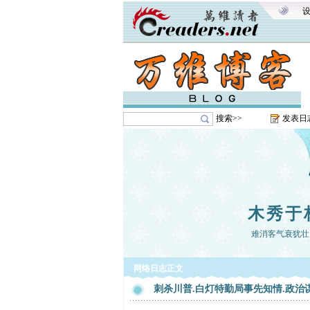
搜索>>
发表日
木秀于
难消客气衰犹壮
网络日志正文
刺杀川普.白灯特勤局事先知情.政治