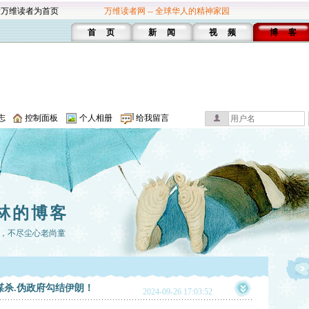
设万维读者为首页
万维读者网 -- 全球华人的精神家园
首 页
新 闻
视 频
博 客
志
控制面板
个人相册
给我留言
林的博客
，不尽尘心老尚童
谋杀.伪政府勾结伊朗！
2024-09-26 17:03:52