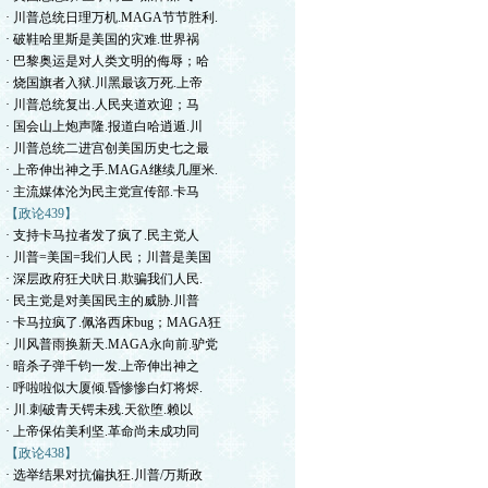
· 川普总统日理万机.MAGA节节胜利.
· 破鞋哈里斯是美国的灾难.世界祸
· 巴黎奥运是对人类文明的侮辱；哈
· 烧国旗者入狱.川黑最该万死.上帝
· 川普总统复出.人民夹道欢迎；马
· 国会山上炮声隆.报道白哈逍遁.川
· 川普总统二进宫创美国历史七之最
· 上帝伸出神之手.MAGA继续几厘米.
· 主流媒体沦为民主党宣传部.卡马
【政论439】
· 支持卡马拉者发了疯了.民主党人
· 川普=美国=我们人民；川普是美国
· 深层政府狂犬吠日.欺骗我们人民.
· 民主党是对美国民主的威胁.川普
· 卡马拉疯了.佩洛西床bug；MAGA狂
· 川风普雨换新天.MAGA永向前.驴党
· 暗杀子弹千钧一发.上帝伸出神之
· 呼啦啦似大厦倾.昏惨惨白灯将烬.
· 川.刺破青天锷未残.天欲堕.赖以
· 上帝保佑美利坚.革命尚未成功同
【政论438】
· 选举结果对抗偏执狂.川普/万斯政