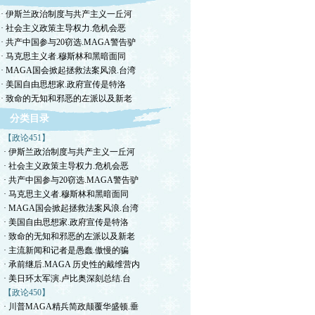
· 伊斯兰政治制度与共产主义一丘河
· 社会主义政策主导权力.危机会恶
· 共产中国参与20窃选.MAGA警告驴
· 马克思主义者.穆斯林和黑暗面同
· MAGA国会掀起拯救法案风浪.台湾
· 美国自由思想家.政府宣传是特洛
· 致命的无知和邪恶的左派以及新老
分类目录
【政论451】
· 伊斯兰政治制度与共产主义一丘河
· 社会主义政策主导权力.危机会恶
· 共产中国参与20窃选.MAGA警告驴
· 马克思主义者.穆斯林和黑暗面同
· MAGA国会掀起拯救法案风浪.台湾
· 美国自由思想家.政府宣传是特洛
· 致命的无知和邪恶的左派以及新老
· 主流新闻和记者是愚蠢.傲慢的骗
· 承前继后.MAGA 历史性的戴维营内
· 美日环太军演.卢比奥深刻总结.台
【政论450】
· 川普MAGA精兵简政颠覆华盛顿.垂