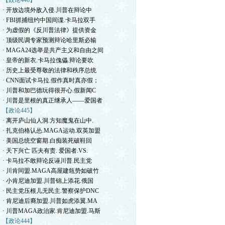
【政论446】
· 开放边境外敌入侵.川普在辩论中
· FBI抓捕纽约中国间谍.卡马拉双手
· 为虚假的《反川普法律》提供资金
· 顶级民调专家预测辩论哈里斯必输
· MAGA24选举是共产主义和自由之间
· 皇帝的新衣.卡马拉傀儡.辩论要吹
· 历史上最受尊敬的法律和秩序总统
· CNN面试卡马拉.假作真时真亦假；
· 川普和加巴德玩得很开心.假新闻C
· 川普是里根的真正继承人——爱国者
【政论445】
· 离开庐山仙人洞.方知魔鬼在山中.
· 扎克伯格认怂.MAGA运动.双英加盟
· 美国总统空窗期.白痴装死破鞋回
· 天下兴亡 匹夫有责. 爱国者.VS.
· 卡马拉不敢辩论反诬川普.民主党
· 川肯同盟.MAGA高屋建瓴势如破竹
· 小肯尼迪加盟.川普锦上添花.俄国
· 民主党压根儿无民主.警察保护DNC
· 肯尼迪后裔加盟.川普如虎添翼.MA
· 川普MAGA政治家.肯尼迪加盟.马斯
【政论444】