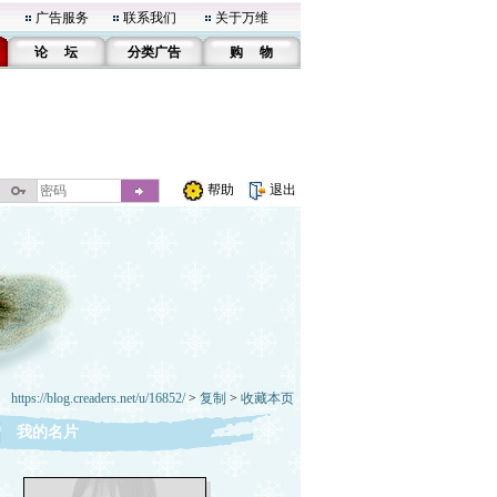
广告服务
联系我们
关于万维
论 坛
分类广告
购 物
帮助
退出
https://blog.creaders.net/u/16852/
>
复制
>
收藏本页
我的名片