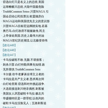
· 窃选白灯只是名义上的总统.美国
· 运筹帷幄川总统.大陆中国最危险
· Truth&Common Sense.川普MAGA.引
· 国会启动公民投票法.欧盟抛弃白
· MAGA运动和美国优先主义的意识形
· 川普MAGA目标宏远脚踏实地.若基
· 奥巴马-白灯政府不能被赦免.民主
· 上帝保佑美国.历史上最伟大的油
· MAGA世纪历史潮流.让北极变得伟
【政论449】
【政论448】
【政论447】
· 卡马拉破鞋不敢.无颜.不堪接客；
· 刺杀川普.白灯特勤局事先知情.政
· 无所畏惧.Truth&Common Sens
· 卡尔森.吹牛老爹谈全球主义者的
· 卡玛拉是共产主义者.恳求再次辩
· 白灯哈里斯.窃选和对外挑起战争.
· 大选前接连刺川绝非偶然.刺客被
· 美国女人厌恶破鞋卡马拉.极左共
· 华盛顿特区是一群罪犯.以色列的
· 破鞋卡马拉没脸见人；五路刺客追