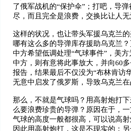
了俄军战机的
“
保护伞
”
；打吧，导弹
尽，而且完全是浪费，交换比让人无
这样的状况，也让带头军援乌克兰的
哪有这么多的导弹库存援助乌克兰？
中方希望低调处理
“
气球事件
”
，美方
中方，则有意将此事放大，并向
60
多
报告，结果最后不仅没为
“
布林肯访
无意中启发了俄罗斯，导致乌克兰在
那么，不就是气球吗？用高射炮打下
么要浪费珍贵的导弹？原因在于，一
气球的高度一般都很高，可以说高射
因此用高射炮打，这是不现实的；另