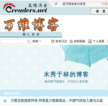
设万维读者为首页
万维
首 页
搜索>>
发表日志
控制面板
个人相册
木秀于林的博客
难消客气衰犹壮，不尽尘心老尚童
网络日志正文
川普总统指挥拜登.拜登是川普跟屁虫；中国气球加入俄乌大战