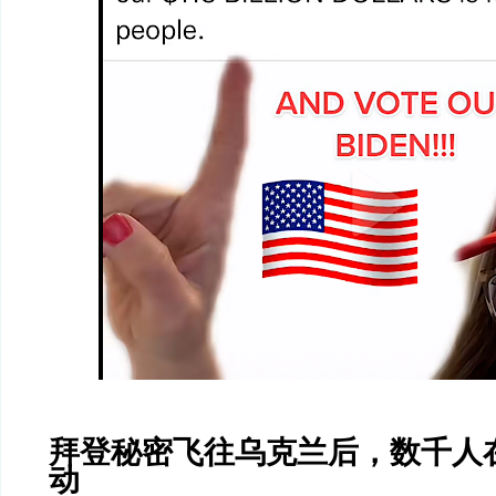
拜登秘密飞往乌克兰后，数千人
动