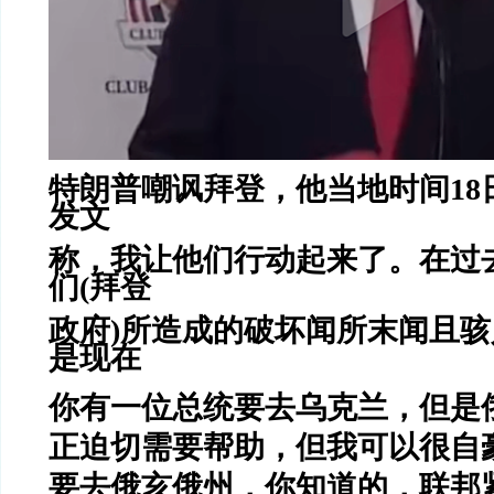
特朗普嘲讽拜登，他当地时间
18
发文
称，我让他们行动起来了。在过
们
(
拜登
政府
)
所造成的破坏闻所末闻且骇
是现在
你有一位总统要去乌克兰，但是
正迫切需要帮助，但我可以很自
要去俄亥俄州，你知道的，联邦