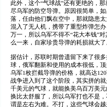
此外，这个
“
气球战
”
还有更绝的，那
尽乌军的防空导弹。原因很简单，如
落，任由他们飘在空中，那就隐患太
混入了无人机，携带了重型炸弹怎办
万一，所以乌军不得不
“
花大本钱
”
对
么一来，自家珍贵导弹的耗损就大了
据估计，苏联时期曾遗留下来了很多
球，俄军翻新和使用的成本很低，顶
乌军
1
枚拦截导弹的价格，就高达
120
战争进入到了这个阶段，其实拼的就
千美元的气球，就能换美乌百万美元
换比太舒服了，所以乌军打也不是，
谓是左右为难。不打，这些气球会越