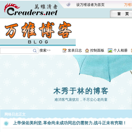
设万维读者为首页
万维
首 页
搜索>>
发表日志
控制面板
个人相册
木秀于林的博客
难消客气衰犹壮，不尽尘心老尚童
网络日志正文
上帝保佑美利坚.革命尚未成功同志仍需努力.战斗正未有穷期！