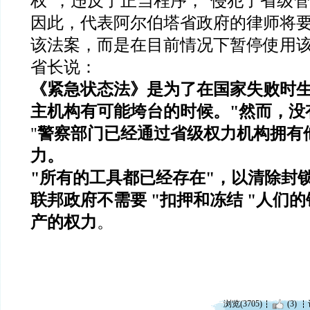
权
"
，违反了正当程序，
"
侵犯了省级管
因此，代表阿尔伯塔省政府的律师将
该法案，而是在目前情况下暂停使用
省长说：
《紧急状态法》是为了在国家失败时
主机构有可能垮台的时候。
"
然而，没
"
警察部门已经通过省级权力机构拥有
力。
"
所有的工具都已经存在
"
，以清除封
联邦政府不需要
"
扣押和冻结
"
人们的
产的权力
。
浏览(3705)
(3)