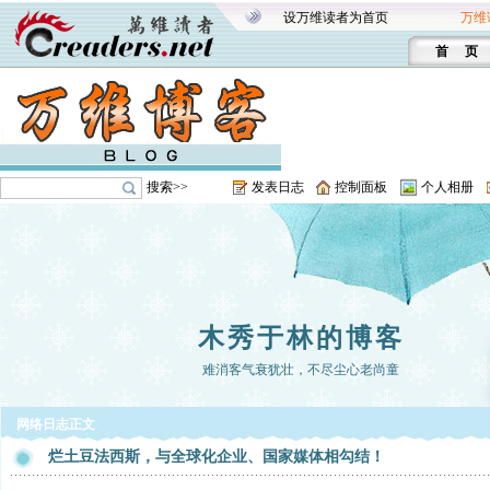
设万维读者为首页
万维
首 页
搜索>>
发表日志
控制面板
个人相册
木秀于林的博客
难消客气衰犹壮，不尽尘心老尚童
网络日志正文
烂土豆法西斯，与全球化企业、国家媒体相勾结！