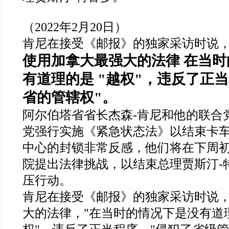
（
2022
年
2
月
20
日）
肯尼在接受《邮报》的独家采访时说
使用加拿大最强大的法律
在当时
有道理的是
"
越权
"
，违反了正当
省的管辖权
"
。
阿尔伯塔省省长杰森
-
肯尼和他的联合
党强行实施《紧急状态法》以结束卡
中心的封锁非常反感，他们将在下周
院提出法律挑战，以结束总理贾斯汀
-
压行动。
肯尼在接受《邮报》的独家采访时说
大的法律，
"
在当时的情况下是没有道