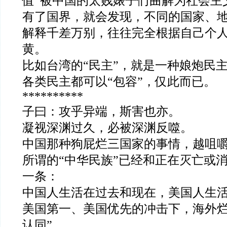
值
”
被中国的太贱婊子们曲解为社会主
有了国界，就会发现，不同的国家、
解释千差万别，往往完全根据自己个
黄。
比如台湾的
“
民主
”
，就是一种娘炮民
各类民主都可以
“
包容
”
，仅此而已。
**********
子曰：攻乎异端，斯害也亦。
凝视深渊过久，必被深渊反噬。
中国那种狗屁烂三国家的事情，越咀
所谓的
“
中华民族
”
已经和正在灭亡或
一条：
中国人生活在过去和现在，美国人生
美国第一、美国优先的冲击下，海外
认同
”
。