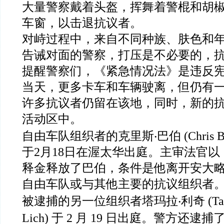
大量警察戴着头盔，挥舞着警棍和胡
车窗，以击退抗议者。
对峙过程中，来自不同种族、肤色和
告诫对面的警察，打压是不必要的，
提醒警察们，《紧急情况法》是违反
当天，更多卡车和车辆驶离，但仍有
许多抗议者仍留在该地，同时，新的
活动区中。
自由车队组织者的克里斯‧巴伯
(Chris 
于
2
月
18
日在渥太华出庭。主审法官以
释金释放了巴伯，条件是他离开安大
自由车队或与其他主要的抗议组织者
被逮捕的另一位组织者塔玛拉‧利奇
(Ta
Lich)
于
2
月
19
日出庭。警方还逮捕了