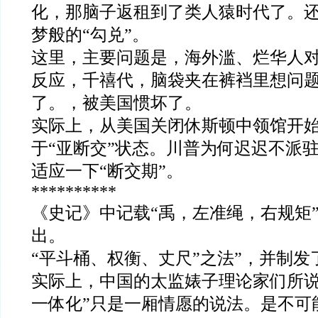
化，那脑子返租到了类人猿时代了。
梦般的
“
勾兑
”
。
这里，主要问题是，海外滥、烂华人
反应，千禧代，脑袋夹在裤裆里想问
了。，被美国惯坏了。
实际上，从美国关闭休斯顿中领馆开
于
“
亚断交
”
状态。川普为何迟迟不派
适应一下
“
断交期
”。
**********
《史记》中记载
“
禹，左准绳，右规矩
出。
“
平斗桶、权衡、丈尺
”
之法
”
，并制发
实际上，中国的太监婊子理论家们所
一体化
”
只是一厢情愿的说法。是不可