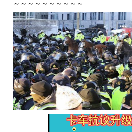
～～～～～～～～～～