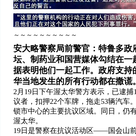
～～～～～～～～～～
安大略警察局前警官：特鲁多政
坛、制药业和国营媒体勾结在一
据表明他们一起工作。政府支持
华当地发生的所有行动都在撒谎
2
月
19
日下午渥太华警方表示，已逮捕
议者，扣押
22
个车牌，拖走
53
辆汽车
锁市中心的主要抗议区域。同日，仍
渥太华。
19
日是警察在抗议活动区
——
国会山