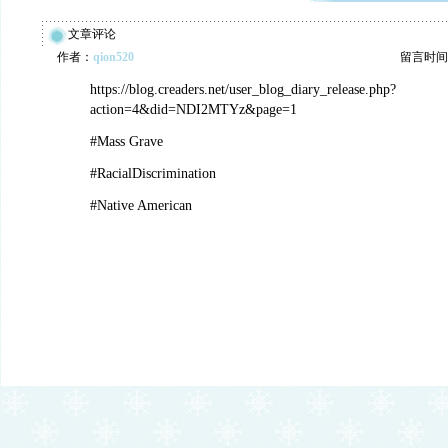
文章评论
作者：
qion520
留言时间：20
https://blog.creaders.net/user_blog_diary_release.php?
action=4&did=NDI2MTYz&page=1
#Mass Grave
#RacialDiscrimination
#Native American