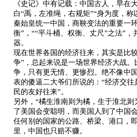
《史记》中有记载：中国古人，早在
白
“
禹，左准绳，右规矩
”“
身为度，称
秦始皇统一中国，商鞅变法的重要一
衡
”
，
““
平斗桶、权衡、丈尺
”
之法
”
，
器。
现在世界各国的经济往来，其实是比
争
”
，总起来说是一场世界经济大战。
争，只有更无情、更惨烈。绝不像中
表的傻逼二大爷们所说的：
“
经济交往
民的友好往来
”
。
另外，
“
橘生淮南则为橘，生于淮北则
了美国会变聪明，而美国人到了中国
任何别的国家的公路、桥梁、港口，
里，中国也只赔不赚。