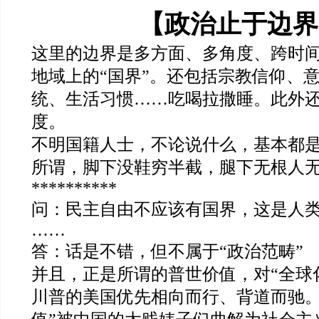
【政治止于边界
这里的边界是多方面、多角度、跨时
地域上的
“
国界
”
。还包括宗教信仰、
统、生活习惯
……
吃喝拉撒睡。此外
度。
不明国籍人士，不论说什么，基本都
所谓，脚下没鞋穷半截，腿下无根人
**********
问：民主自由不应该有国界，这是人
……
答：话是不错，但不属于
“
政治范畴
”
并且，正是所谓的普世价值，对
“
全球
川普的美国优先相向而行、背道而驰