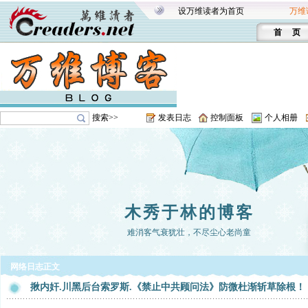
设万维读者为首页
万维
首 页
搜索>>
发表日志
控制面板
个人相册
木秀于林的博客
难消客气衰犹壮，不尽尘心老尚童
网络日志正文
揪内奸.川黑后台索罗斯.《禁止中共顾问法》防微杜渐斩草除根！