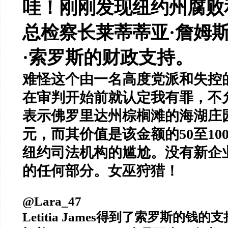
哇！刚刚发现纽约州腐败
总检察长莱蒂蒂亚
·
詹姆
·
索罗斯的财政支持。
难怪这个由一名高度党派和失控
在审判开始前就认定我有罪，不
表示佛罗里达州棕榈滩的海湖庄
元，而其价值是该金额的
50
至
10
纽约司法机构的尴尬。没有新企
的任何部分。女巫狩猎！
@Lara_47
Letitia James
得到了索罗斯的钱的支