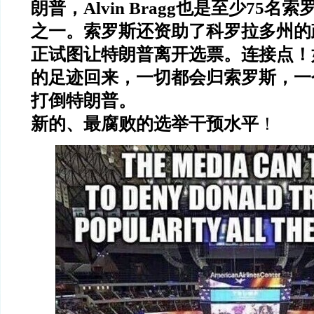
朗普，
Alvin Bragg
也是至少
75
名索
之一。索罗斯还资助了科罗拉多州的
正试图让特朗普离开选票。连接点！
的足迹回来，一切都会归索罗斯，一
打倒特朗普。
新的、最腐败的选举干预水平
！