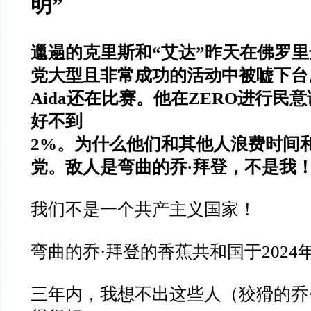
明
”
邋遢的克里斯和
“
艾达
”
昨天在佛罗里
党大型且非常成功的活动中被嘘下台
Aida
还在比赛。他在
ZERO
进行民意
好不到
2%
。为什么他们和其他人浪费时间
党。敌人是弯曲的乔
·
拜登，不是我
我们不是一个共产主义国家！
弯曲的乔
·
拜登的香蕉共和国于
2024
三年内，我想不出这些人（狡猾的乔