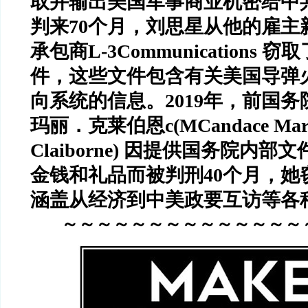
取并输出美国军事商业机密给中
判来
70
个月，刘思星从他的雇主
承包商
L-3Communications
窃取
件，这些文件包含有关美国导弹
向系统的信息。
2019
年，前国务
玛丽．克莱伯恩
c(MCandace Mar
Claiborne)
因提供国务院内部文
金钱和礼品而被判刑
40
个月，她
涵盖从经济到中美政要互访等各
～～～～～～～～～～～～～～