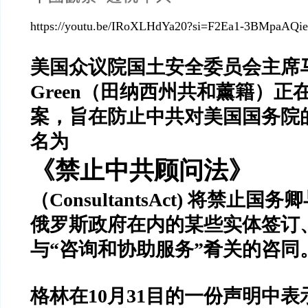
https://youtu.be/IRoXLHdYa20?si=F2Ea1-3BMpaAQi
美国众议院国土安全委员会主席
Green
（田纳西州共和薰籍）正
案，旨在防止中共对美国国务院
名为
《禁止中共顾问法
》
（
ConsultantsAct)
将禁止国务卿
俄罗斯政府在内的某些实体签订
与
“
咨询和协助服务
”
肴关的咨同
格林在
10
月
31
目的一份声明中表