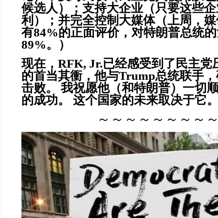
候选人）；支持大企业（只要这些企
利）；并完全控制大媒体（上周，媒
有84%的正面评价，对特朗普总统
89%。）
现在，RFK, Jr.已经感受到了民主
的首当其衝，他与Trump总统联手
击败。 我祝愿他（和特朗普）一切
的成功。 这个国家的未来取决于它
～～～～～～～～