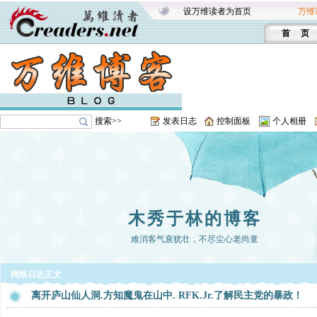
设万维读者为首页
万维
首 页
搜索>>
发表日志
控制面板
个人相册
木秀于林的博客
难消客气衰犹壮，不尽尘心老尚童
网络日志正文
离开庐山仙人洞.方知魔鬼在山中. RFK.Jr.了解民主党的暴政！