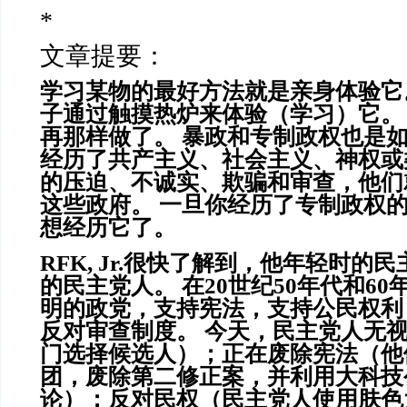
*
文章提要：
学习某物的最好方法就是亲身体验它
子通过触摸热炉来体验（学习）它。 
再那样做了。 暴政和专制政权也是
经历了共产主义、社会主义、神权或
的压迫、不诚实、欺骗和审查，他们
这些政府。 一旦你经历了专制政权
想经历它了。
RFK, Jr.很快了解到，他年轻时的
的民主党人。 在20世纪50年代和6
明的政党，支持宪法，支持公民权利
反对审查制度。 今天，民主党人无
门选择候选人）；正在废除宪法（他
团，废除第二修正案，并利用大科技
论）；反对民权（民主党人使用肤色