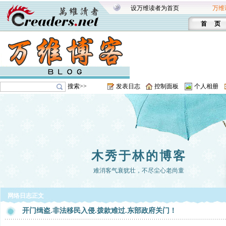
设万维读者为首页
万维
首 页
搜索>>
发表日志
控制面板
个人相册
木秀于林的博客
难消客气衰犹壮，不尽尘心老尚童
网络日志正文
开门缉盗.非法移民入侵.拨款难过.东部政府关门！