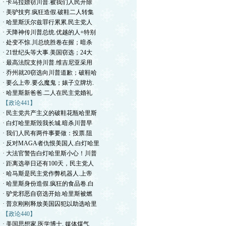
· 卡马拉嫖窃川普.被我们人民开除
· 美驴技穷.疯狂造假.破鞋二人转集
· 哈里斯沃尔兹罪行累累.民主党人
· 天降神传川普总统.优越的人+特别
· 处变不惊.川总统胜卷在握；暗杀
· 21世纪头等大事.美国窃选；24大
· 最高法院支持川普.维吉尼亚采用
· 乔州就20窃选向川普道歉；破鞋哈
· 要么上帝.要么魔鬼；婊子立牌坊.
· 哈里斯新爸爸.二人在民主党婚礼
【政论441】
· 民主党共产主义的破鞋花瓶哈里斯
· 白灯哈里斯毁我长城.暗杀川普早
· 我们人民有两件事要做：投票.阻
· 反对MAGA者仇恨美国人.白灯哈里
· 大法官警告白灯哈里斯小心！川普
· 距离选举日还有100天，民主党人
· 哈马斯是民主党作弊机器人.上帝
· 哈里斯身份造假.疯狂的食品卷.白
· 驴党邪恶自窃选开始.哈里斯被燃
· 普京刚刚释放美国囚犯以助选哈里
【政论440】
· 美国思想家.医学博士. 媒体煤气