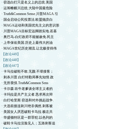
· 窃选白灯只是名义上的总统.美国
· 运筹帷幄川总统.大陆中国最危险
· Truth&Common Sense.川普MAGA.引
· 国会启动公民投票法.欧盟抛弃白
· MAGA运动和美国优先主义的意识形
· 川普MAGA目标宏远脚踏实地.若基
· 奥巴马-白灯政府不能被赦免.民主
· 上帝保佑美国.历史上最伟大的油
· MAGA世纪历史潮流.让北极变得伟
【政论449】
【政论448】
【政论447】
· 卡马拉破鞋不敢.无颜.不堪接客；
· 刺杀川普.白灯特勤局事先知情.政
· 无所畏惧.Truth&Common Sens
· 卡尔森.吹牛老爹谈全球主义者的
· 卡玛拉是共产主义者.恳求再次辩
· 白灯哈里斯.窃选和对外挑起战争.
· 大选前接连刺川绝非偶然.刺客被
· 美国女人厌恶破鞋卡马拉.极左共
· 华盛顿特区是一群罪犯.以色列的
· 破鞋卡马拉没脸见人；五路刺客追