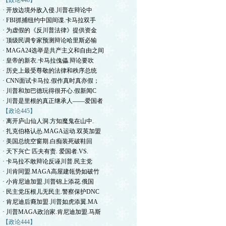
【政论446】
· 开放边境外敌入侵.川普在辩论中
· FBI抓捕纽约中国间谍.卡马拉双手
· 为虚假的《反川普法律》提供资金
· 顶级民调专家预测辩论哈里斯必输
· MAGA24选举是共产主义和自由之间
· 皇帝的新衣.卡马拉傀儡.辩论要吹
· 历史上最受尊敬的法律和秩序总统
· CNN面试卡马拉.假作真时真亦假；
· 川普和加巴德玩得很开心.假新闻C
· 川普是里根的真正继承人——爱国者
【政论445】
· 离开庐山仙人洞.方知魔鬼在山中.
· 扎克伯格认怂.MAGA运动.双英加盟
· 美国总统空窗期.白痴装死破鞋回
· 天下兴亡 匹夫有责. 爱国者.VS.
· 卡马拉不敢辩论反诬川普.民主党
· 川肯同盟.MAGA高屋建瓴势如破竹
· 小肯尼迪加盟.川普锦上添花.俄国
· 民主党压根儿无民主.警察保护DNC
· 肯尼迪后裔加盟.川普如虎添翼.MA
· 川普MAGA政治家.肯尼迪加盟.马斯
【政论444】