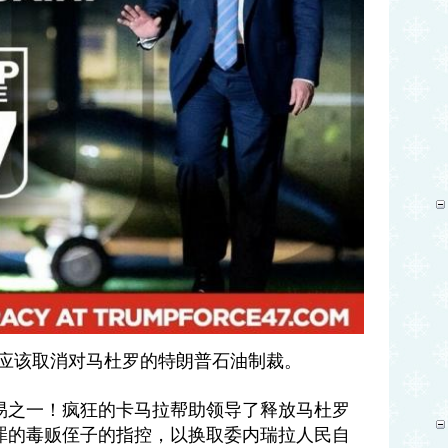
不应该取消对马杜罗的特朗普石油制裁。
易之一！疯狂的卡马拉帮助领导了释放马杜罗
罪的毒贩侄子的指控，以换取委内瑞拉人民自