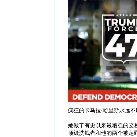
疯狂的卡马拉·哈里斯永远
她做了有史以来最糟糕的交
顶级洗钱者和他的两个被定