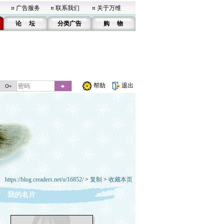
广告服务
联系我们
关于万维
论 坛
分类广告
购 物
帮助
退出
https://blog.creaders.net/u/16852/
>
复制
>
收藏本页
我的名片