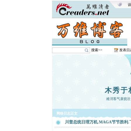
搜索>>
发表日
木秀于
难消客气衰犹壮
网络日志正文
川普总统日理万机.MAGA节节胜利