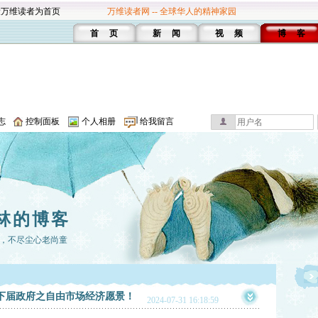
设万维读者为首页
万维读者网 -- 全球华人的精神家园
首 页
新 闻
视 频
博 客
志
控制面板
个人相册
给我留言
林的博客
，不尽尘心老尚童
.下届政府之自由市场经济愿景！
2024-07-31 16:18:59