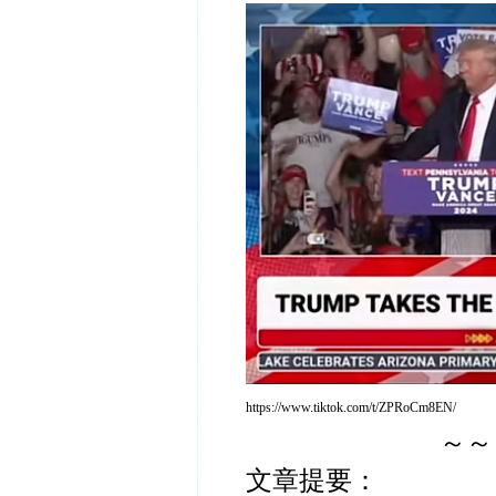
https://www.tiktok.com/t/ZPRoCm8EN/
～～
文章提要：