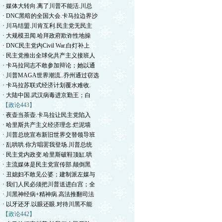
· 媒体大转向.离了川普不能活.川总
· DNC黑暗的全国大会.卡马拉边界沙
· 川马结盟.川肯互利.民主党无民主
· 大规模丑闻.哈拜政府欺诈性地操
· DNC民主党内Civil War.白灯补上
· 民主党推出全球化共产主义接班人
· 卡马拉同志不敢参加辩论；她以通
· 川普MAGA世界潮流..乔州通过窃选
· 卡马拉苏联式经济计划覆水难收.
· 大陆中国.武汉病毒进京勤王；白
【政论443】
· 夜壶当茶壶.卡马拉让民主党陷入
· 哈里斯共产主义经济理念.烂泥墙
· 川普总统宣布新旧世界交替领导班
· 乱哄哄.你方唱罢我登场.川普总统
· 民主党内政变.哈里斯破鞋顶缸.哄
· 主流媒体是民主党宣传部.颠倒黑
· 丑媳妇不敢见公婆；建制派左媒与
· 我们人民必须把川普送进白宫；全
· 川黑神经病+精神病.高法推翻司法
· 以牙还牙.以眼还眼.对待川黑不能
【政论442】