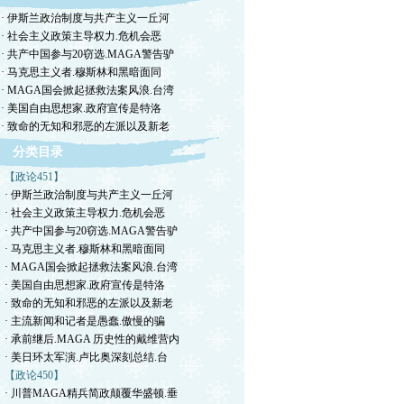
· 伊斯兰政治制度与共产主义一丘河
· 社会主义政策主导权力.危机会恶
· 共产中国参与20窃选.MAGA警告驴
· 马克思主义者.穆斯林和黑暗面同
· MAGA国会掀起拯救法案风浪.台湾
· 美国自由思想家.政府宣传是特洛
· 致命的无知和邪恶的左派以及新老
分类目录
【政论451】
· 伊斯兰政治制度与共产主义一丘河
· 社会主义政策主导权力.危机会恶
· 共产中国参与20窃选.MAGA警告驴
· 马克思主义者.穆斯林和黑暗面同
· MAGA国会掀起拯救法案风浪.台湾
· 美国自由思想家.政府宣传是特洛
· 致命的无知和邪恶的左派以及新老
· 主流新闻和记者是愚蠢.傲慢的骗
· 承前继后.MAGA 历史性的戴维营内
· 美日环太军演.卢比奥深刻总结.台
【政论450】
· 川普MAGA精兵简政颠覆华盛顿.垂