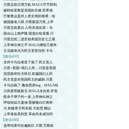
· 川普总统日理万机.MAGA节节胜利.
· 破鞋哈里斯是美国的灾难.世界祸
· 巴黎奥运是对人类文明的侮辱；哈
· 烧国旗者入狱.川黑最该万死.上帝
· 川普总统复出.人民夹道欢迎；马
· 国会山上炮声隆.报道白哈逍遁.川
· 川普总统二进宫创美国历史七之最
· 上帝伸出神之手.MAGA继续几厘米.
· 主流媒体沦为民主党宣传部.卡马
【政论439】
· 支持卡马拉者发了疯了.民主党人
· 川普=美国=我们人民；川普是美国
· 深层政府狂犬吠日.欺骗我们人民.
· 民主党是对美国民主的威胁.川普
· 卡马拉疯了.佩洛西床bug；MAGA狂
· 川风普雨换新天.MAGA永向前.驴党
· 暗杀子弹千钧一发.上帝伸出神之
· 呼啦啦似大厦倾.昏惨惨白灯将烬.
· 川.刺破青天锷未残.天欲堕.赖以
· 上帝保佑美利坚.革命尚未成功同
【政论438】
· 选举结果对抗偏执狂.川普/万斯政