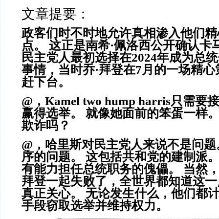
文章提要：
政客们时不时地允许真相渗入他们精
点。 这正是南希·佩洛西公开确认卡
民主党人最初选择在2024年成为总
事情，当时乔·拜登在7月的一场精
赶下台。
@，Kamel two hump harris
赢得选举。 就像她面前的笨蛋一样。
欺诈吗？
@，哈里斯对民主党人来说不是问题
序的问题。 这包括共和党的建制派。
有能力担任总统职务的傀儡。 当然，他
拜登一起失败了，全世界都知道这一
真正关心。 无论发生什么，他们都
手段窃取选举并维持权力。