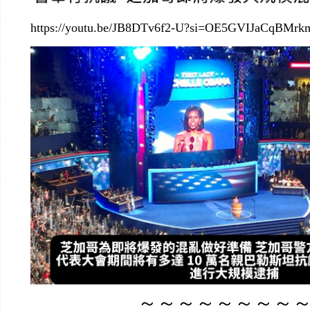
https://youtu.be/JB8DTv6f2-U?si=OE5GVIJaCqBMrk
～～～～～～～～