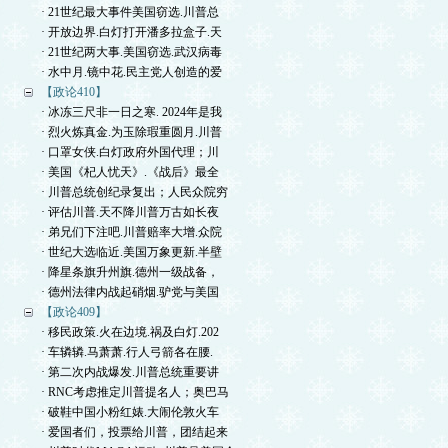
· 21世纪最大事件美国窃选.川普总
· 开放边界.白灯打开潘多拉盒子.天
· 21世纪两大事.美国窃选.武汉病毒
· 水中月.镜中花.民主党人创造的爱
【政论410】
· 冰冻三尺非一日之寒. 2024年是我
· 烈火炼真金.为玉除瑕重圆月.川普
· 口罩女侠.白灯政府外国代理；川
· 美国《杞人忧天》.《战后》最全
· 川普总统创纪录复出；人民众院穷
· 评估川普.天不降川普万古如长夜
· 弟兄们下注吧.川普赔率大增.众院
· 世纪大选临近.美国万象更新.半壁
· 降星条旗升州旗.德州一级战备，
· 德州法律内战起硝烟.驴党与美国
【政论409】
· 移民政策.火在边境.祸及白灯.202
· 车辚辚.马萧萧.行人弓箭各在腰.
· 第二次内战爆发.川普总统重要讲
· RNC考虑推定川普提名人；奥巴马
· 破鞋中国小粉红婊.大闹伦敦火车
· 爱国者们，投票给川普，团结起来