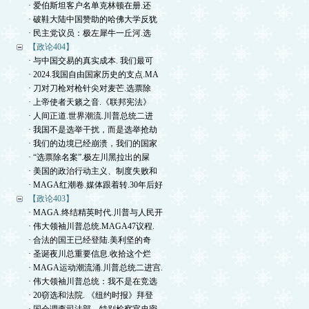
· 爱伯斯坦客户名单克林顿在册.还
· 破鞋大陆中国赞助的哈佛大学反犹
· 民主党议员：极左犀牛一丘河.选
【政论404】
· 与中国交易的真实成本. 我们最可
· 2024.我国自由国家历史的支点.MA
· 刀对刀枪对枪针尖对麦芒.选票除
· 上帝使者天籁之音.《联邦宪法》
· 人间正道.世界潮流.川普总统二进
· 我国不是选举干扰，而是选举抢劫
· 我们的边境已经崩溃，我们的国家
· “选票除名案”.极左川黑拉出的屎
· 美国的政治行动主义、制度失败和
· MAGA红潮卷.媒体跟着转.30年后好
【政论403】
· MAGA.终结精英时代.川普与人民开
· 伟大领袖川普总统.MAGA47议程.
· 合法的国王已经登陆.美利坚的奇
· 圣诞夜川总重要信息.收拾这个烂
· MAGA运动潮流涌.川普总统二进宫.
· 伟大领袖川普总统：我不是在竞选
· 20窃选和法院. 《纽约时报》拜登