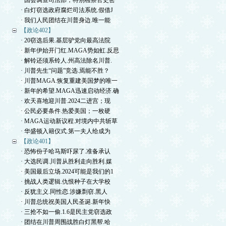
· 国会调查司法部，特别检察官史密
· 白灯窃选政府腐烂司法系统.假借J
· 我们人民团结在川普身边.唯一能
【政论402】
· 20窃选后果.基层驴党向最高法院
· 新年伊始开门红.MAGA势如虹.反思
· 解铃还须系铃人.州高法除名川普.
· 川普先生“问题”竞选.焉能不胜？
· 川普MAGA.恢复重建美国梦的唯一
· 新年的希望.MAGA迅速启动经济.确
· 欢天喜地迎川普.2024二进宫；现
· 公民必要条件.热爱美国；一枚硬
· MAGA运动新议程.对境内中共斩草
· 华盛顿入籍仪式.第一夫人给成为
【政论401】
· 恐怖份子哈马斯吓尿了.准备承认
· 大选民调.川普从胜利走向胜利.媒
· 美国最后立场.2024可能是我们的1
· 挑战人类逻辑.仇恨种子在大学校
· 反犹主义.同性恋.涉嫌剽窃.黑人
· 川普总统祝美国人民圣诞.新年快
· 三抢不如一偷.1.6是民主党窃选政
· 团结在川普周围战胜白灯黑帮.哈