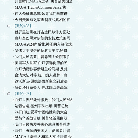
· 川普时代MAGA运动. 川普是美国全
· MAGA.Truth&Common Sense.我
· 伟大领袖川总统.领导我们向前进.
· 今日美国缺乏审查制度和真相的扩
【政论408】
· 佛罗里达州在打击选民欺诈方面处
· 白灯奥巴黑对伊朗的安抚政策形同
· MAGA2024声威壮.神圣的入籍仪式.
· 哈佛大学溃烂的反犹太主义.哈佛
· 我们人民需要川普总统！众院乘胜
· 美国军人世家.白灯窃选伪府的民
· 白灯伪府纵容伊斯兰哈马斯.反犹
· 台湾大陆对等.统一痴人说梦；白
· 达沃斯.从原始法西斯主义到后法
· 解铃还须系铃人.烂球踢回最高院.
【政论407】
· 白灯世界战处处惨败；我们人民MA
· 边疆告急.德州军队出动.川普总统
· 24开门红.爱荷华团结胜利的大会.
· 爱荷华首战告捷.川普轻斩黑白双
· 我们人民热爱并衷心感谢川普总统
· 白灯：丑陋的美国人；爱国者川普
· MAGA！老年人和黑人支持川普.今