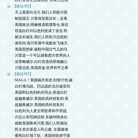
· 白灯全球主义政府的“伊斯兰恐惧
【政论392】
· 天上星星向北斗.我们人民盼川普.
· 制造国王.川普祝贺新议长；反客
· 美国政治.明修栈道暗渡陈仓.新议
· 窃选白灯对以色列造成了攻击.民
· 新议长诞生.我们人民听川总统的.
· 谈笑间.假川军犀牛埃默灰飞烟灭.
· 美国思想家.破鞋中国过气儿的马
· 川普是一个可以拯救西方世界的人
· 迫害鲍威尔.白灯窃选伪府做贼心
· 川普总统.美国前途.世界和平之希
【政论391】
· MAGA！美国揭开疮疤.刮骨疗伤.破
· 白灯俄乌战、巴以战的戈尔迪安结
· 美国和以色列的共同点.窃选白灯
· 超越奥威尔.美国的高科技私刑.美
· 超越奥威尔.美国的高科技私刑
· 以色列为人类文明世界和平而战.
· 川总公布范例议程.关键州绝杀白
· 拯救美国唯有川普.我们人民相信
· 民主党左派是人民公敌. 左翼媒体
· 垂死白灯塌了炕；美国传统保守派