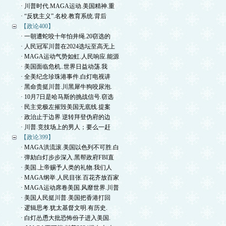
· 川普时代.MAGA运动.美国精神.重
· “反犹主义”.名校.教育系统.背后
【政论400】
· 一朝遭蛇咬十年怕井绳.20窃选的
· 人民冠军川普在2024选坛至高无上
· MAGA运动气势如虹.人民响应.能源
· 美国面临危机..世界日益动荡.我
· 全美纪念珍珠港事件.白灯电视讲
· 黑命贵挺川普.川黑犀牛狗咬尿泡.
· 10月7日是哈马斯的挑战信号.窃选
· 民主党极左摧毁美国无底线.提案
· 政治止于边界 逆转拜登伪府的边
· 川普.竞技场上的男人；要么一赶
【政论399】
· MAGA洪流滚.美国以色列不可胜.白
· 弹劾白灯步步深入.黑帮政府FBI直
· 美国.上帝赐予人类的礼物.我们人
· MAGA纲举.人民目张.百花齐放百家
· MAGA运动席卷美国.风靡世界.川普
· 美国人民挺川普.美国把香港打回
· 逻辑思考.犹太基督文明.有历史.
· 白灯怂恿大批恐怖份子进入美国.