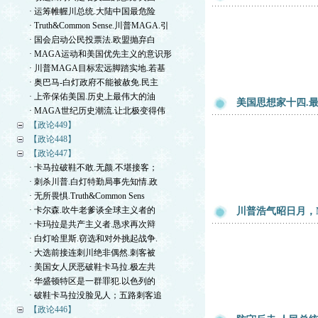
· 运筹帷幄川总统.大陆中国最危险
· Truth&Common Sense.川普MAGA.引
· 国会启动公民投票法.欧盟抛弃白
· MAGA运动和美国优先主义的意识形
· 川普MAGA目标宏远脚踏实地.若基
· 奥巴马-白灯政府不能被赦免.民主
· 上帝保佑美国.历史上最伟大的油
美国思想家十四.最
· MAGA世纪历史潮流.让北极变得伟
【政论449】
【政论448】
【政论447】
· 卡马拉破鞋不敢.无颜.不堪接客；
· 刺杀川普.白灯特勤局事先知情.政
· 无所畏惧.Truth&Common Sens
· 卡尔森.吹牛老爹谈全球主义者的
川普浩气昭日月，
· 卡玛拉是共产主义者.恳求再次辩
· 白灯哈里斯.窃选和对外挑起战争.
· 大选前接连刺川绝非偶然.刺客被
· 美国女人厌恶破鞋卡马拉.极左共
· 华盛顿特区是一群罪犯.以色列的
· 破鞋卡马拉没脸见人；五路刺客追
【政论446】