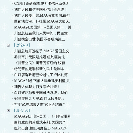
· CNN计邀俩总统.伊万卡佛州助选.J
· 我们人民相信美国相信川普总统！
· 我们人民要川普.MAGA救美国.白灯
· 匪徒法官审川虾扯蛋.MAGA大如天.
· MAGA24.美国第一=美国人第一；川
· 川普总统在我们人民中间；民主党
· 川普横空出世.美国不会成为第三
【政论431】
· 川普总统开选副手.MAGA爱国主义
· 乔州审川无限期推迟.纽约匪徒法
· 《川普公民》川普刀劈纽约.钱砸
· 特朗普的定罪和新的民主党剧本
· 白灯窃选政府已经越过了卢比孔河
· MAGA24卷巨澜.人民重建美利坚.共
· 我告诉你我为何投票给川普！
· 白灯破坏颠覆美国司法系统，我们
· 鲲鹏展翅九万里.白灯无须放屁；
· 哲学家.在结束之前.它不会结束.“
【政论430】
· MAGA24.川普=美国；《刑事定罪和
· 白灯政府的苏联式审判. 美国共产
· 纽约出庭.胜似闲庭信步.MAGA24.