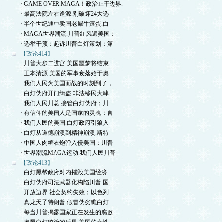
· GAME OVER.MAGA！政治止于边界.
· 最高法院左右逢源.别破坏24大选
· 半个世纪通中卖国老犀牛滚蛋.白
· MAGA世界潮流.川普红风遍美国；
· 选举干预：起诉川普白灯策划；第
【政论414】
· 川普大步二进宫.美国噩梦将结束.
· 正本清源.美国的军事衰落始于奥
· 我们人民为美国而战的时刻到了，
· 白灯伪府开门缉盗.非法移民大肆
· 我们人民川总.接管白灯伪府；川
· 有信仰的美国人是国家的灵魂；言
· 我们人民的美国.白灯政府引狼入
· 白灯从道德崩溃到精神崩溃.斯特
· 中国人肉糖衣炮弹入侵美国；川普
· 世界潮流MAGA运动.我们人民川普
【政论413】
· 白灯黑帮政府对内摧毁美国经济.
· 白灯伪府司法武器化构陷川普.国
· 开放边界.社会契约失效；以色列
· 真龙天子特朗普.假冒伪劣瞧白灯.
· 每当川普揭露国家正在发生的腐败