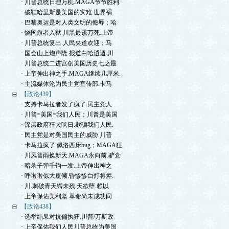
· 川普总统日理万机.MAGA节节胜利.
· 破鞋哈里斯是美国的灾难.世界祸
· 巴黎奥运是对人类文明的侮辱；哈
· 烧国旗者入狱.川黑最该万死.上帝
· 川普总统复出.人民夹道欢迎；马
· 国会山上炮声隆.报道白哈逍遁.川
· 川普总统二进宫创美国历史七之最
· 上帝伸出神之手.MAGA继续几厘米.
· 主流媒体沦为民主党宣传部.卡马
【政论439】
· 支持卡马拉者发了疯了.民主党人
· 川普=美国=我们人民；川普是美国
· 深层政府狂犬吠日.欺骗我们人民.
· 民主党是对美国民主的威胁.川普
· 卡马拉疯了.佩洛西床bug；MAGA狂
· 川风普雨换新天.MAGA永向前.驴党
· 暗杀子弹千钧一发.上帝伸出神之
· 呼啦啦似大厦倾.昏惨惨白灯将烬.
· 川.刺破青天锷未残.天欲堕.赖以
· 上帝保佑美利坚.革命尚未成功同
【政论438】
· 选举结果对抗偏执狂.川普/万斯政
· 上帝保佑我们人民川普总统为美国