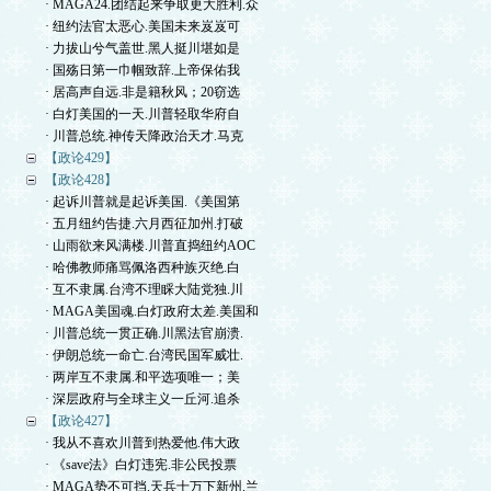
· MAGA24.团结起来争取更大胜利.众
· 纽约法官太恶心.美国未来岌岌可
· 力拔山兮气盖世.黑人挺川堪如是
· 国殇日第一巾帼致辞.上帝保佑我
· 居高声自远.非是籍秋风；20窃选
· 白灯美国的一天.川普轻取华府自
· 川普总统.神传天降政治天才.马克
【政论429】
【政论428】
· 起诉川普就是起诉美国.《美国第
· 五月纽约告捷.六月西征加州.打破
· 山雨欲来风满楼.川普直捣纽约AOC
· 哈佛教师痛骂佩洛西种族灭绝.白
· 互不隶属.台湾不理睬大陆党独.川
· MAGA美国魂.白灯政府太差.美国和
· 川普总统一贯正确.川黑法官崩溃.
· 伊朗总统一命亡.台湾民国军威壮.
· 两岸互不隶属.和平选项唯一；美
· 深层政府与全球主义一丘河.追杀
【政论427】
· 我从不喜欢川普到热爱他.伟大政
· 《save法》白灯违宪.非公民投票
· MAGA势不可挡.天兵十万下新州.兰