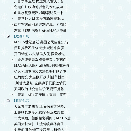
· 川普手捧圣经.民主党人发疯；台
· 窃选白灯政府对以色列发动战争.
· 山重水复疑无路.柳暗花明又一村
· 川普意外之财.黑法官狗咬尿泡.人
· 白灯窃选政府通过制造混乱和恐惧
· 左翼《1994法案》好话说尽坏事做
【政论418】
· MAGA世纪变迁.美国公民自豪头衔.
· 痛杀抖音不手软.最大威胁来自窃
· 开门缉盗.非法移民入侵.拨款难过
· 川普总统夫妻双双去投票，窃选白
· MAGA巨大胜利.高院6:3判德州逮捕
· 窃选元凶罗伯茨大法官要把纳瓦罗
· 纽约突变.大选刚开战.川普单挑白
· “川普大屠杀”左媒狮子屁股放驴屁
· 美国政治社会心理学.政府不是爸
· 川普对白灯；新美国：有罪，直至
【政论417】
· 天纵奇才老川普.上帝保佑美利坚.
· 迫害纳瓦罗令人发指.窃选政府垂
· 伟大领袖川普的精彩瞬间；MAGA运
· 美国大获全胜.主流传统媒体狮子
· 史无前例.连续三次获得共和党提