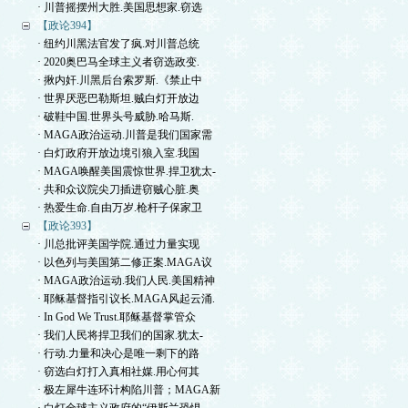
· 川普摇摆州大胜.美国思想家.窃选
【政论394】
· 纽约川黑法官发了疯.对川普总统
· 2020奥巴马全球主义者窃选政变.
· 揪内奸.川黑后台索罗斯.《禁止中
· 世界厌恶巴勒斯坦.贼白灯开放边
· 破鞋中国.世界头号威胁.哈马斯.
· MAGA政治运动.川普是我们国家需
· 白灯政府开放边境引狼入室.我国
· MAGA唤醒美国震惊世界.捍卫犹太-
· 共和众议院尖刀插进窃贼心脏.奥
· 热爱生命.自由万岁.枪杆子保家卫
【政论393】
· 川总批评美国学院.通过力量实现
· 以色列与美国第二修正案.MAGA议
· MAGA政治运动.我们人民.美国精神
· 耶稣基督指引议长.MAGA风起云涌.
· In God We Trust.耶稣基督掌管众
· 我们人民将捍卫我们的国家.犹太-
· 行动.力量和决心是唯一剩下的路
· 窃选白灯打入真相社媒.用心何其
· 极左犀牛连环计构陷川普；MAGA新