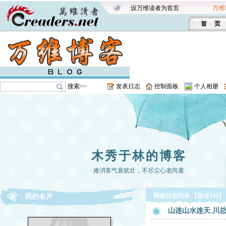
设万维读者为首页
万维
首 页
搜索>>
发表日志
控制面板
个人相册
木秀于林的博客
难消客气衰犹壮，不尽尘心老尚童
网络日志列表 【政论349】
我的名片
山连山水连天.川