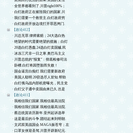
· 奥黑白灯统治的后果.美国的女性
· 全世界都看到了.川普right100%；
· 白灯政府正在摧毁我们的国家.川
· 我们需要一个救世主.白灯政府穷
· 白灯政府开放边境打开罪恶闸门.
【政论412】
· 川总无罪.律师索赔；24大选白热
· 绝望的时代需要绝望的措施；白灯
· 20选白灯愚蠢.24选白灯卖国贼.民
· 冰冻三尺非一日之寒.奥巴马主义
· 川普总统的“报复”：彻底检修司法
· 卧槽.白灯将因堕胎而失败！
· 国会逼宫白痴灯.我们需要新政府
· 美国人聪明.20窃选尽人皆知.帮助
· 白灯俄乌战内部机密曝光，民主党
· 白灯父子通中卖国由来已久.岂是
【政论411】
· 我相信我们国家.我相信最高法院
· 我相信我们国家.我相信最高法院.
· 蔡总统賀农历新年.亚州起诉选举
· 这是最后的斗争.团结起来到明朝.
· 文武双英战国会.MAGA振苍穹；左
· 口罩女侠迎圣驾.川普开辟新纪元.