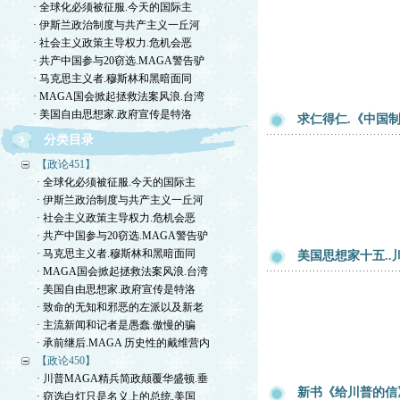
· 全球化必须被征服.今天的国际主
· 伊斯兰政治制度与共产主义一丘河
· 社会主义政策主导权力.危机会恶
· 共产中国参与20窃选.MAGA警告驴
· 马克思主义者.穆斯林和黑暗面同
· MAGA国会掀起拯救法案风浪.台湾
· 美国自由思想家.政府宣传是特洛
求仁得仁.《中国
分类目录
【政论451】
· 全球化必须被征服.今天的国际主
· 伊斯兰政治制度与共产主义一丘河
· 社会主义政策主导权力.危机会恶
· 共产中国参与20窃选.MAGA警告驴
· 马克思主义者.穆斯林和黑暗面同
美国思想家十五..川
· MAGA国会掀起拯救法案风浪.台湾
· 美国自由思想家.政府宣传是特洛
· 致命的无知和邪恶的左派以及新老
· 主流新闻和记者是愚蠢.傲慢的骗
· 承前继后.MAGA 历史性的戴维营内
【政论450】
· 川普MAGA精兵简政颠覆华盛顿.垂
新书《给川普的信
· 窃选白灯只是名义上的总统.美国