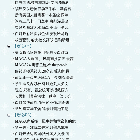
· 国有国法.校有校规.州立法蔑视伪
· 镇压反以恐怖行动不手软；基督君
· 所有美国人都需要一本圣经.四年
· 冰冻三尺非一日之寒.白灯深层政
· 曾经沧海难为水.除却巫山不是云.
· 白灯政府出卖以色列.安抚哈马斯
· 校园骚乱.哈大校长辞职.巴勒斯坦
【政论424】
· 美女政治家盛赞川普.痛批白灯白
· MAGA大道简.川风普雨换新天.最高
· MAGA24.川普总统We the people.
· 解铃还须系铃人.20窃选后遗症.最
· 政治止于边界.MAGA引领潮流.最高
· 学生造反占领校园.以色列人类文
· 现在.只有川普总统可以拯救西方
· 人民和川普在法律与秩序一边；会
· 白灯黑帮政府.夜里的小偷.追杀川
· 纽约庭审塌了炕.追杀川普泡了汤
【政论423】
· MAGA声威振；犀牛共和党议长的危
· 第一夫人准备二进宫.川普总统没
· 白灯开放边境.非法外国人入侵.面