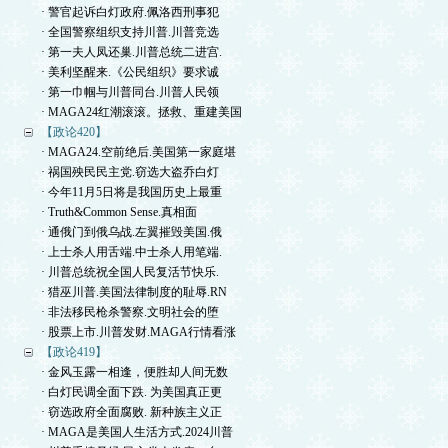
· 警官起诉白灯政府.佩洛西刑事犯
· 全国警察组织支持川普.川普竞选
· 第一夫人凤还巢.川普总统二进宫.
· 美利坚醒来.《公民组织》要求诚
· 第一巾帼与川普同台.川普人民领
· MAGA24红潮滚滚。拯救、重建美国
【政论420】
· MAGA24.空前绝后.美国第一家庭堪
· 祸国殃民民主党.窃选大盗乔白灯
· 今年11月5日将是我国历史上最重
· Truth&Common Sense.真相面
· 通俄门到俄乌战.左翼摧毁美国.俄
· 上士杀人用舌端.中士杀人用笔端.
· 川普总统祝全国人民复活节快乐.
· 猎巫川普.美国法律制度的耻辱.RN
· 非法移民枪杀警察.文明社会的堕
· 股票上市.川普发财.MAGA行情看涨
【政论419】
· 金风玉露一相逢，便胜却人间无数
· 白灯民调全面下跌. 为美国真正更
· 窃选政府全面腐败. 新种族主义正
· MAGA是美国人生活方式.2024川普