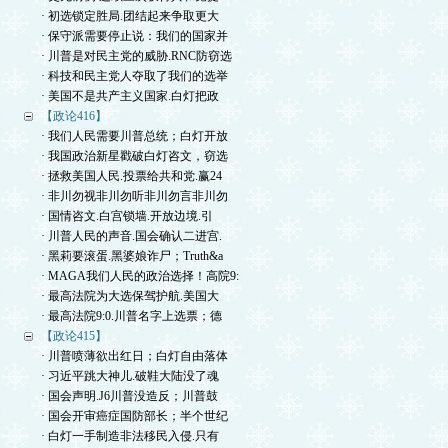
· 初选锁定胜局.团结起来争取更大
· 保守派需要停止说：我们的国家并
· 川普是对民主党的威胁.RNC防窃选
· 科技和民主党人夺取了我们的选举
· 美国不是共产主义国家.白灯把政
【政论416】
· 我们人民需要川普总统；白灯开放
· 我国政治新星戳破白灯咨文，窃选
· 拯救美国人民.投票给共和党.赢24
· 非川勿视非川勿听非川勿言非川勿
· 国情咨文.白宫锁墙.开放边境.引
· 川普人民的声音.国会确认二进宫.
· 黑莉要滚蛋.黑婆娘诈尸；Truth&a
· MAGA我们人民的政治选择！高院9:
· 最高法院为大选保驾护航.美国大
· 最高法院9:0.川普名字上选票；德
【政论415】
· 川普喷薄欲出红日；白灯自由落体
· 习近平跳大神儿.破鞋大陆没了魂
· 国会声明.J6川普没造反；川普鼓
· 国会开审癌症国防部长；半个世纪
· 白灯一手制造非法移民入侵.只有