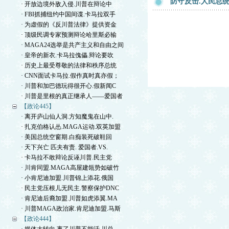
防守反击.人民总统
· 开放边境外敌入侵.川普在辩论中
· FBI抓捕纽约中国间谍.卡马拉双手
· 为虚假的《反川普法律》提供资金
· 顶级民调专家预测辩论哈里斯必输
· MAGA24选举是共产主义和自由之间
· 皇帝的新衣.卡马拉傀儡.辩论要吹
· 历史上最受尊敬的法律和秩序总统
· CNN面试卡马拉.假作真时真亦假；
· 川普和加巴德玩得很开心.假新闻C
· 川普是里根的真正继承人——爱国者
【政论445】
· 离开庐山仙人洞.方知魔鬼在山中.
· 扎克伯格认怂.MAGA运动.双英加盟
· 美国总统空窗期.白痴装死破鞋回
· 天下兴亡 匹夫有责. 爱国者.VS.
· 卡马拉不敢辩论反诬川普.民主党
· 川肯同盟.MAGA高屋建瓴势如破竹
· 小肯尼迪加盟.川普锦上添花.俄国
· 民主党压根儿无民主.警察保护DNC
· 肯尼迪后裔加盟.川普如虎添翼.MA
· 川普MAGA政治家.肯尼迪加盟.马斯
【政论444】