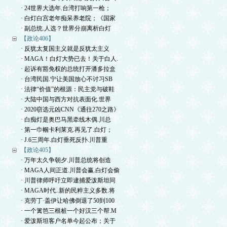
· 24世界大选年.台湾打响第一枪；
· 白灯白宫老年痴呆养老院；《国家
· 副总统.人选？世界分崩离析白灯
【政论406】
· 反犹太复国主义就是反犹太主义
· MAGA！白灯大势已去！关于白人.
· 起诉有豁免权的总统打开潘多拉盒
· 台湾民国.宁让美国放心不讨习SB
· 法律“价值”的根源：民主党与破鞋
· 大陆中国与西方对抗表面化.世界
· 2020窃选元凶CNN《通往270之路》
· 白痴灯是奥巴马黑牵线木偶.川总
· 第一巾帼卡利莱克.再见了.白灯；
· J.6三周年.白灯垂死反扑.川普重
【政论405】
· 万年太久争朝夕.川普总统将创造
· MAGA人间正道.川普会赢.白灯会偷
· 川普律师呼吁立即逮捕爱泼斯坦同
· MAGA时代..新的民粹主义多数.将
· 克劳丁·盖伊让哈佛倒退了50到100
· 一个篱笆三根桩一个好汉三个帮.M
· 爱泼斯坦客户名单今起公布；关于