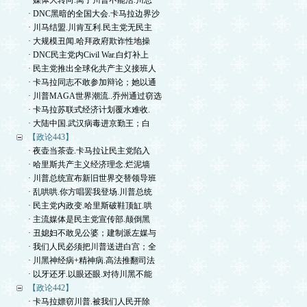
· 媒体大转向.离了川普不能活.川总
· DNC黑暗的全国大会.卡马拉边界沙
· 川马结盟.川肯互利.民主党无民主
· 大规模丑闻.哈拜政府欺诈性地操
· DNC民主党内Civil War.白灯补上
· 民主党推出全球化共产主义接班人
· 卡马拉同志不敢参加辩论；她以通
· 川普MAGA世界潮流..乔州通过窃选
· 卡马拉苏联式经济计划覆水难收.
· 大陆中国.武汉病毒进京勤王；白
【政论443】
· 夜壶当茶壶.卡马拉让民主党陷入
· 哈里斯共产主义经济理念.烂泥墙
· 川普总统宣布新旧世界交替领导班
· 乱哄哄.你方唱罢我登场.川普总统
· 民主党内政变.哈里斯破鞋顶缸.哄
· 主流媒体是民主党宣传部.颠倒黑
· 丑媳妇不敢见公婆；建制派左媒与
· 我们人民必须把川普送进白宫；全
· 川黑神经病+精神病.高法推翻司法
· 以牙还牙.以眼还眼.对待川黑不能
【政论442】
· 卡马拉嫖窃川普.被我们人民开除