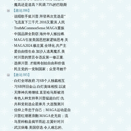
· 魔高还是道高？民调.75%的巴勒斯
【政论396】
· 说唱歌手挺川普.拜登再次竞选是“
· 飞流直下三千尺.2016又重演.人民
· Truth&CommonSense.MAGA重振
· 中国品牌全剽窃.海外华人猴拉稀.
· MAGA引发美国思想家逻辑思考.关
· MAGA2024.极左翼.全球化.共产主
· 爱自由惜生命.加沙人逃离魔爪.美
· 对川普的禁言令违反第一修正案.
· 选择川普. 才能将创始自由和价值
· 民主党的一党制国家；众里寻她千
【政论395】
· 白灯全球政府.习SB个人独裁相互
· 习SB拜旧金山.白灯臭味相投.以波
· 天降神兵将继续.直至哈马斯被消
· 有色人种支持率川普猛超白灯.仇
· 共和党初选众星捧月.大选预测川
· 信仰上帝忠于自己；MAGA运动是自
· 川普红潮逐浪翻.MAGA史无前；流
· 马里科帕县揭竿而起.左翼针对川
· 武汉病毒.美国窃选.令人难忘的、