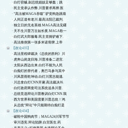
· 白灯窃贼.副总统娼妓足够蠢；跳
· 民主党承认作弊.川普要求再辨.医
· “高法被MAGA吞噬”.驴党狗急跳墙
· 人间正道有老川.最高法院已裁判.
· 独立日的无名英雄.MAGA高法见曙
· 天不生川普万古如长夜.MAGA歌一
· 白灯武大郎服毒.民主党骑驴难下.
· 高法推倒第一张多米诺骨牌.上帝
【政论435】
· 高法里程碑裁决《总统的胜利》川
· 虎奔山岗龙归海.川普准备二进宫.
· 太阳从西边出来.白灯不能为人民
· 白痴灯的替代者，奥巴马参与其中
· 川风普雨乾坤动.白灯川黑岂能逃.
· 川总拿白灯CNN开涮.高法裁决J6.
· 白灯政府两套司法系统追杀川普.
· 总统竞选辩论川普教训白灯CNN.我
· 西方世界和美国需要川普总统！鸿
· 从总统“辩论”中只能期待白痴灯是
【政论434】
· 破鞋中国狗肉节；MAGA24川军节节
· 审川违宪.辩论陷阱.白宫医生.药