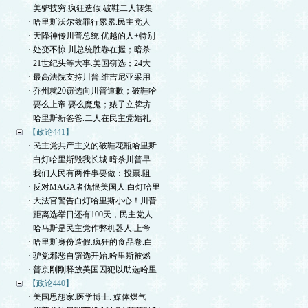
· 美驴技穷.疯狂造假.破鞋二人转集
· 哈里斯沃尔兹罪行累累.民主党人
· 天降神传川普总统.优越的人+特别
· 处变不惊.川总统胜卷在握；暗杀
· 21世纪头等大事.美国窃选；24大
· 最高法院支持川普.维吉尼亚采用
· 乔州就20窃选向川普道歉；破鞋哈
· 要么上帝.要么魔鬼；婊子立牌坊.
· 哈里斯新爸爸.二人在民主党婚礼
【政论441】
· 民主党共产主义的破鞋花瓶哈里斯
· 白灯哈里斯毁我长城.暗杀川普早
· 我们人民有两件事要做：投票.阻
· 反对MAGA者仇恨美国人.白灯哈里
· 大法官警告白灯哈里斯小心！川普
· 距离选举日还有100天，民主党人
· 哈马斯是民主党作弊机器人.上帝
· 哈里斯身份造假.疯狂的食品卷.白
· 驴党邪恶自窃选开始.哈里斯被燃
· 普京刚刚释放美国囚犯以助选哈里
【政论440】
· 美国思想家.医学博士. 媒体煤气