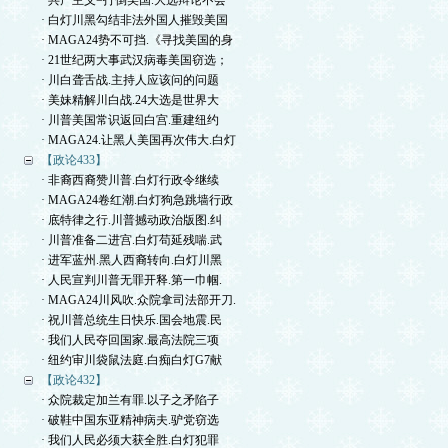
· 共产主义=打倒美国.大选辩论不会
· 白灯川黑勾结非法外国人摧毁美国
· MAGA24势不可挡.《寻找美国的身
· 21世纪两大事武汉病毒美国窃选；
· 川白聋舌战.主持人应该问的问题
· 美妹精解川白战.24大选是世界大
· 川普美国常识返回白宫.重建纽约
· MAGA24.让黑人美国再次伟大.白灯
【政论433】
· 非裔西裔赞川普.白灯行政令继续
· MAGA24卷红潮.白灯狗急跳墙行政
· 底特律之行.川普撼动政治版图.纠
· 川普准备二进宫.白灯苟延残喘.武
· 进军蓝州.黑人西裔转向.白灯川黑
· 人民宣判川普无罪开释.第一巾帼.
· MAGA24川风吹.众院拿司法部开刀.
· 祝川普总统生日快乐.国会地震.民
· 我们人民夺回国家.最高法院三项
· 纽约审川袋鼠法庭.白痴白灯G7献
【政论432】
· 众院裁定加兰有罪.以子之矛陷子
· 破鞋中国东亚精神病夫.驴党窃选
· 我们人民必须大获全胜.白灯犯罪