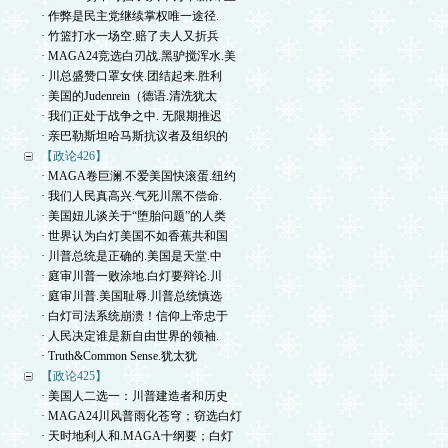
· 作弊是民主党继续掌权唯一途径.
· 竹篮打水一场空.赔了夫人又折兵
· MAGA24竞选白刃战.黑驴搅浑水.美
· 川总盛赞口罩女侠.团结起来.胜利
· 美国的Judenrein（德语.清洗犹太
· 我们正处于战争之中. 无限期推迟
· 亲巴勒斯坦哈马斯抗议者及组织的
【政论426】
· MAGA卷巨澜.不爱美国快滚蛋.纽约
· 我们人民真高兴.气死川黑不偿命.
· 美国妞儿谈关于“堕胎问题”的人类
· 世界认为白灯美国不如香蕉共和国
· 川普总统是正确的.美国是天堂.中
· 庭审川普一败涂地.白灯要辩论.川
· 庭审川普.美国耻辱.川普总统慎选
· 白灯司法系统崩溃！信仰上帝忠于
· 人民决定谁是新自由世界的领袖.
· Truth&Common Sense.犹太犹
【政论425】
· 美国人二选一：川普建造者和历史
· MAGA24川风普雨化苍穹；窃选白灯
· 天时地利人和.MAGA十纲要；白灯