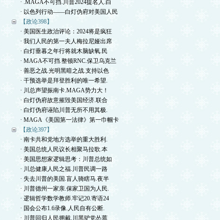
· .MAGA不可挡.川普2024提名人.白
· 以色列行动——白灯伪府对美国人民
【政论398】
· 美国医生政治评论：2024将是疯狂
· 我们人民的第一夫人梅拉尼娅出席
· 白灯垂暮之年行将就木脑缺氧.民
· MAGA不可挡.整顿RNC.保卫乌克兰
· 善恶之战.光明黑暗之战.支持以色
· 干预选举是拜登胜利的唯一希望.
· 川总声望振南卡.MAGA势力大！
· 白灯伪府故意摧毁美国经济.联合
· 白灯伪府诬陷川普无所不用其极.
· MAGA《美国第一法律》第一巾帼卡
【政论397】
· 南卡共和党地方选举的重大胜利.
· 美国总统人民议长相聚马拉歌.本
· 美国思想家逻辑思考：川普总统如
· 川总健康人民之福.川普民调一路
· 失去川普的美国.盲人骑瞎马.夜半
· 川普德州一家亲.保家卫国为人民.
· 逻辑哲学数学教师.牢记20.寄语24
· 国会公布1.6录像.人民自有公断.
· 川普回归人民拥戴.川黑驴党怂蔫