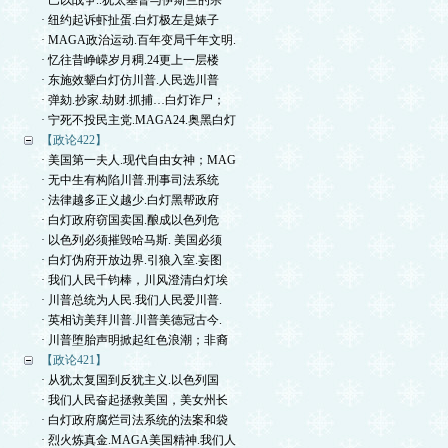
· 巴以战争..犹太基督与伊斯兰的宗
· 纽约起诉虾扯蛋.白灯极左是婊子
· MAGA政治运动.百年变局千年文明.
· 忆往昔峥嵘岁月稠.24更上一层楼
· 东施效颦白灯仿川普.人民选川普
· 弹劾.抄家.劫财.抓捕…白灯诈尸；
· 宁死不投民主党.MAGA24.奥黑白灯
【政论422】
· 美国第一夫人.现代自由女神；MAG
· 无中生有构陷川普.刑事司法系统
· 法律越多正义越少.白灯黑帮政府
· 白灯政府窃国卖国.酿成以色列危
· 以色列必须摧毁哈马斯. 美国必须
· 白灯伪府开放边界.引狼入室.妄图
· 我们人民千钧棒，川风澄清白灯埃
· 川普总统为人民.我们人民爱川普.
· 英相访美拜川普.川普美德冠古今.
· 川普堕胎声明掀起红色浪潮；非裔
【政论421】
· 从犹太复国到反犹主义.以色列国
· 我们人民奋起拯救美国，美女州长
· 白灯政府腐烂司法系统的法案和袋
· 烈火炼真金.MAGA美国精神.我们人