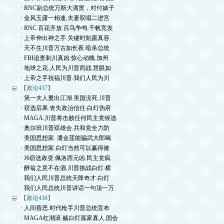
· RNC副总统万斯大满贯，对付婊子
· 金风玉露一相逢.夫妻双唱二进宫
· RNC.百花齐放.百鸟争鸣.千帆竞发
· 上帝伸出神之手.关键时刻露真容.
· 天不生川普万古如长夜.暗杀总统
· FBI追查刺川真凶.惊心动魄.加州
· 地球之花.人民为川普而战.慧眼如
· 上帝之手祝福川普.我们人民为川
【政论437】
· 第一夫人重出江湖.美国没死.川普
· 窃选后果.丧失政治信任.白灯伪府
· MAGA.川普将击败任何民主党候选
· 奥尔班川普双雄会.共和党全力防
· 美国思想家. 潘金莲能骗武大郎喝
· 美国思想家.白灯当然可以赢得被
· J6窃选政变.佩洛西元凶.民主党疯
· 醉翁之意不在酒.川普挑战白灯.横
· 我们人民川普总统天降奇才.白灯
· 我们人民总统川普讲话一句顶一万
【政论436】
· 人间善恶.时代枪手川普总统宣布
· MAGA红潮滚.贼白灯孤家寡人.国会