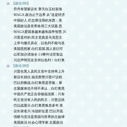
【政论390】
· 乔丹有望新议长.擎天白玉柱架海
· MAGA.政治止于边界.从“这是经济
· 中国好人.烂忠厚没用的东西；美
· 美国政治及世界政局三大话题.思
· MAGA爱国者越来越有战争智慧.川
· 川普是对的.民主党真是马克思主
· 上帝与撒旦具在，以色列不能与圣
· 美国思想家.白灯卖国.国人皆曰可
· 以军加沙清场令.1.6事件法官靠边
· 川总声明完全支持以色列！白灯奥
【政论389】
· 川普在黑人及民主党中支持率上升
· 新议长就任.福克斯赞川普47议程.
· 巴以邪教战.白灯奥黑是罪魁；犀
· 左翼媒体也不得不承认，白灯奥黑
· 中国共产党正在吞噬福克斯；只有
· 民主党没有人民的民主；川普总统
· 巴以战显示.白灯奥黑叛卖多年.美
· 议长谢老川.冷战虾扯蛋.巴以开战
· 强硬与灵活是美国与世界的主旋律
· 美国政治.社会心理学家.左翼政治