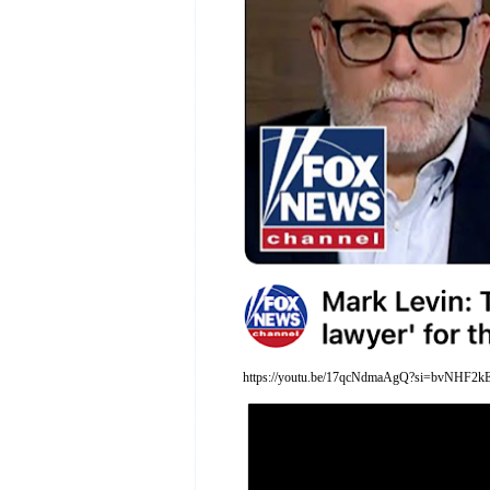
https://youtu.be/17qcNdmaAgQ?si=bvNHF2k