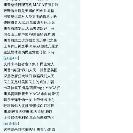
· 川普总统日理万机.MAGA节节胜利.
· 破鞋哈里斯是美国的灾难.世界祸
· 巴黎奥运是对人类文明的侮辱；哈
· 烧国旗者入狱.川黑最该万死.上帝
· 川普总统复出.人民夹道欢迎；马
· 国会山上炮声隆.报道白哈逍遁.川
· 川普总统二进宫创美国历史七之最
· 上帝伸出神之手.MAGA继续几厘米.
· 主流媒体沦为民主党宣传部.卡马
【政论439】
· 支持卡马拉者发了疯了.民主党人
· 川普=美国=我们人民；川普是美国
· 深层政府狂犬吠日.欺骗我们人民.
· 民主党是对美国民主的威胁.川普
· 卡马拉疯了.佩洛西床bug；MAGA狂
· 川风普雨换新天.MAGA永向前.驴党
· 暗杀子弹千钧一发.上帝伸出神之
· 呼啦啦似大厦倾.昏惨惨白灯将烬.
· 川.刺破青天锷未残.天欲堕.赖以
· 上帝保佑美利坚.革命尚未成功同
【政论438】
· 选举结果对抗偏执狂.川普/万斯政