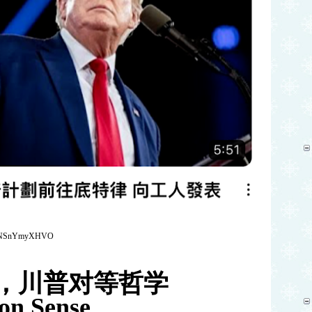
a2NNSnYmyXHVO
，
川普对等哲学
n Sense