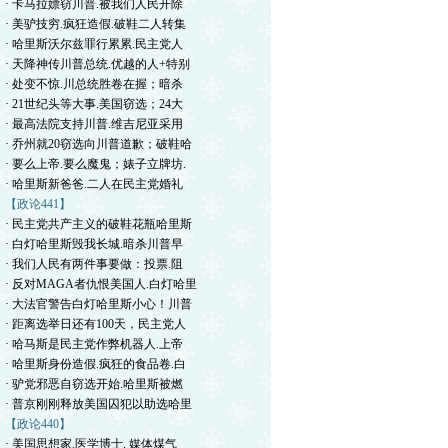
· 卡马拉嫖窃川普.被我们人民开除
· 美驴技穷.疯狂造假.破鞋二人转集
· 哈里斯沃尔兹罪行累累.民主党人
· 天降神传川普总统.优越的人+特别
· 处变不惊.川总统胜卷在握；暗杀
· 21世纪头等大事.美国窃选；24大
· 最高法院支持川普.维吉尼亚采用
· 乔州就20窃选向川普道歉；破鞋哈
· 要么上帝.要么魔鬼；婊子立牌坊.
· 哈里斯新爸爸.二人在民主党婚礼
【政论441】
· 民主党共产主义的破鞋花瓶哈里斯
· 白灯哈里斯毁我长城.暗杀川普早
· 我们人民有两件事要做：投票.阻
· 反对MAGA者仇恨美国人.白灯哈里
· 大法官警告白灯哈里斯小心！川普
· 距离选举日还有100天，民主党人
· 哈马斯是民主党作弊机器人.上帝
· 哈里斯身份造假.疯狂的食品卷.白
· 驴党邪恶自窃选开始.哈里斯被燃
· 普京刚刚释放美国囚犯以助选哈里
【政论440】
· 美国思想家.医学博士. 媒体煤气