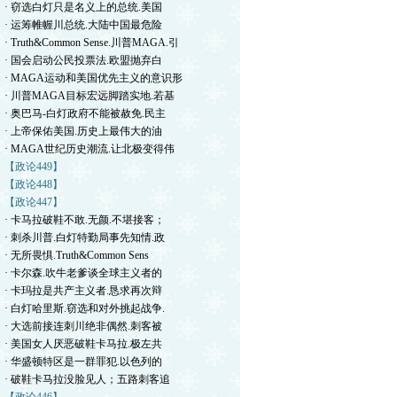
· 窃选白灯只是名义上的总统.美国
· 运筹帷幄川总统.大陆中国最危险
· Truth&Common Sense.川普MAGA.引
· 国会启动公民投票法.欧盟抛弃白
· MAGA运动和美国优先主义的意识形
· 川普MAGA目标宏远脚踏实地.若基
· 奥巴马-白灯政府不能被赦免.民主
· 上帝保佑美国.历史上最伟大的油
· MAGA世纪历史潮流.让北极变得伟
【政论449】
【政论448】
【政论447】
· 卡马拉破鞋不敢.无颜.不堪接客；
· 刺杀川普.白灯特勤局事先知情.政
· 无所畏惧.Truth&Common Sens
· 卡尔森.吹牛老爹谈全球主义者的
· 卡玛拉是共产主义者.恳求再次辩
· 白灯哈里斯.窃选和对外挑起战争.
· 大选前接连刺川绝非偶然.刺客被
· 美国女人厌恶破鞋卡马拉.极左共
· 华盛顿特区是一群罪犯.以色列的
· 破鞋卡马拉没脸见人；五路刺客追