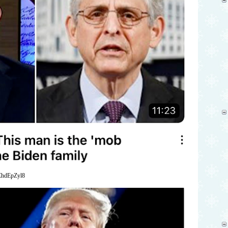
EhdEpZyl8