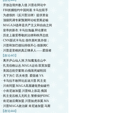
【政论446】
· 开放边境外敌入侵.川普在辩论中
· FBI抓捕纽约中国间谍.卡马拉双手
· 为虚假的《反川普法律》提供资金
· 顶级民调专家预测辩论哈里斯必输
· MAGA24选举是共产主义和自由之间
· 皇帝的新衣.卡马拉傀儡.辩论要吹
· 历史上最受尊敬的法律和秩序总统
· CNN面试卡马拉.假作真时真亦假；
· 川普和加巴德玩得很开心.假新闻C
· 川普是里根的真正继承人——爱国者
【政论445】
· 离开庐山仙人洞.方知魔鬼在山中.
· 扎克伯格认怂.MAGA运动.双英加盟
· 美国总统空窗期.白痴装死破鞋回
· 天下兴亡 匹夫有责. 爱国者.VS.
· 卡马拉不敢辩论反诬川普.民主党
· 川肯同盟.MAGA高屋建瓴势如破竹
· 小肯尼迪加盟.川普锦上添花.俄国
· 民主党压根儿无民主.警察保护DNC
· 肯尼迪后裔加盟.川普如虎添翼.MA
· 川普MAGA政治家.肯尼迪加盟.马斯
【政论444】