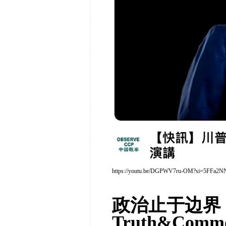
https://youtu.be/DGPWV7ru-OM?si=5FF
政治止于边界
Truth&Commo