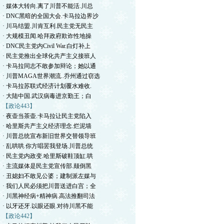
· 媒体大转向.离了川普不能活.川总
· DNC黑暗的全国大会.卡马拉边界沙
· 川马结盟.川肯互利.民主党无民主
· 大规模丑闻.哈拜政府欺诈性地操
· DNC民主党内Civil War.白灯补上
· 民主党推出全球化共产主义接班人
· 卡马拉同志不敢参加辩论；她以通
· 川普MAGA世界潮流..乔州通过窃选
· 卡马拉苏联式经济计划覆水难收.
· 大陆中国.武汉病毒进京勤王；白
【政论443】
· 夜壶当茶壶.卡马拉让民主党陷入
· 哈里斯共产主义经济理念.烂泥墙
· 川普总统宣布新旧世界交替领导班
· 乱哄哄.你方唱罢我登场.川普总统
· 民主党内政变.哈里斯破鞋顶缸.哄
· 主流媒体是民主党宣传部.颠倒黑
· 丑媳妇不敢见公婆；建制派左媒与
· 我们人民必须把川普送进白宫；全
· 川黑神经病+精神病.高法推翻司法
· 以牙还牙.以眼还眼.对待川黑不能
【政论442】