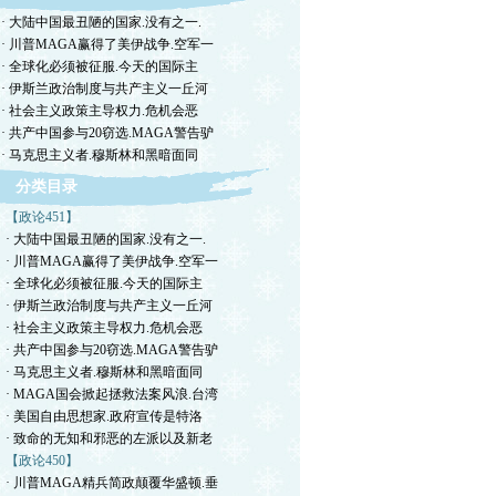
· 大陆中国最丑陋的国家.没有之一.
· 川普MAGA赢得了美伊战争.空军一
· 全球化必须被征服.今天的国际主
· 伊斯兰政治制度与共产主义一丘河
· 社会主义政策主导权力.危机会恶
· 共产中国参与20窃选.MAGA警告驴
· 马克思主义者.穆斯林和黑暗面同
分类目录
【政论451】
· 大陆中国最丑陋的国家.没有之一.
· 川普MAGA赢得了美伊战争.空军一
· 全球化必须被征服.今天的国际主
· 伊斯兰政治制度与共产主义一丘河
· 社会主义政策主导权力.危机会恶
· 共产中国参与20窃选.MAGA警告驴
· 马克思主义者.穆斯林和黑暗面同
· MAGA国会掀起拯救法案风浪.台湾
· 美国自由思想家.政府宣传是特洛
· 致命的无知和邪恶的左派以及新老
【政论450】
· 川普MAGA精兵简政颠覆华盛顿.垂