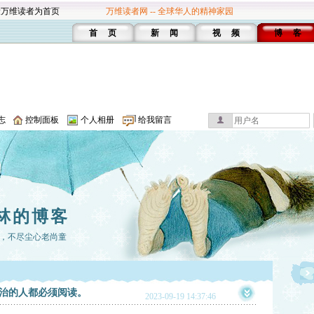
设万维读者为首页
万维读者网 -- 全球华人的精神家园
首 页
新 闻
视 频
博 客
志
控制面板
个人相册
给我留言
林的博客
，不尽尘心老尚童
治的人都必须阅读。
2023-09-19 14:37:46