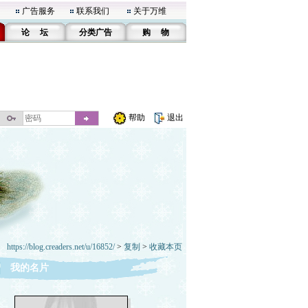
广告服务
联系我们
关于万维
论 坛
分类广告
购 物
帮助
退出
https://blog.creaders.net/u/16852/
>
复制
>
收藏本页
我的名片