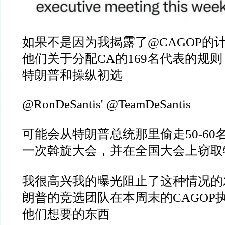
如果不是因为我揭露了
@CAGOP
的
他们关于分配
CA
的
169
名代表的规则
特朗普和操纵初选
@RonDeSantis' @TeamDeSantis
可能会从特朗普总统那里偷走
50-60
一次斡旋大会，并在全国大会上窃取
我很高兴我的曝光阻止了这种情况的
朗普的竞选团队在本周末的
CAGOP
他们想要的东西