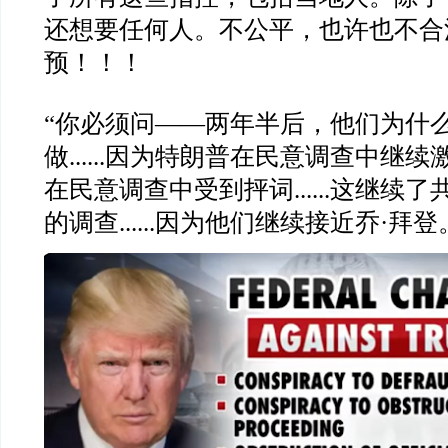
还想要任何人。不公平，也许也不合
预！！！
“
你必须问
——
两年半后，他们为什
做
......
因为特朗普在民意调查中继续
在民意调查中受到抨词
......
这继续了
的调查
......
因为他们继续接近乔
·
拜登