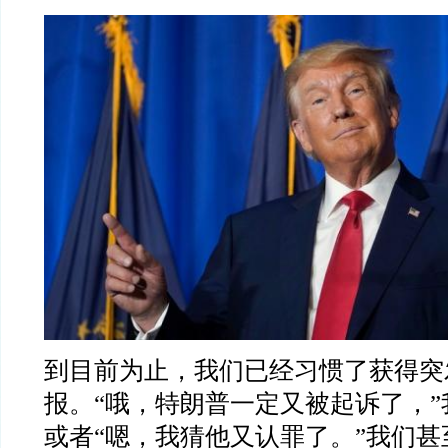
到目前为止，我们已经习惯了获得突
报。
“
哦，特朗普一定又被起诉了，
”
或者
“
嗯，我猜他又认罪了。
”
我们甚