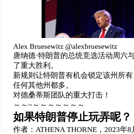
Alex Bruesewitz @alexbruesewitz
唐纳德
·
特朗普的总统竞选活动周六
了重大胜利。
新规则让特朗普有机会锁定该州所有
任何其他州都多。
对德桑蒂斯团队的重大打击！
～～
~
～～～～～～～
如果特朗普停止玩弄呢？
作者：
ATHENA THORNE
，
2023
年
8