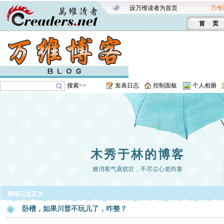
设万维读者为首页
万维
首 页
搜索>>
发表日志
控制面板
个人相册
木秀于林的博客
难消客气衰犹壮，不尽尘心老尚童
网络日志正文
卧槽，如果川普不玩儿了，咋整？