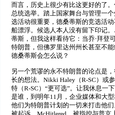
而言，历史上很少有比这更好的了。
总统选举。踏上国家舞台与管理一个
选活动很重要，德桑蒂斯的竞选活动
船漂浮。候选人本人没有留下印记。
蒂斯，但我这样看待它：当乔
·
拜登
特朗普，但佛罗里达州州长甚至不能
德桑蒂斯会怎么说？
另一个荒谬的永不特朗普的论点是，
长的想法。
Nikki Haley
（
R-SC
）或
特（
R-SC
）
“
更可选
”
。让我休息一下
是谁，到明年
11
月，企业媒体和大型
他们为特朗普计划的一切来打击他们
被起诉，
McHitlered
，被指控与普京