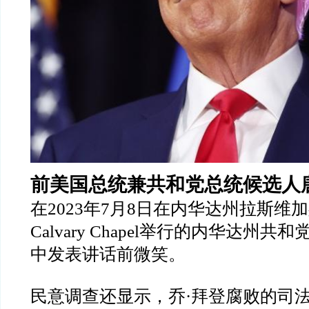
前美国总统兼共和党总统候选人
在
2023
年
7
月
8
日在内华达州拉斯维加
Calvary Chapel
举行的内华达州共和
中发表讲话前微笑。
民意调查还显示，乔
·
拜登腐败的司