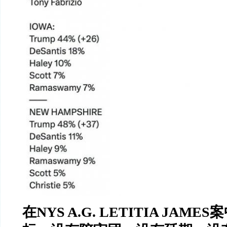
在
NYS A.G. LETITIA JAMES
案