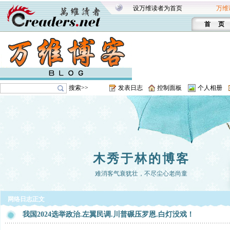
设万维读者为首页
万维
首 页
搜索>>
发表日志
控制面板
个人相册
木秀于林的博客
难消客气衰犹壮，不尽尘心老尚童
网络日志正文
我国2024选举政治.左翼民调.川普碾压罗恩.白灯没戏！