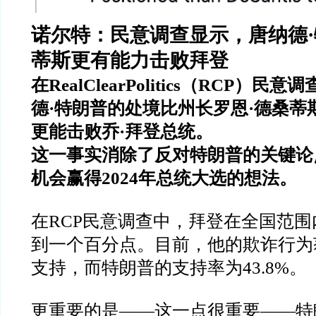
诺尔特：民意调查显示，唐纳德
·
蒂斯更有能力击败拜登
在
RealClearPolitics
（
RCP
）民意调
德
·
特朗普的处境比州长罗恩
·
德桑蒂
更能击败乔
·
拜登总统。
这一事实消除了反对特朗普的关键论
机会赢得
2024
年总统大选的想法。
在
RCP
民意调查中，拜登在全国范围
到一个百分点。目前，他的欺诈行为
支持，而特朗普的支持率为
43.8%
。
更重要的是
——
这一点很重要
——
特