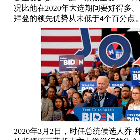
况比他在
2020
年大选期间要好得多。
拜登的领先优势从未低于
4
个百分点
2020
年
3
月
2
日，时任总统候选人乔
·