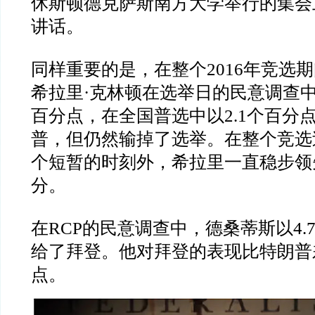
休斯顿德克萨斯南方大学举行的集会
讲话。
同样重要的是，在整个
2016
年竞选期
希拉里
·
克林顿在选举日的民意调查
百分点，在全国普选中以
2.1
个百分
普，但仍然输掉了选举。在整个竞选
个短暂的时刻外，希拉里一直稳步领
分。
在
RCP
的民意调查中，德桑蒂斯以
4.
给了拜登。他对拜登的表现比特朗普
点。