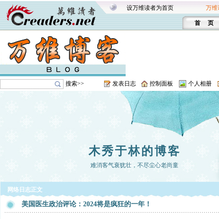
设万维读者为首页
万维
首 页
搜索>>
发表日志
控制面板
个人相册
木秀于林的博客
难消客气衰犹壮，不尽尘心老尚童
网络日志正文
美国医生政治评论：2024将是疯狂的一年！