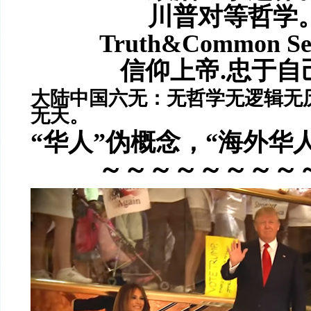
川普对等哲学
Truth&Common S
信仰上帝.忠于自
大陆中国六无：无哲学无逻辑无
无天。
“华人”伪概念，“海外华
～～～～～～～～