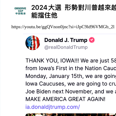
https://youtu.be/ggQVnon0jnc?si=iJpC9ld96VMGb_2l