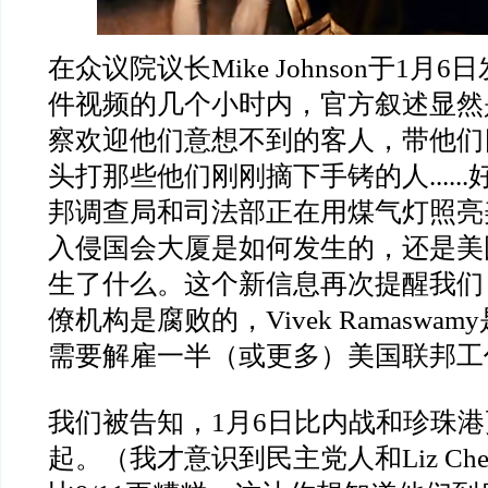
在众议院议长
Mike Johnson
于
1
月
6
日
件视频的几个小时内，官方叙述显然
察欢迎他们意想不到的客人，带他们
头打那些他们刚刚摘下手铐的人
......
邦调查局和司法部正在用煤气灯照亮
入侵国会大厦是如何发生的，还是美
生了什么。这个新信息再次提醒我们
僚机构是腐败的，
Vivek Ramaswamy
需要解雇一半（或更多）美国联邦工
我们被告知，
1
月
6
日比内战和珍珠港
起。（我才意识到民主党人和
Liz Ch