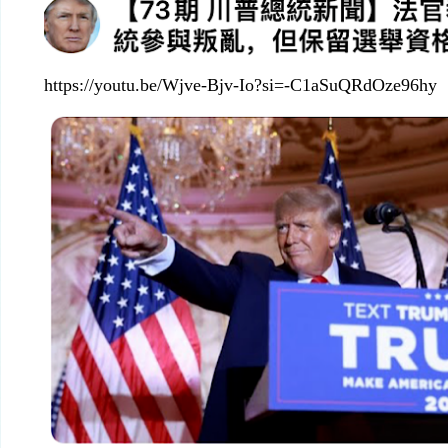
https://youtu.be/Wjve-Bjv-Io?si=-C1aSuQRdOze96hy