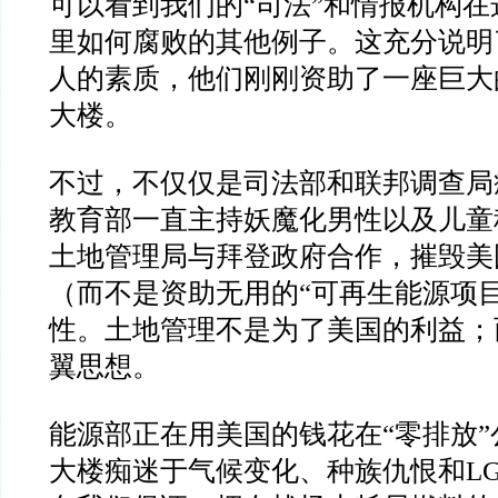
可以看到我们的
“
司法
”
和情报机构在
里如何腐败的其他例子。这充分说明
人的素质，他们刚刚资助了一座巨大
大楼。
不过，不仅仅是司法部和联邦调查局
教育部一直主持妖魔化男性以及儿童
土地管理局与拜登政府合作，摧毁美
（而不是资助无用的
“
可再生能源项
性。土地管理不是为了美国的利益；
翼思想。
能源部正在用美国的钱花在
“
零排放
”
大楼痴迷于气候变化、种族仇恨和
L