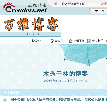
设万维读者为首页
万维
首 页
搜索>>
发表日志
控制面板
个人相册
木秀于林的博客
难消客气衰犹壮，不尽尘心老尚童
网络日志正文
国会公布1.6录像.人民自有公断.川普红潮逐浪高.川黑蝼蚁岂能逃