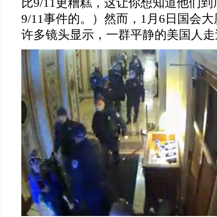
比
9/11
更糟糕，这让你想知道他们到
9/11
事件的。）然而，
1
月
6
日国会大
许多镜头显示，一群平静的美国人走