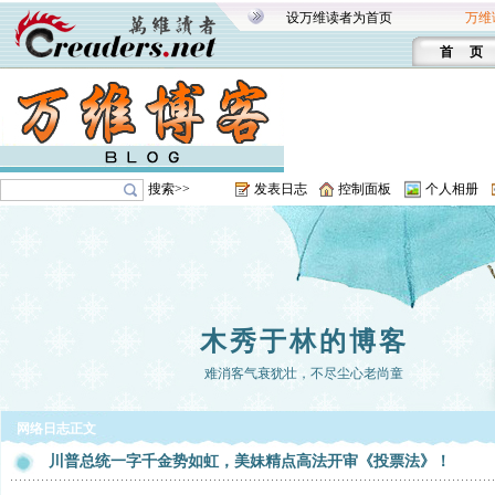
设万维读者为首页
万维
首 页
搜索>>
发表日志
控制面板
个人相册
木秀于林的博客
难消客气衰犹壮，不尽尘心老尚童
网络日志正文
川普总统一字千金势如虹，美妹精点高法开审《投票法》！