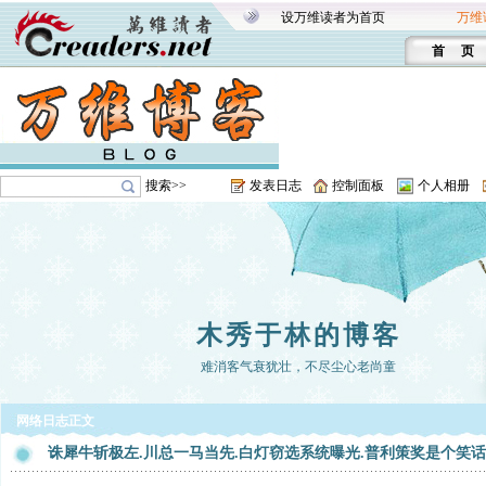
设万维读者为首页
万维
首 页
搜索>>
发表日志
控制面板
个人相册
木秀于林的博客
难消客气衰犹壮，不尽尘心老尚童
网络日志正文
诛犀牛斩极左.川总一马当先.白灯窃选系统曝光.普利策奖是个笑话