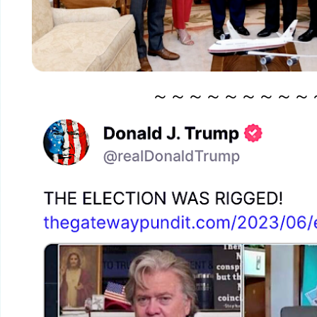
～～～～～～～～～