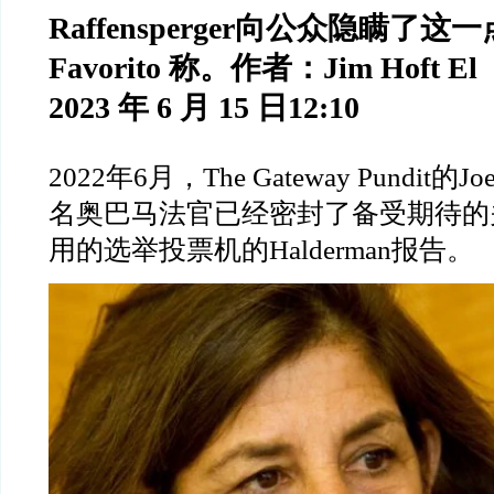
Raffensperger
向公众隐瞒了这一
Favorito
称。作者：
Jim Hoft El
2023
年
6
月
15
日
12:10
2022
年
6
月，
The Gateway Pundit
的
Jo
名奥巴马法官已经密封了备受期待的
用的选举投票机的
Halderman
报告。