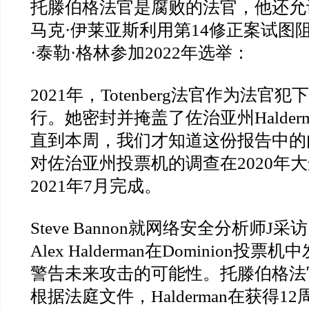
托滕伯格法官是腐败的法官，他还允
马克
·
伊莱亚斯利用第
14
修正案试图
·
泰勒
·
格林参加
2022
年选举：
2021
年，
Totenberg
法官作为法官犯下
行。她密封并掩盖了佐治亚州
Halder
直到本周，我们才知道这份报告中的
对佐治亚州投票机的调查在
2020
年大
2021
年
7
月完成。
Steve Bannon
就网络安全分析师
J
采访
Alex Halderman
在
Dominion
投票机中
警告未来攻击的可能性。托滕伯格法
根据法庭文件，
Halderman
在获得
12