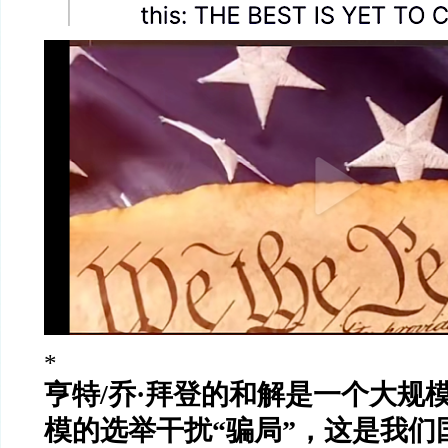
*
亨特
/
乔
·
拜登的和解是一个大规
模的选举干扰
“
骗局
”
，这是我们