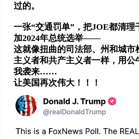
过的。
一张
“
交通罚单
”
，把
JOE
都清理
加
2024
年总统选举
——
这就像扭曲的司法部、州和城市
主义者和共产主义者一样，用公
我袭来
……
让美国再次伟大！！！