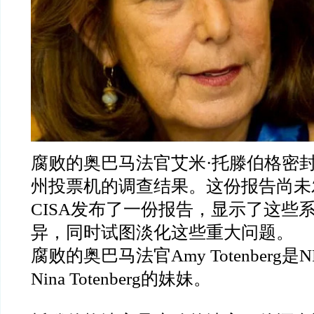
腐败的奥巴马法官艾米
·
托滕伯格密
州投票机的调查结果。这份报告尚未
CISA
发布了一份报告，显示了这些
异，同时试图淡化这些重大问题。
腐败的奥巴马法官
Amy Totenberg
是
N
Nina Totenberg
的妹妹。