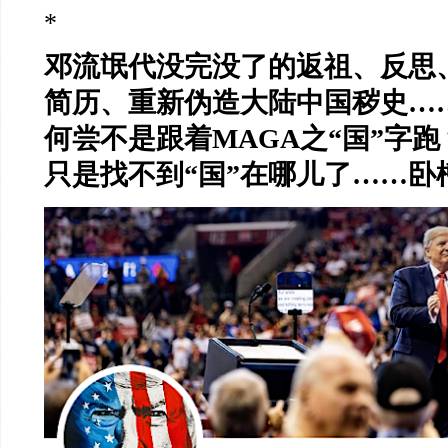
*
邓流氓代没完没了的返祖、反思
简历、重新伪造大陆中国秽史
…
何尝不是跟着
MAGA
之
“
国
”
字跑
只是找不到
“
国
”
在哪儿了
……卧