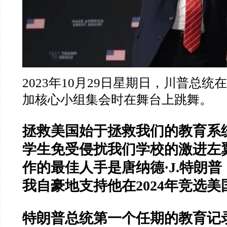
2023
年
10
月
29
日星期日，川普总统
在
加核心小组集会时在舞台上跳舞。
拯救美国始于拯救我们的教育系
学生免受侵扰我们学校的激进左
作的最佳人手是唐纳德
·J.
特朗普
我自豪地支持他在
2024
年竞选美
特朗普总统第一个任期的教育记