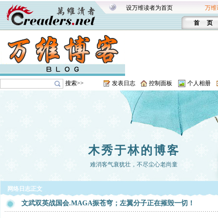
设万维读者为首页
万维
首 页
搜索>>
发表日志
控制面板
个人相册
木秀于林的博客
难消客气衰犹壮，不尽尘心老尚童
网络日志正文
文武双英战国会.MAGA振苍穹；左翼分子正在摧毁一切！