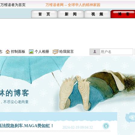
设万维读者为首页
万维读者网 -- 全球华人的精神家园
首 页
新 闻
视 频
博 客
志
控制面板
个人相册
给我留言
林的博客
，不尽尘心老尚童
高法院急刹车.MAGA势如虹！
2024-02-19 09:04:32