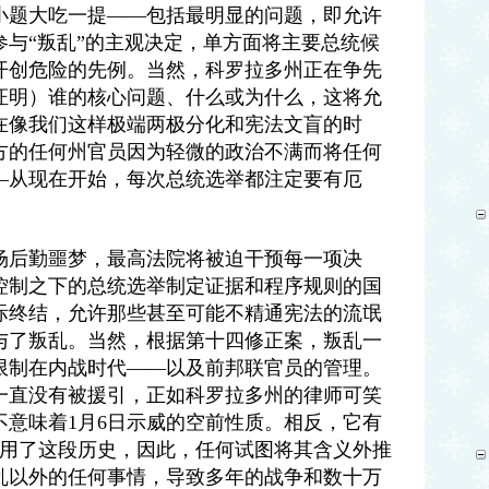
小题大吃一提——包括最明显的问题，即允许
与“叛乱”的主观决定，单方面将主要总统候
开创危险的先例。当然，科罗拉多州正在争先
证明）谁的核心问题、什么或为什么，这将允
在像我们这样极端两极分化和宪法文盲的时
方的任何州官员因为轻微的政治不满而将任何
—从现在开始，每次总统选举都注定要有厄
场后勤噩梦，最高法院将被迫干预每一项决
控制之下的总统选举制定证据和程序规则的国
际终结，允许那些甚至可能不精通宪法的流氓
与了叛乱。当然，根据第十四修正案，叛乱一
限制在内战时代——以及前邦联官员的管理。
它一直没有被援引，正如科罗拉多州的律师可笑
不意味着1月6日示威的空前性质。相反，它有
适用了这段历史，因此，任何试图将其含义外推
乱以外的任何事情，导致多年的战争和数十万