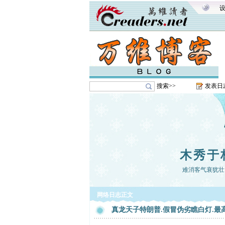
搜索>>
发表日
木秀于
难消客气衰犹壮
网络日志正文
真龙天子特朗普.假冒伪劣瞧白灯.最