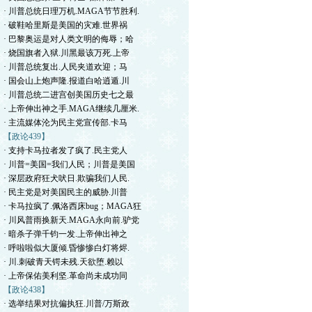
· 川普总统日理万机.MAGA节节胜利.
· 破鞋哈里斯是美国的灾难.世界祸
· 巴黎奥运是对人类文明的侮辱；哈
· 烧国旗者入狱.川黑最该万死.上帝
· 川普总统复出.人民夹道欢迎；马
· 国会山上炮声隆.报道白哈逍遁.川
· 川普总统二进宫创美国历史七之最
· 上帝伸出神之手.MAGA继续几厘米.
· 主流媒体沦为民主党宣传部.卡马
【政论439】
· 支持卡马拉者发了疯了.民主党人
· 川普=美国=我们人民；川普是美国
· 深层政府狂犬吠日.欺骗我们人民.
· 民主党是对美国民主的威胁.川普
· 卡马拉疯了.佩洛西床bug；MAGA狂
· 川风普雨换新天.MAGA永向前.驴党
· 暗杀子弹千钧一发.上帝伸出神之
· 呼啦啦似大厦倾.昏惨惨白灯将烬.
· 川.刺破青天锷未残.天欲堕.赖以
· 上帝保佑美利坚.革命尚未成功同
【政论438】
· 选举结果对抗偏执狂.川普/万斯政