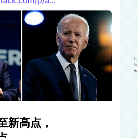
至新高点，
点。