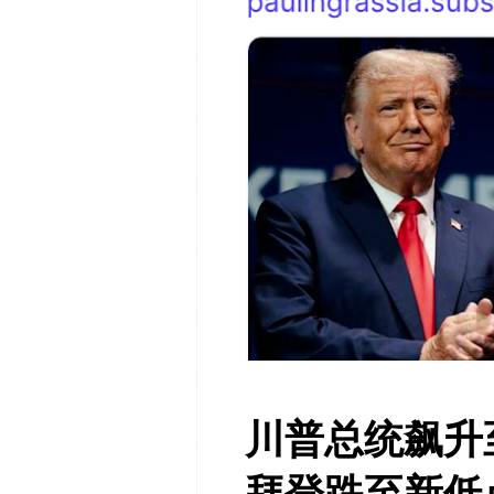
川普总统飙升
拜登跌至新低