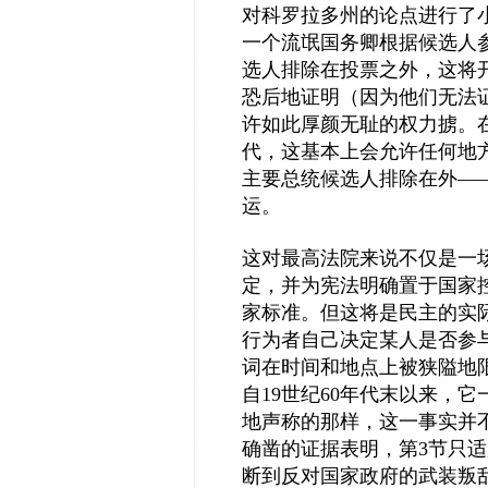
对科罗拉多州的论点进行了
一个流氓国务卿根据候选人参
选人排除在投票之外，这将
恐后地证明（因为他们无法
许如此厚颜无耻的权力掳。
代，这基本上会允许任何地
主要总统候选人排除在外—
运。
这对最高法院来说不仅是一
定，并为宪法明确置于国家
家标准。但这将是民主的实
行为者自己决定某人是否参
词在时间和地点上被狭隘地
自19世纪60年代末以来，
地声称的那样，这一事实并
确凿的证据表明，第3节只
断到反对国家政府的武装叛