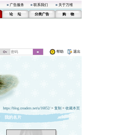
广告服务
联系我们
关于万维
论 坛
分类广告
购 物
帮助
退出
https://blog.creaders.net/u/16852/
>
复制
>
收藏本页
我的名片