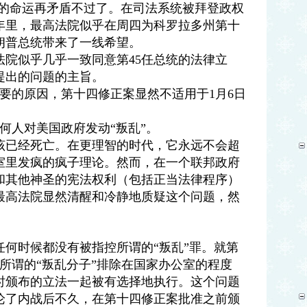
登的命运再矛盾不过了。在司法系统被拜登政权
年里，最高法院似乎在周四为科罗拉多州第十
朗普总统带来了一线希望。
法院似乎几乎一致同意第45任总统的法律立
提出的问题的主旨。
关重要的原因，第十四修正案显然不适用于1月6日
何人对美国政府发动“叛乱”。
该已经死亡。在更理智的时代，它永远不会超
室里发疯的疯子理论。然而，在一个联邦政府
和其他神圣的宪法权利（包括正当法律程序）
最高法院显然清醒和冷静地质疑这个问题，然
何时候都没有被指控所谓的“叛乱”罪。就第
所谓的“叛乱分子”排除在国家办公室的程度
时颁布的立法一起被有选择地执行。这个问题
论了内战后不久，在第十四修正案批准之前颁