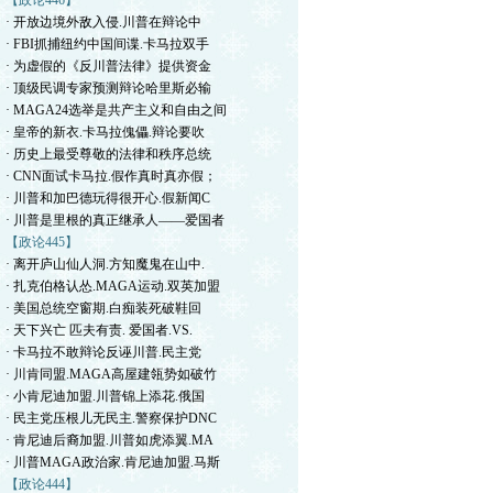
【政论446】
· 开放边境外敌入侵.川普在辩论中
· FBI抓捕纽约中国间谍.卡马拉双手
· 为虚假的《反川普法律》提供资金
· 顶级民调专家预测辩论哈里斯必输
· MAGA24选举是共产主义和自由之间
· 皇帝的新衣.卡马拉傀儡.辩论要吹
· 历史上最受尊敬的法律和秩序总统
· CNN面试卡马拉.假作真时真亦假；
· 川普和加巴德玩得很开心.假新闻C
· 川普是里根的真正继承人——爱国者
【政论445】
· 离开庐山仙人洞.方知魔鬼在山中.
· 扎克伯格认怂.MAGA运动.双英加盟
· 美国总统空窗期.白痴装死破鞋回
· 天下兴亡 匹夫有责. 爱国者.VS.
· 卡马拉不敢辩论反诬川普.民主党
· 川肯同盟.MAGA高屋建瓴势如破竹
· 小肯尼迪加盟.川普锦上添花.俄国
· 民主党压根儿无民主.警察保护DNC
· 肯尼迪后裔加盟.川普如虎添翼.MA
· 川普MAGA政治家.肯尼迪加盟.马斯
【政论444】