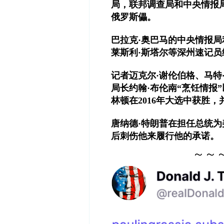
局，联邦调查局和中央情报
俄罗斯儡。
巴拉克·奥巴马的中央情报
莱斯利·斯塔尔等深州速记
记者迈克尔·谢伦伯格、马特
局长约翰·布伦南“烹饪情报
林顿在2016年大选中获胜，
唐纳德·特朗普在担任总统
后刺伤他来履行他的承诺。
～～