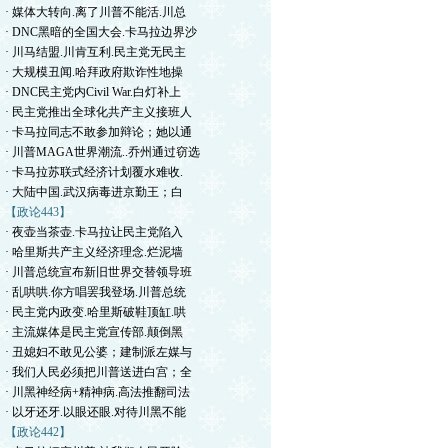
· 媒体大转向.离了川普不能活.川总
· DNC黑暗的全国大会.卡马拉边界沙
· 川马结盟.川肯互利.民主党无民主
· 大规模丑闻.哈拜政府欺诈性地操
· DNC民主党内Civil War.白灯补上
· 民主党推出全球化共产主义接班人
· 卡马拉同志不敢参加辩论；她以通
· 川普MAGA世界潮流..乔州通过窃选
· 卡马拉苏联式经济计划覆水难收.
· 大陆中国.武汉病毒进京勤王；白
【政论443】
· 夜壶当茶壶.卡马拉让民主党陷入
· 哈里斯共产主义经济理念.烂泥墙
· 川普总统宣布新旧世界交替领导班
· 乱哄哄.你方唱罢我登场.川普总统
· 民主党内政变.哈里斯破鞋顶缸.哄
· 主流媒体是民主党宣传部.颠倒黑
· 丑媳妇不敢见公婆；建制派左媒与
· 我们人民必须把川普送进白宫；全
· 川黑神经病+精神病.高法推翻司法
· 以牙还牙.以眼还眼.对待川黑不能
【政论442】