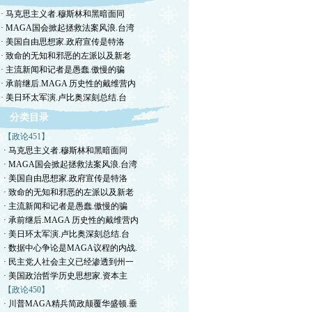
· 马克思主义者.穆斯林和黑暗面同
· MAGA国会掀起拯救法案风浪.台湾
· 美国自由思想家.政府宣传是特洛
· 致命的无知和邪恶的左派以及新老
· 主流新闻和记者是愚蠢.傲慢的骗
· 承前继后.MAGA 历史性的戴维营内
· 美日环太军演.卢比奥深刻总结.台
分类目录
【政论451】
· 马克思主义者.穆斯林和黑暗面同
· MAGA国会掀起拯救法案风浪.台湾
· 美国自由思想家.政府宣传是特洛
· 致命的无知和邪恶的左派以及新老
· 主流新闻和记者是愚蠢.傲慢的骗
· 承前继后.MAGA 历史性的戴维营内
· 美日环太军演.卢比奥深刻总结.台
· 数据中心争论是MAGA议程的内战.
· 民主党人社会主义已经渗透到州一
· 美国政治哲学历史思想家.资本主
【政论450】
· 川普MAGA精兵简政颠覆华盛顿.垂