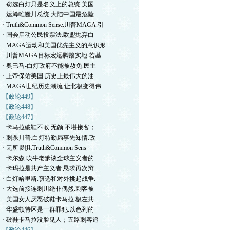
· 窃选白灯只是名义上的总统.美国
· 运筹帷幄川总统.大陆中国最危险
· Truth&Common Sense.川普MAGA.引
· 国会启动公民投票法.欧盟抛弃白
· MAGA运动和美国优先主义的意识形
· 川普MAGA目标宏远脚踏实地.若基
· 奥巴马-白灯政府不能被赦免.民主
· 上帝保佑美国.历史上最伟大的油
· MAGA世纪历史潮流.让北极变得伟
【政论449】
【政论448】
【政论447】
· 卡马拉破鞋不敢.无颜.不堪接客；
· 刺杀川普.白灯特勤局事先知情.政
· 无所畏惧.Truth&Common Sens
· 卡尔森.吹牛老爹谈全球主义者的
· 卡玛拉是共产主义者.恳求再次辩
· 白灯哈里斯.窃选和对外挑起战争.
· 大选前接连刺川绝非偶然.刺客被
· 美国女人厌恶破鞋卡马拉.极左共
· 华盛顿特区是一群罪犯.以色列的
· 破鞋卡马拉没脸见人；五路刺客追