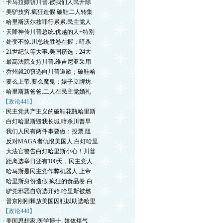
· 卡马拉嫖窃川普.被我们人民开除
· 美驴技穷.疯狂造假.破鞋二人转集
· 哈里斯沃尔兹罪行累累.民主党人
· 天降神传川普总统.优越的人+特别
· 处变不惊.川总统胜卷在握；暗杀
· 21世纪头等大事.美国窃选；24大
· 最高法院支持川普.维吉尼亚采用
· 乔州就20窃选向川普道歉；破鞋哈
· 要么上帝.要么魔鬼；婊子立牌坊.
· 哈里斯新爸爸.二人在民主党婚礼
【政论441】
· 民主党共产主义的破鞋花瓶哈里斯
· 白灯哈里斯毁我长城.暗杀川普早
· 我们人民有两件事要做：投票.阻
· 反对MAGA者仇恨美国人.白灯哈里
· 大法官警告白灯哈里斯小心！川普
· 距离选举日还有100天，民主党人
· 哈马斯是民主党作弊机器人.上帝
· 哈里斯身份造假.疯狂的食品卷.白
· 驴党邪恶自窃选开始.哈里斯被燃
· 普京刚刚释放美国囚犯以助选哈里
【政论440】
· 美国思想家.医学博士. 媒体煤气