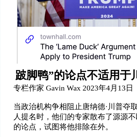
跛脚鸭”
的论点不适用于
专栏作家
Gavin Wax 2023
年
4
月
13
日
当政治机构争相阻止唐纳德
·
川普夺
人提名时，他们的专家散布了源源不
的论点，试图将他排除在外。