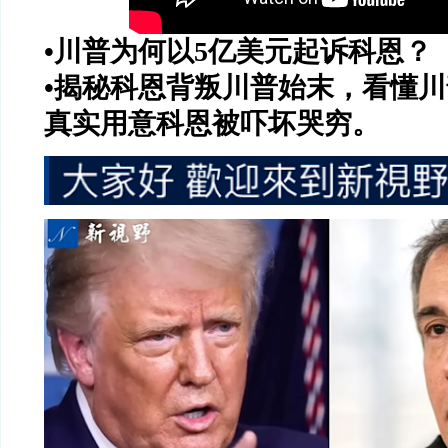
•川普为何以
5
亿美元起诉科恩？
•揭秘科恩背叛川普始末，看懂
真实用意科恩被吓坏哭穷。