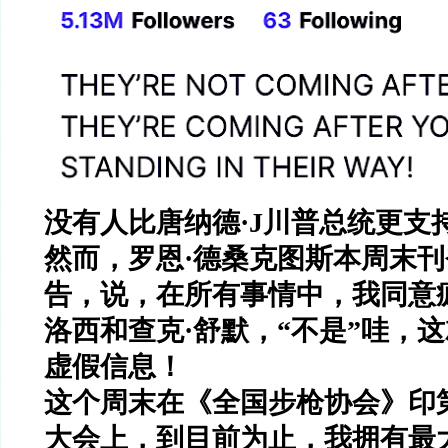
没有人比唐纳德
·J
川普总统更支
然而，罗恩
·
德桑克图斯本周末刊
告，说，在所有事情中，我同意
洛西和查克
·
舒默，
“
不是
”
哇，这
虚假信息！
这个周末在《全国步枪协会》印
大会上，到目前为止，我拥有最