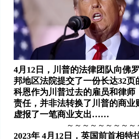
4
月
12
日，川普的法律团队向佛
邦地区法院提交了一份长达
32
页
科恩作为川普过去的雇员和律师
责任，并非法转换了川普的商业
虚报了一笔商业支出
……
～～～～～～～～～
2023
年
4
月
12
日，英国前首相特