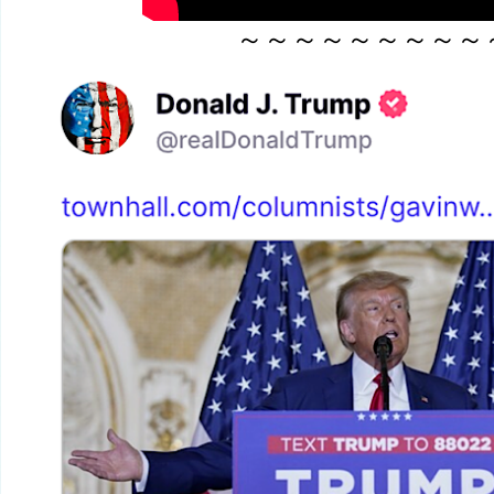
～～～～～～～～～