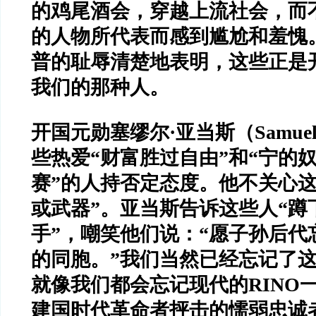
的鸡尾酒会，穿越上流社会，而
的人物所代表而感到尴尬和羞愧
普的耻辱清楚地表明，这些正是
我们的那种人。
开国元勋塞缪尔
·
亚当斯（
Samue
些热爱
“
财富胜过自由
”
和
“
宁的
赛
”
的人持否定态度。他不关心
或武器
”
。亚当斯告诉这些人
“
蹲
手
”
，嘲笑他们说：
“
愿子孙后代
的同胞。
”
我们当然已经忘记了
就像我们都会忘记现代的
RINO
建国时代革命者抨击的懦弱忠诚