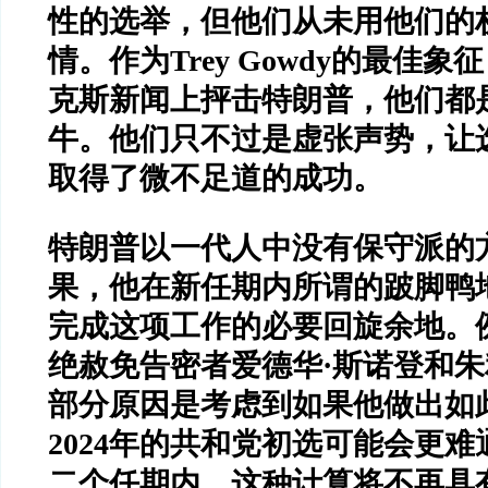
性的选举，但他们从未用他们的
情。作为
Trey Gowdy
的最佳象征
克斯新闻上抨击特朗普，他们都
牛。他们只不过是虚张声势，让
取得了微不足道的成功。
特朗普以一代人中没有保守派的
果，他在新任期内所谓的跛脚鸭
完成这项工作的必要回旋余地。
绝赦免告密者爱德华
·
斯诺登和朱
部分原因是考虑到如果他做出如
2024
年的共和党初选可能会更难
二个任期内，这种计算将不再具