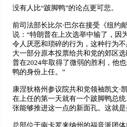
没有人比
“
跛脚鸭
”
的论点更可悲。
前司法部长比尔
·
巴尔在接受《纽约
说：
“
特朗普在上次选举中输了，因
令人厌恶和琐碎的行为，这种行为不
大一部分原本投票给共和党的郊区选
普在
2024
年取得了微弱的胜利，他也
鸭的身份上任。
”
康涅狄格州参议院共和党领袖凯文
·
在上任的第一天就有一个跛脚鸭总统
张能够推进这一点的新面孔。这就是
总部位于南卡罗来纳州的福音派团体