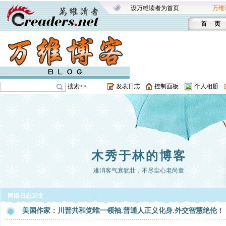
设万维读者为首页
万维
首 页
搜索>>
发表日志
控制面板
个人相册
木秀于林的博客
难消客气衰犹壮，不尽尘心老尚童
网络日志正文
美国作家：川普共和党唯一领袖.普通人正义化身.外交智慧绝伦！