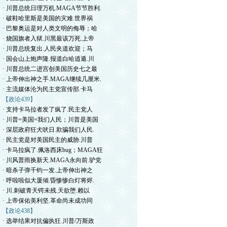
· 川普总统日理万机.MAGA节节胜利.
· 破鞋哈里斯是美国的灾难.世界祸
· 巴黎奥运是对人类文明的侮辱；哈
· 烧国旗者入狱.川黑最该万死.上帝
· 川普总统复出.人民夹道欢迎；马
· 国会山上炮声隆.报道白哈逍遁.川
· 川普总统二进宫创美国历史七之最
· 上帝伸出神之手.MAGA继续几厘米.
· 主流媒体沦为民主党宣传部.卡马
【政论439】
· 支持卡马拉者发了疯了.民主党人
· 川普=美国=我们人民；川普是美国
· 深层政府狂犬吠日.欺骗我们人民.
· 民主党是对美国民主的威胁.川普
· 卡马拉疯了.佩洛西床bug；MAGA狂
· 川风普雨换新天.MAGA永向前.驴党
· 暗杀子弹千钧一发.上帝伸出神之
· 呼啦啦似大厦倾.昏惨惨白灯将烬.
· 川.刺破青天锷未残.天欲堕.赖以
· 上帝保佑美利坚.革命尚未成功同
【政论438】
· 选举结果对抗偏执狂.川普/万斯政