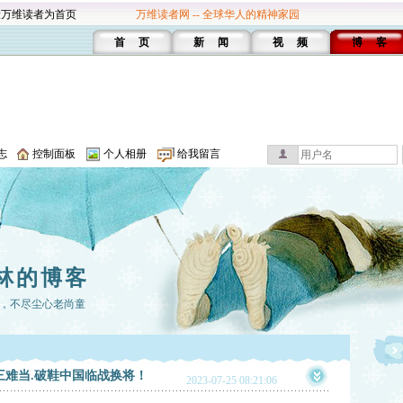
设万维读者为首页
万维读者网 -- 全球华人的精神家园
首 页
新 闻
视 频
博 客
志
控制面板
个人相册
给我留言
林的博客
，不尽尘心老尚童
三难当.破鞋中国临战换将！
2023-07-25 08:21:06