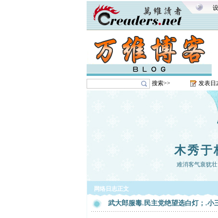
搜索>>
发表日
木秀于
难消客气衰犹壮
网络日志正文
武大郎服毒.民主党绝望选白灯；.小