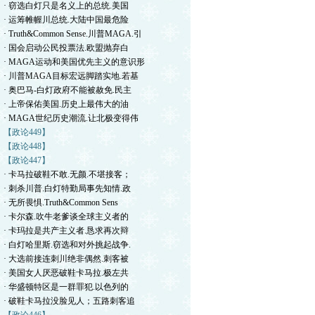
· 窃选白灯只是名义上的总统.美国
· 运筹帷幄川总统.大陆中国最危险
· Truth&Common Sense.川普MAGA.引
· 国会启动公民投票法.欧盟抛弃白
· MAGA运动和美国优先主义的意识形
· 川普MAGA目标宏远脚踏实地.若基
· 奥巴马-白灯政府不能被赦免.民主
· 上帝保佑美国.历史上最伟大的油
· MAGA世纪历史潮流.让北极变得伟
【政论449】
【政论448】
【政论447】
· 卡马拉破鞋不敢.无颜.不堪接客；
· 刺杀川普.白灯特勤局事先知情.政
· 无所畏惧.Truth&Common Sens
· 卡尔森.吹牛老爹谈全球主义者的
· 卡玛拉是共产主义者.恳求再次辩
· 白灯哈里斯.窃选和对外挑起战争.
· 大选前接连刺川绝非偶然.刺客被
· 美国女人厌恶破鞋卡马拉.极左共
· 华盛顿特区是一群罪犯.以色列的
· 破鞋卡马拉没脸见人；五路刺客追