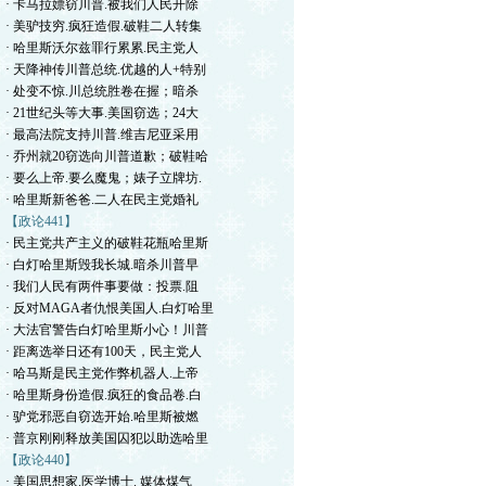
· 卡马拉嫖窃川普.被我们人民开除
· 美驴技穷.疯狂造假.破鞋二人转集
· 哈里斯沃尔兹罪行累累.民主党人
· 天降神传川普总统.优越的人+特别
· 处变不惊.川总统胜卷在握；暗杀
· 21世纪头等大事.美国窃选；24大
· 最高法院支持川普.维吉尼亚采用
· 乔州就20窃选向川普道歉；破鞋哈
· 要么上帝.要么魔鬼；婊子立牌坊.
· 哈里斯新爸爸.二人在民主党婚礼
【政论441】
· 民主党共产主义的破鞋花瓶哈里斯
· 白灯哈里斯毁我长城.暗杀川普早
· 我们人民有两件事要做：投票.阻
· 反对MAGA者仇恨美国人.白灯哈里
· 大法官警告白灯哈里斯小心！川普
· 距离选举日还有100天，民主党人
· 哈马斯是民主党作弊机器人.上帝
· 哈里斯身份造假.疯狂的食品卷.白
· 驴党邪恶自窃选开始.哈里斯被燃
· 普京刚刚释放美国囚犯以助选哈里
【政论440】
· 美国思想家.医学博士. 媒体煤气