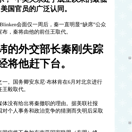
了美国官员的广泛认同。
Blinken
会面仅一周后，秦一直明显
“
缺席
”
公众
宣布，秦将由他的前任王取代。
讳的外交部长秦刚失踪
经将他赶下台。
之一。国务卿安东尼
·
布林肯在
6
月对北京进行
任王毅取代。
媒体没有给出将秦撤职的理由。据美联社报
因对个人事务和政治竞争的猜测而失明后采取