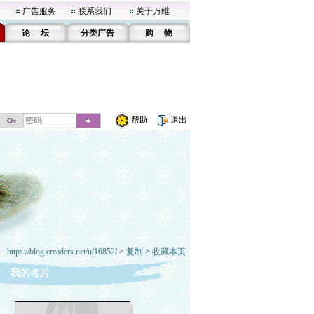
广告服务
联系我们
关于万维
论 坛
分类广告
购 物
帮助
退出
https://blog.creaders.net/u/16852/
>
复制
>
收藏本页
我的名片