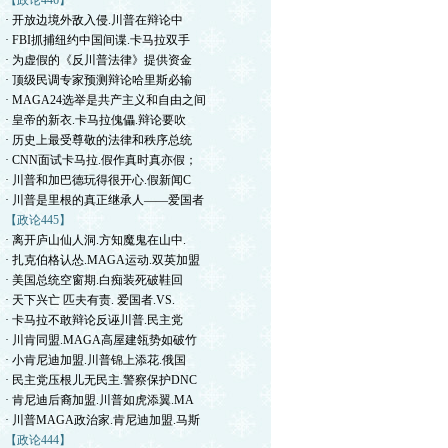
【政论446】
· 开放边境外敌入侵.川普在辩论中
· FBI抓捕纽约中国间谍.卡马拉双手
· 为虚假的《反川普法律》提供资金
· 顶级民调专家预测辩论哈里斯必输
· MAGA24选举是共产主义和自由之间
· 皇帝的新衣.卡马拉傀儡.辩论要吹
· 历史上最受尊敬的法律和秩序总统
· CNN面试卡马拉.假作真时真亦假；
· 川普和加巴德玩得很开心.假新闻C
· 川普是里根的真正继承人——爱国者
【政论445】
· 离开庐山仙人洞.方知魔鬼在山中.
· 扎克伯格认怂.MAGA运动.双英加盟
· 美国总统空窗期.白痴装死破鞋回
· 天下兴亡 匹夫有责. 爱国者.VS.
· 卡马拉不敢辩论反诬川普.民主党
· 川肯同盟.MAGA高屋建瓴势如破竹
· 小肯尼迪加盟.川普锦上添花.俄国
· 民主党压根儿无民主.警察保护DNC
· 肯尼迪后裔加盟.川普如虎添翼.MA
· 川普MAGA政治家.肯尼迪加盟.马斯
【政论444】