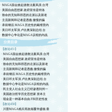
· MAGA国会掀起拯救法案风浪.台湾
· 美国自由思想家.政府宣传是特洛
· 致命的无知和邪恶的左派以及新老
· 主流新闻和记者是愚蠢.傲慢的骗
· 承前继后.MAGA 历史性的戴维营内
· 美日环太军演.卢比奥深刻总结.台
· 数据中心争论是MAGA议程的内战.
分类目录
【政论451】
· MAGA国会掀起拯救法案风浪.台湾
· 美国自由思想家.政府宣传是特洛
· 致命的无知和邪恶的左派以及新老
· 主流新闻和记者是愚蠢.傲慢的骗
· 承前继后.MAGA 历史性的戴维营内
· 美日环太军演.卢比奥深刻总结.台
· 数据中心争论是MAGA议程的内战.
· 民主党人社会主义已经渗透到州一
· 美国政治哲学历史思想家.资本主
· 现金是一种基本自由.FBI历史性改
【政论450】
· 川普MAGA精兵简政颠覆华盛顿.垂