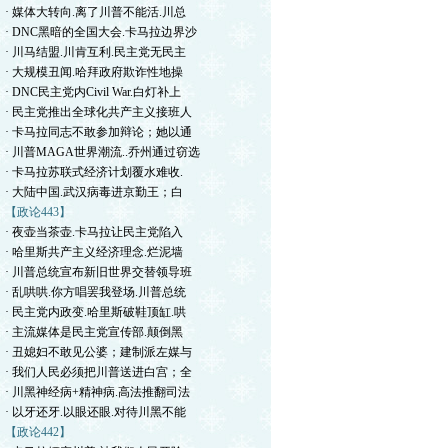
· 媒体大转向.离了川普不能活.川总
· DNC黑暗的全国大会.卡马拉边界沙
· 川马结盟.川肯互利.民主党无民主
· 大规模丑闻.哈拜政府欺诈性地操
· DNC民主党内Civil War.白灯补上
· 民主党推出全球化共产主义接班人
· 卡马拉同志不敢参加辩论；她以通
· 川普MAGA世界潮流..乔州通过窃选
· 卡马拉苏联式经济计划覆水难收.
· 大陆中国.武汉病毒进京勤王；白
【政论443】
· 夜壶当茶壶.卡马拉让民主党陷入
· 哈里斯共产主义经济理念.烂泥墙
· 川普总统宣布新旧世界交替领导班
· 乱哄哄.你方唱罢我登场.川普总统
· 民主党内政变.哈里斯破鞋顶缸.哄
· 主流媒体是民主党宣传部.颠倒黑
· 丑媳妇不敢见公婆；建制派左媒与
· 我们人民必须把川普送进白宫；全
· 川黑神经病+精神病.高法推翻司法
· 以牙还牙.以眼还眼.对待川黑不能
【政论442】