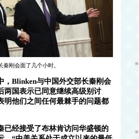
长秦刚会面了几个小时。
中，
Blinken
与中国外交部长秦刚会
后两国表示已同意继续高级别讨
表明他们之间任何最棘手的问题都
秦已经接受了布林肯访问华盛顿的
示，
“
中美关系处于成立以来的最低