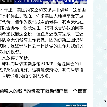
21
年里，美国的安全和安保并非偶然。这是由
汗水和鲜血。现在，许多美国人纯粹享受了这
何代价。但作为反恐战争的老兵，我今天站在
可以告诉你，议长先生，我可以告诉我的同事
的希望我能这么说，但任务还没有完成。它还
部队今天仍然有工作要做。因为伊斯兰国仍然
威胁，这些部队日复一日所做的工作对我们的
较小的投资。
生又放弃了
30
秒。
，即我们应该重新撤销
AUMF
，这是国会的工
支持类似的措施。这将迫使辩论。我们应该迫
不应该强迫我们的部队撤退。