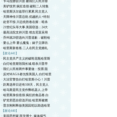
· 卡马拉嫖窃川普.被我们人民开除
· 美驴技穷.疯狂造假.破鞋二人转集
· 哈里斯沃尔兹罪行累累.民主党人
· 天降神传川普总统.优越的人+特别
· 处变不惊.川总统胜卷在握；暗杀
· 21世纪头等大事.美国窃选；24大
· 最高法院支持川普.维吉尼亚采用
· 乔州就20窃选向川普道歉；破鞋哈
· 要么上帝.要么魔鬼；婊子立牌坊.
· 哈里斯新爸爸.二人在民主党婚礼
【政论441】
· 民主党共产主义的破鞋花瓶哈里斯
· 白灯哈里斯毁我长城.暗杀川普早
· 我们人民有两件事要做：投票.阻
· 反对MAGA者仇恨美国人.白灯哈里
· 大法官警告白灯哈里斯小心！川普
· 距离选举日还有100天，民主党人
· 哈马斯是民主党作弊机器人.上帝
· 哈里斯身份造假.疯狂的食品卷.白
· 驴党邪恶自窃选开始.哈里斯被燃
· 普京刚刚释放美国囚犯以助选哈里
【政论440】
· 美国思想家.医学博士. 媒体煤气