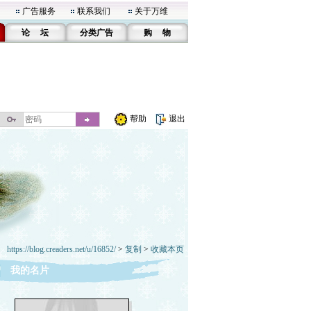
广告服务
联系我们
关于万维
论 坛
分类广告
购 物
帮助
退出
https://blog.creaders.net/u/16852/
>
复制
>
收藏本页
我的名片