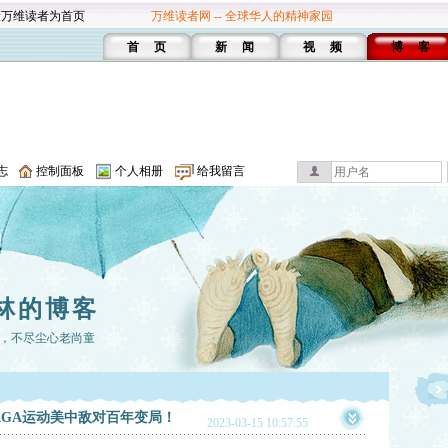
设万维读者为首页
万维读者网 -- 全球华人的精神家园
首 页
新 闻
视 频
博 客
志
控制面板
个人相册
给我留言
林的博客
，不尽尘心老尚童
AGA运动美中敌对百年变局！
2023-03-15 10:57:55