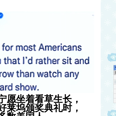
宁愿坐着看草生长，
好莱坞颁奖典礼时，