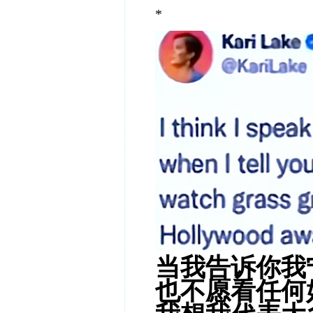
*
当我告诉你我
也
不愿看任何