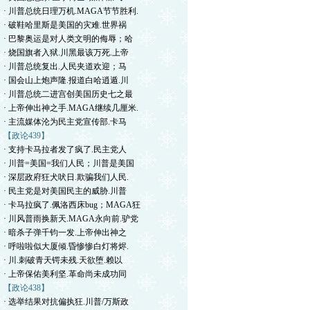
· 川普总统日理万机.MAGA节节胜利.
· 破鞋哈里斯是美国的灾难.世界祸
· 巴黎奥运是对人类文明的侮辱；哈
· 烧国旗者入狱.川黑最该万死.上帝
· 川普总统复出.人民夹道欢迎；马
· 国会山上炮声隆.报道白哈逍遁.川
· 川普总统二进宫创美国历史七之最
· 上帝伸出神之手.MAGA继续几厘米.
· 主流媒体沦为民主党宣传部.卡马
【政论439】
· 支持卡马拉者发了疯了.民主党人
· 川普=美国=我们人民；川普是美国
· 深层政府狂犬吠日.欺骗我们人民.
· 民主党是对美国民主的威胁.川普
· 卡马拉疯了.佩洛西床bug；MAGA狂
· 川风普雨换新天.MAGA永向前.驴党
· 暗杀子弹千钧一发.上帝伸出神之
· 呼啦啦似大厦倾.昏惨惨白灯将烬.
· 川.刺破青天锷未残.天欲堕.赖以
· 上帝保佑美利坚.革命尚未成功同
【政论438】
· 选举结果对抗偏执狂.川普/万斯政