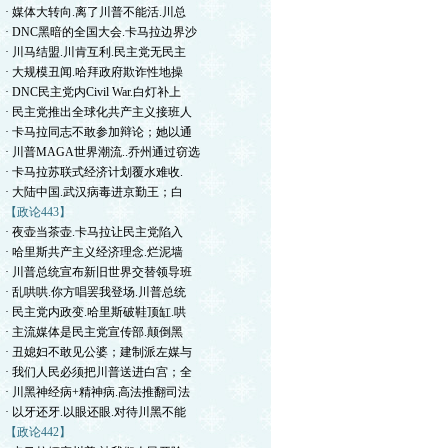
· 媒体大转向.离了川普不能活.川总
· DNC黑暗的全国大会.卡马拉边界沙
· 川马结盟.川肯互利.民主党无民主
· 大规模丑闻.哈拜政府欺诈性地操
· DNC民主党内Civil War.白灯补上
· 民主党推出全球化共产主义接班人
· 卡马拉同志不敢参加辩论；她以通
· 川普MAGA世界潮流..乔州通过窃选
· 卡马拉苏联式经济计划覆水难收.
· 大陆中国.武汉病毒进京勤王；白
【政论443】
· 夜壶当茶壶.卡马拉让民主党陷入
· 哈里斯共产主义经济理念.烂泥墙
· 川普总统宣布新旧世界交替领导班
· 乱哄哄.你方唱罢我登场.川普总统
· 民主党内政变.哈里斯破鞋顶缸.哄
· 主流媒体是民主党宣传部.颠倒黑
· 丑媳妇不敢见公婆；建制派左媒与
· 我们人民必须把川普送进白宫；全
· 川黑神经病+精神病.高法推翻司法
· 以牙还牙.以眼还眼.对待川黑不能
【政论442】