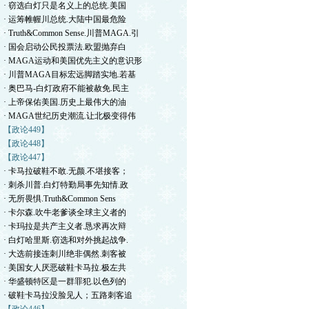
· 窃选白灯只是名义上的总统.美国
· 运筹帷幄川总统.大陆中国最危险
· Truth&Common Sense.川普MAGA.引
· 国会启动公民投票法.欧盟抛弃白
· MAGA运动和美国优先主义的意识形
· 川普MAGA目标宏远脚踏实地.若基
· 奥巴马-白灯政府不能被赦免.民主
· 上帝保佑美国.历史上最伟大的油
· MAGA世纪历史潮流.让北极变得伟
【政论449】
【政论448】
【政论447】
· 卡马拉破鞋不敢.无颜.不堪接客；
· 刺杀川普.白灯特勤局事先知情.政
· 无所畏惧.Truth&Common Sens
· 卡尔森.吹牛老爹谈全球主义者的
· 卡玛拉是共产主义者.恳求再次辩
· 白灯哈里斯.窃选和对外挑起战争.
· 大选前接连刺川绝非偶然.刺客被
· 美国女人厌恶破鞋卡马拉.极左共
· 华盛顿特区是一群罪犯.以色列的
· 破鞋卡马拉没脸见人；五路刺客追