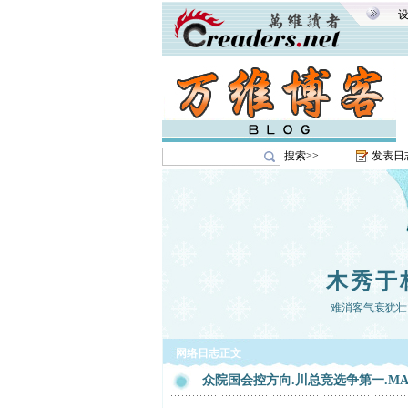
搜索>>
发表日
木秀于
难消客气衰犹壮
网络日志正文
众院国会控方向.川总竞选争第一.M