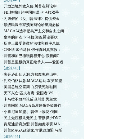
【政论446】
· 开放边境外敌入侵.川普在辩论中
· FBI抓捕纽约中国间谍.卡马拉双手
· 为虚假的《反川普法律》提供资金
· 顶级民调专家预测辩论哈里斯必输
· MAGA24选举是共产主义和自由之间
· 皇帝的新衣.卡马拉傀儡.辩论要吹
· 历史上最受尊敬的法律和秩序总统
· CNN面试卡马拉.假作真时真亦假；
· 川普和加巴德玩得很开心.假新闻C
· 川普是里根的真正继承人——爱国者
【政论445】
· 离开庐山仙人洞.方知魔鬼在山中.
· 扎克伯格认怂.MAGA运动.双英加盟
· 美国总统空窗期.白痴装死破鞋回
· 天下兴亡 匹夫有责. 爱国者.VS.
· 卡马拉不敢辩论反诬川普.民主党
· 川肯同盟.MAGA高屋建瓴势如破竹
· 小肯尼迪加盟.川普锦上添花.俄国
· 民主党压根儿无民主.警察保护DNC
· 肯尼迪后裔加盟.川普如虎添翼.MA
· 川普MAGA政治家.肯尼迪加盟.马斯
【政论444】