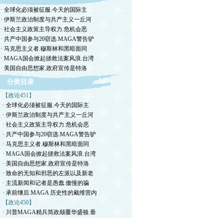
· 全球化必须被征服.今天的国际主
· 伊斯兰政治制度与共产主义一丘河
· 社会主义政策主导权力.危机会恶
· 共产中国参与20窃选.MAGA警告驴
· 马克思主义者.穆斯林和黑暗面同
· MAGA国会掀起拯救法案风浪.台湾
· 美国自由思想家.政府宣传是特洛
分类目录
【政论451】
· 全球化必须被征服.今天的国际主
· 伊斯兰政治制度与共产主义一丘河
· 社会主义政策主导权力.危机会恶
· 共产中国参与20窃选.MAGA警告驴
· 马克思主义者.穆斯林和黑暗面同
· MAGA国会掀起拯救法案风浪.台湾
· 美国自由思想家.政府宣传是特洛
· 致命的无知和邪恶的左派以及新老
· 主流新闻和记者是愚蠢.傲慢的骗
· 承前继后.MAGA 历史性的戴维营内
【政论450】
· 川普MAGA精兵简政颠覆华盛顿.垂